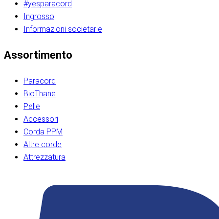
#yesparacord
Ingrosso
Informazioni societarie​​​​‌ ‍ ​‍​‍‌‍ ‌ ​‍‌‍‍‌‌‍‌ ‌‍‍‌‌‍ ‍​‍​‍​ ‍‍​‍​‍‌ ​ ‌‍​‌‌‍ ‍‌‍‍‌‌ ‌​‌ ‍‌​‍ ‍‌‍‍‌‌‍ ​‍​‍​‍ ​​‍​‍‌‍‍​‌ ​‍‌‍‌‌‌‍‌‍​‍​‍​ ‍‍​‍​‍‌‍‍​‌ ‌​‌ ‌​‌ ​​‌ ​ ​ ‍‍​‍ ​‍ ‌ ​​‌‍​‌‌ ​‍‌‍​‌‌‍​ ‌‍ ‌ ​‍‌‍‌​​‍ ‍‌ ​ ‌‍​‌‌‍ ‍‌‍‍‌‌ ‌​‌ ‍‌​‍ ‍‌ ​ ‌ ‌​‌ ‌‌‌‍‌​‌‍‍‌‌‍ ​‍ ‌‍‍‌‌‍ ‍‌ ‌​‌‍‌‌‌‍ ‍‌ ‌​​‍ ‌‍‌‌‌‍‌​‌‍‍‌‌ ‌​​‍ ‌‍ ‌‌‍ ‌‍‌​‌‍‌‌​ ‌‌ ​​‌ ​‍‌‍‌‌‌ ​ ‌‍‌‌‌‍ ‍‌ ‌​‌‍​‌‌ ‌​‌‍‍‌‌‍ ‌‍ ‍​ ‍ ‌‍‍‌‌‍‌​​ ‌‌‍‌‍‌‍ ‌‍ ‌ ‌​‌‍‌‌‌ ​‍​‍ ‌‌‍​‍‌ ​‍‌‍​‌‌‍ ‍‌‍‌​​‍ ‌‌‍‍‌‌‍ ‌‌ ​​‌ ​‍‌‍‍‌‌‍ ‍‌ ‌​​ ‍ ‌ ‌​‌ ‍‌‌ ​​‌‍‌‌​ ‌‌ ‌​‌ ​‍‌‍​‌‌‍ ‍‌ ​ ‌‍ ​‌‍​‌‌ ‌​‌‍‌‌‌‍‌​​‍ ‌‌‍ ‌‌‍‌‌‌ ​ ‌ ​ ‌‍​‌‌‍‌ ‌‍‌‌​ ‍ ‌ ​​‌‍​‌‌ ‌​‌‍‍​​ ‌‌ ‌‍‌‍​‌‌‍ ​‌ ‌‌‌‍‌‌​‍ ‍‌‍‍‌‌ ‌​‌‌ ‌​‍‌‌‌‌​​ ‌‍​‍‌‍​‌‌ ​ ‌‍‌‌‌‌‌‌‌ ​‍‌‍ ​​ ‌‌‍‍​‌ ‌​‌ ‌​‌ ​​‌ ​ ​‍‌‌​ ​ ‌​​‌​‍‌‌​ ​‍‌​‌‍​‍‌‌​ ​‍‌​‌‍‌ ​​‌‍​‌‌ ​‍‌‍​‌‌‍​ ‌‍ ‌ ​‍‌‍‌​​‍ ‍‌ ​ ‌‍​‌‌‍ ‍‌‍‍‌‌ ‌​‌ ‍‌​‍ ‍‌ ​ ‌ ‌​‌ ‌‌‌‍‌​‌‍‍‌‌‍ ​‍‌‍‌‍‍‌‌‍‌​​ ‌‌‍‌‍‌‍ ‌‍ ‌ ‌​‌‍‌‌‌ ​‍​‍ ‌‌‍​‍‌ ​‍‌‍​‌‌‍ ‍‌‍‌​​‍ ‌‌‍‍‌‌‍ ‌‌ ​​‌ ​‍‌‍‍‌‌‍ ‍‌ ‌​​‍‌‍‌ ‌​‌ ‍‌‌ ​​‌‍‌‌​ ‌‌ ‌​‌ ​‍‌‍​‌‌‍ ‍‌ ​ ‌‍ ​‌‍​‌‌ ‌​‌‍‌‌‌‍‌​​‍ ‌‌‍ ‌‌‍‌‌‌ ​ ‌ ​ ‌‍​‌‌‍‌ ‌‍‌‌​‍‌‍‌ ​​‌‍​‌‌ ‌​‌‍‍​​ ‌‌ ‌‍‌‍​‌‌‍ ​‌ ‌‌‌‍‌‌​‍ ‍‌‍‍‌‌ ‌​‌‌ ‌​‍‌‌‌‌​​‍‌‍‌ ​​‌‍‌‌‌ ​‍‌ ​ ‌ ​​‌‍‌‌‌‍​ ‌ ‌​‌‍‍‌‌ ‌‍‌‍‌‌​ ‌‌ ​​‌ ‌‌‌‍​‍‌‍ ​‌‍‍‌‌ ​ ‌‍‍​‌‍‌‌‌‍‌​​‍​‍‌ ‌​​​​‌ ‍ ​‍​‍‌‍ ‌ ​‍‌‍‍‌‌‍‌ ‌‍‍‌‌‍ ‍​‍​‍​ ‍‍​‍​‍‌ ​ ‌‍​‌‌‍ ‍‌‍‍‌‌ ‌​‌ ‍‌​‍ ‍‌‍‍‌‌‍ ​‍​‍​‍ ​​‍​‍‌‍‍​‌ ​‍‌‍‌‌‌‍‌‍​‍​‍​ ‍‍​‍​‍‌‍‍​‌ ‌​‌ ‌​‌ ​​‌ ​ ​ ‍‍​‍ ​‍ ‌ ​​‌‍​‌‌ ​‍‌‍​‌‌‍​ ‌‍ ‌ ​‍‌‍‌​​‍ ‍‌ ​ ‌‍​‌‌‍ ‍‌‍‍‌‌ ‌​‌ ‍‌​‍ ‍‌ ​ ‌ ‌​‌ ‌‌‌‍‌​‌‍‍‌‌‍ ​‍ ‌‍‍‌‌‍ ‍‌ ‌​‌‍‌‌‌‍ ‍‌ ‌​​‍ ‌‍‌‌‌‍‌​‌‍‍‌‌ ‌​​‍ ‌‍ ‌‌‍ ‌‍‌​‌‍‌‌​ ‌‌ ​​‌ ​‍‌‍‌‌‌ ​ ‌‍‌‌‌‍ ‍‌ ‌​‌‍​‌‌ ‌​‌‍‍‌‌‍ ‌‍ ‍​ ‍ ‌‍‍‌‌‍‌​​ ‌‌‍‌‍‌‍ ‌‍ ‌ ‌​‌‍‌‌‌ ​‍​‍ ‌‌‍​‍‌ ​‍‌‍​‌‌‍ ‍‌‍‌​​‍ ‌‌‍‍‌‌‍ ‌‌ ​​‌ ​‍‌‍‍‌‌‍ ‍‌ ‌​​ ‍ ‌ ‌​‌ ‍‌‌ ​​‌‍‌‌​ ‌‌ ‌​‌ ​‍‌‍​‌‌‍ ‍‌ ​ ‌‍ ​‌‍​‌‌ ‌​‌‍‌‌‌‍‌​​‍ ‌‌‍ ‌‌‍‌‌‌ ​ ‌ ​ ‌‍​‌‌‍‌ ‌‍‌‌​ ‍ ‌ ​​‌‍​‌‌ ‌​‌‍‍​​ ‌‌ ‌‍‌‍​‌‌‍ ​‌ ‌‌‌‍‌‌​‍ ‍‌‍‍‌‌ ‌​‌‌ ‌​‍‌‌‌‌​​ ‌‍​‍‌‍​‌‌ ​ ‌‍‌‌‌‌‌‌‌ ​‍‌‍ ​​ ‌‌‍‍​‌ ‌​‌ ‌​‌ ​​‌ ​ ​‍‌‌​ ​ ‌​​‌​‍‌‌​ ​‍‌​‌‍​‍‌‌​ ​‍‌​‌‍‌ ​​‌‍​‌‌ ​‍‌‍​‌‌‍​ ‌‍ ‌ ​‍‌‍‌​​‍ ‍‌ ​ ‌‍​‌‌‍ ‍‌‍‍‌‌ ‌​‌ ‍‌​‍ ‍‌ ​ ‌ ‌​‌ ‌‌‌‍‌​‌‍‍‌‌‍ ​‍‌‍‌‍‍‌‌‍‌​​ ‌‌‍‌‍‌‍ ‌‍ ‌ ‌​‌‍‌‌‌ ​‍​‍ ‌‌‍​‍‌ ​‍‌‍​‌‌‍ ‍‌‍‌​​‍ ‌‌‍‍‌‌‍ ‌‌ ​​‌ ​‍‌‍‍‌‌‍ ‍‌ ‌​​‍‌‍‌ ‌​‌ ‍‌‌ ​​‌‍‌‌​ ‌‌ ‌​‌ ​‍‌‍​‌‌‍ ‍‌ ​ ‌‍ ​‌‍​‌‌ ‌​‌‍‌‌‌‍‌​​‍ ‌‌‍ ‌‌‍‌‌‌ ​ ‌ ​ ‌‍​‌‌‍‌ ‌‍‌‌​‍‌‍‌ ​​‌‍​‌‌ ‌​‌‍‍​​ ‌‌ ‌‍‌‍​‌‌‍ ​‌ ‌‌‌‍‌‌​‍ ‍‌‍‍‌‌ ‌​‌‌ ‌​‍‌‌‌‌​​‍‌‍‌ ​​‌‍‌‌‌ ​‍‌ ​ ‌ ​​‌‍‌‌‌‍​ ‌ ‌​‌‍‍‌‌ ‌‍‌‍‌‌​ ‌‌ ​​‌ ‌‌‌‍​‍‌‍ ​‌‍‍‌‌ ​ ‌‍‍​‌‍‌‌‌‍‌​​‍​‍‌ ‌
Assortimento
Paracord
BioThane
Pelle
Accessori
Corda PPM
Altre corde
Attrezzatura