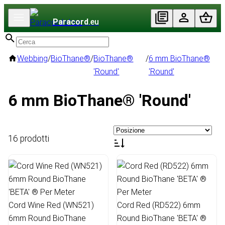
Paracord
.eu
Webbing
/
BioThane®
/
BioThane®
/
6 mm BioThane®
'Round'
'Round'
6 mm BioThane® 'Round'
16 prodotti
Cord Wine Red (WN521)
Cord Red (RD522) 6mm
6mm Round BioThane
Round BioThane 'BETA' ®