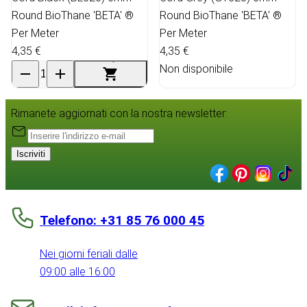
Round BioThane 'BETA' ®
Round BioThane 'BETA' ®
Per Meter
Per Meter
4,35 €
4,35 €
Non disponibile
Rimanete aggiornati con la nostra newsletter:
Iscriviti
Telefono: +31 85 76 000 45
Nei giorni feriali dalle
09:00 alle 16:00