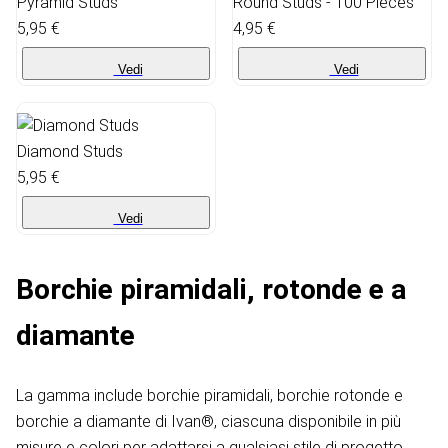
Pyramid Studs
Round Studs - 100 Pieces
5,95 €
4,95 €
Vedi
Vedi
Diamond Studs
5,95 €
Vedi
Borchie piramidali, rotonde e a
diamante
La gamma include borchie piramidali, borchie rotonde e
borchie a diamante di Ivan®, ciascuna disponibile in più
misure e colori per adattarsi a qualsiasi stile di progetto.