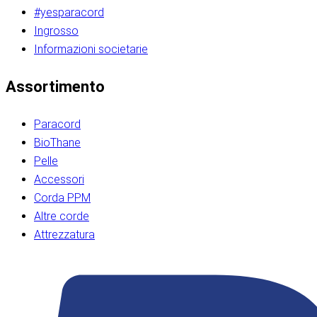
#yesparacord
Ingrosso
Informazioni societarie​​​​‌ ‍ ​‍​‍‌‍ ‌ ​‍‌‍‍‌‌‍‌ ‌‍‍‌‌‍ ‍​‍​‍​ ‍‍​‍​‍‌ ​ ‌‍​‌‌‍ ‍‌‍‍‌‌ ‌​‌ ‍‌​‍ ‍‌‍‍‌‌‍ ​‍​‍​‍ ​​‍​‍‌‍‍​‌ ​‍‌‍‌‌‌‍‌‍​‍​‍​ ‍‍​‍​‍‌‍‍​‌ ‌​‌ ‌​‌ ​​‌ ​ ​ ‍‍​‍ ​‍ ‌ ​​‌‍​‌‌ ​‍‌‍​‌‌‍​ ‌‍ ‌ ​‍‌‍‌​​‍ ‍‌ ​ ‌‍​‌‌‍ ‍‌‍‍‌‌ ‌​‌ ‍‌​‍ ‍‌ ​ ‌ ‌​‌ ‌‌‌‍‌​‌‍‍‌‌‍ ​‍ ‌‍‍‌‌‍ ‍‌ ‌​‌‍‌‌‌‍ ‍‌ ‌​​‍ ‌‍‌‌‌‍‌​‌‍‍‌‌ ‌​​‍ ‌‍ ‌‌‍ ‌‍‌​‌‍‌‌​ ‌‌ ​​‌ ​‍‌‍‌‌‌ ​ ‌‍‌‌‌‍ ‍‌ ‌​‌‍​‌‌ ‌​‌‍‍‌‌‍ ‌‍ ‍​ ‍ ‌‍‍‌‌‍‌​​ ‌‌‍‌‍‌‍ ‌‍ ‌ ‌​‌‍‌‌‌ ​‍​‍ ‌‌‍​‍‌ ​‍‌‍​‌‌‍ ‍‌‍‌​​‍ ‌‌‍‍‌‌‍ ‌‌ ​​‌ ​‍‌‍‍‌‌‍ ‍‌ ‌​​ ‍ ‌ ‌​‌ ‍‌‌ ​​‌‍‌‌​ ‌‌ ‌​‌ ​‍‌‍​‌‌‍ ‍‌ ​ ‌‍ ​‌‍​‌‌ ‌​‌‍‌‌‌‍‌​​‍ ‌‌‍ ‌‌‍‌‌‌ ​ ‌ ​ ‌‍​‌‌‍‌ ‌‍‌‌​ ‍ ‌ ​​‌‍​‌‌ ‌​‌‍‍​​ ‌‌ ‌‍‌‍​‌‌‍ ​‌ ‌‌‌‍‌‌​‍ ‍‌‍‍‌‌ ‌​‌‌ ‌​‍‌‌‌‌​​ ‌‍​‍‌‍​‌‌ ​ ‌‍‌‌‌‌‌‌‌ ​‍‌‍ ​​ ‌‌‍‍​‌ ‌​‌ ‌​‌ ​​‌ ​ ​‍‌‌​ ​ ‌​​‌​‍‌‌​ ​‍‌​‌‍​‍‌‌​ ​‍‌​‌‍‌ ​​‌‍​‌‌ ​‍‌‍​‌‌‍​ ‌‍ ‌ ​‍‌‍‌​​‍ ‍‌ ​ ‌‍​‌‌‍ ‍‌‍‍‌‌ ‌​‌ ‍‌​‍ ‍‌ ​ ‌ ‌​‌ ‌‌‌‍‌​‌‍‍‌‌‍ ​‍‌‍‌‍‍‌‌‍‌​​ ‌‌‍‌‍‌‍ ‌‍ ‌ ‌​‌‍‌‌‌ ​‍​‍ ‌‌‍​‍‌ ​‍‌‍​‌‌‍ ‍‌‍‌​​‍ ‌‌‍‍‌‌‍ ‌‌ ​​‌ ​‍‌‍‍‌‌‍ ‍‌ ‌​​‍‌‍‌ ‌​‌ ‍‌‌ ​​‌‍‌‌​ ‌‌ ‌​‌ ​‍‌‍​‌‌‍ ‍‌ ​ ‌‍ ​‌‍​‌‌ ‌​‌‍‌‌‌‍‌​​‍ ‌‌‍ ‌‌‍‌‌‌ ​ ‌ ​ ‌‍​‌‌‍‌ ‌‍‌‌​‍‌‍‌ ​​‌‍​‌‌ ‌​‌‍‍​​ ‌‌ ‌‍‌‍​‌‌‍ ​‌ ‌‌‌‍‌‌​‍ ‍‌‍‍‌‌ ‌​‌‌ ‌​‍‌‌‌‌​​‍‌‍‌ ​​‌‍‌‌‌ ​‍‌ ​ ‌ ​​‌‍‌‌‌‍​ ‌ ‌​‌‍‍‌‌ ‌‍‌‍‌‌​ ‌‌ ​​‌ ‌‌‌‍​‍‌‍ ​‌‍‍‌‌ ​ ‌‍‍​‌‍‌‌‌‍‌​​‍​‍‌ ‌​​​​‌ ‍ ​‍​‍‌‍ ‌ ​‍‌‍‍‌‌‍‌ ‌‍‍‌‌‍ ‍​‍​‍​ ‍‍​‍​‍‌ ​ ‌‍​‌‌‍ ‍‌‍‍‌‌ ‌​‌ ‍‌​‍ ‍‌‍‍‌‌‍ ​‍​‍​‍ ​​‍​‍‌‍‍​‌ ​‍‌‍‌‌‌‍‌‍​‍​‍​ ‍‍​‍​‍‌‍‍​‌ ‌​‌ ‌​‌ ​​‌ ​ ​ ‍‍​‍ ​‍ ‌ ​​‌‍​‌‌ ​‍‌‍​‌‌‍​ ‌‍ ‌ ​‍‌‍‌​​‍ ‍‌ ​ ‌‍​‌‌‍ ‍‌‍‍‌‌ ‌​‌ ‍‌​‍ ‍‌ ​ ‌ ‌​‌ ‌‌‌‍‌​‌‍‍‌‌‍ ​‍ ‌‍‍‌‌‍ ‍‌ ‌​‌‍‌‌‌‍ ‍‌ ‌​​‍ ‌‍‌‌‌‍‌​‌‍‍‌‌ ‌​​‍ ‌‍ ‌‌‍ ‌‍‌​‌‍‌‌​ ‌‌ ​​‌ ​‍‌‍‌‌‌ ​ ‌‍‌‌‌‍ ‍‌ ‌​‌‍​‌‌ ‌​‌‍‍‌‌‍ ‌‍ ‍​ ‍ ‌‍‍‌‌‍‌​​ ‌‌‍‌‍‌‍ ‌‍ ‌ ‌​‌‍‌‌‌ ​‍​‍ ‌‌‍​‍‌ ​‍‌‍​‌‌‍ ‍‌‍‌​​‍ ‌‌‍‍‌‌‍ ‌‌ ​​‌ ​‍‌‍‍‌‌‍ ‍‌ ‌​​ ‍ ‌ ‌​‌ ‍‌‌ ​​‌‍‌‌​ ‌‌ ‌​‌ ​‍‌‍​‌‌‍ ‍‌ ​ ‌‍ ​‌‍​‌‌ ‌​‌‍‌‌‌‍‌​​‍ ‌‌‍ ‌‌‍‌‌‌ ​ ‌ ​ ‌‍​‌‌‍‌ ‌‍‌‌​ ‍ ‌ ​​‌‍​‌‌ ‌​‌‍‍​​ ‌‌ ‌‍‌‍​‌‌‍ ​‌ ‌‌‌‍‌‌​‍ ‍‌‍‍‌‌ ‌​‌‌ ‌​‍‌‌‌‌​​ ‌‍​‍‌‍​‌‌ ​ ‌‍‌‌‌‌‌‌‌ ​‍‌‍ ​​ ‌‌‍‍​‌ ‌​‌ ‌​‌ ​​‌ ​ ​‍‌‌​ ​ ‌​​‌​‍‌‌​ ​‍‌​‌‍​‍‌‌​ ​‍‌​‌‍‌ ​​‌‍​‌‌ ​‍‌‍​‌‌‍​ ‌‍ ‌ ​‍‌‍‌​​‍ ‍‌ ​ ‌‍​‌‌‍ ‍‌‍‍‌‌ ‌​‌ ‍‌​‍ ‍‌ ​ ‌ ‌​‌ ‌‌‌‍‌​‌‍‍‌‌‍ ​‍‌‍‌‍‍‌‌‍‌​​ ‌‌‍‌‍‌‍ ‌‍ ‌ ‌​‌‍‌‌‌ ​‍​‍ ‌‌‍​‍‌ ​‍‌‍​‌‌‍ ‍‌‍‌​​‍ ‌‌‍‍‌‌‍ ‌‌ ​​‌ ​‍‌‍‍‌‌‍ ‍‌ ‌​​‍‌‍‌ ‌​‌ ‍‌‌ ​​‌‍‌‌​ ‌‌ ‌​‌ ​‍‌‍​‌‌‍ ‍‌ ​ ‌‍ ​‌‍​‌‌ ‌​‌‍‌‌‌‍‌​​‍ ‌‌‍ ‌‌‍‌‌‌ ​ ‌ ​ ‌‍​‌‌‍‌ ‌‍‌‌​‍‌‍‌ ​​‌‍​‌‌ ‌​‌‍‍​​ ‌‌ ‌‍‌‍​‌‌‍ ​‌ ‌‌‌‍‌‌​‍ ‍‌‍‍‌‌ ‌​‌‌ ‌​‍‌‌‌‌​​‍‌‍‌ ​​‌‍‌‌‌ ​‍‌ ​ ‌ ​​‌‍‌‌‌‍​ ‌ ‌​‌‍‍‌‌ ‌‍‌‍‌‌​ ‌‌ ​​‌ ‌‌‌‍​‍‌‍ ​‌‍‍‌‌ ​ ‌‍‍​‌‍‌‌‌‍‌​​‍​‍‌ ‌
Assortimento
Paracord
BioThane
Pelle
Accessori
Corda PPM
Altre corde
Attrezzatura