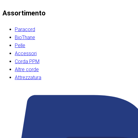
Assortimento
Paracord
BioThane
Pelle
Accessori
Corda PPM
Altre corde
Attrezzatura