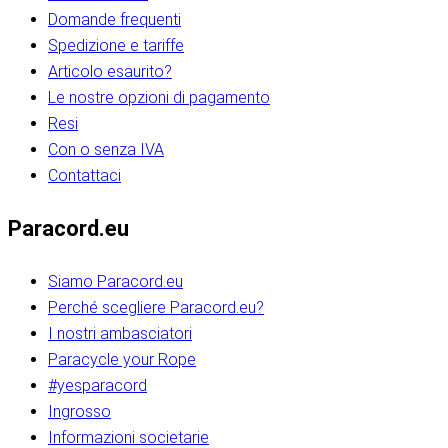
Domande frequenti
Spedizione e tariffe
Articolo esaurito?
Le nostre opzioni di pagamento
Resi
Con o senza IVA
Contattaci
Paracord.eu
Siamo Paracord.eu
Perché scegliere Paracord.eu?
I nostri ambasciatori
Paracycle your Rope
#yesparacord
Ingrosso
Informazioni societarie​​​​‌ ‍ ​‍​‍‌‍ ‌ ​‍‌‍‍‌‌‍‌ ‌‍‍‌‌‍ ‍​‍​‍​ ‍‍​‍​‍‌ ​ ‌‍​‌‌‍ ‍‌‍‍‌‌ ‌​‌ ‍‌​‍ ‍‌‍‍‌‌‍ ​‍​‍​‍ ​​‍​‍‌‍‍​‌ ​‍‌‍‌‌‌‍‌‍​‍​‍​ ‍‍​‍​‍‌‍‍​‌ ‌​‌ ‌​‌ ​​‌ ​ ​ ‍‍​‍ ​‍ ‌ ​​‌‍​‌‌ ​‍‌‍​‌‌‍​ ‌‍ ‌ ​‍‌‍‌​​‍ ‍‌ ​ ‌‍​‌‌‍ ‍‌‍‍‌‌ ‌​‌ ‍‌​‍ ‍‌ ​ ‌ ‌​‌ ‌‌‌‍‌​‌‍‍‌‌‍ ​‍ ‌‍‍‌‌‍ ‍‌ ‌​‌‍‌‌‌‍ ‍‌ ‌​​‍ ‌‍‌‌‌‍‌​‌‍‍‌‌ ‌​​‍ ‌‍ ‌‌‍ ‌‍‌​‌‍‌‌​ ‌‌ ​​‌ ​‍‌‍‌‌‌ ​ ‌‍‌‌‌‍ ‍‌ ‌​‌‍​‌‌ ‌​‌‍‍‌‌‍ ‌‍ ‍​ ‍ ‌‍‍‌‌‍‌​​ ‌‌‍‌‍‌‍ ‌‍ ‌ ‌​‌‍‌‌‌ ​‍​‍ ‌‌‍​‍‌ ​‍‌‍​‌‌‍ ‍‌‍‌​​‍ ‌‌‍‍‌‌‍ ‌‌ ​​‌ ​‍‌‍‍‌‌‍ ‍‌ ‌​​ ‍ ‌ ‌​‌ ‍‌‌ ​​‌‍‌‌​ ‌‌ ‌​‌ ​‍‌‍​‌‌‍ ‍‌ ​ ‌‍ ​‌‍​‌‌ ‌​‌‍‌‌‌‍‌​​‍ ‌‌‍ ‌‌‍‌‌‌ ​ ‌ ​ ‌‍​‌‌‍‌ ‌‍‌‌​ ‍ ‌ ​​‌‍​‌‌ ‌​‌‍‍​​ ‌‌ ‌‍‌‍​‌‌‍ ​‌ ‌‌‌‍‌‌​‍ ‍‌‍‍‌‌ ‌​‌‌ ‌​‍‌‌‌‌​​ ‌‍​‍‌‍​‌‌ ​ ‌‍‌‌‌‌‌‌‌ ​‍‌‍ ​​ ‌‌‍‍​‌ ‌​‌ ‌​‌ ​​‌ ​ ​‍‌‌​ ​ ‌​​‌​‍‌‌​ ​‍‌​‌‍​‍‌‌​ ​‍‌​‌‍‌ ​​‌‍​‌‌ ​‍‌‍​‌‌‍​ ‌‍ ‌ ​‍‌‍‌​​‍ ‍‌ ​ ‌‍​‌‌‍ ‍‌‍‍‌‌ ‌​‌ ‍‌​‍ ‍‌ ​ ‌ ‌​‌ ‌‌‌‍‌​‌‍‍‌‌‍ ​‍‌‍‌‍‍‌‌‍‌​​ ‌‌‍‌‍‌‍ ‌‍ ‌ ‌​‌‍‌‌‌ ​‍​‍ ‌‌‍​‍‌ ​‍‌‍​‌‌‍ ‍‌‍‌​​‍ ‌‌‍‍‌‌‍ ‌‌ ​​‌ ​‍‌‍‍‌‌‍ ‍‌ ‌​​‍‌‍‌ ‌​‌ ‍‌‌ ​​‌‍‌‌​ ‌‌ ‌​‌ ​‍‌‍​‌‌‍ ‍‌ ​ ‌‍ ​‌‍​‌‌ ‌​‌‍‌‌‌‍‌​​‍ ‌‌‍ ‌‌‍‌‌‌ ​ ‌ ​ ‌‍​‌‌‍‌ ‌‍‌‌​‍‌‍‌ ​​‌‍​‌‌ ‌​‌‍‍​​ ‌‌ ‌‍‌‍​‌‌‍ ​‌ ‌‌‌‍‌‌​‍ ‍‌‍‍‌‌ ‌​‌‌ ‌​‍‌‌‌‌​​‍‌‍‌ ​​‌‍‌‌‌ ​‍‌ ​ ‌ ​​‌‍‌‌‌‍​ ‌ ‌​‌‍‍‌‌ ‌‍‌‍‌‌​ ‌‌ ​​‌ ‌‌‌‍​‍‌‍ ​‌‍‍‌‌ ​ ‌‍‍​‌‍‌‌‌‍‌​​‍​‍‌ ‌​​​​‌ ‍ ​‍​‍‌‍ ‌ ​‍‌‍‍‌‌‍‌ ‌‍‍‌‌‍ ‍​‍​‍​ ‍‍​‍​‍‌ ​ ‌‍​‌‌‍ ‍‌‍‍‌‌ ‌​‌ ‍‌​‍ ‍‌‍‍‌‌‍ ​‍​‍​‍ ​​‍​‍‌‍‍​‌ ​‍‌‍‌‌‌‍‌‍​‍​‍​ ‍‍​‍​‍‌‍‍​‌ ‌​‌ ‌​‌ ​​‌ ​ ​ ‍‍​‍ ​‍ ‌ ​​‌‍​‌‌ ​‍‌‍​‌‌‍​ ‌‍ ‌ ​‍‌‍‌​​‍ ‍‌ ​ ‌‍​‌‌‍ ‍‌‍‍‌‌ ‌​‌ ‍‌​‍ ‍‌ ​ ‌ ‌​‌ ‌‌‌‍‌​‌‍‍‌‌‍ ​‍ ‌‍‍‌‌‍ ‍‌ ‌​‌‍‌‌‌‍ ‍‌ ‌​​‍ ‌‍‌‌‌‍‌​‌‍‍‌‌ ‌​​‍ ‌‍ ‌‌‍ ‌‍‌​‌‍‌‌​ ‌‌ ​​‌ ​‍‌‍‌‌‌ ​ ‌‍‌‌‌‍ ‍‌ ‌​‌‍​‌‌ ‌​‌‍‍‌‌‍ ‌‍ ‍​ ‍ ‌‍‍‌‌‍‌​​ ‌‌‍‌‍‌‍ ‌‍ ‌ ‌​‌‍‌‌‌ ​‍​‍ ‌‌‍​‍‌ ​‍‌‍​‌‌‍ ‍‌‍‌​​‍ ‌‌‍‍‌‌‍ ‌‌ ​​‌ ​‍‌‍‍‌‌‍ ‍‌ ‌​​ ‍ ‌ ‌​‌ ‍‌‌ ​​‌‍‌‌​ ‌‌ ‌​‌ ​‍‌‍​‌‌‍ ‍‌ ​ ‌‍ ​‌‍​‌‌ ‌​‌‍‌‌‌‍‌​​‍ ‌‌‍ ‌‌‍‌‌‌ ​ ‌ ​ ‌‍​‌‌‍‌ ‌‍‌‌​ ‍ ‌ ​​‌‍​‌‌ ‌​‌‍‍​​ ‌‌ ‌‍‌‍​‌‌‍ ​‌ ‌‌‌‍‌‌​‍ ‍‌‍‍‌‌ ‌​‌‌ ‌​‍‌‌‌‌​​ ‌‍​‍‌‍​‌‌ ​ ‌‍‌‌‌‌‌‌‌ ​‍‌‍ ​​ ‌‌‍‍​‌ ‌​‌ ‌​‌ ​​‌ ​ ​‍‌‌​ ​ ‌​​‌​‍‌‌​ ​‍‌​‌‍​‍‌‌​ ​‍‌​‌‍‌ ​​‌‍​‌‌ ​‍‌‍​‌‌‍​ ‌‍ ‌ ​‍‌‍‌​​‍ ‍‌ ​ ‌‍​‌‌‍ ‍‌‍‍‌‌ ‌​‌ ‍‌​‍ ‍‌ ​ ‌ ‌​‌ ‌‌‌‍‌​‌‍‍‌‌‍ ​‍‌‍‌‍‍‌‌‍‌​​ ‌‌‍‌‍‌‍ ‌‍ ‌ ‌​‌‍‌‌‌ ​‍​‍ ‌‌‍​‍‌ ​‍‌‍​‌‌‍ ‍‌‍‌​​‍ ‌‌‍‍‌‌‍ ‌‌ ​​‌ ​‍‌‍‍‌‌‍ ‍‌ ‌​​‍‌‍‌ ‌​‌ ‍‌‌ ​​‌‍‌‌​ ‌‌ ‌​‌ ​‍‌‍​‌‌‍ ‍‌ ​ ‌‍ ​‌‍​‌‌ ‌​‌‍‌‌‌‍‌​​‍ ‌‌‍ ‌‌‍‌‌‌ ​ ‌ ​ ‌‍​‌‌‍‌ ‌‍‌‌​‍‌‍‌ ​​‌‍​‌‌ ‌​‌‍‍​​ ‌‌ ‌‍‌‍​‌‌‍ ​‌ ‌‌‌‍‌‌​‍ ‍‌‍‍‌‌ ‌​‌‌ ‌​‍‌‌‌‌​​‍‌‍‌ ​​‌‍‌‌‌ ​‍‌ ​ ‌ ​​‌‍‌‌‌‍​ ‌ ‌​‌‍‍‌‌ ‌‍‌‍‌‌​ ‌‌ ​​‌ ‌‌‌‍​‍‌‍ ​‌‍‍‌‌ ​ ‌‍‍​‌‍‌‌‌‍‌​​‍​‍‌ ‌