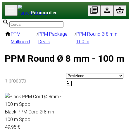
Paracord
.eu
PPM
/
PPM Package
/
PPM Round Ø 8 mm -
Multicord
Deals
100 m
PPM Round Ø 8 mm - 100 m
1 prodotti
Black PPM Cord Ø 8mm -
100 m Spool
49,95 €