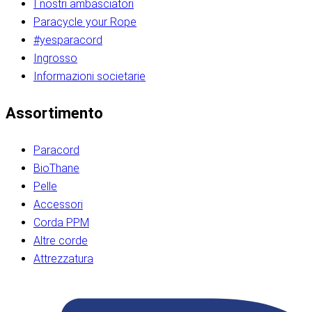
I nostri ambasciatori
Paracycle your Rope
#yesparacord
Ingrosso
Informazioni societarie​​​​‌ ‍ ​‍​‍‌‍ ‌ ​‍‌‍‍‌‌‍‌ ‌‍‍‌‌‍ ‍​‍​‍​ ‍‍​‍​‍‌ ​ ‌‍​‌‌‍ ‍‌‍‍‌‌ ‌​‌ ‍‌​‍ ‍‌‍‍‌‌‍ ​‍​‍​‍ ​​‍​‍‌‍‍​‌ ​‍‌‍‌‌‌‍‌‍​‍​‍​ ‍‍​‍​‍‌‍‍​‌ ‌​‌ ‌​‌ ​​‌ ​ ​ ‍‍​‍ ​‍ ‌ ​​‌‍​‌‌ ​‍‌‍​‌‌‍​ ‌‍ ‌ ​‍‌‍‌​​‍ ‍‌ ​ ‌‍​‌‌‍ ‍‌‍‍‌‌ ‌​‌ ‍‌​‍ ‍‌ ​ ‌ ‌​‌ ‌‌‌‍‌​‌‍‍‌‌‍ ​‍ ‌‍‍‌‌‍ ‍‌ ‌​‌‍‌‌‌‍ ‍‌ ‌​​‍ ‌‍‌‌‌‍‌​‌‍‍‌‌ ‌​​‍ ‌‍ ‌‌‍ ‌‍‌​‌‍‌‌​ ‌‌ ​​‌ ​‍‌‍‌‌‌ ​ ‌‍‌‌‌‍ ‍‌ ‌​‌‍​‌‌ ‌​‌‍‍‌‌‍ ‌‍ ‍​ ‍ ‌‍‍‌‌‍‌​​ ‌‌‍‌‍‌‍ ‌‍ ‌ ‌​‌‍‌‌‌ ​‍​‍ ‌‌‍​‍‌ ​‍‌‍​‌‌‍ ‍‌‍‌​​‍ ‌‌‍‍‌‌‍ ‌‌ ​​‌ ​‍‌‍‍‌‌‍ ‍‌ ‌​​ ‍ ‌ ‌​‌ ‍‌‌ ​​‌‍‌‌​ ‌‌ ‌​‌ ​‍‌‍​‌‌‍ ‍‌ ​ ‌‍ ​‌‍​‌‌ ‌​‌‍‌‌‌‍‌​​‍ ‌‌‍ ‌‌‍‌‌‌ ​ ‌ ​ ‌‍​‌‌‍‌ ‌‍‌‌​ ‍ ‌ ​​‌‍​‌‌ ‌​‌‍‍​​ ‌‌ ‌‍‌‍​‌‌‍ ​‌ ‌‌‌‍‌‌​‍ ‍‌‍‍‌‌ ‌​‌‌ ‌​‍‌‌‌‌​​ ‌‍​‍‌‍​‌‌ ​ ‌‍‌‌‌‌‌‌‌ ​‍‌‍ ​​ ‌‌‍‍​‌ ‌​‌ ‌​‌ ​​‌ ​ ​‍‌‌​ ​ ‌​​‌​‍‌‌​ ​‍‌​‌‍​‍‌‌​ ​‍‌​‌‍‌ ​​‌‍​‌‌ ​‍‌‍​‌‌‍​ ‌‍ ‌ ​‍‌‍‌​​‍ ‍‌ ​ ‌‍​‌‌‍ ‍‌‍‍‌‌ ‌​‌ ‍‌​‍ ‍‌ ​ ‌ ‌​‌ ‌‌‌‍‌​‌‍‍‌‌‍ ​‍‌‍‌‍‍‌‌‍‌​​ ‌‌‍‌‍‌‍ ‌‍ ‌ ‌​‌‍‌‌‌ ​‍​‍ ‌‌‍​‍‌ ​‍‌‍​‌‌‍ ‍‌‍‌​​‍ ‌‌‍‍‌‌‍ ‌‌ ​​‌ ​‍‌‍‍‌‌‍ ‍‌ ‌​​‍‌‍‌ ‌​‌ ‍‌‌ ​​‌‍‌‌​ ‌‌ ‌​‌ ​‍‌‍​‌‌‍ ‍‌ ​ ‌‍ ​‌‍​‌‌ ‌​‌‍‌‌‌‍‌​​‍ ‌‌‍ ‌‌‍‌‌‌ ​ ‌ ​ ‌‍​‌‌‍‌ ‌‍‌‌​‍‌‍‌ ​​‌‍​‌‌ ‌​‌‍‍​​ ‌‌ ‌‍‌‍​‌‌‍ ​‌ ‌‌‌‍‌‌​‍ ‍‌‍‍‌‌ ‌​‌‌ ‌​‍‌‌‌‌​​‍‌‍‌ ​​‌‍‌‌‌ ​‍‌ ​ ‌ ​​‌‍‌‌‌‍​ ‌ ‌​‌‍‍‌‌ ‌‍‌‍‌‌​ ‌‌ ​​‌ ‌‌‌‍​‍‌‍ ​‌‍‍‌‌ ​ ‌‍‍​‌‍‌‌‌‍‌​​‍​‍‌ ‌​​​​‌ ‍ ​‍​‍‌‍ ‌ ​‍‌‍‍‌‌‍‌ ‌‍‍‌‌‍ ‍​‍​‍​ ‍‍​‍​‍‌ ​ ‌‍​‌‌‍ ‍‌‍‍‌‌ ‌​‌ ‍‌​‍ ‍‌‍‍‌‌‍ ​‍​‍​‍ ​​‍​‍‌‍‍​‌ ​‍‌‍‌‌‌‍‌‍​‍​‍​ ‍‍​‍​‍‌‍‍​‌ ‌​‌ ‌​‌ ​​‌ ​ ​ ‍‍​‍ ​‍ ‌ ​​‌‍​‌‌ ​‍‌‍​‌‌‍​ ‌‍ ‌ ​‍‌‍‌​​‍ ‍‌ ​ ‌‍​‌‌‍ ‍‌‍‍‌‌ ‌​‌ ‍‌​‍ ‍‌ ​ ‌ ‌​‌ ‌‌‌‍‌​‌‍‍‌‌‍ ​‍ ‌‍‍‌‌‍ ‍‌ ‌​‌‍‌‌‌‍ ‍‌ ‌​​‍ ‌‍‌‌‌‍‌​‌‍‍‌‌ ‌​​‍ ‌‍ ‌‌‍ ‌‍‌​‌‍‌‌​ ‌‌ ​​‌ ​‍‌‍‌‌‌ ​ ‌‍‌‌‌‍ ‍‌ ‌​‌‍​‌‌ ‌​‌‍‍‌‌‍ ‌‍ ‍​ ‍ ‌‍‍‌‌‍‌​​ ‌‌‍‌‍‌‍ ‌‍ ‌ ‌​‌‍‌‌‌ ​‍​‍ ‌‌‍​‍‌ ​‍‌‍​‌‌‍ ‍‌‍‌​​‍ ‌‌‍‍‌‌‍ ‌‌ ​​‌ ​‍‌‍‍‌‌‍ ‍‌ ‌​​ ‍ ‌ ‌​‌ ‍‌‌ ​​‌‍‌‌​ ‌‌ ‌​‌ ​‍‌‍​‌‌‍ ‍‌ ​ ‌‍ ​‌‍​‌‌ ‌​‌‍‌‌‌‍‌​​‍ ‌‌‍ ‌‌‍‌‌‌ ​ ‌ ​ ‌‍​‌‌‍‌ ‌‍‌‌​ ‍ ‌ ​​‌‍​‌‌ ‌​‌‍‍​​ ‌‌ ‌‍‌‍​‌‌‍ ​‌ ‌‌‌‍‌‌​‍ ‍‌‍‍‌‌ ‌​‌‌ ‌​‍‌‌‌‌​​ ‌‍​‍‌‍​‌‌ ​ ‌‍‌‌‌‌‌‌‌ ​‍‌‍ ​​ ‌‌‍‍​‌ ‌​‌ ‌​‌ ​​‌ ​ ​‍‌‌​ ​ ‌​​‌​‍‌‌​ ​‍‌​‌‍​‍‌‌​ ​‍‌​‌‍‌ ​​‌‍​‌‌ ​‍‌‍​‌‌‍​ ‌‍ ‌ ​‍‌‍‌​​‍ ‍‌ ​ ‌‍​‌‌‍ ‍‌‍‍‌‌ ‌​‌ ‍‌​‍ ‍‌ ​ ‌ ‌​‌ ‌‌‌‍‌​‌‍‍‌‌‍ ​‍‌‍‌‍‍‌‌‍‌​​ ‌‌‍‌‍‌‍ ‌‍ ‌ ‌​‌‍‌‌‌ ​‍​‍ ‌‌‍​‍‌ ​‍‌‍​‌‌‍ ‍‌‍‌​​‍ ‌‌‍‍‌‌‍ ‌‌ ​​‌ ​‍‌‍‍‌‌‍ ‍‌ ‌​​‍‌‍‌ ‌​‌ ‍‌‌ ​​‌‍‌‌​ ‌‌ ‌​‌ ​‍‌‍​‌‌‍ ‍‌ ​ ‌‍ ​‌‍​‌‌ ‌​‌‍‌‌‌‍‌​​‍ ‌‌‍ ‌‌‍‌‌‌ ​ ‌ ​ ‌‍​‌‌‍‌ ‌‍‌‌​‍‌‍‌ ​​‌‍​‌‌ ‌​‌‍‍​​ ‌‌ ‌‍‌‍​‌‌‍ ​‌ ‌‌‌‍‌‌​‍ ‍‌‍‍‌‌ ‌​‌‌ ‌​‍‌‌‌‌​​‍‌‍‌ ​​‌‍‌‌‌ ​‍‌ ​ ‌ ​​‌‍‌‌‌‍​ ‌ ‌​‌‍‍‌‌ ‌‍‌‍‌‌​ ‌‌ ​​‌ ‌‌‌‍​‍‌‍ ​‌‍‍‌‌ ​ ‌‍‍​‌‍‌‌‌‍‌​​‍​‍‌ ‌
Assortimento
Paracord
BioThane
Pelle
Accessori
Corda PPM
Altre corde
Attrezzatura