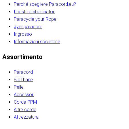
Perché scegliere Paracord.eu?
I nostri ambasciatori
Paracycle your Rope
#yesparacord
Ingrosso
Informazioni societarie​​​​‌ ‍ ​‍​‍‌‍ ‌ ​‍‌‍‍‌‌‍‌ ‌‍‍‌‌‍ ‍​‍​‍​ ‍‍​‍​‍‌ ​ ‌‍​‌‌‍ ‍‌‍‍‌‌ ‌​‌ ‍‌​‍ ‍‌‍‍‌‌‍ ​‍​‍​‍ ​​‍​‍‌‍‍​‌ ​‍‌‍‌‌‌‍‌‍​‍​‍​ ‍‍​‍​‍‌‍‍​‌ ‌​‌ ‌​‌ ​​‌ ​ ​ ‍‍​‍ ​‍ ‌ ​​‌‍​‌‌ ​‍‌‍​‌‌‍​ ‌‍ ‌ ​‍‌‍‌​​‍ ‍‌ ​ ‌‍​‌‌‍ ‍‌‍‍‌‌ ‌​‌ ‍‌​‍ ‍‌ ​ ‌ ‌​‌ ‌‌‌‍‌​‌‍‍‌‌‍ ​‍ ‌‍‍‌‌‍ ‍‌ ‌​‌‍‌‌‌‍ ‍‌ ‌​​‍ ‌‍‌‌‌‍‌​‌‍‍‌‌ ‌​​‍ ‌‍ ‌‌‍ ‌‍‌​‌‍‌‌​ ‌‌ ​​‌ ​‍‌‍‌‌‌ ​ ‌‍‌‌‌‍ ‍‌ ‌​‌‍​‌‌ ‌​‌‍‍‌‌‍ ‌‍ ‍​ ‍ ‌‍‍‌‌‍‌​​ ‌‌‍‌‍‌‍ ‌‍ ‌ ‌​‌‍‌‌‌ ​‍​‍ ‌‌‍​‍‌ ​‍‌‍​‌‌‍ ‍‌‍‌​​‍ ‌‌‍‍‌‌‍ ‌‌ ​​‌ ​‍‌‍‍‌‌‍ ‍‌ ‌​​ ‍ ‌ ‌​‌ ‍‌‌ ​​‌‍‌‌​ ‌‌ ‌​‌ ​‍‌‍​‌‌‍ ‍‌ ​ ‌‍ ​‌‍​‌‌ ‌​‌‍‌‌‌‍‌​​‍ ‌‌‍ ‌‌‍‌‌‌ ​ ‌ ​ ‌‍​‌‌‍‌ ‌‍‌‌​ ‍ ‌ ​​‌‍​‌‌ ‌​‌‍‍​​ ‌‌ ‌‍‌‍​‌‌‍ ​‌ ‌‌‌‍‌‌​‍ ‍‌‍‍‌‌ ‌​‌‌ ‌​‍‌‌‌‌​​ ‌‍​‍‌‍​‌‌ ​ ‌‍‌‌‌‌‌‌‌ ​‍‌‍ ​​ ‌‌‍‍​‌ ‌​‌ ‌​‌ ​​‌ ​ ​‍‌‌​ ​ ‌​​‌​‍‌‌​ ​‍‌​‌‍​‍‌‌​ ​‍‌​‌‍‌ ​​‌‍​‌‌ ​‍‌‍​‌‌‍​ ‌‍ ‌ ​‍‌‍‌​​‍ ‍‌ ​ ‌‍​‌‌‍ ‍‌‍‍‌‌ ‌​‌ ‍‌​‍ ‍‌ ​ ‌ ‌​‌ ‌‌‌‍‌​‌‍‍‌‌‍ ​‍‌‍‌‍‍‌‌‍‌​​ ‌‌‍‌‍‌‍ ‌‍ ‌ ‌​‌‍‌‌‌ ​‍​‍ ‌‌‍​‍‌ ​‍‌‍​‌‌‍ ‍‌‍‌​​‍ ‌‌‍‍‌‌‍ ‌‌ ​​‌ ​‍‌‍‍‌‌‍ ‍‌ ‌​​‍‌‍‌ ‌​‌ ‍‌‌ ​​‌‍‌‌​ ‌‌ ‌​‌ ​‍‌‍​‌‌‍ ‍‌ ​ ‌‍ ​‌‍​‌‌ ‌​‌‍‌‌‌‍‌​​‍ ‌‌‍ ‌‌‍‌‌‌ ​ ‌ ​ ‌‍​‌‌‍‌ ‌‍‌‌​‍‌‍‌ ​​‌‍​‌‌ ‌​‌‍‍​​ ‌‌ ‌‍‌‍​‌‌‍ ​‌ ‌‌‌‍‌‌​‍ ‍‌‍‍‌‌ ‌​‌‌ ‌​‍‌‌‌‌​​‍‌‍‌ ​​‌‍‌‌‌ ​‍‌ ​ ‌ ​​‌‍‌‌‌‍​ ‌ ‌​‌‍‍‌‌ ‌‍‌‍‌‌​ ‌‌ ​​‌ ‌‌‌‍​‍‌‍ ​‌‍‍‌‌ ​ ‌‍‍​‌‍‌‌‌‍‌​​‍​‍‌ ‌​​​​‌ ‍ ​‍​‍‌‍ ‌ ​‍‌‍‍‌‌‍‌ ‌‍‍‌‌‍ ‍​‍​‍​ ‍‍​‍​‍‌ ​ ‌‍​‌‌‍ ‍‌‍‍‌‌ ‌​‌ ‍‌​‍ ‍‌‍‍‌‌‍ ​‍​‍​‍ ​​‍​‍‌‍‍​‌ ​‍‌‍‌‌‌‍‌‍​‍​‍​ ‍‍​‍​‍‌‍‍​‌ ‌​‌ ‌​‌ ​​‌ ​ ​ ‍‍​‍ ​‍ ‌ ​​‌‍​‌‌ ​‍‌‍​‌‌‍​ ‌‍ ‌ ​‍‌‍‌​​‍ ‍‌ ​ ‌‍​‌‌‍ ‍‌‍‍‌‌ ‌​‌ ‍‌​‍ ‍‌ ​ ‌ ‌​‌ ‌‌‌‍‌​‌‍‍‌‌‍ ​‍ ‌‍‍‌‌‍ ‍‌ ‌​‌‍‌‌‌‍ ‍‌ ‌​​‍ ‌‍‌‌‌‍‌​‌‍‍‌‌ ‌​​‍ ‌‍ ‌‌‍ ‌‍‌​‌‍‌‌​ ‌‌ ​​‌ ​‍‌‍‌‌‌ ​ ‌‍‌‌‌‍ ‍‌ ‌​‌‍​‌‌ ‌​‌‍‍‌‌‍ ‌‍ ‍​ ‍ ‌‍‍‌‌‍‌​​ ‌‌‍‌‍‌‍ ‌‍ ‌ ‌​‌‍‌‌‌ ​‍​‍ ‌‌‍​‍‌ ​‍‌‍​‌‌‍ ‍‌‍‌​​‍ ‌‌‍‍‌‌‍ ‌‌ ​​‌ ​‍‌‍‍‌‌‍ ‍‌ ‌​​ ‍ ‌ ‌​‌ ‍‌‌ ​​‌‍‌‌​ ‌‌ ‌​‌ ​‍‌‍​‌‌‍ ‍‌ ​ ‌‍ ​‌‍​‌‌ ‌​‌‍‌‌‌‍‌​​‍ ‌‌‍ ‌‌‍‌‌‌ ​ ‌ ​ ‌‍​‌‌‍‌ ‌‍‌‌​ ‍ ‌ ​​‌‍​‌‌ ‌​‌‍‍​​ ‌‌ ‌‍‌‍​‌‌‍ ​‌ ‌‌‌‍‌‌​‍ ‍‌‍‍‌‌ ‌​‌‌ ‌​‍‌‌‌‌​​ ‌‍​‍‌‍​‌‌ ​ ‌‍‌‌‌‌‌‌‌ ​‍‌‍ ​​ ‌‌‍‍​‌ ‌​‌ ‌​‌ ​​‌ ​ ​‍‌‌​ ​ ‌​​‌​‍‌‌​ ​‍‌​‌‍​‍‌‌​ ​‍‌​‌‍‌ ​​‌‍​‌‌ ​‍‌‍​‌‌‍​ ‌‍ ‌ ​‍‌‍‌​​‍ ‍‌ ​ ‌‍​‌‌‍ ‍‌‍‍‌‌ ‌​‌ ‍‌​‍ ‍‌ ​ ‌ ‌​‌ ‌‌‌‍‌​‌‍‍‌‌‍ ​‍‌‍‌‍‍‌‌‍‌​​ ‌‌‍‌‍‌‍ ‌‍ ‌ ‌​‌‍‌‌‌ ​‍​‍ ‌‌‍​‍‌ ​‍‌‍​‌‌‍ ‍‌‍‌​​‍ ‌‌‍‍‌‌‍ ‌‌ ​​‌ ​‍‌‍‍‌‌‍ ‍‌ ‌​​‍‌‍‌ ‌​‌ ‍‌‌ ​​‌‍‌‌​ ‌‌ ‌​‌ ​‍‌‍​‌‌‍ ‍‌ ​ ‌‍ ​‌‍​‌‌ ‌​‌‍‌‌‌‍‌​​‍ ‌‌‍ ‌‌‍‌‌‌ ​ ‌ ​ ‌‍​‌‌‍‌ ‌‍‌‌​‍‌‍‌ ​​‌‍​‌‌ ‌​‌‍‍​​ ‌‌ ‌‍‌‍​‌‌‍ ​‌ ‌‌‌‍‌‌​‍ ‍‌‍‍‌‌ ‌​‌‌ ‌​‍‌‌‌‌​​‍‌‍‌ ​​‌‍‌‌‌ ​‍‌ ​ ‌ ​​‌‍‌‌‌‍​ ‌ ‌​‌‍‍‌‌ ‌‍‌‍‌‌​ ‌‌ ​​‌ ‌‌‌‍​‍‌‍ ​‌‍‍‌‌ ​ ‌‍‍​‌‍‌‌‌‍‌​​‍​‍‌ ‌
Assortimento
Paracord
BioThane
Pelle
Accessori
Corda PPM
Altre corde
Attrezzatura