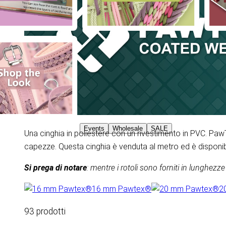
Events
Wholesale
SALE
Una cinghia in poliestere con un rivestimento in PVC. PawTe
capezze. Questa cinghia è venduta al metro ed è disponi
Si prega di notare
: mentre i rotoli sono forniti in lunghe
16 mm Pawtex®
2
93 prodotti