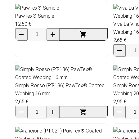
PawTex® Sample
12,50 €
Viva La Vi
Webbing 1
2,65 €
Simply Rosso (PT-186) PawTex® Coated
Simply Ros
Webbing 16 mm
Webbing 2
2,65 €
2,95 €