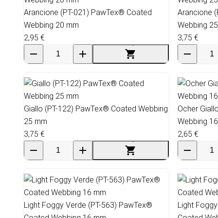
Arancione (PT-021) PawTex® Coated
Arancione 
Webbing 20 mm
Webbing 2
2,95 €
3,75 €
Giallo (PT-122) PawTex® Coated Webbing
Ocher Gial
25 mm
Webbing 1
3,75 €
2,65 €
Light Foggy Verde (PT-563) PawTex®
Light Fogg
Coated Webbing 16 mm
Coated We