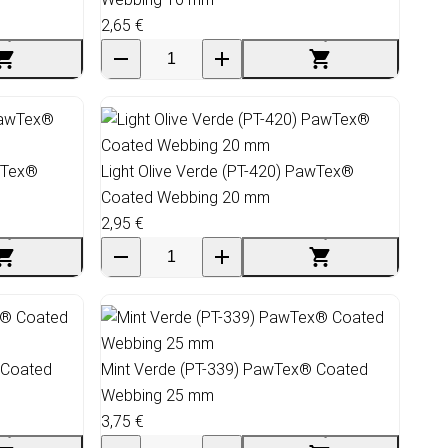
2,65 €
awTex®
Light Olive Verde (PT-420) PawTex®
Coated Webbing 20 mm
2,95 €
 Coated
Mint Verde (PT-339) PawTex® Coated
Webbing 25 mm
3,75 €