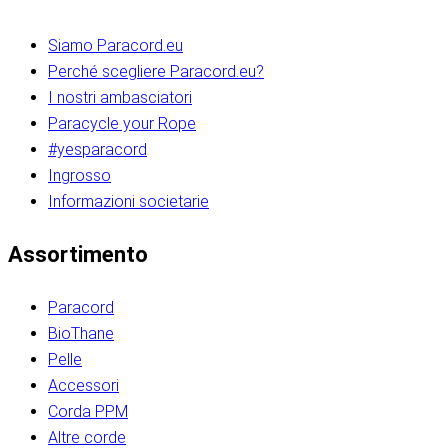
Siamo Paracord.eu
Perché scegliere Paracord.eu?
I nostri ambasciatori
Paracycle your Rope
#yesparacord
Ingrosso
Informazioni societarie​​​​‌ ‍ ​‍​‍‌‍ ‌ ​‍‌‍‍‌‌‍‌ ‌‍‍‌‌‍ ‍​‍​‍​ ‍‍​‍​‍‌ ​ ‌‍​‌‌‍ ‍‌‍‍‌‌ ‌​‌ ‍‌​‍ ‍‌‍‍‌‌‍ ​‍​‍​‍ ​​‍​‍‌‍‍​‌ ​‍‌‍‌‌‌‍‌‍​‍​‍​ ‍‍​‍​‍‌‍‍​‌ ‌​‌ ‌​‌ ​​‌ ​ ​ ‍‍​‍ ​‍ ‌ ​​‌‍​‌‌ ​‍‌‍​‌‌‍​ ‌‍ ‌ ​‍‌‍‌​​‍ ‍‌ ​ ‌‍​‌‌‍ ‍‌‍‍‌‌ ‌​‌ ‍‌​‍ ‍‌ ​ ‌ ‌​‌ ‌‌‌‍‌​‌‍‍‌‌‍ ​‍ ‌‍‍‌‌‍ ‍‌ ‌​‌‍‌‌‌‍ ‍‌ ‌​​‍ ‌‍‌‌‌‍‌​‌‍‍‌‌ ‌​​‍ ‌‍ ‌‌‍ ‌‍‌​‌‍‌‌​ ‌‌ ​​‌ ​‍‌‍‌‌‌ ​ ‌‍‌‌‌‍ ‍‌ ‌​‌‍​‌‌ ‌​‌‍‍‌‌‍ ‌‍ ‍​ ‍ ‌‍‍‌‌‍‌​​ ‌‌‍‌‍‌‍ ‌‍ ‌ ‌​‌‍‌‌‌ ​‍​‍ ‌‌‍​‍‌ ​‍‌‍​‌‌‍ ‍‌‍‌​​‍ ‌‌‍‍‌‌‍ ‌‌ ​​‌ ​‍‌‍‍‌‌‍ ‍‌ ‌​​ ‍ ‌ ‌​‌ ‍‌‌ ​​‌‍‌‌​ ‌‌ ‌​‌ ​‍‌‍​‌‌‍ ‍‌ ​ ‌‍ ​‌‍​‌‌ ‌​‌‍‌‌‌‍‌​​‍ ‌‌‍ ‌‌‍‌‌‌ ​ ‌ ​ ‌‍​‌‌‍‌ ‌‍‌‌​ ‍ ‌ ​​‌‍​‌‌ ‌​‌‍‍​​ ‌‌ ‌‍‌‍​‌‌‍ ​‌ ‌‌‌‍‌‌​‍ ‍‌‍‍‌‌ ‌​‌‌ ‌​‍‌‌‌‌​​ ‌‍​‍‌‍​‌‌ ​ ‌‍‌‌‌‌‌‌‌ ​‍‌‍ ​​ ‌‌‍‍​‌ ‌​‌ ‌​‌ ​​‌ ​ ​‍‌‌​ ​ ‌​​‌​‍‌‌​ ​‍‌​‌‍​‍‌‌​ ​‍‌​‌‍‌ ​​‌‍​‌‌ ​‍‌‍​‌‌‍​ ‌‍ ‌ ​‍‌‍‌​​‍ ‍‌ ​ ‌‍​‌‌‍ ‍‌‍‍‌‌ ‌​‌ ‍‌​‍ ‍‌ ​ ‌ ‌​‌ ‌‌‌‍‌​‌‍‍‌‌‍ ​‍‌‍‌‍‍‌‌‍‌​​ ‌‌‍‌‍‌‍ ‌‍ ‌ ‌​‌‍‌‌‌ ​‍​‍ ‌‌‍​‍‌ ​‍‌‍​‌‌‍ ‍‌‍‌​​‍ ‌‌‍‍‌‌‍ ‌‌ ​​‌ ​‍‌‍‍‌‌‍ ‍‌ ‌​​‍‌‍‌ ‌​‌ ‍‌‌ ​​‌‍‌‌​ ‌‌ ‌​‌ ​‍‌‍​‌‌‍ ‍‌ ​ ‌‍ ​‌‍​‌‌ ‌​‌‍‌‌‌‍‌​​‍ ‌‌‍ ‌‌‍‌‌‌ ​ ‌ ​ ‌‍​‌‌‍‌ ‌‍‌‌​‍‌‍‌ ​​‌‍​‌‌ ‌​‌‍‍​​ ‌‌ ‌‍‌‍​‌‌‍ ​‌ ‌‌‌‍‌‌​‍ ‍‌‍‍‌‌ ‌​‌‌ ‌​‍‌‌‌‌​​‍‌‍‌ ​​‌‍‌‌‌ ​‍‌ ​ ‌ ​​‌‍‌‌‌‍​ ‌ ‌​‌‍‍‌‌ ‌‍‌‍‌‌​ ‌‌ ​​‌ ‌‌‌‍​‍‌‍ ​‌‍‍‌‌ ​ ‌‍‍​‌‍‌‌‌‍‌​​‍​‍‌ ‌​​​​‌ ‍ ​‍​‍‌‍ ‌ ​‍‌‍‍‌‌‍‌ ‌‍‍‌‌‍ ‍​‍​‍​ ‍‍​‍​‍‌ ​ ‌‍​‌‌‍ ‍‌‍‍‌‌ ‌​‌ ‍‌​‍ ‍‌‍‍‌‌‍ ​‍​‍​‍ ​​‍​‍‌‍‍​‌ ​‍‌‍‌‌‌‍‌‍​‍​‍​ ‍‍​‍​‍‌‍‍​‌ ‌​‌ ‌​‌ ​​‌ ​ ​ ‍‍​‍ ​‍ ‌ ​​‌‍​‌‌ ​‍‌‍​‌‌‍​ ‌‍ ‌ ​‍‌‍‌​​‍ ‍‌ ​ ‌‍​‌‌‍ ‍‌‍‍‌‌ ‌​‌ ‍‌​‍ ‍‌ ​ ‌ ‌​‌ ‌‌‌‍‌​‌‍‍‌‌‍ ​‍ ‌‍‍‌‌‍ ‍‌ ‌​‌‍‌‌‌‍ ‍‌ ‌​​‍ ‌‍‌‌‌‍‌​‌‍‍‌‌ ‌​​‍ ‌‍ ‌‌‍ ‌‍‌​‌‍‌‌​ ‌‌ ​​‌ ​‍‌‍‌‌‌ ​ ‌‍‌‌‌‍ ‍‌ ‌​‌‍​‌‌ ‌​‌‍‍‌‌‍ ‌‍ ‍​ ‍ ‌‍‍‌‌‍‌​​ ‌‌‍‌‍‌‍ ‌‍ ‌ ‌​‌‍‌‌‌ ​‍​‍ ‌‌‍​‍‌ ​‍‌‍​‌‌‍ ‍‌‍‌​​‍ ‌‌‍‍‌‌‍ ‌‌ ​​‌ ​‍‌‍‍‌‌‍ ‍‌ ‌​​ ‍ ‌ ‌​‌ ‍‌‌ ​​‌‍‌‌​ ‌‌ ‌​‌ ​‍‌‍​‌‌‍ ‍‌ ​ ‌‍ ​‌‍​‌‌ ‌​‌‍‌‌‌‍‌​​‍ ‌‌‍ ‌‌‍‌‌‌ ​ ‌ ​ ‌‍​‌‌‍‌ ‌‍‌‌​ ‍ ‌ ​​‌‍​‌‌ ‌​‌‍‍​​ ‌‌ ‌‍‌‍​‌‌‍ ​‌ ‌‌‌‍‌‌​‍ ‍‌‍‍‌‌ ‌​‌‌ ‌​‍‌‌‌‌​​ ‌‍​‍‌‍​‌‌ ​ ‌‍‌‌‌‌‌‌‌ ​‍‌‍ ​​ ‌‌‍‍​‌ ‌​‌ ‌​‌ ​​‌ ​ ​‍‌‌​ ​ ‌​​‌​‍‌‌​ ​‍‌​‌‍​‍‌‌​ ​‍‌​‌‍‌ ​​‌‍​‌‌ ​‍‌‍​‌‌‍​ ‌‍ ‌ ​‍‌‍‌​​‍ ‍‌ ​ ‌‍​‌‌‍ ‍‌‍‍‌‌ ‌​‌ ‍‌​‍ ‍‌ ​ ‌ ‌​‌ ‌‌‌‍‌​‌‍‍‌‌‍ ​‍‌‍‌‍‍‌‌‍‌​​ ‌‌‍‌‍‌‍ ‌‍ ‌ ‌​‌‍‌‌‌ ​‍​‍ ‌‌‍​‍‌ ​‍‌‍​‌‌‍ ‍‌‍‌​​‍ ‌‌‍‍‌‌‍ ‌‌ ​​‌ ​‍‌‍‍‌‌‍ ‍‌ ‌​​‍‌‍‌ ‌​‌ ‍‌‌ ​​‌‍‌‌​ ‌‌ ‌​‌ ​‍‌‍​‌‌‍ ‍‌ ​ ‌‍ ​‌‍​‌‌ ‌​‌‍‌‌‌‍‌​​‍ ‌‌‍ ‌‌‍‌‌‌ ​ ‌ ​ ‌‍​‌‌‍‌ ‌‍‌‌​‍‌‍‌ ​​‌‍​‌‌ ‌​‌‍‍​​ ‌‌ ‌‍‌‍​‌‌‍ ​‌ ‌‌‌‍‌‌​‍ ‍‌‍‍‌‌ ‌​‌‌ ‌​‍‌‌‌‌​​‍‌‍‌ ​​‌‍‌‌‌ ​‍‌ ​ ‌ ​​‌‍‌‌‌‍​ ‌ ‌​‌‍‍‌‌ ‌‍‌‍‌‌​ ‌‌ ​​‌ ‌‌‌‍​‍‌‍ ​‌‍‍‌‌ ​ ‌‍‍​‌‍‌‌‌‍‌​​‍​‍‌ ‌
Assortimento
Paracord
BioThane
Pelle
Accessori
Corda PPM
Altre corde