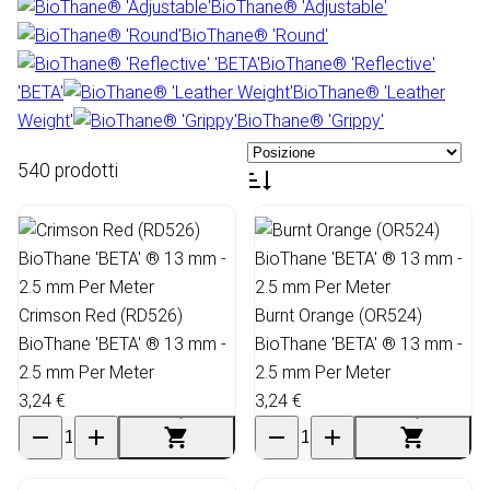
BioThane® 'Adjustable'
BioThane® 'Round'
BioThane® 'Reflective'
'BETA'
BioThane® 'Leather
Weight'
BioThane® 'Grippy'
540 prodotti
Crimson Red (RD526)
Burnt Orange (OR524)
BioThane 'BETA' ® 13 mm -
BioThane 'BETA' ® 13 mm -
2.5 mm Per Meter
2.5 mm Per Meter
3,24 €
3,24 €