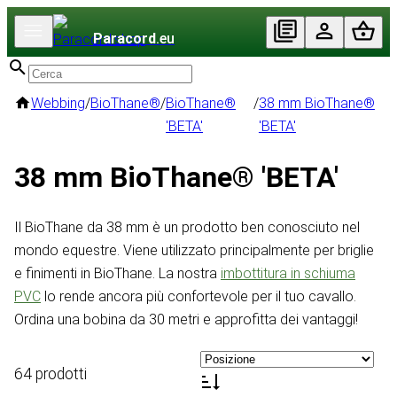
Paracord
.eu
Webbing
/
BioThane®
/
BioThane®
/
38 mm BioThane®
'BETA'
'BETA'
38 mm BioThane® 'BETA'
Il BioThane da 38 mm è un prodotto ben conosciuto nel
mondo equestre. Viene utilizzato principalmente per briglie
e finimenti in BioThane. La nostra
imbottitura in schiuma
PVC
lo rende ancora più confortevole per il tuo cavallo.
Ordina una bobina da 30 metri e approfitta dei vantaggi!
64 prodotti