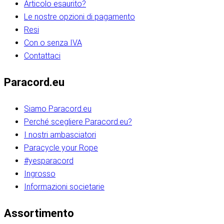
Articolo esaurito?
Le nostre opzioni di pagamento
Resi
Con o senza IVA
Contattaci
Paracord.eu
Siamo Paracord.eu
Perché scegliere Paracord.eu?
I nostri ambasciatori
Paracycle your Rope
#yesparacord
Ingrosso
Informazioni societarie​​​​‌ ‍ ​‍​‍‌‍ ‌ ​‍‌‍‍‌‌‍‌ ‌‍‍‌‌‍ ‍​‍​‍​ ‍‍​‍​‍‌ ​ ‌‍​‌‌‍ ‍‌‍‍‌‌ ‌​‌ ‍‌​‍ ‍‌‍‍‌‌‍ ​‍​‍​‍ ​​‍​‍‌‍‍​‌ ​‍‌‍‌‌‌‍‌‍​‍​‍​ ‍‍​‍​‍‌‍‍​‌ ‌​‌ ‌​‌ ​​‌ ​ ​ ‍‍​‍ ​‍ ‌ ​​‌‍​‌‌ ​‍‌‍​‌‌‍​ ‌‍ ‌ ​‍‌‍‌​​‍ ‍‌ ​ ‌‍​‌‌‍ ‍‌‍‍‌‌ ‌​‌ ‍‌​‍ ‍‌ ​ ‌ ‌​‌ ‌‌‌‍‌​‌‍‍‌‌‍ ​‍ ‌‍‍‌‌‍ ‍‌ ‌​‌‍‌‌‌‍ ‍‌ ‌​​‍ ‌‍‌‌‌‍‌​‌‍‍‌‌ ‌​​‍ ‌‍ ‌‌‍ ‌‍‌​‌‍‌‌​ ‌‌ ​​‌ ​‍‌‍‌‌‌ ​ ‌‍‌‌‌‍ ‍‌ ‌​‌‍​‌‌ ‌​‌‍‍‌‌‍ ‌‍ ‍​ ‍ ‌‍‍‌‌‍‌​​ ‌‌‍‌‍‌‍ ‌‍ ‌ ‌​‌‍‌‌‌ ​‍​‍ ‌‌‍​‍‌ ​‍‌‍​‌‌‍ ‍‌‍‌​​‍ ‌‌‍‍‌‌‍ ‌‌ ​​‌ ​‍‌‍‍‌‌‍ ‍‌ ‌​​ ‍ ‌ ‌​‌ ‍‌‌ ​​‌‍‌‌​ ‌‌ ‌​‌ ​‍‌‍​‌‌‍ ‍‌ ​ ‌‍ ​‌‍​‌‌ ‌​‌‍‌‌‌‍‌​​‍ ‌‌‍ ‌‌‍‌‌‌ ​ ‌ ​ ‌‍​‌‌‍‌ ‌‍‌‌​ ‍ ‌ ​​‌‍​‌‌ ‌​‌‍‍​​ ‌‌ ‌‍‌‍​‌‌‍ ​‌ ‌‌‌‍‌‌​‍ ‍‌‍‍‌‌ ‌​‌‌ ‌​‍‌‌‌‌​​ ‌‍​‍‌‍​‌‌ ​ ‌‍‌‌‌‌‌‌‌ ​‍‌‍ ​​ ‌‌‍‍​‌ ‌​‌ ‌​‌ ​​‌ ​ ​‍‌‌​ ​ ‌​​‌​‍‌‌​ ​‍‌​‌‍​‍‌‌​ ​‍‌​‌‍‌ ​​‌‍​‌‌ ​‍‌‍​‌‌‍​ ‌‍ ‌ ​‍‌‍‌​​‍ ‍‌ ​ ‌‍​‌‌‍ ‍‌‍‍‌‌ ‌​‌ ‍‌​‍ ‍‌ ​ ‌ ‌​‌ ‌‌‌‍‌​‌‍‍‌‌‍ ​‍‌‍‌‍‍‌‌‍‌​​ ‌‌‍‌‍‌‍ ‌‍ ‌ ‌​‌‍‌‌‌ ​‍​‍ ‌‌‍​‍‌ ​‍‌‍​‌‌‍ ‍‌‍‌​​‍ ‌‌‍‍‌‌‍ ‌‌ ​​‌ ​‍‌‍‍‌‌‍ ‍‌ ‌​​‍‌‍‌ ‌​‌ ‍‌‌ ​​‌‍‌‌​ ‌‌ ‌​‌ ​‍‌‍​‌‌‍ ‍‌ ​ ‌‍ ​‌‍​‌‌ ‌​‌‍‌‌‌‍‌​​‍ ‌‌‍ ‌‌‍‌‌‌ ​ ‌ ​ ‌‍​‌‌‍‌ ‌‍‌‌​‍‌‍‌ ​​‌‍​‌‌ ‌​‌‍‍​​ ‌‌ ‌‍‌‍​‌‌‍ ​‌ ‌‌‌‍‌‌​‍ ‍‌‍‍‌‌ ‌​‌‌ ‌​‍‌‌‌‌​​‍‌‍‌ ​​‌‍‌‌‌ ​‍‌ ​ ‌ ​​‌‍‌‌‌‍​ ‌ ‌​‌‍‍‌‌ ‌‍‌‍‌‌​ ‌‌ ​​‌ ‌‌‌‍​‍‌‍ ​‌‍‍‌‌ ​ ‌‍‍​‌‍‌‌‌‍‌​​‍​‍‌ ‌​​​​‌ ‍ ​‍​‍‌‍ ‌ ​‍‌‍‍‌‌‍‌ ‌‍‍‌‌‍ ‍​‍​‍​ ‍‍​‍​‍‌ ​ ‌‍​‌‌‍ ‍‌‍‍‌‌ ‌​‌ ‍‌​‍ ‍‌‍‍‌‌‍ ​‍​‍​‍ ​​‍​‍‌‍‍​‌ ​‍‌‍‌‌‌‍‌‍​‍​‍​ ‍‍​‍​‍‌‍‍​‌ ‌​‌ ‌​‌ ​​‌ ​ ​ ‍‍​‍ ​‍ ‌ ​​‌‍​‌‌ ​‍‌‍​‌‌‍​ ‌‍ ‌ ​‍‌‍‌​​‍ ‍‌ ​ ‌‍​‌‌‍ ‍‌‍‍‌‌ ‌​‌ ‍‌​‍ ‍‌ ​ ‌ ‌​‌ ‌‌‌‍‌​‌‍‍‌‌‍ ​‍ ‌‍‍‌‌‍ ‍‌ ‌​‌‍‌‌‌‍ ‍‌ ‌​​‍ ‌‍‌‌‌‍‌​‌‍‍‌‌ ‌​​‍ ‌‍ ‌‌‍ ‌‍‌​‌‍‌‌​ ‌‌ ​​‌ ​‍‌‍‌‌‌ ​ ‌‍‌‌‌‍ ‍‌ ‌​‌‍​‌‌ ‌​‌‍‍‌‌‍ ‌‍ ‍​ ‍ ‌‍‍‌‌‍‌​​ ‌‌‍‌‍‌‍ ‌‍ ‌ ‌​‌‍‌‌‌ ​‍​‍ ‌‌‍​‍‌ ​‍‌‍​‌‌‍ ‍‌‍‌​​‍ ‌‌‍‍‌‌‍ ‌‌ ​​‌ ​‍‌‍‍‌‌‍ ‍‌ ‌​​ ‍ ‌ ‌​‌ ‍‌‌ ​​‌‍‌‌​ ‌‌ ‌​‌ ​‍‌‍​‌‌‍ ‍‌ ​ ‌‍ ​‌‍​‌‌ ‌​‌‍‌‌‌‍‌​​‍ ‌‌‍ ‌‌‍‌‌‌ ​ ‌ ​ ‌‍​‌‌‍‌ ‌‍‌‌​ ‍ ‌ ​​‌‍​‌‌ ‌​‌‍‍​​ ‌‌ ‌‍‌‍​‌‌‍ ​‌ ‌‌‌‍‌‌​‍ ‍‌‍‍‌‌ ‌​‌‌ ‌​‍‌‌‌‌​​ ‌‍​‍‌‍​‌‌ ​ ‌‍‌‌‌‌‌‌‌ ​‍‌‍ ​​ ‌‌‍‍​‌ ‌​‌ ‌​‌ ​​‌ ​ ​‍‌‌​ ​ ‌​​‌​‍‌‌​ ​‍‌​‌‍​‍‌‌​ ​‍‌​‌‍‌ ​​‌‍​‌‌ ​‍‌‍​‌‌‍​ ‌‍ ‌ ​‍‌‍‌​​‍ ‍‌ ​ ‌‍​‌‌‍ ‍‌‍‍‌‌ ‌​‌ ‍‌​‍ ‍‌ ​ ‌ ‌​‌ ‌‌‌‍‌​‌‍‍‌‌‍ ​‍‌‍‌‍‍‌‌‍‌​​ ‌‌‍‌‍‌‍ ‌‍ ‌ ‌​‌‍‌‌‌ ​‍​‍ ‌‌‍​‍‌ ​‍‌‍​‌‌‍ ‍‌‍‌​​‍ ‌‌‍‍‌‌‍ ‌‌ ​​‌ ​‍‌‍‍‌‌‍ ‍‌ ‌​​‍‌‍‌ ‌​‌ ‍‌‌ ​​‌‍‌‌​ ‌‌ ‌​‌ ​‍‌‍​‌‌‍ ‍‌ ​ ‌‍ ​‌‍​‌‌ ‌​‌‍‌‌‌‍‌​​‍ ‌‌‍ ‌‌‍‌‌‌ ​ ‌ ​ ‌‍​‌‌‍‌ ‌‍‌‌​‍‌‍‌ ​​‌‍​‌‌ ‌​‌‍‍​​ ‌‌ ‌‍‌‍​‌‌‍ ​‌ ‌‌‌‍‌‌​‍ ‍‌‍‍‌‌ ‌​‌‌ ‌​‍‌‌‌‌​​‍‌‍‌ ​​‌‍‌‌‌ ​‍‌ ​ ‌ ​​‌‍‌‌‌‍​ ‌ ‌​‌‍‍‌‌ ‌‍‌‍‌‌​ ‌‌ ​​‌ ‌‌‌‍​‍‌‍ ​‌‍‍‌‌ ​ ‌‍‍​‌‍‌‌‌‍‌​​‍​‍‌ ‌
Assortimento