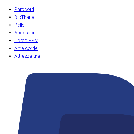
Paracord
BioThane
Pelle
Accessori
Corda PPM
Altre corde
Attrezzatura