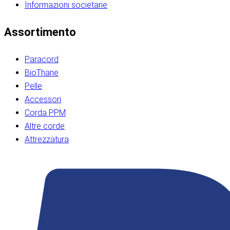
Informazioni societarie​​​​‌ ‍ ​‍​‍‌‍ ‌ ​‍‌‍‍‌‌‍‌ ‌‍‍‌‌‍ ‍​‍​‍​ ‍‍​‍​‍‌ ​ ‌‍​‌‌‍ ‍‌‍‍‌‌ ‌​‌ ‍‌​‍ ‍‌‍‍‌‌‍ ​‍​‍​‍ ​​‍​‍‌‍‍​‌ ​‍‌‍‌‌‌‍‌‍​‍​‍​ ‍‍​‍​‍‌‍‍​‌ ‌​‌ ‌​‌ ​​‌ ​ ​ ‍‍​‍ ​‍ ‌ ​​‌‍​‌‌ ​‍‌‍​‌‌‍​ ‌‍ ‌ ​‍‌‍‌​​‍ ‍‌ ​ ‌‍​‌‌‍ ‍‌‍‍‌‌ ‌​‌ ‍‌​‍ ‍‌ ​ ‌ ‌​‌ ‌‌‌‍‌​‌‍‍‌‌‍ ​‍ ‌‍‍‌‌‍ ‍‌ ‌​‌‍‌‌‌‍ ‍‌ ‌​​‍ ‌‍‌‌‌‍‌​‌‍‍‌‌ ‌​​‍ ‌‍ ‌‌‍ ‌‍‌​‌‍‌‌​ ‌‌ ​​‌ ​‍‌‍‌‌‌ ​ ‌‍‌‌‌‍ ‍‌ ‌​‌‍​‌‌ ‌​‌‍‍‌‌‍ ‌‍ ‍​ ‍ ‌‍‍‌‌‍‌​​ ‌‌‍‌‍‌‍ ‌‍ ‌ ‌​‌‍‌‌‌ ​‍​‍ ‌‌‍​‍‌ ​‍‌‍​‌‌‍ ‍‌‍‌​​‍ ‌‌‍‍‌‌‍ ‌‌ ​​‌ ​‍‌‍‍‌‌‍ ‍‌ ‌​​ ‍ ‌ ‌​‌ ‍‌‌ ​​‌‍‌‌​ ‌‌ ‌​‌ ​‍‌‍​‌‌‍ ‍‌ ​ ‌‍ ​‌‍​‌‌ ‌​‌‍‌‌‌‍‌​​‍ ‌‌‍ ‌‌‍‌‌‌ ​ ‌ ​ ‌‍​‌‌‍‌ ‌‍‌‌​ ‍ ‌ ​​‌‍​‌‌ ‌​‌‍‍​​ ‌‌ ‌‍‌‍​‌‌‍ ​‌ ‌‌‌‍‌‌​‍ ‍‌‍‍‌‌ ‌​‌‌ ‌​‍‌‌‌‌​​ ‌‍​‍‌‍​‌‌ ​ ‌‍‌‌‌‌‌‌‌ ​‍‌‍ ​​ ‌‌‍‍​‌ ‌​‌ ‌​‌ ​​‌ ​ ​‍‌‌​ ​ ‌​​‌​‍‌‌​ ​‍‌​‌‍​‍‌‌​ ​‍‌​‌‍‌ ​​‌‍​‌‌ ​‍‌‍​‌‌‍​ ‌‍ ‌ ​‍‌‍‌​​‍ ‍‌ ​ ‌‍​‌‌‍ ‍‌‍‍‌‌ ‌​‌ ‍‌​‍ ‍‌ ​ ‌ ‌​‌ ‌‌‌‍‌​‌‍‍‌‌‍ ​‍‌‍‌‍‍‌‌‍‌​​ ‌‌‍‌‍‌‍ ‌‍ ‌ ‌​‌‍‌‌‌ ​‍​‍ ‌‌‍​‍‌ ​‍‌‍​‌‌‍ ‍‌‍‌​​‍ ‌‌‍‍‌‌‍ ‌‌ ​​‌ ​‍‌‍‍‌‌‍ ‍‌ ‌​​‍‌‍‌ ‌​‌ ‍‌‌ ​​‌‍‌‌​ ‌‌ ‌​‌ ​‍‌‍​‌‌‍ ‍‌ ​ ‌‍ ​‌‍​‌‌ ‌​‌‍‌‌‌‍‌​​‍ ‌‌‍ ‌‌‍‌‌‌ ​ ‌ ​ ‌‍​‌‌‍‌ ‌‍‌‌​‍‌‍‌ ​​‌‍​‌‌ ‌​‌‍‍​​ ‌‌ ‌‍‌‍​‌‌‍ ​‌ ‌‌‌‍‌‌​‍ ‍‌‍‍‌‌ ‌​‌‌ ‌​‍‌‌‌‌​​‍‌‍‌ ​​‌‍‌‌‌ ​‍‌ ​ ‌ ​​‌‍‌‌‌‍​ ‌ ‌​‌‍‍‌‌ ‌‍‌‍‌‌​ ‌‌ ​​‌ ‌‌‌‍​‍‌‍ ​‌‍‍‌‌ ​ ‌‍‍​‌‍‌‌‌‍‌​​‍​‍‌ ‌​​​​‌ ‍ ​‍​‍‌‍ ‌ ​‍‌‍‍‌‌‍‌ ‌‍‍‌‌‍ ‍​‍​‍​ ‍‍​‍​‍‌ ​ ‌‍​‌‌‍ ‍‌‍‍‌‌ ‌​‌ ‍‌​‍ ‍‌‍‍‌‌‍ ​‍​‍​‍ ​​‍​‍‌‍‍​‌ ​‍‌‍‌‌‌‍‌‍​‍​‍​ ‍‍​‍​‍‌‍‍​‌ ‌​‌ ‌​‌ ​​‌ ​ ​ ‍‍​‍ ​‍ ‌ ​​‌‍​‌‌ ​‍‌‍​‌‌‍​ ‌‍ ‌ ​‍‌‍‌​​‍ ‍‌ ​ ‌‍​‌‌‍ ‍‌‍‍‌‌ ‌​‌ ‍‌​‍ ‍‌ ​ ‌ ‌​‌ ‌‌‌‍‌​‌‍‍‌‌‍ ​‍ ‌‍‍‌‌‍ ‍‌ ‌​‌‍‌‌‌‍ ‍‌ ‌​​‍ ‌‍‌‌‌‍‌​‌‍‍‌‌ ‌​​‍ ‌‍ ‌‌‍ ‌‍‌​‌‍‌‌​ ‌‌ ​​‌ ​‍‌‍‌‌‌ ​ ‌‍‌‌‌‍ ‍‌ ‌​‌‍​‌‌ ‌​‌‍‍‌‌‍ ‌‍ ‍​ ‍ ‌‍‍‌‌‍‌​​ ‌‌‍‌‍‌‍ ‌‍ ‌ ‌​‌‍‌‌‌ ​‍​‍ ‌‌‍​‍‌ ​‍‌‍​‌‌‍ ‍‌‍‌​​‍ ‌‌‍‍‌‌‍ ‌‌ ​​‌ ​‍‌‍‍‌‌‍ ‍‌ ‌​​ ‍ ‌ ‌​‌ ‍‌‌ ​​‌‍‌‌​ ‌‌ ‌​‌ ​‍‌‍​‌‌‍ ‍‌ ​ ‌‍ ​‌‍​‌‌ ‌​‌‍‌‌‌‍‌​​‍ ‌‌‍ ‌‌‍‌‌‌ ​ ‌ ​ ‌‍​‌‌‍‌ ‌‍‌‌​ ‍ ‌ ​​‌‍​‌‌ ‌​‌‍‍​​ ‌‌ ‌‍‌‍​‌‌‍ ​‌ ‌‌‌‍‌‌​‍ ‍‌‍‍‌‌ ‌​‌‌ ‌​‍‌‌‌‌​​ ‌‍​‍‌‍​‌‌ ​ ‌‍‌‌‌‌‌‌‌ ​‍‌‍ ​​ ‌‌‍‍​‌ ‌​‌ ‌​‌ ​​‌ ​ ​‍‌‌​ ​ ‌​​‌​‍‌‌​ ​‍‌​‌‍​‍‌‌​ ​‍‌​‌‍‌ ​​‌‍​‌‌ ​‍‌‍​‌‌‍​ ‌‍ ‌ ​‍‌‍‌​​‍ ‍‌ ​ ‌‍​‌‌‍ ‍‌‍‍‌‌ ‌​‌ ‍‌​‍ ‍‌ ​ ‌ ‌​‌ ‌‌‌‍‌​‌‍‍‌‌‍ ​‍‌‍‌‍‍‌‌‍‌​​ ‌‌‍‌‍‌‍ ‌‍ ‌ ‌​‌‍‌‌‌ ​‍​‍ ‌‌‍​‍‌ ​‍‌‍​‌‌‍ ‍‌‍‌​​‍ ‌‌‍‍‌‌‍ ‌‌ ​​‌ ​‍‌‍‍‌‌‍ ‍‌ ‌​​‍‌‍‌ ‌​‌ ‍‌‌ ​​‌‍‌‌​ ‌‌ ‌​‌ ​‍‌‍​‌‌‍ ‍‌ ​ ‌‍ ​‌‍​‌‌ ‌​‌‍‌‌‌‍‌​​‍ ‌‌‍ ‌‌‍‌‌‌ ​ ‌ ​ ‌‍​‌‌‍‌ ‌‍‌‌​‍‌‍‌ ​​‌‍​‌‌ ‌​‌‍‍​​ ‌‌ ‌‍‌‍​‌‌‍ ​‌ ‌‌‌‍‌‌​‍ ‍‌‍‍‌‌ ‌​‌‌ ‌​‍‌‌‌‌​​‍‌‍‌ ​​‌‍‌‌‌ ​‍‌ ​ ‌ ​​‌‍‌‌‌‍​ ‌ ‌​‌‍‍‌‌ ‌‍‌‍‌‌​ ‌‌ ​​‌ ‌‌‌‍​‍‌‍ ​‌‍‍‌‌ ​ ‌‍‍​‌‍‌‌‌‍‌​​‍​‍‌ ‌
Assortimento
Paracord
BioThane
Pelle
Accessori
Corda PPM
Altre corde
Attrezzatura