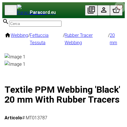
Paracord
.eu
Webbing
/
Fettuccia
/
Rubber Tracer
/
20
Tessuta
Webbing
mm
Textile PPM Webbing 'Black'
20 mm With Rubber Tracers
Articolo
# MT013787