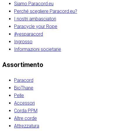
Siamo Paracord.eu
Perché scegliere Paracord.eu?
I nostri ambasciatori
Paracycle your Rope
#yesparacord
Ingrosso
Informazioni societarie​​​​‌ ‍ ​‍​‍‌‍ ‌ ​‍‌‍‍‌‌‍‌ ‌‍‍‌‌‍ ‍​‍​‍​ ‍‍​‍​‍‌ ​ ‌‍​‌‌‍ ‍‌‍‍‌‌ ‌​‌ ‍‌​‍ ‍‌‍‍‌‌‍ ​‍​‍​‍ ​​‍​‍‌‍‍​‌ ​‍‌‍‌‌‌‍‌‍​‍​‍​ ‍‍​‍​‍‌‍‍​‌ ‌​‌ ‌​‌ ​​‌ ​ ​ ‍‍​‍ ​‍ ‌ ​​‌‍​‌‌ ​‍‌‍​‌‌‍​ ‌‍ ‌ ​‍‌‍‌​​‍ ‍‌ ​ ‌‍​‌‌‍ ‍‌‍‍‌‌ ‌​‌ ‍‌​‍ ‍‌ ​ ‌ ‌​‌ ‌‌‌‍‌​‌‍‍‌‌‍ ​‍ ‌‍‍‌‌‍ ‍‌ ‌​‌‍‌‌‌‍ ‍‌ ‌​​‍ ‌‍‌‌‌‍‌​‌‍‍‌‌ ‌​​‍ ‌‍ ‌‌‍ ‌‍‌​‌‍‌‌​ ‌‌ ​​‌ ​‍‌‍‌‌‌ ​ ‌‍‌‌‌‍ ‍‌ ‌​‌‍​‌‌ ‌​‌‍‍‌‌‍ ‌‍ ‍​ ‍ ‌‍‍‌‌‍‌​​ ‌‌‍‌‍‌‍ ‌‍ ‌ ‌​‌‍‌‌‌ ​‍​‍ ‌‌‍​‍‌ ​‍‌‍​‌‌‍ ‍‌‍‌​​‍ ‌‌‍‍‌‌‍ ‌‌ ​​‌ ​‍‌‍‍‌‌‍ ‍‌ ‌​​ ‍ ‌ ‌​‌ ‍‌‌ ​​‌‍‌‌​ ‌‌ ‌​‌ ​‍‌‍​‌‌‍ ‍‌ ​ ‌‍ ​‌‍​‌‌ ‌​‌‍‌‌‌‍‌​​‍ ‌‌‍ ‌‌‍‌‌‌ ​ ‌ ​ ‌‍​‌‌‍‌ ‌‍‌‌​ ‍ ‌ ​​‌‍​‌‌ ‌​‌‍‍​​ ‌‌ ‌‍‌‍​‌‌‍ ​‌ ‌‌‌‍‌‌​‍ ‍‌‍‍‌‌ ‌​‌‌ ‌​‍‌‌‌‌​​ ‌‍​‍‌‍​‌‌ ​ ‌‍‌‌‌‌‌‌‌ ​‍‌‍ ​​ ‌‌‍‍​‌ ‌​‌ ‌​‌ ​​‌ ​ ​‍‌‌​ ​ ‌​​‌​‍‌‌​ ​‍‌​‌‍​‍‌‌​ ​‍‌​‌‍‌ ​​‌‍​‌‌ ​‍‌‍​‌‌‍​ ‌‍ ‌ ​‍‌‍‌​​‍ ‍‌ ​ ‌‍​‌‌‍ ‍‌‍‍‌‌ ‌​‌ ‍‌​‍ ‍‌ ​ ‌ ‌​‌ ‌‌‌‍‌​‌‍‍‌‌‍ ​‍‌‍‌‍‍‌‌‍‌​​ ‌‌‍‌‍‌‍ ‌‍ ‌ ‌​‌‍‌‌‌ ​‍​‍ ‌‌‍​‍‌ ​‍‌‍​‌‌‍ ‍‌‍‌​​‍ ‌‌‍‍‌‌‍ ‌‌ ​​‌ ​‍‌‍‍‌‌‍ ‍‌ ‌​​‍‌‍‌ ‌​‌ ‍‌‌ ​​‌‍‌‌​ ‌‌ ‌​‌ ​‍‌‍​‌‌‍ ‍‌ ​ ‌‍ ​‌‍​‌‌ ‌​‌‍‌‌‌‍‌​​‍ ‌‌‍ ‌‌‍‌‌‌ ​ ‌ ​ ‌‍​‌‌‍‌ ‌‍‌‌​‍‌‍‌ ​​‌‍​‌‌ ‌​‌‍‍​​ ‌‌ ‌‍‌‍​‌‌‍ ​‌ ‌‌‌‍‌‌​‍ ‍‌‍‍‌‌ ‌​‌‌ ‌​‍‌‌‌‌​​‍‌‍‌ ​​‌‍‌‌‌ ​‍‌ ​ ‌ ​​‌‍‌‌‌‍​ ‌ ‌​‌‍‍‌‌ ‌‍‌‍‌‌​ ‌‌ ​​‌ ‌‌‌‍​‍‌‍ ​‌‍‍‌‌ ​ ‌‍‍​‌‍‌‌‌‍‌​​‍​‍‌ ‌​​​​‌ ‍ ​‍​‍‌‍ ‌ ​‍‌‍‍‌‌‍‌ ‌‍‍‌‌‍ ‍​‍​‍​ ‍‍​‍​‍‌ ​ ‌‍​‌‌‍ ‍‌‍‍‌‌ ‌​‌ ‍‌​‍ ‍‌‍‍‌‌‍ ​‍​‍​‍ ​​‍​‍‌‍‍​‌ ​‍‌‍‌‌‌‍‌‍​‍​‍​ ‍‍​‍​‍‌‍‍​‌ ‌​‌ ‌​‌ ​​‌ ​ ​ ‍‍​‍ ​‍ ‌ ​​‌‍​‌‌ ​‍‌‍​‌‌‍​ ‌‍ ‌ ​‍‌‍‌​​‍ ‍‌ ​ ‌‍​‌‌‍ ‍‌‍‍‌‌ ‌​‌ ‍‌​‍ ‍‌ ​ ‌ ‌​‌ ‌‌‌‍‌​‌‍‍‌‌‍ ​‍ ‌‍‍‌‌‍ ‍‌ ‌​‌‍‌‌‌‍ ‍‌ ‌​​‍ ‌‍‌‌‌‍‌​‌‍‍‌‌ ‌​​‍ ‌‍ ‌‌‍ ‌‍‌​‌‍‌‌​ ‌‌ ​​‌ ​‍‌‍‌‌‌ ​ ‌‍‌‌‌‍ ‍‌ ‌​‌‍​‌‌ ‌​‌‍‍‌‌‍ ‌‍ ‍​ ‍ ‌‍‍‌‌‍‌​​ ‌‌‍‌‍‌‍ ‌‍ ‌ ‌​‌‍‌‌‌ ​‍​‍ ‌‌‍​‍‌ ​‍‌‍​‌‌‍ ‍‌‍‌​​‍ ‌‌‍‍‌‌‍ ‌‌ ​​‌ ​‍‌‍‍‌‌‍ ‍‌ ‌​​ ‍ ‌ ‌​‌ ‍‌‌ ​​‌‍‌‌​ ‌‌ ‌​‌ ​‍‌‍​‌‌‍ ‍‌ ​ ‌‍ ​‌‍​‌‌ ‌​‌‍‌‌‌‍‌​​‍ ‌‌‍ ‌‌‍‌‌‌ ​ ‌ ​ ‌‍​‌‌‍‌ ‌‍‌‌​ ‍ ‌ ​​‌‍​‌‌ ‌​‌‍‍​​ ‌‌ ‌‍‌‍​‌‌‍ ​‌ ‌‌‌‍‌‌​‍ ‍‌‍‍‌‌ ‌​‌‌ ‌​‍‌‌‌‌​​ ‌‍​‍‌‍​‌‌ ​ ‌‍‌‌‌‌‌‌‌ ​‍‌‍ ​​ ‌‌‍‍​‌ ‌​‌ ‌​‌ ​​‌ ​ ​‍‌‌​ ​ ‌​​‌​‍‌‌​ ​‍‌​‌‍​‍‌‌​ ​‍‌​‌‍‌ ​​‌‍​‌‌ ​‍‌‍​‌‌‍​ ‌‍ ‌ ​‍‌‍‌​​‍ ‍‌ ​ ‌‍​‌‌‍ ‍‌‍‍‌‌ ‌​‌ ‍‌​‍ ‍‌ ​ ‌ ‌​‌ ‌‌‌‍‌​‌‍‍‌‌‍ ​‍‌‍‌‍‍‌‌‍‌​​ ‌‌‍‌‍‌‍ ‌‍ ‌ ‌​‌‍‌‌‌ ​‍​‍ ‌‌‍​‍‌ ​‍‌‍​‌‌‍ ‍‌‍‌​​‍ ‌‌‍‍‌‌‍ ‌‌ ​​‌ ​‍‌‍‍‌‌‍ ‍‌ ‌​​‍‌‍‌ ‌​‌ ‍‌‌ ​​‌‍‌‌​ ‌‌ ‌​‌ ​‍‌‍​‌‌‍ ‍‌ ​ ‌‍ ​‌‍​‌‌ ‌​‌‍‌‌‌‍‌​​‍ ‌‌‍ ‌‌‍‌‌‌ ​ ‌ ​ ‌‍​‌‌‍‌ ‌‍‌‌​‍‌‍‌ ​​‌‍​‌‌ ‌​‌‍‍​​ ‌‌ ‌‍‌‍​‌‌‍ ​‌ ‌‌‌‍‌‌​‍ ‍‌‍‍‌‌ ‌​‌‌ ‌​‍‌‌‌‌​​‍‌‍‌ ​​‌‍‌‌‌ ​‍‌ ​ ‌ ​​‌‍‌‌‌‍​ ‌ ‌​‌‍‍‌‌ ‌‍‌‍‌‌​ ‌‌ ​​‌ ‌‌‌‍​‍‌‍ ​‌‍‍‌‌ ​ ‌‍‍​‌‍‌‌‌‍‌​​‍​‍‌ ‌
Assortimento
Paracord
BioThane
Pelle
Accessori
Corda PPM
Altre corde
Attrezzatura