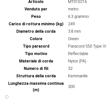
Articolo
MT010216
Venduto per
metro
Peso
6.3 grammo
Carico di rottura minimo (kg)
249
Diametro della corda
3.8 mm
Colore
Green
Tipo paracord
Paracord 550 Type III
Tipo motivo
Reflectable
Materiale di corda
Nylon (PA)
Numero di fili
32
Struttura della corda
Kernmantle
Lunghezza massima continua
300
(m)