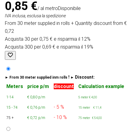
0,85 €
/ al metro
Disponibile
IVA inclusa, esclusa la spedizione
From 30 meter supplied in rolls + Quantity discount from €
0,72
Acquista 30 per 0,75 € e risparmia il 12%
Acquista 300 per 0,69 € e risparmia il 19%
!
Discount:
► From 30 meter supplied inm rolls
►
Meters
price p/m
discount
Calculation example
1-14
€ 0,80 p/m
5 meter
€
4,00
- 5 %
15 - 74
€ 0,76 p/m
15 meter € 11,4
- 10 %
75 +
€ 0,72 p/m
75 meter € 54,00