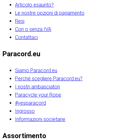
Articolo esaurito?
Le nostre opzioni di pagamento
Resi
Con o senza IVA
Contattaci
Paracord.eu
Siamo Paracord.eu
Perché scegliere Paracord.eu?
I nostri ambasciatori
Paracycle your Rope
#yesparacord
Ingrosso
Informazioni societarie​​​​‌ ‍ ​‍​‍‌‍ ‌ ​‍‌‍‍‌‌‍‌ ‌‍‍‌‌‍ ‍​‍​‍​ ‍‍​‍​‍‌ ​ ‌‍​‌‌‍ ‍‌‍‍‌‌ ‌​‌ ‍‌​‍ ‍‌‍‍‌‌‍ ​‍​‍​‍ ​​‍​‍‌‍‍​‌ ​‍‌‍‌‌‌‍‌‍​‍​‍​ ‍‍​‍​‍‌‍‍​‌ ‌​‌ ‌​‌ ​​‌ ​ ​ ‍‍​‍ ​‍ ‌ ​​‌‍​‌‌ ​‍‌‍​‌‌‍​ ‌‍ ‌ ​‍‌‍‌​​‍ ‍‌ ​ ‌‍​‌‌‍ ‍‌‍‍‌‌ ‌​‌ ‍‌​‍ ‍‌ ​ ‌ ‌​‌ ‌‌‌‍‌​‌‍‍‌‌‍ ​‍ ‌‍‍‌‌‍ ‍‌ ‌​‌‍‌‌‌‍ ‍‌ ‌​​‍ ‌‍‌‌‌‍‌​‌‍‍‌‌ ‌​​‍ ‌‍ ‌‌‍ ‌‍‌​‌‍‌‌​ ‌‌ ​​‌ ​‍‌‍‌‌‌ ​ ‌‍‌‌‌‍ ‍‌ ‌​‌‍​‌‌ ‌​‌‍‍‌‌‍ ‌‍ ‍​ ‍ ‌‍‍‌‌‍‌​​ ‌‌‍‌‍‌‍ ‌‍ ‌ ‌​‌‍‌‌‌ ​‍​‍ ‌‌‍​‍‌ ​‍‌‍​‌‌‍ ‍‌‍‌​​‍ ‌‌‍‍‌‌‍ ‌‌ ​​‌ ​‍‌‍‍‌‌‍ ‍‌ ‌​​ ‍ ‌ ‌​‌ ‍‌‌ ​​‌‍‌‌​ ‌‌ ‌​‌ ​‍‌‍​‌‌‍ ‍‌ ​ ‌‍ ​‌‍​‌‌ ‌​‌‍‌‌‌‍‌​​‍ ‌‌‍ ‌‌‍‌‌‌ ​ ‌ ​ ‌‍​‌‌‍‌ ‌‍‌‌​ ‍ ‌ ​​‌‍​‌‌ ‌​‌‍‍​​ ‌‌ ‌‍‌‍​‌‌‍ ​‌ ‌‌‌‍‌‌​‍ ‍‌‍‍‌‌ ‌​‌‌ ‌​‍‌‌‌‌​​ ‌‍​‍‌‍​‌‌ ​ ‌‍‌‌‌‌‌‌‌ ​‍‌‍ ​​ ‌‌‍‍​‌ ‌​‌ ‌​‌ ​​‌ ​ ​‍‌‌​ ​ ‌​​‌​‍‌‌​ ​‍‌​‌‍​‍‌‌​ ​‍‌​‌‍‌ ​​‌‍​‌‌ ​‍‌‍​‌‌‍​ ‌‍ ‌ ​‍‌‍‌​​‍ ‍‌ ​ ‌‍​‌‌‍ ‍‌‍‍‌‌ ‌​‌ ‍‌​‍ ‍‌ ​ ‌ ‌​‌ ‌‌‌‍‌​‌‍‍‌‌‍ ​‍‌‍‌‍‍‌‌‍‌​​ ‌‌‍‌‍‌‍ ‌‍ ‌ ‌​‌‍‌‌‌ ​‍​‍ ‌‌‍​‍‌ ​‍‌‍​‌‌‍ ‍‌‍‌​​‍ ‌‌‍‍‌‌‍ ‌‌ ​​‌ ​‍‌‍‍‌‌‍ ‍‌ ‌​​‍‌‍‌ ‌​‌ ‍‌‌ ​​‌‍‌‌​ ‌‌ ‌​‌ ​‍‌‍​‌‌‍ ‍‌ ​ ‌‍ ​‌‍​‌‌ ‌​‌‍‌‌‌‍‌​​‍ ‌‌‍ ‌‌‍‌‌‌ ​ ‌ ​ ‌‍​‌‌‍‌ ‌‍‌‌​‍‌‍‌ ​​‌‍​‌‌ ‌​‌‍‍​​ ‌‌ ‌‍‌‍​‌‌‍ ​‌ ‌‌‌‍‌‌​‍ ‍‌‍‍‌‌ ‌​‌‌ ‌​‍‌‌‌‌​​‍‌‍‌ ​​‌‍‌‌‌ ​‍‌ ​ ‌ ​​‌‍‌‌‌‍​ ‌ ‌​‌‍‍‌‌ ‌‍‌‍‌‌​ ‌‌ ​​‌ ‌‌‌‍​‍‌‍ ​‌‍‍‌‌ ​ ‌‍‍​‌‍‌‌‌‍‌​​‍​‍‌ ‌​​​​‌ ‍ ​‍​‍‌‍ ‌ ​‍‌‍‍‌‌‍‌ ‌‍‍‌‌‍ ‍​‍​‍​ ‍‍​‍​‍‌ ​ ‌‍​‌‌‍ ‍‌‍‍‌‌ ‌​‌ ‍‌​‍ ‍‌‍‍‌‌‍ ​‍​‍​‍ ​​‍​‍‌‍‍​‌ ​‍‌‍‌‌‌‍‌‍​‍​‍​ ‍‍​‍​‍‌‍‍​‌ ‌​‌ ‌​‌ ​​‌ ​ ​ ‍‍​‍ ​‍ ‌ ​​‌‍​‌‌ ​‍‌‍​‌‌‍​ ‌‍ ‌ ​‍‌‍‌​​‍ ‍‌ ​ ‌‍​‌‌‍ ‍‌‍‍‌‌ ‌​‌ ‍‌​‍ ‍‌ ​ ‌ ‌​‌ ‌‌‌‍‌​‌‍‍‌‌‍ ​‍ ‌‍‍‌‌‍ ‍‌ ‌​‌‍‌‌‌‍ ‍‌ ‌​​‍ ‌‍‌‌‌‍‌​‌‍‍‌‌ ‌​​‍ ‌‍ ‌‌‍ ‌‍‌​‌‍‌‌​ ‌‌ ​​‌ ​‍‌‍‌‌‌ ​ ‌‍‌‌‌‍ ‍‌ ‌​‌‍​‌‌ ‌​‌‍‍‌‌‍ ‌‍ ‍​ ‍ ‌‍‍‌‌‍‌​​ ‌‌‍‌‍‌‍ ‌‍ ‌ ‌​‌‍‌‌‌ ​‍​‍ ‌‌‍​‍‌ ​‍‌‍​‌‌‍ ‍‌‍‌​​‍ ‌‌‍‍‌‌‍ ‌‌ ​​‌ ​‍‌‍‍‌‌‍ ‍‌ ‌​​ ‍ ‌ ‌​‌ ‍‌‌ ​​‌‍‌‌​ ‌‌ ‌​‌ ​‍‌‍​‌‌‍ ‍‌ ​ ‌‍ ​‌‍​‌‌ ‌​‌‍‌‌‌‍‌​​‍ ‌‌‍ ‌‌‍‌‌‌ ​ ‌ ​ ‌‍​‌‌‍‌ ‌‍‌‌​ ‍ ‌ ​​‌‍​‌‌ ‌​‌‍‍​​ ‌‌ ‌‍‌‍​‌‌‍ ​‌ ‌‌‌‍‌‌​‍ ‍‌‍‍‌‌ ‌​‌‌ ‌​‍‌‌‌‌​​ ‌‍​‍‌‍​‌‌ ​ ‌‍‌‌‌‌‌‌‌ ​‍‌‍ ​​ ‌‌‍‍​‌ ‌​‌ ‌​‌ ​​‌ ​ ​‍‌‌​ ​ ‌​​‌​‍‌‌​ ​‍‌​‌‍​‍‌‌​ ​‍‌​‌‍‌ ​​‌‍​‌‌ ​‍‌‍​‌‌‍​ ‌‍ ‌ ​‍‌‍‌​​‍ ‍‌ ​ ‌‍​‌‌‍ ‍‌‍‍‌‌ ‌​‌ ‍‌​‍ ‍‌ ​ ‌ ‌​‌ ‌‌‌‍‌​‌‍‍‌‌‍ ​‍‌‍‌‍‍‌‌‍‌​​ ‌‌‍‌‍‌‍ ‌‍ ‌ ‌​‌‍‌‌‌ ​‍​‍ ‌‌‍​‍‌ ​‍‌‍​‌‌‍ ‍‌‍‌​​‍ ‌‌‍‍‌‌‍ ‌‌ ​​‌ ​‍‌‍‍‌‌‍ ‍‌ ‌​​‍‌‍‌ ‌​‌ ‍‌‌ ​​‌‍‌‌​ ‌‌ ‌​‌ ​‍‌‍​‌‌‍ ‍‌ ​ ‌‍ ​‌‍​‌‌ ‌​‌‍‌‌‌‍‌​​‍ ‌‌‍ ‌‌‍‌‌‌ ​ ‌ ​ ‌‍​‌‌‍‌ ‌‍‌‌​‍‌‍‌ ​​‌‍​‌‌ ‌​‌‍‍​​ ‌‌ ‌‍‌‍​‌‌‍ ​‌ ‌‌‌‍‌‌​‍ ‍‌‍‍‌‌ ‌​‌‌ ‌​‍‌‌‌‌​​‍‌‍‌ ​​‌‍‌‌‌ ​‍‌ ​ ‌ ​​‌‍‌‌‌‍​ ‌ ‌​‌‍‍‌‌ ‌‍‌‍‌‌​ ‌‌ ​​‌ ‌‌‌‍​‍‌‍ ​‌‍‍‌‌ ​ ‌‍‍​‌‍‌‌‌‍‌​​‍​‍‌ ‌
Assortimento