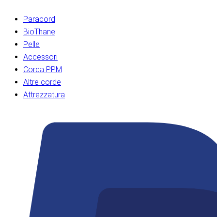
Paracord
BioThane
Pelle
Accessori
Corda PPM
Altre corde
Attrezzatura