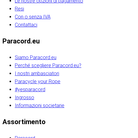
Le nostre opzioni di pagamento
Resi
Con o senza IVA
Contattaci
Paracord.eu
Siamo Paracord.eu
Perché scegliere Paracord.eu?
I nostri ambasciatori
Paracycle your Rope
#yesparacord
Ingrosso
Informazioni societarie​​​​‌ ‍ ​‍​‍‌‍ ‌ ​‍‌‍‍‌‌‍‌ ‌‍‍‌‌‍ ‍​‍​‍​ ‍‍​‍​‍‌ ​ ‌‍​‌‌‍ ‍‌‍‍‌‌ ‌​‌ ‍‌​‍ ‍‌‍‍‌‌‍ ​‍​‍​‍ ​​‍​‍‌‍‍​‌ ​‍‌‍‌‌‌‍‌‍​‍​‍​ ‍‍​‍​‍‌‍‍​‌ ‌​‌ ‌​‌ ​​‌ ​ ​ ‍‍​‍ ​‍ ‌ ​​‌‍​‌‌ ​‍‌‍​‌‌‍​ ‌‍ ‌ ​‍‌‍‌​​‍ ‍‌ ​ ‌‍​‌‌‍ ‍‌‍‍‌‌ ‌​‌ ‍‌​‍ ‍‌ ​ ‌ ‌​‌ ‌‌‌‍‌​‌‍‍‌‌‍ ​‍ ‌‍‍‌‌‍ ‍‌ ‌​‌‍‌‌‌‍ ‍‌ ‌​​‍ ‌‍‌‌‌‍‌​‌‍‍‌‌ ‌​​‍ ‌‍ ‌‌‍ ‌‍‌​‌‍‌‌​ ‌‌ ​​‌ ​‍‌‍‌‌‌ ​ ‌‍‌‌‌‍ ‍‌ ‌​‌‍​‌‌ ‌​‌‍‍‌‌‍ ‌‍ ‍​ ‍ ‌‍‍‌‌‍‌​​ ‌‌‍‌‍‌‍ ‌‍ ‌ ‌​‌‍‌‌‌ ​‍​‍ ‌‌‍​‍‌ ​‍‌‍​‌‌‍ ‍‌‍‌​​‍ ‌‌‍‍‌‌‍ ‌‌ ​​‌ ​‍‌‍‍‌‌‍ ‍‌ ‌​​ ‍ ‌ ‌​‌ ‍‌‌ ​​‌‍‌‌​ ‌‌ ‌​‌ ​‍‌‍​‌‌‍ ‍‌ ​ ‌‍ ​‌‍​‌‌ ‌​‌‍‌‌‌‍‌​​‍ ‌‌‍ ‌‌‍‌‌‌ ​ ‌ ​ ‌‍​‌‌‍‌ ‌‍‌‌​ ‍ ‌ ​​‌‍​‌‌ ‌​‌‍‍​​ ‌‌ ‌‍‌‍​‌‌‍ ​‌ ‌‌‌‍‌‌​‍ ‍‌‍‍‌‌ ‌​‌‌ ‌​‍‌‌‌‌​​ ‌‍​‍‌‍​‌‌ ​ ‌‍‌‌‌‌‌‌‌ ​‍‌‍ ​​ ‌‌‍‍​‌ ‌​‌ ‌​‌ ​​‌ ​ ​‍‌‌​ ​ ‌​​‌​‍‌‌​ ​‍‌​‌‍​‍‌‌​ ​‍‌​‌‍‌ ​​‌‍​‌‌ ​‍‌‍​‌‌‍​ ‌‍ ‌ ​‍‌‍‌​​‍ ‍‌ ​ ‌‍​‌‌‍ ‍‌‍‍‌‌ ‌​‌ ‍‌​‍ ‍‌ ​ ‌ ‌​‌ ‌‌‌‍‌​‌‍‍‌‌‍ ​‍‌‍‌‍‍‌‌‍‌​​ ‌‌‍‌‍‌‍ ‌‍ ‌ ‌​‌‍‌‌‌ ​‍​‍ ‌‌‍​‍‌ ​‍‌‍​‌‌‍ ‍‌‍‌​​‍ ‌‌‍‍‌‌‍ ‌‌ ​​‌ ​‍‌‍‍‌‌‍ ‍‌ ‌​​‍‌‍‌ ‌​‌ ‍‌‌ ​​‌‍‌‌​ ‌‌ ‌​‌ ​‍‌‍​‌‌‍ ‍‌ ​ ‌‍ ​‌‍​‌‌ ‌​‌‍‌‌‌‍‌​​‍ ‌‌‍ ‌‌‍‌‌‌ ​ ‌ ​ ‌‍​‌‌‍‌ ‌‍‌‌​‍‌‍‌ ​​‌‍​‌‌ ‌​‌‍‍​​ ‌‌ ‌‍‌‍​‌‌‍ ​‌ ‌‌‌‍‌‌​‍ ‍‌‍‍‌‌ ‌​‌‌ ‌​‍‌‌‌‌​​‍‌‍‌ ​​‌‍‌‌‌ ​‍‌ ​ ‌ ​​‌‍‌‌‌‍​ ‌ ‌​‌‍‍‌‌ ‌‍‌‍‌‌​ ‌‌ ​​‌ ‌‌‌‍​‍‌‍ ​‌‍‍‌‌ ​ ‌‍‍​‌‍‌‌‌‍‌​​‍​‍‌ ‌​​​​‌ ‍ ​‍​‍‌‍ ‌ ​‍‌‍‍‌‌‍‌ ‌‍‍‌‌‍ ‍​‍​‍​ ‍‍​‍​‍‌ ​ ‌‍​‌‌‍ ‍‌‍‍‌‌ ‌​‌ ‍‌​‍ ‍‌‍‍‌‌‍ ​‍​‍​‍ ​​‍​‍‌‍‍​‌ ​‍‌‍‌‌‌‍‌‍​‍​‍​ ‍‍​‍​‍‌‍‍​‌ ‌​‌ ‌​‌ ​​‌ ​ ​ ‍‍​‍ ​‍ ‌ ​​‌‍​‌‌ ​‍‌‍​‌‌‍​ ‌‍ ‌ ​‍‌‍‌​​‍ ‍‌ ​ ‌‍​‌‌‍ ‍‌‍‍‌‌ ‌​‌ ‍‌​‍ ‍‌ ​ ‌ ‌​‌ ‌‌‌‍‌​‌‍‍‌‌‍ ​‍ ‌‍‍‌‌‍ ‍‌ ‌​‌‍‌‌‌‍ ‍‌ ‌​​‍ ‌‍‌‌‌‍‌​‌‍‍‌‌ ‌​​‍ ‌‍ ‌‌‍ ‌‍‌​‌‍‌‌​ ‌‌ ​​‌ ​‍‌‍‌‌‌ ​ ‌‍‌‌‌‍ ‍‌ ‌​‌‍​‌‌ ‌​‌‍‍‌‌‍ ‌‍ ‍​ ‍ ‌‍‍‌‌‍‌​​ ‌‌‍‌‍‌‍ ‌‍ ‌ ‌​‌‍‌‌‌ ​‍​‍ ‌‌‍​‍‌ ​‍‌‍​‌‌‍ ‍‌‍‌​​‍ ‌‌‍‍‌‌‍ ‌‌ ​​‌ ​‍‌‍‍‌‌‍ ‍‌ ‌​​ ‍ ‌ ‌​‌ ‍‌‌ ​​‌‍‌‌​ ‌‌ ‌​‌ ​‍‌‍​‌‌‍ ‍‌ ​ ‌‍ ​‌‍​‌‌ ‌​‌‍‌‌‌‍‌​​‍ ‌‌‍ ‌‌‍‌‌‌ ​ ‌ ​ ‌‍​‌‌‍‌ ‌‍‌‌​ ‍ ‌ ​​‌‍​‌‌ ‌​‌‍‍​​ ‌‌ ‌‍‌‍​‌‌‍ ​‌ ‌‌‌‍‌‌​‍ ‍‌‍‍‌‌ ‌​‌‌ ‌​‍‌‌‌‌​​ ‌‍​‍‌‍​‌‌ ​ ‌‍‌‌‌‌‌‌‌ ​‍‌‍ ​​ ‌‌‍‍​‌ ‌​‌ ‌​‌ ​​‌ ​ ​‍‌‌​ ​ ‌​​‌​‍‌‌​ ​‍‌​‌‍​‍‌‌​ ​‍‌​‌‍‌ ​​‌‍​‌‌ ​‍‌‍​‌‌‍​ ‌‍ ‌ ​‍‌‍‌​​‍ ‍‌ ​ ‌‍​‌‌‍ ‍‌‍‍‌‌ ‌​‌ ‍‌​‍ ‍‌ ​ ‌ ‌​‌ ‌‌‌‍‌​‌‍‍‌‌‍ ​‍‌‍‌‍‍‌‌‍‌​​ ‌‌‍‌‍‌‍ ‌‍ ‌ ‌​‌‍‌‌‌ ​‍​‍ ‌‌‍​‍‌ ​‍‌‍​‌‌‍ ‍‌‍‌​​‍ ‌‌‍‍‌‌‍ ‌‌ ​​‌ ​‍‌‍‍‌‌‍ ‍‌ ‌​​‍‌‍‌ ‌​‌ ‍‌‌ ​​‌‍‌‌​ ‌‌ ‌​‌ ​‍‌‍​‌‌‍ ‍‌ ​ ‌‍ ​‌‍​‌‌ ‌​‌‍‌‌‌‍‌​​‍ ‌‌‍ ‌‌‍‌‌‌ ​ ‌ ​ ‌‍​‌‌‍‌ ‌‍‌‌​‍‌‍‌ ​​‌‍​‌‌ ‌​‌‍‍​​ ‌‌ ‌‍‌‍​‌‌‍ ​‌ ‌‌‌‍‌‌​‍ ‍‌‍‍‌‌ ‌​‌‌ ‌​‍‌‌‌‌​​‍‌‍‌ ​​‌‍‌‌‌ ​‍‌ ​ ‌ ​​‌‍‌‌‌‍​ ‌ ‌​‌‍‍‌‌ ‌‍‌‍‌‌​ ‌‌ ​​‌ ‌‌‌‍​‍‌‍ ​‌‍‍‌‌ ​ ‌‍‍​‌‍‌‌‌‍‌​​‍​‍‌ ‌
Assortimento