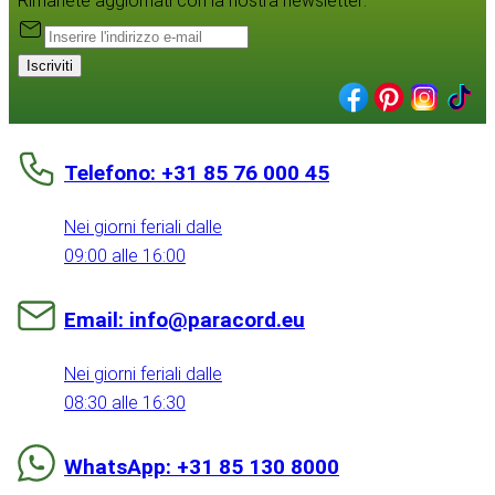
Rimanete aggiornati con la nostra newsletter:
Iscriviti
Telefono: +31 85 76 000 45
Nei giorni feriali dalle
09:00 alle 16:00
Email: info@paracord.eu
Nei giorni feriali dalle
08:30 alle 16:30
WhatsApp: +31 85 130 8000