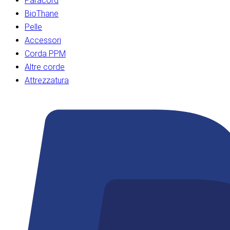
Paracord
BioThane
Pelle
Accessori
Corda PPM
Altre corde
Attrezzatura