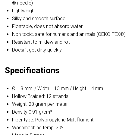
® needle)
Lightweight
Silky and smooth surface
Floatable, does not absorb water
Non-toxic, safe for humans and animals (OEKO-TEX®)
Resistant to mildew and rot
Doesn't get dirty quickly
Specifications
Ø = 8 mm. / Width = 13 mm / Height = 4 mm
Hollow Braided: 12 strands
Weight: 20 gram per meter
Density 0.91 g/cm³
Fiber type: Polypropylene Multifilament
Washmachine temp. 30º