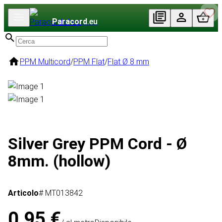
Paracord
.eu
PPM Multicord
/
PPM Flat
/
Flat Ø 8 mm
Silver Grey PPM Cord - Ø
8mm. (hollow)
Articolo
# MT013842
0,95 €