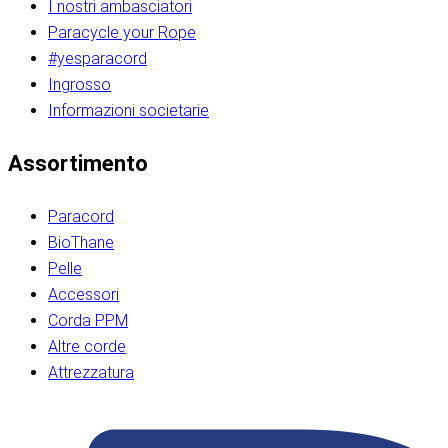
I nostri ambasciatori
Paracycle your Rope
#yesparacord
Ingrosso
Informazioni societarie​​​​‌ ‍ ​‍​‍‌‍ ‌ ​‍‌‍‍‌‌‍‌ ‌‍‍‌‌‍ ‍​‍​‍​ ‍‍​‍​‍‌ ​ ‌‍​‌‌‍ ‍‌‍‍‌‌ ‌​‌ ‍‌​‍ ‍‌‍‍‌‌‍ ​‍​‍​‍ ​​‍​‍‌‍‍​‌ ​‍‌‍‌‌‌‍‌‍​‍​‍​ ‍‍​‍​‍‌‍‍​‌ ‌​‌ ‌​‌ ​​‌ ​ ​ ‍‍​‍ ​‍ ‌ ​​‌‍​‌‌ ​‍‌‍​‌‌‍​ ‌‍ ‌ ​‍‌‍‌​​‍ ‍‌ ​ ‌‍​‌‌‍ ‍‌‍‍‌‌ ‌​‌ ‍‌​‍ ‍‌ ​ ‌ ‌​‌ ‌‌‌‍‌​‌‍‍‌‌‍ ​‍ ‌‍‍‌‌‍ ‍‌ ‌​‌‍‌‌‌‍ ‍‌ ‌​​‍ ‌‍‌‌‌‍‌​‌‍‍‌‌ ‌​​‍ ‌‍ ‌‌‍ ‌‍‌​‌‍‌‌​ ‌‌ ​​‌ ​‍‌‍‌‌‌ ​ ‌‍‌‌‌‍ ‍‌ ‌​‌‍​‌‌ ‌​‌‍‍‌‌‍ ‌‍ ‍​ ‍ ‌‍‍‌‌‍‌​​ ‌‌‍‌‍‌‍ ‌‍ ‌ ‌​‌‍‌‌‌ ​‍​‍ ‌‌‍​‍‌ ​‍‌‍​‌‌‍ ‍‌‍‌​​‍ ‌‌‍‍‌‌‍ ‌‌ ​​‌ ​‍‌‍‍‌‌‍ ‍‌ ‌​​ ‍ ‌ ‌​‌ ‍‌‌ ​​‌‍‌‌​ ‌‌ ‌​‌ ​‍‌‍​‌‌‍ ‍‌ ​ ‌‍ ​‌‍​‌‌ ‌​‌‍‌‌‌‍‌​​‍ ‌‌‍ ‌‌‍‌‌‌ ​ ‌ ​ ‌‍​‌‌‍‌ ‌‍‌‌​ ‍ ‌ ​​‌‍​‌‌ ‌​‌‍‍​​ ‌‌ ‌‍‌‍​‌‌‍ ​‌ ‌‌‌‍‌‌​‍ ‍‌‍‍‌‌ ‌​‌‌ ‌​‍‌‌‌‌​​ ‌‍​‍‌‍​‌‌ ​ ‌‍‌‌‌‌‌‌‌ ​‍‌‍ ​​ ‌‌‍‍​‌ ‌​‌ ‌​‌ ​​‌ ​ ​‍‌‌​ ​ ‌​​‌​‍‌‌​ ​‍‌​‌‍​‍‌‌​ ​‍‌​‌‍‌ ​​‌‍​‌‌ ​‍‌‍​‌‌‍​ ‌‍ ‌ ​‍‌‍‌​​‍ ‍‌ ​ ‌‍​‌‌‍ ‍‌‍‍‌‌ ‌​‌ ‍‌​‍ ‍‌ ​ ‌ ‌​‌ ‌‌‌‍‌​‌‍‍‌‌‍ ​‍‌‍‌‍‍‌‌‍‌​​ ‌‌‍‌‍‌‍ ‌‍ ‌ ‌​‌‍‌‌‌ ​‍​‍ ‌‌‍​‍‌ ​‍‌‍​‌‌‍ ‍‌‍‌​​‍ ‌‌‍‍‌‌‍ ‌‌ ​​‌ ​‍‌‍‍‌‌‍ ‍‌ ‌​​‍‌‍‌ ‌​‌ ‍‌‌ ​​‌‍‌‌​ ‌‌ ‌​‌ ​‍‌‍​‌‌‍ ‍‌ ​ ‌‍ ​‌‍​‌‌ ‌​‌‍‌‌‌‍‌​​‍ ‌‌‍ ‌‌‍‌‌‌ ​ ‌ ​ ‌‍​‌‌‍‌ ‌‍‌‌​‍‌‍‌ ​​‌‍​‌‌ ‌​‌‍‍​​ ‌‌ ‌‍‌‍​‌‌‍ ​‌ ‌‌‌‍‌‌​‍ ‍‌‍‍‌‌ ‌​‌‌ ‌​‍‌‌‌‌​​‍‌‍‌ ​​‌‍‌‌‌ ​‍‌ ​ ‌ ​​‌‍‌‌‌‍​ ‌ ‌​‌‍‍‌‌ ‌‍‌‍‌‌​ ‌‌ ​​‌ ‌‌‌‍​‍‌‍ ​‌‍‍‌‌ ​ ‌‍‍​‌‍‌‌‌‍‌​​‍​‍‌ ‌​​​​‌ ‍ ​‍​‍‌‍ ‌ ​‍‌‍‍‌‌‍‌ ‌‍‍‌‌‍ ‍​‍​‍​ ‍‍​‍​‍‌ ​ ‌‍​‌‌‍ ‍‌‍‍‌‌ ‌​‌ ‍‌​‍ ‍‌‍‍‌‌‍ ​‍​‍​‍ ​​‍​‍‌‍‍​‌ ​‍‌‍‌‌‌‍‌‍​‍​‍​ ‍‍​‍​‍‌‍‍​‌ ‌​‌ ‌​‌ ​​‌ ​ ​ ‍‍​‍ ​‍ ‌ ​​‌‍​‌‌ ​‍‌‍​‌‌‍​ ‌‍ ‌ ​‍‌‍‌​​‍ ‍‌ ​ ‌‍​‌‌‍ ‍‌‍‍‌‌ ‌​‌ ‍‌​‍ ‍‌ ​ ‌ ‌​‌ ‌‌‌‍‌​‌‍‍‌‌‍ ​‍ ‌‍‍‌‌‍ ‍‌ ‌​‌‍‌‌‌‍ ‍‌ ‌​​‍ ‌‍‌‌‌‍‌​‌‍‍‌‌ ‌​​‍ ‌‍ ‌‌‍ ‌‍‌​‌‍‌‌​ ‌‌ ​​‌ ​‍‌‍‌‌‌ ​ ‌‍‌‌‌‍ ‍‌ ‌​‌‍​‌‌ ‌​‌‍‍‌‌‍ ‌‍ ‍​ ‍ ‌‍‍‌‌‍‌​​ ‌‌‍‌‍‌‍ ‌‍ ‌ ‌​‌‍‌‌‌ ​‍​‍ ‌‌‍​‍‌ ​‍‌‍​‌‌‍ ‍‌‍‌​​‍ ‌‌‍‍‌‌‍ ‌‌ ​​‌ ​‍‌‍‍‌‌‍ ‍‌ ‌​​ ‍ ‌ ‌​‌ ‍‌‌ ​​‌‍‌‌​ ‌‌ ‌​‌ ​‍‌‍​‌‌‍ ‍‌ ​ ‌‍ ​‌‍​‌‌ ‌​‌‍‌‌‌‍‌​​‍ ‌‌‍ ‌‌‍‌‌‌ ​ ‌ ​ ‌‍​‌‌‍‌ ‌‍‌‌​ ‍ ‌ ​​‌‍​‌‌ ‌​‌‍‍​​ ‌‌ ‌‍‌‍​‌‌‍ ​‌ ‌‌‌‍‌‌​‍ ‍‌‍‍‌‌ ‌​‌‌ ‌​‍‌‌‌‌​​ ‌‍​‍‌‍​‌‌ ​ ‌‍‌‌‌‌‌‌‌ ​‍‌‍ ​​ ‌‌‍‍​‌ ‌​‌ ‌​‌ ​​‌ ​ ​‍‌‌​ ​ ‌​​‌​‍‌‌​ ​‍‌​‌‍​‍‌‌​ ​‍‌​‌‍‌ ​​‌‍​‌‌ ​‍‌‍​‌‌‍​ ‌‍ ‌ ​‍‌‍‌​​‍ ‍‌ ​ ‌‍​‌‌‍ ‍‌‍‍‌‌ ‌​‌ ‍‌​‍ ‍‌ ​ ‌ ‌​‌ ‌‌‌‍‌​‌‍‍‌‌‍ ​‍‌‍‌‍‍‌‌‍‌​​ ‌‌‍‌‍‌‍ ‌‍ ‌ ‌​‌‍‌‌‌ ​‍​‍ ‌‌‍​‍‌ ​‍‌‍​‌‌‍ ‍‌‍‌​​‍ ‌‌‍‍‌‌‍ ‌‌ ​​‌ ​‍‌‍‍‌‌‍ ‍‌ ‌​​‍‌‍‌ ‌​‌ ‍‌‌ ​​‌‍‌‌​ ‌‌ ‌​‌ ​‍‌‍​‌‌‍ ‍‌ ​ ‌‍ ​‌‍​‌‌ ‌​‌‍‌‌‌‍‌​​‍ ‌‌‍ ‌‌‍‌‌‌ ​ ‌ ​ ‌‍​‌‌‍‌ ‌‍‌‌​‍‌‍‌ ​​‌‍​‌‌ ‌​‌‍‍​​ ‌‌ ‌‍‌‍​‌‌‍ ​‌ ‌‌‌‍‌‌​‍ ‍‌‍‍‌‌ ‌​‌‌ ‌​‍‌‌‌‌​​‍‌‍‌ ​​‌‍‌‌‌ ​‍‌ ​ ‌ ​​‌‍‌‌‌‍​ ‌ ‌​‌‍‍‌‌ ‌‍‌‍‌‌​ ‌‌ ​​‌ ‌‌‌‍​‍‌‍ ​‌‍‍‌‌ ​ ‌‍‍​‌‍‌‌‌‍‌​​‍​‍‌ ‌
Assortimento
Paracord
BioThane
Pelle
Accessori
Corda PPM
Altre corde
Attrezzatura