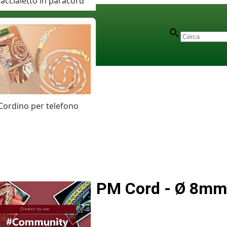
accialetto in paracord
Cordino per telefono
The 70's PPM Cord - Ø 8mm.
Articolo
# MT010981