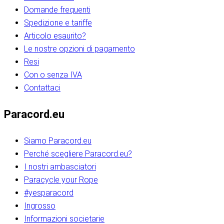
Domande frequenti
Spedizione e tariffe
Articolo esaurito?
Le nostre opzioni di pagamento
Resi
Con o senza IVA
Contattaci
Paracord.eu
Siamo Paracord.eu
Perché scegliere Paracord.eu?
I nostri ambasciatori
Paracycle your Rope
#yesparacord
Ingrosso
Informazioni societarie​​​​‌ ‍ ​‍​‍‌‍ ‌ ​‍‌‍‍‌‌‍‌ ‌‍‍‌‌‍ ‍​‍​‍​ ‍‍​‍​‍‌ ​ ‌‍​‌‌‍ ‍‌‍‍‌‌ ‌​‌ ‍‌​‍ ‍‌‍‍‌‌‍ ​‍​‍​‍ ​​‍​‍‌‍‍​‌ ​‍‌‍‌‌‌‍‌‍​‍​‍​ ‍‍​‍​‍‌‍‍​‌ ‌​‌ ‌​‌ ​​‌ ​ ​ ‍‍​‍ ​‍ ‌ ​​‌‍​‌‌ ​‍‌‍​‌‌‍​ ‌‍ ‌ ​‍‌‍‌​​‍ ‍‌ ​ ‌‍​‌‌‍ ‍‌‍‍‌‌ ‌​‌ ‍‌​‍ ‍‌ ​ ‌ ‌​‌ ‌‌‌‍‌​‌‍‍‌‌‍ ​‍ ‌‍‍‌‌‍ ‍‌ ‌​‌‍‌‌‌‍ ‍‌ ‌​​‍ ‌‍‌‌‌‍‌​‌‍‍‌‌ ‌​​‍ ‌‍ ‌‌‍ ‌‍‌​‌‍‌‌​ ‌‌ ​​‌ ​‍‌‍‌‌‌ ​ ‌‍‌‌‌‍ ‍‌ ‌​‌‍​‌‌ ‌​‌‍‍‌‌‍ ‌‍ ‍​ ‍ ‌‍‍‌‌‍‌​​ ‌‌‍‌‍‌‍ ‌‍ ‌ ‌​‌‍‌‌‌ ​‍​‍ ‌‌‍​‍‌ ​‍‌‍​‌‌‍ ‍‌‍‌​​‍ ‌‌‍‍‌‌‍ ‌‌ ​​‌ ​‍‌‍‍‌‌‍ ‍‌ ‌​​ ‍ ‌ ‌​‌ ‍‌‌ ​​‌‍‌‌​ ‌‌ ‌​‌ ​‍‌‍​‌‌‍ ‍‌ ​ ‌‍ ​‌‍​‌‌ ‌​‌‍‌‌‌‍‌​​‍ ‌‌‍ ‌‌‍‌‌‌ ​ ‌ ​ ‌‍​‌‌‍‌ ‌‍‌‌​ ‍ ‌ ​​‌‍​‌‌ ‌​‌‍‍​​ ‌‌ ‌‍‌‍​‌‌‍ ​‌ ‌‌‌‍‌‌​‍ ‍‌‍‍‌‌ ‌​‌‌ ‌​‍‌‌‌‌​​ ‌‍​‍‌‍​‌‌ ​ ‌‍‌‌‌‌‌‌‌ ​‍‌‍ ​​ ‌‌‍‍​‌ ‌​‌ ‌​‌ ​​‌ ​ ​‍‌‌​ ​ ‌​​‌​‍‌‌​ ​‍‌​‌‍​‍‌‌​ ​‍‌​‌‍‌ ​​‌‍​‌‌ ​‍‌‍​‌‌‍​ ‌‍ ‌ ​‍‌‍‌​​‍ ‍‌ ​ ‌‍​‌‌‍ ‍‌‍‍‌‌ ‌​‌ ‍‌​‍ ‍‌ ​ ‌ ‌​‌ ‌‌‌‍‌​‌‍‍‌‌‍ ​‍‌‍‌‍‍‌‌‍‌​​ ‌‌‍‌‍‌‍ ‌‍ ‌ ‌​‌‍‌‌‌ ​‍​‍ ‌‌‍​‍‌ ​‍‌‍​‌‌‍ ‍‌‍‌​​‍ ‌‌‍‍‌‌‍ ‌‌ ​​‌ ​‍‌‍‍‌‌‍ ‍‌ ‌​​‍‌‍‌ ‌​‌ ‍‌‌ ​​‌‍‌‌​ ‌‌ ‌​‌ ​‍‌‍​‌‌‍ ‍‌ ​ ‌‍ ​‌‍​‌‌ ‌​‌‍‌‌‌‍‌​​‍ ‌‌‍ ‌‌‍‌‌‌ ​ ‌ ​ ‌‍​‌‌‍‌ ‌‍‌‌​‍‌‍‌ ​​‌‍​‌‌ ‌​‌‍‍​​ ‌‌ ‌‍‌‍​‌‌‍ ​‌ ‌‌‌‍‌‌​‍ ‍‌‍‍‌‌ ‌​‌‌ ‌​‍‌‌‌‌​​‍‌‍‌ ​​‌‍‌‌‌ ​‍‌ ​ ‌ ​​‌‍‌‌‌‍​ ‌ ‌​‌‍‍‌‌ ‌‍‌‍‌‌​ ‌‌ ​​‌ ‌‌‌‍​‍‌‍ ​‌‍‍‌‌ ​ ‌‍‍​‌‍‌‌‌‍‌​​‍​‍‌ ‌​​​​‌ ‍ ​‍​‍‌‍ ‌ ​‍‌‍‍‌‌‍‌ ‌‍‍‌‌‍ ‍​‍​‍​ ‍‍​‍​‍‌ ​ ‌‍​‌‌‍ ‍‌‍‍‌‌ ‌​‌ ‍‌​‍ ‍‌‍‍‌‌‍ ​‍​‍​‍ ​​‍​‍‌‍‍​‌ ​‍‌‍‌‌‌‍‌‍​‍​‍​ ‍‍​‍​‍‌‍‍​‌ ‌​‌ ‌​‌ ​​‌ ​ ​ ‍‍​‍ ​‍ ‌ ​​‌‍​‌‌ ​‍‌‍​‌‌‍​ ‌‍ ‌ ​‍‌‍‌​​‍ ‍‌ ​ ‌‍​‌‌‍ ‍‌‍‍‌‌ ‌​‌ ‍‌​‍ ‍‌ ​ ‌ ‌​‌ ‌‌‌‍‌​‌‍‍‌‌‍ ​‍ ‌‍‍‌‌‍ ‍‌ ‌​‌‍‌‌‌‍ ‍‌ ‌​​‍ ‌‍‌‌‌‍‌​‌‍‍‌‌ ‌​​‍ ‌‍ ‌‌‍ ‌‍‌​‌‍‌‌​ ‌‌ ​​‌ ​‍‌‍‌‌‌ ​ ‌‍‌‌‌‍ ‍‌ ‌​‌‍​‌‌ ‌​‌‍‍‌‌‍ ‌‍ ‍​ ‍ ‌‍‍‌‌‍‌​​ ‌‌‍‌‍‌‍ ‌‍ ‌ ‌​‌‍‌‌‌ ​‍​‍ ‌‌‍​‍‌ ​‍‌‍​‌‌‍ ‍‌‍‌​​‍ ‌‌‍‍‌‌‍ ‌‌ ​​‌ ​‍‌‍‍‌‌‍ ‍‌ ‌​​ ‍ ‌ ‌​‌ ‍‌‌ ​​‌‍‌‌​ ‌‌ ‌​‌ ​‍‌‍​‌‌‍ ‍‌ ​ ‌‍ ​‌‍​‌‌ ‌​‌‍‌‌‌‍‌​​‍ ‌‌‍ ‌‌‍‌‌‌ ​ ‌ ​ ‌‍​‌‌‍‌ ‌‍‌‌​ ‍ ‌ ​​‌‍​‌‌ ‌​‌‍‍​​ ‌‌ ‌‍‌‍​‌‌‍ ​‌ ‌‌‌‍‌‌​‍ ‍‌‍‍‌‌ ‌​‌‌ ‌​‍‌‌‌‌​​ ‌‍​‍‌‍​‌‌ ​ ‌‍‌‌‌‌‌‌‌ ​‍‌‍ ​​ ‌‌‍‍​‌ ‌​‌ ‌​‌ ​​‌ ​ ​‍‌‌​ ​ ‌​​‌​‍‌‌​ ​‍‌​‌‍​‍‌‌​ ​‍‌​‌‍‌ ​​‌‍​‌‌ ​‍‌‍​‌‌‍​ ‌‍ ‌ ​‍‌‍‌​​‍ ‍‌ ​ ‌‍​‌‌‍ ‍‌‍‍‌‌ ‌​‌ ‍‌​‍ ‍‌ ​ ‌ ‌​‌ ‌‌‌‍‌​‌‍‍‌‌‍ ​‍‌‍‌‍‍‌‌‍‌​​ ‌‌‍‌‍‌‍ ‌‍ ‌ ‌​‌‍‌‌‌ ​‍​‍ ‌‌‍​‍‌ ​‍‌‍​‌‌‍ ‍‌‍‌​​‍ ‌‌‍‍‌‌‍ ‌‌ ​​‌ ​‍‌‍‍‌‌‍ ‍‌ ‌​​‍‌‍‌ ‌​‌ ‍‌‌ ​​‌‍‌‌​ ‌‌ ‌​‌ ​‍‌‍​‌‌‍ ‍‌ ​ ‌‍ ​‌‍​‌‌ ‌​‌‍‌‌‌‍‌​​‍ ‌‌‍ ‌‌‍‌‌‌ ​ ‌ ​ ‌‍​‌‌‍‌ ‌‍‌‌​‍‌‍‌ ​​‌‍​‌‌ ‌​‌‍‍​​ ‌‌ ‌‍‌‍​‌‌‍ ​‌ ‌‌‌‍‌‌​‍ ‍‌‍‍‌‌ ‌​‌‌ ‌​‍‌‌‌‌​​‍‌‍‌ ​​‌‍‌‌‌ ​‍‌ ​ ‌ ​​‌‍‌‌‌‍​ ‌ ‌​‌‍‍‌‌ ‌‍‌‍‌‌​ ‌‌ ​​‌ ‌‌‌‍​‍‌‍ ​‌‍‍‌‌ ​ ‌‍‍​‌‍‌‌‌‍‌​​‍​‍‌ ‌