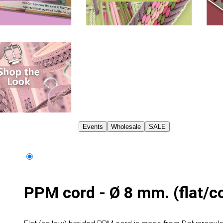
Events
Wholesale
SALE
PPM cord - Ø 8 mm. (flat/c