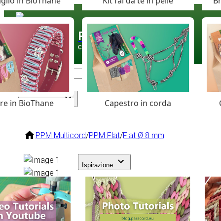
glio in BioThane
Kit fai da te in pelle
Br
Paracord
.eu
Coloured Cord Paradise
are in BioThane
Capestro in corda
Assortimento
PPM Multicord
/
PPM Flat
/
Flat Ø 8 mm
Ispirazione