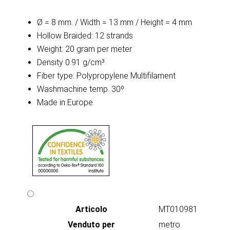
Ø = 8 mm. / Width = 13 mm / Height = 4 mm
Hollow Braided: 12 strands
Weight: 20 gram per meter
Density 0.91 g/cm³
Fiber type: Polypropylene Multifilament
Washmachine temp. 30º
Made in Europe
Articolo
MT010981
Venduto per
metro