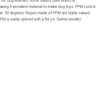
for dog leashes, horse halters (see video) &
aking it excellent material to make dog toys. PPM cord is
 max. 30 degrees. Ropes made of PPM are highly valued
M is easily spliced with a fid (i.e. Selma needle).