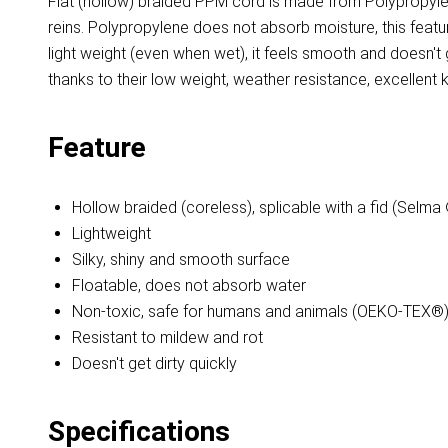
Flat (hollow) braided PPM cord is made from Polypropylen
reins. Polypropylene does not absorb moisture, this featu
light weight (even when wet), it feels smooth and doesn'
thanks to their low weight, weather resistance, excellent kn
Feature
Hollow braided (coreless), splicable with a fid (Selma
Lightweight
Silky, shiny and smooth surface
Floatable, does not absorb water
Non-toxic, safe for humans and animals (OEKO-TEX®
Resistant to mildew and rot
Doesn't get dirty quickly
Specifications