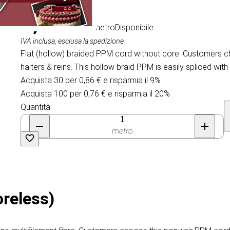
0,95 €
/ al metro
Disponibile
IVA inclusa, esclusa la spedizione
Flat (hollow) braided PPM cord without core. Customers c
halters & reins. This hollow braid PPM is easily spliced with 
Acquista 30 per 0,86 € e risparmia il 9%
Acquista 100 per 0,76 € e risparmia il 20%
Quantità
metro
oreless)