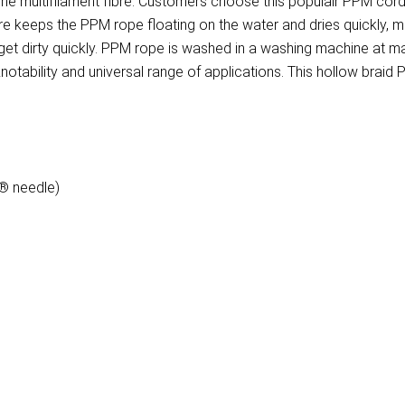
e multifilament fibre. Customers choose this populair PPM cord 
re keeps the PPM rope floating on the water and dries quickly, m
t get dirty quickly. PPM rope is washed in a washing machine at
otability and universal range of applications. This hollow braid PP
 ® needle)
)