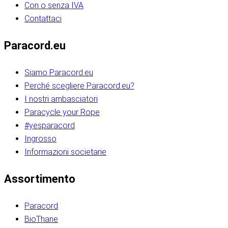
Con o senza IVA
Contattaci
Paracord.eu
Siamo Paracord.eu
Perché scegliere Paracord.eu?
I nostri ambasciatori
Paracycle your Rope
#yesparacord
Ingrosso
Informazioni societarie​​​​‌ ‍ ​‍​‍‌‍ ‌ ​‍‌‍‍‌‌‍‌ ‌‍‍‌‌‍ ‍​‍​‍​ ‍‍​‍​‍‌ ​ ‌‍​‌‌‍ ‍‌‍‍‌‌ ‌​‌ ‍‌​‍ ‍‌‍‍‌‌‍ ​‍​‍​‍ ​​‍​‍‌‍‍​‌ ​‍‌‍‌‌‌‍‌‍​‍​‍​ ‍‍​‍​‍‌‍‍​‌ ‌​‌ ‌​‌ ​​‌ ​ ​ ‍‍​‍ ​‍ ‌ ​​‌‍​‌‌ ​‍‌‍​‌‌‍​ ‌‍ ‌ ​‍‌‍‌​​‍ ‍‌ ​ ‌‍​‌‌‍ ‍‌‍‍‌‌ ‌​‌ ‍‌​‍ ‍‌ ​ ‌ ‌​‌ ‌‌‌‍‌​‌‍‍‌‌‍ ​‍ ‌‍‍‌‌‍ ‍‌ ‌​‌‍‌‌‌‍ ‍‌ ‌​​‍ ‌‍‌‌‌‍‌​‌‍‍‌‌ ‌​​‍ ‌‍ ‌‌‍ ‌‍‌​‌‍‌‌​ ‌‌ ​​‌ ​‍‌‍‌‌‌ ​ ‌‍‌‌‌‍ ‍‌ ‌​‌‍​‌‌ ‌​‌‍‍‌‌‍ ‌‍ ‍​ ‍ ‌‍‍‌‌‍‌​​ ‌‌‍‌‍‌‍ ‌‍ ‌ ‌​‌‍‌‌‌ ​‍​‍ ‌‌‍​‍‌ ​‍‌‍​‌‌‍ ‍‌‍‌​​‍ ‌‌‍‍‌‌‍ ‌‌ ​​‌ ​‍‌‍‍‌‌‍ ‍‌ ‌​​ ‍ ‌ ‌​‌ ‍‌‌ ​​‌‍‌‌​ ‌‌ ‌​‌ ​‍‌‍​‌‌‍ ‍‌ ​ ‌‍ ​‌‍​‌‌ ‌​‌‍‌‌‌‍‌​​‍ ‌‌‍ ‌‌‍‌‌‌ ​ ‌ ​ ‌‍​‌‌‍‌ ‌‍‌‌​ ‍ ‌ ​​‌‍​‌‌ ‌​‌‍‍​​ ‌‌ ‌‍‌‍​‌‌‍ ​‌ ‌‌‌‍‌‌​‍ ‍‌‍‍‌‌ ‌​‌‌ ‌​‍‌‌‌‌​​ ‌‍​‍‌‍​‌‌ ​ ‌‍‌‌‌‌‌‌‌ ​‍‌‍ ​​ ‌‌‍‍​‌ ‌​‌ ‌​‌ ​​‌ ​ ​‍‌‌​ ​ ‌​​‌​‍‌‌​ ​‍‌​‌‍​‍‌‌​ ​‍‌​‌‍‌ ​​‌‍​‌‌ ​‍‌‍​‌‌‍​ ‌‍ ‌ ​‍‌‍‌​​‍ ‍‌ ​ ‌‍​‌‌‍ ‍‌‍‍‌‌ ‌​‌ ‍‌​‍ ‍‌ ​ ‌ ‌​‌ ‌‌‌‍‌​‌‍‍‌‌‍ ​‍‌‍‌‍‍‌‌‍‌​​ ‌‌‍‌‍‌‍ ‌‍ ‌ ‌​‌‍‌‌‌ ​‍​‍ ‌‌‍​‍‌ ​‍‌‍​‌‌‍ ‍‌‍‌​​‍ ‌‌‍‍‌‌‍ ‌‌ ​​‌ ​‍‌‍‍‌‌‍ ‍‌ ‌​​‍‌‍‌ ‌​‌ ‍‌‌ ​​‌‍‌‌​ ‌‌ ‌​‌ ​‍‌‍​‌‌‍ ‍‌ ​ ‌‍ ​‌‍​‌‌ ‌​‌‍‌‌‌‍‌​​‍ ‌‌‍ ‌‌‍‌‌‌ ​ ‌ ​ ‌‍​‌‌‍‌ ‌‍‌‌​‍‌‍‌ ​​‌‍​‌‌ ‌​‌‍‍​​ ‌‌ ‌‍‌‍​‌‌‍ ​‌ ‌‌‌‍‌‌​‍ ‍‌‍‍‌‌ ‌​‌‌ ‌​‍‌‌‌‌​​‍‌‍‌ ​​‌‍‌‌‌ ​‍‌ ​ ‌ ​​‌‍‌‌‌‍​ ‌ ‌​‌‍‍‌‌ ‌‍‌‍‌‌​ ‌‌ ​​‌ ‌‌‌‍​‍‌‍ ​‌‍‍‌‌ ​ ‌‍‍​‌‍‌‌‌‍‌​​‍​‍‌ ‌​​​​‌ ‍ ​‍​‍‌‍ ‌ ​‍‌‍‍‌‌‍‌ ‌‍‍‌‌‍ ‍​‍​‍​ ‍‍​‍​‍‌ ​ ‌‍​‌‌‍ ‍‌‍‍‌‌ ‌​‌ ‍‌​‍ ‍‌‍‍‌‌‍ ​‍​‍​‍ ​​‍​‍‌‍‍​‌ ​‍‌‍‌‌‌‍‌‍​‍​‍​ ‍‍​‍​‍‌‍‍​‌ ‌​‌ ‌​‌ ​​‌ ​ ​ ‍‍​‍ ​‍ ‌ ​​‌‍​‌‌ ​‍‌‍​‌‌‍​ ‌‍ ‌ ​‍‌‍‌​​‍ ‍‌ ​ ‌‍​‌‌‍ ‍‌‍‍‌‌ ‌​‌ ‍‌​‍ ‍‌ ​ ‌ ‌​‌ ‌‌‌‍‌​‌‍‍‌‌‍ ​‍ ‌‍‍‌‌‍ ‍‌ ‌​‌‍‌‌‌‍ ‍‌ ‌​​‍ ‌‍‌‌‌‍‌​‌‍‍‌‌ ‌​​‍ ‌‍ ‌‌‍ ‌‍‌​‌‍‌‌​ ‌‌ ​​‌ ​‍‌‍‌‌‌ ​ ‌‍‌‌‌‍ ‍‌ ‌​‌‍​‌‌ ‌​‌‍‍‌‌‍ ‌‍ ‍​ ‍ ‌‍‍‌‌‍‌​​ ‌‌‍‌‍‌‍ ‌‍ ‌ ‌​‌‍‌‌‌ ​‍​‍ ‌‌‍​‍‌ ​‍‌‍​‌‌‍ ‍‌‍‌​​‍ ‌‌‍‍‌‌‍ ‌‌ ​​‌ ​‍‌‍‍‌‌‍ ‍‌ ‌​​ ‍ ‌ ‌​‌ ‍‌‌ ​​‌‍‌‌​ ‌‌ ‌​‌ ​‍‌‍​‌‌‍ ‍‌ ​ ‌‍ ​‌‍​‌‌ ‌​‌‍‌‌‌‍‌​​‍ ‌‌‍ ‌‌‍‌‌‌ ​ ‌ ​ ‌‍​‌‌‍‌ ‌‍‌‌​ ‍ ‌ ​​‌‍​‌‌ ‌​‌‍‍​​ ‌‌ ‌‍‌‍​‌‌‍ ​‌ ‌‌‌‍‌‌​‍ ‍‌‍‍‌‌ ‌​‌‌ ‌​‍‌‌‌‌​​ ‌‍​‍‌‍​‌‌ ​ ‌‍‌‌‌‌‌‌‌ ​‍‌‍ ​​ ‌‌‍‍​‌ ‌​‌ ‌​‌ ​​‌ ​ ​‍‌‌​ ​ ‌​​‌​‍‌‌​ ​‍‌​‌‍​‍‌‌​ ​‍‌​‌‍‌ ​​‌‍​‌‌ ​‍‌‍​‌‌‍​ ‌‍ ‌ ​‍‌‍‌​​‍ ‍‌ ​ ‌‍​‌‌‍ ‍‌‍‍‌‌ ‌​‌ ‍‌​‍ ‍‌ ​ ‌ ‌​‌ ‌‌‌‍‌​‌‍‍‌‌‍ ​‍‌‍‌‍‍‌‌‍‌​​ ‌‌‍‌‍‌‍ ‌‍ ‌ ‌​‌‍‌‌‌ ​‍​‍ ‌‌‍​‍‌ ​‍‌‍​‌‌‍ ‍‌‍‌​​‍ ‌‌‍‍‌‌‍ ‌‌ ​​‌ ​‍‌‍‍‌‌‍ ‍‌ ‌​​‍‌‍‌ ‌​‌ ‍‌‌ ​​‌‍‌‌​ ‌‌ ‌​‌ ​‍‌‍​‌‌‍ ‍‌ ​ ‌‍ ​‌‍​‌‌ ‌​‌‍‌‌‌‍‌​​‍ ‌‌‍ ‌‌‍‌‌‌ ​ ‌ ​ ‌‍​‌‌‍‌ ‌‍‌‌​‍‌‍‌ ​​‌‍​‌‌ ‌​‌‍‍​​ ‌‌ ‌‍‌‍​‌‌‍ ​‌ ‌‌‌‍‌‌​‍ ‍‌‍‍‌‌ ‌​‌‌ ‌​‍‌‌‌‌​​‍‌‍‌ ​​‌‍‌‌‌ ​‍‌ ​ ‌ ​​‌‍‌‌‌‍​ ‌ ‌​‌‍‍‌‌ ‌‍‌‍‌‌​ ‌‌ ​​‌ ‌‌‌‍​‍‌‍ ​‌‍‍‌‌ ​ ‌‍‍​‌‍‌‌‌‍‌​​‍​‍‌ ‌
Assortimento
Paracord
BioThane