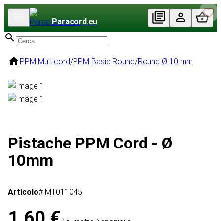
Paracord
.eu
PPM Multicord
/
PPM Basic Round
/
Round Ø 10 mm
Pistache PPM Cord - Ø
10mm
Articolo
# MT011045
1,60 €