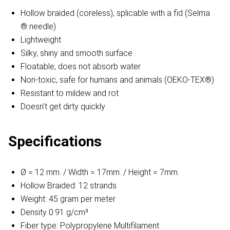
Hollow braided (coreless), splicable with a fid (Selma
® needle)
Lightweight
Silky, shiny and smooth surface
Floatable, does not absorb water
Non-toxic, safe for humans and animals (OEKO-TEX®)
Resistant to mildew and rot
Doesn't get dirty quickly
Specifications
Ø = 12 mm. / Width = 17mm. / Height = 7mm.
Hollow Braided: 12 strands
Weight: 45 gram per meter
Density 0.91 g/cm³
Fiber type: Polypropylene Multifilament