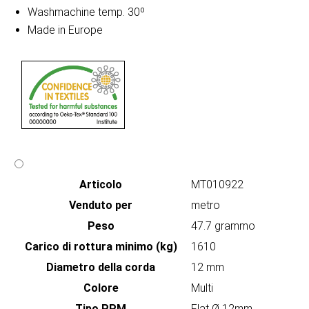
Washmachine temp. 30º
Made in Europe
Articolo
MT010922
Venduto per
metro
Peso
47.7 grammo
Carico di rottura minimo (kg)
1610
Diametro della corda
12 mm
Colore
Multi
Tipo PPM
Flat Ø 12mm