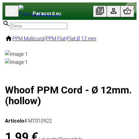
Paracord
.eu
PPM Multicord
/
PPM Flat
/
Flat Ø 12 mm
Whoof PPM Cord - Ø 12mm.
(hollow)
Articolo
# MT010922
1,99 €