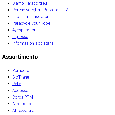
Siamo Paracord.eu
Perché scegliere Paracord.eu?
I nostri ambasciatori
Paracycle your Rope
#yesparacord
Ingrosso
Informazioni societarie​​​​‌ ‍ ​‍​‍‌‍ ‌ ​‍‌‍‍‌‌‍‌ ‌‍‍‌‌‍ ‍​‍​‍​ ‍‍​‍​‍‌ ​ ‌‍​‌‌‍ ‍‌‍‍‌‌ ‌​‌ ‍‌​‍ ‍‌‍‍‌‌‍ ​‍​‍​‍ ​​‍​‍‌‍‍​‌ ​‍‌‍‌‌‌‍‌‍​‍​‍​ ‍‍​‍​‍‌‍‍​‌ ‌​‌ ‌​‌ ​​‌ ​ ​ ‍‍​‍ ​‍ ‌ ​​‌‍​‌‌ ​‍‌‍​‌‌‍​ ‌‍ ‌ ​‍‌‍‌​​‍ ‍‌ ​ ‌‍​‌‌‍ ‍‌‍‍‌‌ ‌​‌ ‍‌​‍ ‍‌ ​ ‌ ‌​‌ ‌‌‌‍‌​‌‍‍‌‌‍ ​‍ ‌‍‍‌‌‍ ‍‌ ‌​‌‍‌‌‌‍ ‍‌ ‌​​‍ ‌‍‌‌‌‍‌​‌‍‍‌‌ ‌​​‍ ‌‍ ‌‌‍ ‌‍‌​‌‍‌‌​ ‌‌ ​​‌ ​‍‌‍‌‌‌ ​ ‌‍‌‌‌‍ ‍‌ ‌​‌‍​‌‌ ‌​‌‍‍‌‌‍ ‌‍ ‍​ ‍ ‌‍‍‌‌‍‌​​ ‌‌‍‌‍‌‍ ‌‍ ‌ ‌​‌‍‌‌‌ ​‍​‍ ‌‌‍​‍‌ ​‍‌‍​‌‌‍ ‍‌‍‌​​‍ ‌‌‍‍‌‌‍ ‌‌ ​​‌ ​‍‌‍‍‌‌‍ ‍‌ ‌​​ ‍ ‌ ‌​‌ ‍‌‌ ​​‌‍‌‌​ ‌‌ ‌​‌ ​‍‌‍​‌‌‍ ‍‌ ​ ‌‍ ​‌‍​‌‌ ‌​‌‍‌‌‌‍‌​​‍ ‌‌‍ ‌‌‍‌‌‌ ​ ‌ ​ ‌‍​‌‌‍‌ ‌‍‌‌​ ‍ ‌ ​​‌‍​‌‌ ‌​‌‍‍​​ ‌‌ ‌‍‌‍​‌‌‍ ​‌ ‌‌‌‍‌‌​‍ ‍‌‍‍‌‌ ‌​‌‌ ‌​‍‌‌‌‌​​ ‌‍​‍‌‍​‌‌ ​ ‌‍‌‌‌‌‌‌‌ ​‍‌‍ ​​ ‌‌‍‍​‌ ‌​‌ ‌​‌ ​​‌ ​ ​‍‌‌​ ​ ‌​​‌​‍‌‌​ ​‍‌​‌‍​‍‌‌​ ​‍‌​‌‍‌ ​​‌‍​‌‌ ​‍‌‍​‌‌‍​ ‌‍ ‌ ​‍‌‍‌​​‍ ‍‌ ​ ‌‍​‌‌‍ ‍‌‍‍‌‌ ‌​‌ ‍‌​‍ ‍‌ ​ ‌ ‌​‌ ‌‌‌‍‌​‌‍‍‌‌‍ ​‍‌‍‌‍‍‌‌‍‌​​ ‌‌‍‌‍‌‍ ‌‍ ‌ ‌​‌‍‌‌‌ ​‍​‍ ‌‌‍​‍‌ ​‍‌‍​‌‌‍ ‍‌‍‌​​‍ ‌‌‍‍‌‌‍ ‌‌ ​​‌ ​‍‌‍‍‌‌‍ ‍‌ ‌​​‍‌‍‌ ‌​‌ ‍‌‌ ​​‌‍‌‌​ ‌‌ ‌​‌ ​‍‌‍​‌‌‍ ‍‌ ​ ‌‍ ​‌‍​‌‌ ‌​‌‍‌‌‌‍‌​​‍ ‌‌‍ ‌‌‍‌‌‌ ​ ‌ ​ ‌‍​‌‌‍‌ ‌‍‌‌​‍‌‍‌ ​​‌‍​‌‌ ‌​‌‍‍​​ ‌‌ ‌‍‌‍​‌‌‍ ​‌ ‌‌‌‍‌‌​‍ ‍‌‍‍‌‌ ‌​‌‌ ‌​‍‌‌‌‌​​‍‌‍‌ ​​‌‍‌‌‌ ​‍‌ ​ ‌ ​​‌‍‌‌‌‍​ ‌ ‌​‌‍‍‌‌ ‌‍‌‍‌‌​ ‌‌ ​​‌ ‌‌‌‍​‍‌‍ ​‌‍‍‌‌ ​ ‌‍‍​‌‍‌‌‌‍‌​​‍​‍‌ ‌​​​​‌ ‍ ​‍​‍‌‍ ‌ ​‍‌‍‍‌‌‍‌ ‌‍‍‌‌‍ ‍​‍​‍​ ‍‍​‍​‍‌ ​ ‌‍​‌‌‍ ‍‌‍‍‌‌ ‌​‌ ‍‌​‍ ‍‌‍‍‌‌‍ ​‍​‍​‍ ​​‍​‍‌‍‍​‌ ​‍‌‍‌‌‌‍‌‍​‍​‍​ ‍‍​‍​‍‌‍‍​‌ ‌​‌ ‌​‌ ​​‌ ​ ​ ‍‍​‍ ​‍ ‌ ​​‌‍​‌‌ ​‍‌‍​‌‌‍​ ‌‍ ‌ ​‍‌‍‌​​‍ ‍‌ ​ ‌‍​‌‌‍ ‍‌‍‍‌‌ ‌​‌ ‍‌​‍ ‍‌ ​ ‌ ‌​‌ ‌‌‌‍‌​‌‍‍‌‌‍ ​‍ ‌‍‍‌‌‍ ‍‌ ‌​‌‍‌‌‌‍ ‍‌ ‌​​‍ ‌‍‌‌‌‍‌​‌‍‍‌‌ ‌​​‍ ‌‍ ‌‌‍ ‌‍‌​‌‍‌‌​ ‌‌ ​​‌ ​‍‌‍‌‌‌ ​ ‌‍‌‌‌‍ ‍‌ ‌​‌‍​‌‌ ‌​‌‍‍‌‌‍ ‌‍ ‍​ ‍ ‌‍‍‌‌‍‌​​ ‌‌‍‌‍‌‍ ‌‍ ‌ ‌​‌‍‌‌‌ ​‍​‍ ‌‌‍​‍‌ ​‍‌‍​‌‌‍ ‍‌‍‌​​‍ ‌‌‍‍‌‌‍ ‌‌ ​​‌ ​‍‌‍‍‌‌‍ ‍‌ ‌​​ ‍ ‌ ‌​‌ ‍‌‌ ​​‌‍‌‌​ ‌‌ ‌​‌ ​‍‌‍​‌‌‍ ‍‌ ​ ‌‍ ​‌‍​‌‌ ‌​‌‍‌‌‌‍‌​​‍ ‌‌‍ ‌‌‍‌‌‌ ​ ‌ ​ ‌‍​‌‌‍‌ ‌‍‌‌​ ‍ ‌ ​​‌‍​‌‌ ‌​‌‍‍​​ ‌‌ ‌‍‌‍​‌‌‍ ​‌ ‌‌‌‍‌‌​‍ ‍‌‍‍‌‌ ‌​‌‌ ‌​‍‌‌‌‌​​ ‌‍​‍‌‍​‌‌ ​ ‌‍‌‌‌‌‌‌‌ ​‍‌‍ ​​ ‌‌‍‍​‌ ‌​‌ ‌​‌ ​​‌ ​ ​‍‌‌​ ​ ‌​​‌​‍‌‌​ ​‍‌​‌‍​‍‌‌​ ​‍‌​‌‍‌ ​​‌‍​‌‌ ​‍‌‍​‌‌‍​ ‌‍ ‌ ​‍‌‍‌​​‍ ‍‌ ​ ‌‍​‌‌‍ ‍‌‍‍‌‌ ‌​‌ ‍‌​‍ ‍‌ ​ ‌ ‌​‌ ‌‌‌‍‌​‌‍‍‌‌‍ ​‍‌‍‌‍‍‌‌‍‌​​ ‌‌‍‌‍‌‍ ‌‍ ‌ ‌​‌‍‌‌‌ ​‍​‍ ‌‌‍​‍‌ ​‍‌‍​‌‌‍ ‍‌‍‌​​‍ ‌‌‍‍‌‌‍ ‌‌ ​​‌ ​‍‌‍‍‌‌‍ ‍‌ ‌​​‍‌‍‌ ‌​‌ ‍‌‌ ​​‌‍‌‌​ ‌‌ ‌​‌ ​‍‌‍​‌‌‍ ‍‌ ​ ‌‍ ​‌‍​‌‌ ‌​‌‍‌‌‌‍‌​​‍ ‌‌‍ ‌‌‍‌‌‌ ​ ‌ ​ ‌‍​‌‌‍‌ ‌‍‌‌​‍‌‍‌ ​​‌‍​‌‌ ‌​‌‍‍​​ ‌‌ ‌‍‌‍​‌‌‍ ​‌ ‌‌‌‍‌‌​‍ ‍‌‍‍‌‌ ‌​‌‌ ‌​‍‌‌‌‌​​‍‌‍‌ ​​‌‍‌‌‌ ​‍‌ ​ ‌ ​​‌‍‌‌‌‍​ ‌ ‌​‌‍‍‌‌ ‌‍‌‍‌‌​ ‌‌ ​​‌ ‌‌‌‍​‍‌‍ ​‌‍‍‌‌ ​ ‌‍‍​‌‍‌‌‌‍‌​​‍​‍‌ ‌
Assortimento
Paracord
BioThane
Pelle
Accessori
Corda PPM
Altre corde
Attrezzatura