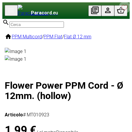
Paracord
.eu
PPM Multicord
/
PPM Flat
/
Flat Ø 12 mm
Flower Power PPM Cord - Ø
12mm. (hollow)
Articolo
# MT010923
1,99 €