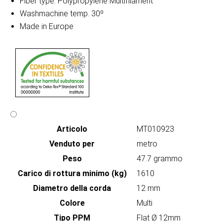
Fiber type: Polypropylene Multifilament
Washmachine temp. 30º
Made in Europe
Articolo
MT010923
Venduto per
metro
Peso
47.7 grammo
Carico di rottura minimo (kg)
1610
Diametro della corda
12 mm
Colore
Multi
Tipo PPM
Flat Ø 12mm