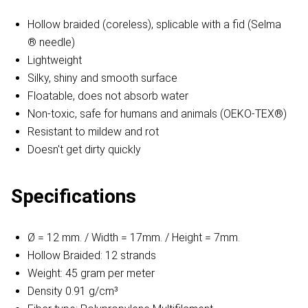
Hollow braided (coreless), splicable with a fid (Selma
® needle)
Lightweight
Silky, shiny and smooth surface
Floatable, does not absorb water
Non-toxic, safe for humans and animals (OEKO-TEX®)
Resistant to mildew and rot
Doesn't get dirty quickly
Specifications
Ø = 12 mm. / Width = 17mm. / Height = 7mm.
Hollow Braided: 12 strands
Weight: 45 gram per meter
Density 0.91 g/cm³