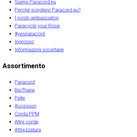
Siamo Paracord.eu
Perché scegliere Paracord.eu?
I nostri ambasciatori
Paracycle your Rope
#yesparacord
Ingrosso
Informazioni societarie​​​​‌ ‍ ​‍​‍‌‍ ‌ ​‍‌‍‍‌‌‍‌ ‌‍‍‌‌‍ ‍​‍​‍​ ‍‍​‍​‍‌ ​ ‌‍​‌‌‍ ‍‌‍‍‌‌ ‌​‌ ‍‌​‍ ‍‌‍‍‌‌‍ ​‍​‍​‍ ​​‍​‍‌‍‍​‌ ​‍‌‍‌‌‌‍‌‍​‍​‍​ ‍‍​‍​‍‌‍‍​‌ ‌​‌ ‌​‌ ​​‌ ​ ​ ‍‍​‍ ​‍ ‌ ​​‌‍​‌‌ ​‍‌‍​‌‌‍​ ‌‍ ‌ ​‍‌‍‌​​‍ ‍‌ ​ ‌‍​‌‌‍ ‍‌‍‍‌‌ ‌​‌ ‍‌​‍ ‍‌ ​ ‌ ‌​‌ ‌‌‌‍‌​‌‍‍‌‌‍ ​‍ ‌‍‍‌‌‍ ‍‌ ‌​‌‍‌‌‌‍ ‍‌ ‌​​‍ ‌‍‌‌‌‍‌​‌‍‍‌‌ ‌​​‍ ‌‍ ‌‌‍ ‌‍‌​‌‍‌‌​ ‌‌ ​​‌ ​‍‌‍‌‌‌ ​ ‌‍‌‌‌‍ ‍‌ ‌​‌‍​‌‌ ‌​‌‍‍‌‌‍ ‌‍ ‍​ ‍ ‌‍‍‌‌‍‌​​ ‌‌‍‌‍‌‍ ‌‍ ‌ ‌​‌‍‌‌‌ ​‍​‍ ‌‌‍​‍‌ ​‍‌‍​‌‌‍ ‍‌‍‌​​‍ ‌‌‍‍‌‌‍ ‌‌ ​​‌ ​‍‌‍‍‌‌‍ ‍‌ ‌​​ ‍ ‌ ‌​‌ ‍‌‌ ​​‌‍‌‌​ ‌‌ ‌​‌ ​‍‌‍​‌‌‍ ‍‌ ​ ‌‍ ​‌‍​‌‌ ‌​‌‍‌‌‌‍‌​​‍ ‌‌‍ ‌‌‍‌‌‌ ​ ‌ ​ ‌‍​‌‌‍‌ ‌‍‌‌​ ‍ ‌ ​​‌‍​‌‌ ‌​‌‍‍​​ ‌‌ ‌‍‌‍​‌‌‍ ​‌ ‌‌‌‍‌‌​‍ ‍‌‍‍‌‌ ‌​‌‌ ‌​‍‌‌‌‌​​ ‌‍​‍‌‍​‌‌ ​ ‌‍‌‌‌‌‌‌‌ ​‍‌‍ ​​ ‌‌‍‍​‌ ‌​‌ ‌​‌ ​​‌ ​ ​‍‌‌​ ​ ‌​​‌​‍‌‌​ ​‍‌​‌‍​‍‌‌​ ​‍‌​‌‍‌ ​​‌‍​‌‌ ​‍‌‍​‌‌‍​ ‌‍ ‌ ​‍‌‍‌​​‍ ‍‌ ​ ‌‍​‌‌‍ ‍‌‍‍‌‌ ‌​‌ ‍‌​‍ ‍‌ ​ ‌ ‌​‌ ‌‌‌‍‌​‌‍‍‌‌‍ ​‍‌‍‌‍‍‌‌‍‌​​ ‌‌‍‌‍‌‍ ‌‍ ‌ ‌​‌‍‌‌‌ ​‍​‍ ‌‌‍​‍‌ ​‍‌‍​‌‌‍ ‍‌‍‌​​‍ ‌‌‍‍‌‌‍ ‌‌ ​​‌ ​‍‌‍‍‌‌‍ ‍‌ ‌​​‍‌‍‌ ‌​‌ ‍‌‌ ​​‌‍‌‌​ ‌‌ ‌​‌ ​‍‌‍​‌‌‍ ‍‌ ​ ‌‍ ​‌‍​‌‌ ‌​‌‍‌‌‌‍‌​​‍ ‌‌‍ ‌‌‍‌‌‌ ​ ‌ ​ ‌‍​‌‌‍‌ ‌‍‌‌​‍‌‍‌ ​​‌‍​‌‌ ‌​‌‍‍​​ ‌‌ ‌‍‌‍​‌‌‍ ​‌ ‌‌‌‍‌‌​‍ ‍‌‍‍‌‌ ‌​‌‌ ‌​‍‌‌‌‌​​‍‌‍‌ ​​‌‍‌‌‌ ​‍‌ ​ ‌ ​​‌‍‌‌‌‍​ ‌ ‌​‌‍‍‌‌ ‌‍‌‍‌‌​ ‌‌ ​​‌ ‌‌‌‍​‍‌‍ ​‌‍‍‌‌ ​ ‌‍‍​‌‍‌‌‌‍‌​​‍​‍‌ ‌​​​​‌ ‍ ​‍​‍‌‍ ‌ ​‍‌‍‍‌‌‍‌ ‌‍‍‌‌‍ ‍​‍​‍​ ‍‍​‍​‍‌ ​ ‌‍​‌‌‍ ‍‌‍‍‌‌ ‌​‌ ‍‌​‍ ‍‌‍‍‌‌‍ ​‍​‍​‍ ​​‍​‍‌‍‍​‌ ​‍‌‍‌‌‌‍‌‍​‍​‍​ ‍‍​‍​‍‌‍‍​‌ ‌​‌ ‌​‌ ​​‌ ​ ​ ‍‍​‍ ​‍ ‌ ​​‌‍​‌‌ ​‍‌‍​‌‌‍​ ‌‍ ‌ ​‍‌‍‌​​‍ ‍‌ ​ ‌‍​‌‌‍ ‍‌‍‍‌‌ ‌​‌ ‍‌​‍ ‍‌ ​ ‌ ‌​‌ ‌‌‌‍‌​‌‍‍‌‌‍ ​‍ ‌‍‍‌‌‍ ‍‌ ‌​‌‍‌‌‌‍ ‍‌ ‌​​‍ ‌‍‌‌‌‍‌​‌‍‍‌‌ ‌​​‍ ‌‍ ‌‌‍ ‌‍‌​‌‍‌‌​ ‌‌ ​​‌ ​‍‌‍‌‌‌ ​ ‌‍‌‌‌‍ ‍‌ ‌​‌‍​‌‌ ‌​‌‍‍‌‌‍ ‌‍ ‍​ ‍ ‌‍‍‌‌‍‌​​ ‌‌‍‌‍‌‍ ‌‍ ‌ ‌​‌‍‌‌‌ ​‍​‍ ‌‌‍​‍‌ ​‍‌‍​‌‌‍ ‍‌‍‌​​‍ ‌‌‍‍‌‌‍ ‌‌ ​​‌ ​‍‌‍‍‌‌‍ ‍‌ ‌​​ ‍ ‌ ‌​‌ ‍‌‌ ​​‌‍‌‌​ ‌‌ ‌​‌ ​‍‌‍​‌‌‍ ‍‌ ​ ‌‍ ​‌‍​‌‌ ‌​‌‍‌‌‌‍‌​​‍ ‌‌‍ ‌‌‍‌‌‌ ​ ‌ ​ ‌‍​‌‌‍‌ ‌‍‌‌​ ‍ ‌ ​​‌‍​‌‌ ‌​‌‍‍​​ ‌‌ ‌‍‌‍​‌‌‍ ​‌ ‌‌‌‍‌‌​‍ ‍‌‍‍‌‌ ‌​‌‌ ‌​‍‌‌‌‌​​ ‌‍​‍‌‍​‌‌ ​ ‌‍‌‌‌‌‌‌‌ ​‍‌‍ ​​ ‌‌‍‍​‌ ‌​‌ ‌​‌ ​​‌ ​ ​‍‌‌​ ​ ‌​​‌​‍‌‌​ ​‍‌​‌‍​‍‌‌​ ​‍‌​‌‍‌ ​​‌‍​‌‌ ​‍‌‍​‌‌‍​ ‌‍ ‌ ​‍‌‍‌​​‍ ‍‌ ​ ‌‍​‌‌‍ ‍‌‍‍‌‌ ‌​‌ ‍‌​‍ ‍‌ ​ ‌ ‌​‌ ‌‌‌‍‌​‌‍‍‌‌‍ ​‍‌‍‌‍‍‌‌‍‌​​ ‌‌‍‌‍‌‍ ‌‍ ‌ ‌​‌‍‌‌‌ ​‍​‍ ‌‌‍​‍‌ ​‍‌‍​‌‌‍ ‍‌‍‌​​‍ ‌‌‍‍‌‌‍ ‌‌ ​​‌ ​‍‌‍‍‌‌‍ ‍‌ ‌​​‍‌‍‌ ‌​‌ ‍‌‌ ​​‌‍‌‌​ ‌‌ ‌​‌ ​‍‌‍​‌‌‍ ‍‌ ​ ‌‍ ​‌‍​‌‌ ‌​‌‍‌‌‌‍‌​​‍ ‌‌‍ ‌‌‍‌‌‌ ​ ‌ ​ ‌‍​‌‌‍‌ ‌‍‌‌​‍‌‍‌ ​​‌‍​‌‌ ‌​‌‍‍​​ ‌‌ ‌‍‌‍​‌‌‍ ​‌ ‌‌‌‍‌‌​‍ ‍‌‍‍‌‌ ‌​‌‌ ‌​‍‌‌‌‌​​‍‌‍‌ ​​‌‍‌‌‌ ​‍‌ ​ ‌ ​​‌‍‌‌‌‍​ ‌ ‌​‌‍‍‌‌ ‌‍‌‍‌‌​ ‌‌ ​​‌ ‌‌‌‍​‍‌‍ ​‌‍‍‌‌ ​ ‌‍‍​‌‍‌‌‌‍‌​​‍​‍‌ ‌
Assortimento
Paracord
BioThane
Pelle
Accessori
Corda PPM
Altre corde
Attrezzatura