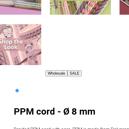
Wholesale
SALE
PPM cord - Ø 8 mm