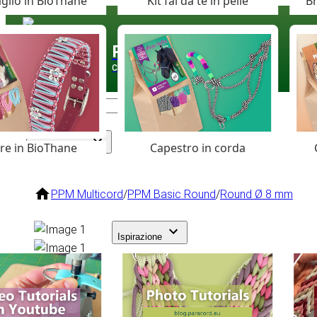
glio in BioThane
Kit fai da te in pelle
Br
Paracord
.eu
Coloured Cord Paradise
are in BioThane
Capestro in corda
Assortimento
PPM Multicord
/
PPM Basic Round
/
Round Ø 8 mm
Ispirazione