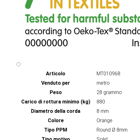
Articolo
MT010968
Venduto per
metro
Peso
28 grammo
Carico di rottura minimo (kg)
880
Diametro della corda
8 mm
Colore
Orange
Tipo PPM
Round Ø 8mm
Tipo motivo
Solid