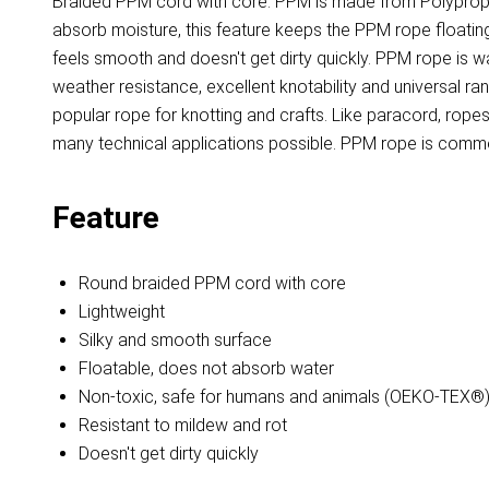
Braided PPM cord with core. PPM is made from Polypropyl
absorb moisture, this feature keeps the PPM rope floating 
feels smooth and doesn't get dirty quickly. PPM rope is 
weather resistance, excellent knotability and universal r
popular rope for knotting and crafts. Like paracord, ro
many technical applications possible. PPM rope is common
Feature
Round braided PPM cord with core
Lightweight
Silky and smooth surface
Floatable, does not absorb water
Non-toxic, safe for humans and animals (OEKO-TEX®
Resistant to mildew and rot
Doesn't get dirty quickly