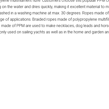
ene multifilament fibre. Customers choose this populair PPM cor
on the water and dries quickly, making it excellent material to 
washed in a washing machine at max. 30 degrees. Ropes made of P
ange of applications. Braided ropes made of polypropylene multif
pes made of PPM are used to make necklaces, dog leads and hors
ly used on sailing yachts as well as in the home and garden and 
)