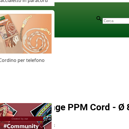
accialetto in paracord
Cordino per telefono
Neon Orange PPM Cord - Ø
Articolo
# MT010968