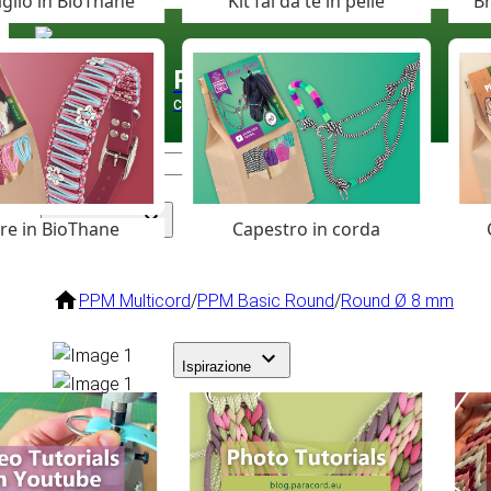
glio in BioThane
Kit fai da te in pelle
Br
Paracord
.eu
Coloured Cord Paradise
are in BioThane
Capestro in corda
Assortimento
PPM Multicord
/
PPM Basic Round
/
Round Ø 8 mm
Ispirazione