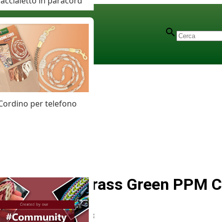
accialetto in paracord
Cordino per telefono
Metallic Grass Green PPM 
Articolo
# MT013703