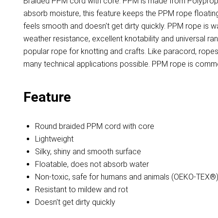
Braided PPM cord with core. PPM is made from Polypropyl
absorb moisture, this feature keeps the PPM rope floating 
feels smooth and doesn't get dirty quickly. PPM rope is 
weather resistance, excellent knotability and universal r
popular rope for knotting and crafts. Like paracord, ro
many technical applications possible. PPM rope is common
Feature
Round braided PPM cord with core
Lightweight
Silky, shiny and smooth surface
Floatable, does not absorb water
Non-toxic, safe for humans and animals (OEKO-TEX®
Resistant to mildew and rot
Doesn't get dirty quickly