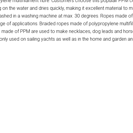
ene multifilament fibre. Customers choose this populair PPM cor
on the water and dries quickly, making it excellent material to 
washed in a washing machine at max. 30 degrees. Ropes made of P
ange of applications. Braided ropes made of polypropylene multif
pes made of PPM are used to make necklaces, dog leads and horse
ly used on sailing yachts as well as in the home and garden and 
)