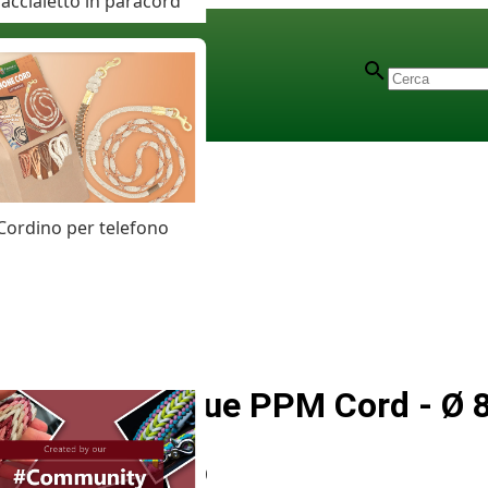
accialetto in paracord
Cordino per telefono
Electric Blue PPM Cord - Ø
Articolo
# MT010969