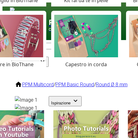
glio in BioThane
Kit fai da te in pelle
Br
Paracord
.eu
Coloured Cord Paradise
are in BioThane
Capestro in corda
Assortimento
PPM Multicord
/
PPM Basic Round
/
Round Ø 8 mm
Ispirazione