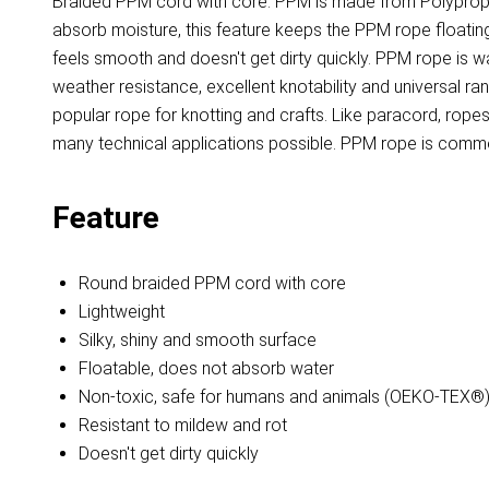
Braided PPM cord with core. PPM is made from Polypropyl
absorb moisture, this feature keeps the PPM rope floating 
feels smooth and doesn't get dirty quickly. PPM rope is 
weather resistance, excellent knotability and universal r
popular rope for knotting and crafts. Like paracord, ro
many technical applications possible. PPM rope is common
Feature
Round braided PPM cord with core
Lightweight
Silky, shiny and smooth surface
Floatable, does not absorb water
Non-toxic, safe for humans and animals (OEKO-TEX®
Resistant to mildew and rot
Doesn't get dirty quickly