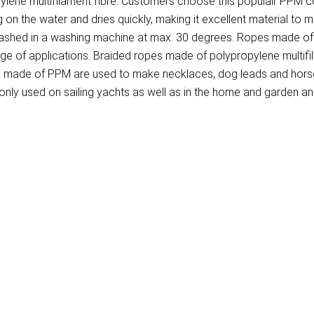
ene multifilament fibre. Customers choose this populair PPM cor
on the water and dries quickly, making it excellent material to 
washed in a washing machine at max. 30 degrees. Ropes made of P
ange of applications. Braided ropes made of polypropylene multif
pes made of PPM are used to make necklaces, dog leads and horse
ly used on sailing yachts as well as in the home and garden and 
)