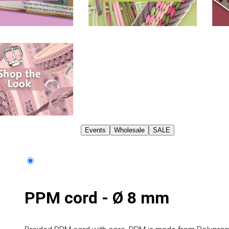
Events
Wholesale
SALE
PPM cord - Ø 8 mm