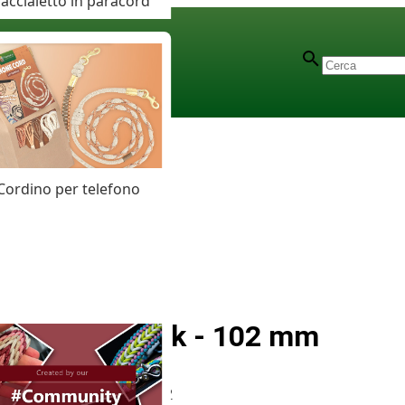
accialetto in paracord
Cordino per telefono
Panic Hook - 102 mm
Articolo
# MT012112