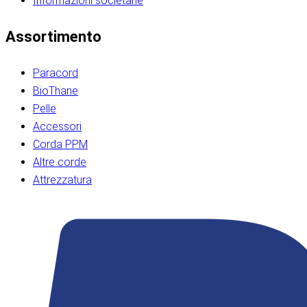
Informazioni societarie​​​​‌ ‍ ​‍​‍‌‍ ‌ ​‍‌‍‍‌‌‍‌ ‌‍‍‌‌‍ ‍​‍​‍​ ‍‍​‍​‍‌ ​ ‌‍​‌‌‍ ‍‌‍‍‌‌ ‌​‌ ‍‌​‍ ‍‌‍‍‌‌‍ ​‍​‍​‍ ​​‍​‍‌‍‍​‌ ​‍‌‍‌‌‌‍‌‍​‍​‍​ ‍‍​‍​‍‌‍‍​‌ ‌​‌ ‌​‌ ​​‌ ​ ​ ‍‍​‍ ​‍ ‌ ​​‌‍​‌‌ ​‍‌‍​‌‌‍​ ‌‍ ‌ ​‍‌‍‌​​‍ ‍‌ ​ ‌‍​‌‌‍ ‍‌‍‍‌‌ ‌​‌ ‍‌​‍ ‍‌ ​ ‌ ‌​‌ ‌‌‌‍‌​‌‍‍‌‌‍ ​‍ ‌‍‍‌‌‍ ‍‌ ‌​‌‍‌‌‌‍ ‍‌ ‌​​‍ ‌‍‌‌‌‍‌​‌‍‍‌‌ ‌​​‍ ‌‍ ‌‌‍ ‌‍‌​‌‍‌‌​ ‌‌ ​​‌ ​‍‌‍‌‌‌ ​ ‌‍‌‌‌‍ ‍‌ ‌​‌‍​‌‌ ‌​‌‍‍‌‌‍ ‌‍ ‍​ ‍ ‌‍‍‌‌‍‌​​ ‌‌‍‌‍‌‍ ‌‍ ‌ ‌​‌‍‌‌‌ ​‍​‍ ‌‌‍​‍‌ ​‍‌‍​‌‌‍ ‍‌‍‌​​‍ ‌‌‍‍‌‌‍ ‌‌ ​​‌ ​‍‌‍‍‌‌‍ ‍‌ ‌​​ ‍ ‌ ‌​‌ ‍‌‌ ​​‌‍‌‌​ ‌‌ ‌​‌ ​‍‌‍​‌‌‍ ‍‌ ​ ‌‍ ​‌‍​‌‌ ‌​‌‍‌‌‌‍‌​​‍ ‌‌‍ ‌‌‍‌‌‌ ​ ‌ ​ ‌‍​‌‌‍‌ ‌‍‌‌​ ‍ ‌ ​​‌‍​‌‌ ‌​‌‍‍​​ ‌‌ ‌‍‌‍​‌‌‍ ​‌ ‌‌‌‍‌‌​‍ ‍‌‍‍‌‌ ‌​‌‌ ‌​‍‌‌‌‌​​ ‌‍​‍‌‍​‌‌ ​ ‌‍‌‌‌‌‌‌‌ ​‍‌‍ ​​ ‌‌‍‍​‌ ‌​‌ ‌​‌ ​​‌ ​ ​‍‌‌​ ​ ‌​​‌​‍‌‌​ ​‍‌​‌‍​‍‌‌​ ​‍‌​‌‍‌ ​​‌‍​‌‌ ​‍‌‍​‌‌‍​ ‌‍ ‌ ​‍‌‍‌​​‍ ‍‌ ​ ‌‍​‌‌‍ ‍‌‍‍‌‌ ‌​‌ ‍‌​‍ ‍‌ ​ ‌ ‌​‌ ‌‌‌‍‌​‌‍‍‌‌‍ ​‍‌‍‌‍‍‌‌‍‌​​ ‌‌‍‌‍‌‍ ‌‍ ‌ ‌​‌‍‌‌‌ ​‍​‍ ‌‌‍​‍‌ ​‍‌‍​‌‌‍ ‍‌‍‌​​‍ ‌‌‍‍‌‌‍ ‌‌ ​​‌ ​‍‌‍‍‌‌‍ ‍‌ ‌​​‍‌‍‌ ‌​‌ ‍‌‌ ​​‌‍‌‌​ ‌‌ ‌​‌ ​‍‌‍​‌‌‍ ‍‌ ​ ‌‍ ​‌‍​‌‌ ‌​‌‍‌‌‌‍‌​​‍ ‌‌‍ ‌‌‍‌‌‌ ​ ‌ ​ ‌‍​‌‌‍‌ ‌‍‌‌​‍‌‍‌ ​​‌‍​‌‌ ‌​‌‍‍​​ ‌‌ ‌‍‌‍​‌‌‍ ​‌ ‌‌‌‍‌‌​‍ ‍‌‍‍‌‌ ‌​‌‌ ‌​‍‌‌‌‌​​‍‌‍‌ ​​‌‍‌‌‌ ​‍‌ ​ ‌ ​​‌‍‌‌‌‍​ ‌ ‌​‌‍‍‌‌ ‌‍‌‍‌‌​ ‌‌ ​​‌ ‌‌‌‍​‍‌‍ ​‌‍‍‌‌ ​ ‌‍‍​‌‍‌‌‌‍‌​​‍​‍‌ ‌​​​​‌ ‍ ​‍​‍‌‍ ‌ ​‍‌‍‍‌‌‍‌ ‌‍‍‌‌‍ ‍​‍​‍​ ‍‍​‍​‍‌ ​ ‌‍​‌‌‍ ‍‌‍‍‌‌ ‌​‌ ‍‌​‍ ‍‌‍‍‌‌‍ ​‍​‍​‍ ​​‍​‍‌‍‍​‌ ​‍‌‍‌‌‌‍‌‍​‍​‍​ ‍‍​‍​‍‌‍‍​‌ ‌​‌ ‌​‌ ​​‌ ​ ​ ‍‍​‍ ​‍ ‌ ​​‌‍​‌‌ ​‍‌‍​‌‌‍​ ‌‍ ‌ ​‍‌‍‌​​‍ ‍‌ ​ ‌‍​‌‌‍ ‍‌‍‍‌‌ ‌​‌ ‍‌​‍ ‍‌ ​ ‌ ‌​‌ ‌‌‌‍‌​‌‍‍‌‌‍ ​‍ ‌‍‍‌‌‍ ‍‌ ‌​‌‍‌‌‌‍ ‍‌ ‌​​‍ ‌‍‌‌‌‍‌​‌‍‍‌‌ ‌​​‍ ‌‍ ‌‌‍ ‌‍‌​‌‍‌‌​ ‌‌ ​​‌ ​‍‌‍‌‌‌ ​ ‌‍‌‌‌‍ ‍‌ ‌​‌‍​‌‌ ‌​‌‍‍‌‌‍ ‌‍ ‍​ ‍ ‌‍‍‌‌‍‌​​ ‌‌‍‌‍‌‍ ‌‍ ‌ ‌​‌‍‌‌‌ ​‍​‍ ‌‌‍​‍‌ ​‍‌‍​‌‌‍ ‍‌‍‌​​‍ ‌‌‍‍‌‌‍ ‌‌ ​​‌ ​‍‌‍‍‌‌‍ ‍‌ ‌​​ ‍ ‌ ‌​‌ ‍‌‌ ​​‌‍‌‌​ ‌‌ ‌​‌ ​‍‌‍​‌‌‍ ‍‌ ​ ‌‍ ​‌‍​‌‌ ‌​‌‍‌‌‌‍‌​​‍ ‌‌‍ ‌‌‍‌‌‌ ​ ‌ ​ ‌‍​‌‌‍‌ ‌‍‌‌​ ‍ ‌ ​​‌‍​‌‌ ‌​‌‍‍​​ ‌‌ ‌‍‌‍​‌‌‍ ​‌ ‌‌‌‍‌‌​‍ ‍‌‍‍‌‌ ‌​‌‌ ‌​‍‌‌‌‌​​ ‌‍​‍‌‍​‌‌ ​ ‌‍‌‌‌‌‌‌‌ ​‍‌‍ ​​ ‌‌‍‍​‌ ‌​‌ ‌​‌ ​​‌ ​ ​‍‌‌​ ​ ‌​​‌​‍‌‌​ ​‍‌​‌‍​‍‌‌​ ​‍‌​‌‍‌ ​​‌‍​‌‌ ​‍‌‍​‌‌‍​ ‌‍ ‌ ​‍‌‍‌​​‍ ‍‌ ​ ‌‍​‌‌‍ ‍‌‍‍‌‌ ‌​‌ ‍‌​‍ ‍‌ ​ ‌ ‌​‌ ‌‌‌‍‌​‌‍‍‌‌‍ ​‍‌‍‌‍‍‌‌‍‌​​ ‌‌‍‌‍‌‍ ‌‍ ‌ ‌​‌‍‌‌‌ ​‍​‍ ‌‌‍​‍‌ ​‍‌‍​‌‌‍ ‍‌‍‌​​‍ ‌‌‍‍‌‌‍ ‌‌ ​​‌ ​‍‌‍‍‌‌‍ ‍‌ ‌​​‍‌‍‌ ‌​‌ ‍‌‌ ​​‌‍‌‌​ ‌‌ ‌​‌ ​‍‌‍​‌‌‍ ‍‌ ​ ‌‍ ​‌‍​‌‌ ‌​‌‍‌‌‌‍‌​​‍ ‌‌‍ ‌‌‍‌‌‌ ​ ‌ ​ ‌‍​‌‌‍‌ ‌‍‌‌​‍‌‍‌ ​​‌‍​‌‌ ‌​‌‍‍​​ ‌‌ ‌‍‌‍​‌‌‍ ​‌ ‌‌‌‍‌‌​‍ ‍‌‍‍‌‌ ‌​‌‌ ‌​‍‌‌‌‌​​‍‌‍‌ ​​‌‍‌‌‌ ​‍‌ ​ ‌ ​​‌‍‌‌‌‍​ ‌ ‌​‌‍‍‌‌ ‌‍‌‍‌‌​ ‌‌ ​​‌ ‌‌‌‍​‍‌‍ ​‌‍‍‌‌ ​ ‌‍‍​‌‍‌‌‌‍‌​​‍​‍‌ ‌
Assortimento
Paracord
BioThane
Pelle
Accessori
Corda PPM
Altre corde
Attrezzatura