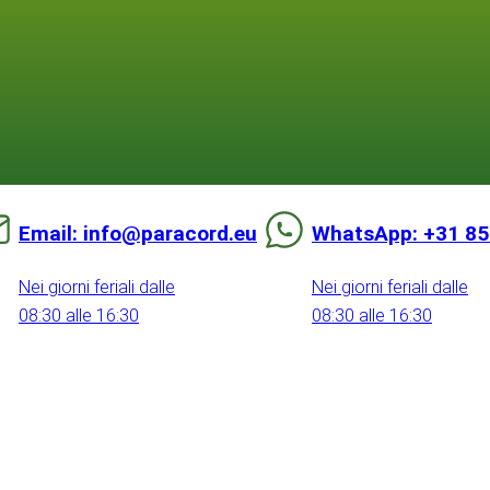
Email: info@paracord.eu
WhatsApp: +31 85
Nei giorni feriali dalle
Nei giorni feriali dalle
08:30 alle 16:30
08:30 alle 16:30