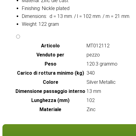
Material: Zinc die cast
Finishing: Nickle plated
Dimensions: d = 13 mm. / l = 102 mm. / m = 21 mm.
Weight: 122 gram
Articolo
MT012112
Venduto per
pezzo
Peso
120.3 grammo
Carico di rottura minimo (kg)
340
Colore
Silver Metallic
Dimensione passaggio interno
13 mm
Lunghezza (mm)
102
Materiale
Zinc