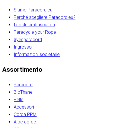
Siamo Paracord.eu
Perché scegliere Paracord.eu?
I nostri ambasciatori
Paracycle your Rope
#yesparacord
Ingrosso
Informazioni societarie​​​​‌ ‍ ​‍​‍‌‍ ‌ ​‍‌‍‍‌‌‍‌ ‌‍‍‌‌‍ ‍​‍​‍​ ‍‍​‍​‍‌ ​ ‌‍​‌‌‍ ‍‌‍‍‌‌ ‌​‌ ‍‌​‍ ‍‌‍‍‌‌‍ ​‍​‍​‍ ​​‍​‍‌‍‍​‌ ​‍‌‍‌‌‌‍‌‍​‍​‍​ ‍‍​‍​‍‌‍‍​‌ ‌​‌ ‌​‌ ​​‌ ​ ​ ‍‍​‍ ​‍ ‌ ​​‌‍​‌‌ ​‍‌‍​‌‌‍​ ‌‍ ‌ ​‍‌‍‌​​‍ ‍‌ ​ ‌‍​‌‌‍ ‍‌‍‍‌‌ ‌​‌ ‍‌​‍ ‍‌ ​ ‌ ‌​‌ ‌‌‌‍‌​‌‍‍‌‌‍ ​‍ ‌‍‍‌‌‍ ‍‌ ‌​‌‍‌‌‌‍ ‍‌ ‌​​‍ ‌‍‌‌‌‍‌​‌‍‍‌‌ ‌​​‍ ‌‍ ‌‌‍ ‌‍‌​‌‍‌‌​ ‌‌ ​​‌ ​‍‌‍‌‌‌ ​ ‌‍‌‌‌‍ ‍‌ ‌​‌‍​‌‌ ‌​‌‍‍‌‌‍ ‌‍ ‍​ ‍ ‌‍‍‌‌‍‌​​ ‌‌‍‌‍‌‍ ‌‍ ‌ ‌​‌‍‌‌‌ ​‍​‍ ‌‌‍​‍‌ ​‍‌‍​‌‌‍ ‍‌‍‌​​‍ ‌‌‍‍‌‌‍ ‌‌ ​​‌ ​‍‌‍‍‌‌‍ ‍‌ ‌​​ ‍ ‌ ‌​‌ ‍‌‌ ​​‌‍‌‌​ ‌‌ ‌​‌ ​‍‌‍​‌‌‍ ‍‌ ​ ‌‍ ​‌‍​‌‌ ‌​‌‍‌‌‌‍‌​​‍ ‌‌‍ ‌‌‍‌‌‌ ​ ‌ ​ ‌‍​‌‌‍‌ ‌‍‌‌​ ‍ ‌ ​​‌‍​‌‌ ‌​‌‍‍​​ ‌‌ ‌‍‌‍​‌‌‍ ​‌ ‌‌‌‍‌‌​‍ ‍‌‍‍‌‌ ‌​‌‌ ‌​‍‌‌‌‌​​ ‌‍​‍‌‍​‌‌ ​ ‌‍‌‌‌‌‌‌‌ ​‍‌‍ ​​ ‌‌‍‍​‌ ‌​‌ ‌​‌ ​​‌ ​ ​‍‌‌​ ​ ‌​​‌​‍‌‌​ ​‍‌​‌‍​‍‌‌​ ​‍‌​‌‍‌ ​​‌‍​‌‌ ​‍‌‍​‌‌‍​ ‌‍ ‌ ​‍‌‍‌​​‍ ‍‌ ​ ‌‍​‌‌‍ ‍‌‍‍‌‌ ‌​‌ ‍‌​‍ ‍‌ ​ ‌ ‌​‌ ‌‌‌‍‌​‌‍‍‌‌‍ ​‍‌‍‌‍‍‌‌‍‌​​ ‌‌‍‌‍‌‍ ‌‍ ‌ ‌​‌‍‌‌‌ ​‍​‍ ‌‌‍​‍‌ ​‍‌‍​‌‌‍ ‍‌‍‌​​‍ ‌‌‍‍‌‌‍ ‌‌ ​​‌ ​‍‌‍‍‌‌‍ ‍‌ ‌​​‍‌‍‌ ‌​‌ ‍‌‌ ​​‌‍‌‌​ ‌‌ ‌​‌ ​‍‌‍​‌‌‍ ‍‌ ​ ‌‍ ​‌‍​‌‌ ‌​‌‍‌‌‌‍‌​​‍ ‌‌‍ ‌‌‍‌‌‌ ​ ‌ ​ ‌‍​‌‌‍‌ ‌‍‌‌​‍‌‍‌ ​​‌‍​‌‌ ‌​‌‍‍​​ ‌‌ ‌‍‌‍​‌‌‍ ​‌ ‌‌‌‍‌‌​‍ ‍‌‍‍‌‌ ‌​‌‌ ‌​‍‌‌‌‌​​‍‌‍‌ ​​‌‍‌‌‌ ​‍‌ ​ ‌ ​​‌‍‌‌‌‍​ ‌ ‌​‌‍‍‌‌ ‌‍‌‍‌‌​ ‌‌ ​​‌ ‌‌‌‍​‍‌‍ ​‌‍‍‌‌ ​ ‌‍‍​‌‍‌‌‌‍‌​​‍​‍‌ ‌​​​​‌ ‍ ​‍​‍‌‍ ‌ ​‍‌‍‍‌‌‍‌ ‌‍‍‌‌‍ ‍​‍​‍​ ‍‍​‍​‍‌ ​ ‌‍​‌‌‍ ‍‌‍‍‌‌ ‌​‌ ‍‌​‍ ‍‌‍‍‌‌‍ ​‍​‍​‍ ​​‍​‍‌‍‍​‌ ​‍‌‍‌‌‌‍‌‍​‍​‍​ ‍‍​‍​‍‌‍‍​‌ ‌​‌ ‌​‌ ​​‌ ​ ​ ‍‍​‍ ​‍ ‌ ​​‌‍​‌‌ ​‍‌‍​‌‌‍​ ‌‍ ‌ ​‍‌‍‌​​‍ ‍‌ ​ ‌‍​‌‌‍ ‍‌‍‍‌‌ ‌​‌ ‍‌​‍ ‍‌ ​ ‌ ‌​‌ ‌‌‌‍‌​‌‍‍‌‌‍ ​‍ ‌‍‍‌‌‍ ‍‌ ‌​‌‍‌‌‌‍ ‍‌ ‌​​‍ ‌‍‌‌‌‍‌​‌‍‍‌‌ ‌​​‍ ‌‍ ‌‌‍ ‌‍‌​‌‍‌‌​ ‌‌ ​​‌ ​‍‌‍‌‌‌ ​ ‌‍‌‌‌‍ ‍‌ ‌​‌‍​‌‌ ‌​‌‍‍‌‌‍ ‌‍ ‍​ ‍ ‌‍‍‌‌‍‌​​ ‌‌‍‌‍‌‍ ‌‍ ‌ ‌​‌‍‌‌‌ ​‍​‍ ‌‌‍​‍‌ ​‍‌‍​‌‌‍ ‍‌‍‌​​‍ ‌‌‍‍‌‌‍ ‌‌ ​​‌ ​‍‌‍‍‌‌‍ ‍‌ ‌​​ ‍ ‌ ‌​‌ ‍‌‌ ​​‌‍‌‌​ ‌‌ ‌​‌ ​‍‌‍​‌‌‍ ‍‌ ​ ‌‍ ​‌‍​‌‌ ‌​‌‍‌‌‌‍‌​​‍ ‌‌‍ ‌‌‍‌‌‌ ​ ‌ ​ ‌‍​‌‌‍‌ ‌‍‌‌​ ‍ ‌ ​​‌‍​‌‌ ‌​‌‍‍​​ ‌‌ ‌‍‌‍​‌‌‍ ​‌ ‌‌‌‍‌‌​‍ ‍‌‍‍‌‌ ‌​‌‌ ‌​‍‌‌‌‌​​ ‌‍​‍‌‍​‌‌ ​ ‌‍‌‌‌‌‌‌‌ ​‍‌‍ ​​ ‌‌‍‍​‌ ‌​‌ ‌​‌ ​​‌ ​ ​‍‌‌​ ​ ‌​​‌​‍‌‌​ ​‍‌​‌‍​‍‌‌​ ​‍‌​‌‍‌ ​​‌‍​‌‌ ​‍‌‍​‌‌‍​ ‌‍ ‌ ​‍‌‍‌​​‍ ‍‌ ​ ‌‍​‌‌‍ ‍‌‍‍‌‌ ‌​‌ ‍‌​‍ ‍‌ ​ ‌ ‌​‌ ‌‌‌‍‌​‌‍‍‌‌‍ ​‍‌‍‌‍‍‌‌‍‌​​ ‌‌‍‌‍‌‍ ‌‍ ‌ ‌​‌‍‌‌‌ ​‍​‍ ‌‌‍​‍‌ ​‍‌‍​‌‌‍ ‍‌‍‌​​‍ ‌‌‍‍‌‌‍ ‌‌ ​​‌ ​‍‌‍‍‌‌‍ ‍‌ ‌​​‍‌‍‌ ‌​‌ ‍‌‌ ​​‌‍‌‌​ ‌‌ ‌​‌ ​‍‌‍​‌‌‍ ‍‌ ​ ‌‍ ​‌‍​‌‌ ‌​‌‍‌‌‌‍‌​​‍ ‌‌‍ ‌‌‍‌‌‌ ​ ‌ ​ ‌‍​‌‌‍‌ ‌‍‌‌​‍‌‍‌ ​​‌‍​‌‌ ‌​‌‍‍​​ ‌‌ ‌‍‌‍​‌‌‍ ​‌ ‌‌‌‍‌‌​‍ ‍‌‍‍‌‌ ‌​‌‌ ‌​‍‌‌‌‌​​‍‌‍‌ ​​‌‍‌‌‌ ​‍‌ ​ ‌ ​​‌‍‌‌‌‍​ ‌ ‌​‌‍‍‌‌ ‌‍‌‍‌‌​ ‌‌ ​​‌ ‌‌‌‍​‍‌‍ ​‌‍‍‌‌ ​ ‌‍‍​‌‍‌‌‌‍‌​​‍​‍‌ ‌
Assortimento
Paracord
BioThane
Pelle
Accessori
Corda PPM
Altre corde