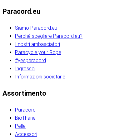
Paracord.eu
Siamo Paracord.eu
Perché scegliere Paracord.eu?
I nostri ambasciatori
Paracycle your Rope
#yesparacord
Ingrosso
Informazioni societarie​​​​‌ ‍ ​‍​‍‌‍ ‌ ​‍‌‍‍‌‌‍‌ ‌‍‍‌‌‍ ‍​‍​‍​ ‍‍​‍​‍‌ ​ ‌‍​‌‌‍ ‍‌‍‍‌‌ ‌​‌ ‍‌​‍ ‍‌‍‍‌‌‍ ​‍​‍​‍ ​​‍​‍‌‍‍​‌ ​‍‌‍‌‌‌‍‌‍​‍​‍​ ‍‍​‍​‍‌‍‍​‌ ‌​‌ ‌​‌ ​​‌ ​ ​ ‍‍​‍ ​‍ ‌ ​​‌‍​‌‌ ​‍‌‍​‌‌‍​ ‌‍ ‌ ​‍‌‍‌​​‍ ‍‌ ​ ‌‍​‌‌‍ ‍‌‍‍‌‌ ‌​‌ ‍‌​‍ ‍‌ ​ ‌ ‌​‌ ‌‌‌‍‌​‌‍‍‌‌‍ ​‍ ‌‍‍‌‌‍ ‍‌ ‌​‌‍‌‌‌‍ ‍‌ ‌​​‍ ‌‍‌‌‌‍‌​‌‍‍‌‌ ‌​​‍ ‌‍ ‌‌‍ ‌‍‌​‌‍‌‌​ ‌‌ ​​‌ ​‍‌‍‌‌‌ ​ ‌‍‌‌‌‍ ‍‌ ‌​‌‍​‌‌ ‌​‌‍‍‌‌‍ ‌‍ ‍​ ‍ ‌‍‍‌‌‍‌​​ ‌‌‍‌‍‌‍ ‌‍ ‌ ‌​‌‍‌‌‌ ​‍​‍ ‌‌‍​‍‌ ​‍‌‍​‌‌‍ ‍‌‍‌​​‍ ‌‌‍‍‌‌‍ ‌‌ ​​‌ ​‍‌‍‍‌‌‍ ‍‌ ‌​​ ‍ ‌ ‌​‌ ‍‌‌ ​​‌‍‌‌​ ‌‌ ‌​‌ ​‍‌‍​‌‌‍ ‍‌ ​ ‌‍ ​‌‍​‌‌ ‌​‌‍‌‌‌‍‌​​‍ ‌‌‍ ‌‌‍‌‌‌ ​ ‌ ​ ‌‍​‌‌‍‌ ‌‍‌‌​ ‍ ‌ ​​‌‍​‌‌ ‌​‌‍‍​​ ‌‌ ‌‍‌‍​‌‌‍ ​‌ ‌‌‌‍‌‌​‍ ‍‌‍‍‌‌ ‌​‌‌ ‌​‍‌‌‌‌​​ ‌‍​‍‌‍​‌‌ ​ ‌‍‌‌‌‌‌‌‌ ​‍‌‍ ​​ ‌‌‍‍​‌ ‌​‌ ‌​‌ ​​‌ ​ ​‍‌‌​ ​ ‌​​‌​‍‌‌​ ​‍‌​‌‍​‍‌‌​ ​‍‌​‌‍‌ ​​‌‍​‌‌ ​‍‌‍​‌‌‍​ ‌‍ ‌ ​‍‌‍‌​​‍ ‍‌ ​ ‌‍​‌‌‍ ‍‌‍‍‌‌ ‌​‌ ‍‌​‍ ‍‌ ​ ‌ ‌​‌ ‌‌‌‍‌​‌‍‍‌‌‍ ​‍‌‍‌‍‍‌‌‍‌​​ ‌‌‍‌‍‌‍ ‌‍ ‌ ‌​‌‍‌‌‌ ​‍​‍ ‌‌‍​‍‌ ​‍‌‍​‌‌‍ ‍‌‍‌​​‍ ‌‌‍‍‌‌‍ ‌‌ ​​‌ ​‍‌‍‍‌‌‍ ‍‌ ‌​​‍‌‍‌ ‌​‌ ‍‌‌ ​​‌‍‌‌​ ‌‌ ‌​‌ ​‍‌‍​‌‌‍ ‍‌ ​ ‌‍ ​‌‍​‌‌ ‌​‌‍‌‌‌‍‌​​‍ ‌‌‍ ‌‌‍‌‌‌ ​ ‌ ​ ‌‍​‌‌‍‌ ‌‍‌‌​‍‌‍‌ ​​‌‍​‌‌ ‌​‌‍‍​​ ‌‌ ‌‍‌‍​‌‌‍ ​‌ ‌‌‌‍‌‌​‍ ‍‌‍‍‌‌ ‌​‌‌ ‌​‍‌‌‌‌​​‍‌‍‌ ​​‌‍‌‌‌ ​‍‌ ​ ‌ ​​‌‍‌‌‌‍​ ‌ ‌​‌‍‍‌‌ ‌‍‌‍‌‌​ ‌‌ ​​‌ ‌‌‌‍​‍‌‍ ​‌‍‍‌‌ ​ ‌‍‍​‌‍‌‌‌‍‌​​‍​‍‌ ‌​​​​‌ ‍ ​‍​‍‌‍ ‌ ​‍‌‍‍‌‌‍‌ ‌‍‍‌‌‍ ‍​‍​‍​ ‍‍​‍​‍‌ ​ ‌‍​‌‌‍ ‍‌‍‍‌‌ ‌​‌ ‍‌​‍ ‍‌‍‍‌‌‍ ​‍​‍​‍ ​​‍​‍‌‍‍​‌ ​‍‌‍‌‌‌‍‌‍​‍​‍​ ‍‍​‍​‍‌‍‍​‌ ‌​‌ ‌​‌ ​​‌ ​ ​ ‍‍​‍ ​‍ ‌ ​​‌‍​‌‌ ​‍‌‍​‌‌‍​ ‌‍ ‌ ​‍‌‍‌​​‍ ‍‌ ​ ‌‍​‌‌‍ ‍‌‍‍‌‌ ‌​‌ ‍‌​‍ ‍‌ ​ ‌ ‌​‌ ‌‌‌‍‌​‌‍‍‌‌‍ ​‍ ‌‍‍‌‌‍ ‍‌ ‌​‌‍‌‌‌‍ ‍‌ ‌​​‍ ‌‍‌‌‌‍‌​‌‍‍‌‌ ‌​​‍ ‌‍ ‌‌‍ ‌‍‌​‌‍‌‌​ ‌‌ ​​‌ ​‍‌‍‌‌‌ ​ ‌‍‌‌‌‍ ‍‌ ‌​‌‍​‌‌ ‌​‌‍‍‌‌‍ ‌‍ ‍​ ‍ ‌‍‍‌‌‍‌​​ ‌‌‍‌‍‌‍ ‌‍ ‌ ‌​‌‍‌‌‌ ​‍​‍ ‌‌‍​‍‌ ​‍‌‍​‌‌‍ ‍‌‍‌​​‍ ‌‌‍‍‌‌‍ ‌‌ ​​‌ ​‍‌‍‍‌‌‍ ‍‌ ‌​​ ‍ ‌ ‌​‌ ‍‌‌ ​​‌‍‌‌​ ‌‌ ‌​‌ ​‍‌‍​‌‌‍ ‍‌ ​ ‌‍ ​‌‍​‌‌ ‌​‌‍‌‌‌‍‌​​‍ ‌‌‍ ‌‌‍‌‌‌ ​ ‌ ​ ‌‍​‌‌‍‌ ‌‍‌‌​ ‍ ‌ ​​‌‍​‌‌ ‌​‌‍‍​​ ‌‌ ‌‍‌‍​‌‌‍ ​‌ ‌‌‌‍‌‌​‍ ‍‌‍‍‌‌ ‌​‌‌ ‌​‍‌‌‌‌​​ ‌‍​‍‌‍​‌‌ ​ ‌‍‌‌‌‌‌‌‌ ​‍‌‍ ​​ ‌‌‍‍​‌ ‌​‌ ‌​‌ ​​‌ ​ ​‍‌‌​ ​ ‌​​‌​‍‌‌​ ​‍‌​‌‍​‍‌‌​ ​‍‌​‌‍‌ ​​‌‍​‌‌ ​‍‌‍​‌‌‍​ ‌‍ ‌ ​‍‌‍‌​​‍ ‍‌ ​ ‌‍​‌‌‍ ‍‌‍‍‌‌ ‌​‌ ‍‌​‍ ‍‌ ​ ‌ ‌​‌ ‌‌‌‍‌​‌‍‍‌‌‍ ​‍‌‍‌‍‍‌‌‍‌​​ ‌‌‍‌‍‌‍ ‌‍ ‌ ‌​‌‍‌‌‌ ​‍​‍ ‌‌‍​‍‌ ​‍‌‍​‌‌‍ ‍‌‍‌​​‍ ‌‌‍‍‌‌‍ ‌‌ ​​‌ ​‍‌‍‍‌‌‍ ‍‌ ‌​​‍‌‍‌ ‌​‌ ‍‌‌ ​​‌‍‌‌​ ‌‌ ‌​‌ ​‍‌‍​‌‌‍ ‍‌ ​ ‌‍ ​‌‍​‌‌ ‌​‌‍‌‌‌‍‌​​‍ ‌‌‍ ‌‌‍‌‌‌ ​ ‌ ​ ‌‍​‌‌‍‌ ‌‍‌‌​‍‌‍‌ ​​‌‍​‌‌ ‌​‌‍‍​​ ‌‌ ‌‍‌‍​‌‌‍ ​‌ ‌‌‌‍‌‌​‍ ‍‌‍‍‌‌ ‌​‌‌ ‌​‍‌‌‌‌​​‍‌‍‌ ​​‌‍‌‌‌ ​‍‌ ​ ‌ ​​‌‍‌‌‌‍​ ‌ ‌​‌‍‍‌‌ ‌‍‌‍‌‌​ ‌‌ ​​‌ ‌‌‌‍​‍‌‍ ​‌‍‍‌‌ ​ ‌‍‍​‌‍‌‌‌‍‌​​‍​‍‌ ‌
Assortimento
Paracord
BioThane
Pelle
Accessori