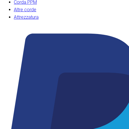
Corda PPM
Altre corde
Attrezzatura