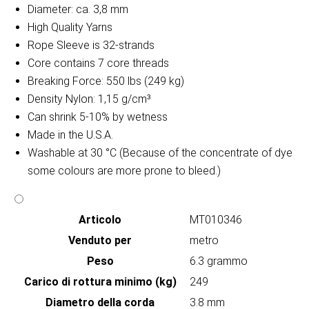
Diameter: ca. 3,8 mm
High Quality Yarns
Rope Sleeve is 32-strands
Core contains 7 core threads
Breaking Force: 550 lbs (249 kg)
Density Nylon: 1,15 g/cm³
Can shrink 5-10% by wetness
Made in the U.S.A.
Washable at 30 °C (Because of the concentrate of dye
some colours are more prone to bleed.)
Articolo
MT010346
Venduto per
metro
Peso
6.3 grammo
Carico di rottura minimo (kg)
249
Diametro della corda
3.8 mm