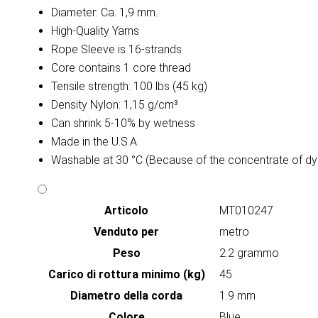
Diameter: Ca. 1,9 mm.
High-Quality Yarns
Rope Sleeve is 16-strands
Core contains 1 core thread
Tensile strength: 100 lbs (45 kg)
Density Nylon: 1,15 g/cm³
Can shrink 5-10% by wetness
Made in the U.S.A.
Washable at 30 °C (Because of the concentrate of dy
Articolo
MT010247
Venduto per
metro
Peso
2.2 grammo
Carico di rottura minimo (kg)
45
Diametro della corda
1.9 mm
Colore
Blue