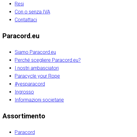
Resi
Con o senza IVA
Contattaci
Paracord.eu
Siamo Paracord.eu
Perché scegliere Paracord.eu?
I nostri ambasciatori
Paracycle your Rope
#yesparacord
Ingrosso
Informazioni societarie​​​​‌ ‍ ​‍​‍‌‍ ‌ ​‍‌‍‍‌‌‍‌ ‌‍‍‌‌‍ ‍​‍​‍​ ‍‍​‍​‍‌ ​ ‌‍​‌‌‍ ‍‌‍‍‌‌ ‌​‌ ‍‌​‍ ‍‌‍‍‌‌‍ ​‍​‍​‍ ​​‍​‍‌‍‍​‌ ​‍‌‍‌‌‌‍‌‍​‍​‍​ ‍‍​‍​‍‌‍‍​‌ ‌​‌ ‌​‌ ​​‌ ​ ​ ‍‍​‍ ​‍ ‌ ​​‌‍​‌‌ ​‍‌‍​‌‌‍​ ‌‍ ‌ ​‍‌‍‌​​‍ ‍‌ ​ ‌‍​‌‌‍ ‍‌‍‍‌‌ ‌​‌ ‍‌​‍ ‍‌ ​ ‌ ‌​‌ ‌‌‌‍‌​‌‍‍‌‌‍ ​‍ ‌‍‍‌‌‍ ‍‌ ‌​‌‍‌‌‌‍ ‍‌ ‌​​‍ ‌‍‌‌‌‍‌​‌‍‍‌‌ ‌​​‍ ‌‍ ‌‌‍ ‌‍‌​‌‍‌‌​ ‌‌ ​​‌ ​‍‌‍‌‌‌ ​ ‌‍‌‌‌‍ ‍‌ ‌​‌‍​‌‌ ‌​‌‍‍‌‌‍ ‌‍ ‍​ ‍ ‌‍‍‌‌‍‌​​ ‌‌‍‌‍‌‍ ‌‍ ‌ ‌​‌‍‌‌‌ ​‍​‍ ‌‌‍​‍‌ ​‍‌‍​‌‌‍ ‍‌‍‌​​‍ ‌‌‍‍‌‌‍ ‌‌ ​​‌ ​‍‌‍‍‌‌‍ ‍‌ ‌​​ ‍ ‌ ‌​‌ ‍‌‌ ​​‌‍‌‌​ ‌‌ ‌​‌ ​‍‌‍​‌‌‍ ‍‌ ​ ‌‍ ​‌‍​‌‌ ‌​‌‍‌‌‌‍‌​​‍ ‌‌‍ ‌‌‍‌‌‌ ​ ‌ ​ ‌‍​‌‌‍‌ ‌‍‌‌​ ‍ ‌ ​​‌‍​‌‌ ‌​‌‍‍​​ ‌‌ ‌‍‌‍​‌‌‍ ​‌ ‌‌‌‍‌‌​‍ ‍‌‍‍‌‌ ‌​‌‌ ‌​‍‌‌‌‌​​ ‌‍​‍‌‍​‌‌ ​ ‌‍‌‌‌‌‌‌‌ ​‍‌‍ ​​ ‌‌‍‍​‌ ‌​‌ ‌​‌ ​​‌ ​ ​‍‌‌​ ​ ‌​​‌​‍‌‌​ ​‍‌​‌‍​‍‌‌​ ​‍‌​‌‍‌ ​​‌‍​‌‌ ​‍‌‍​‌‌‍​ ‌‍ ‌ ​‍‌‍‌​​‍ ‍‌ ​ ‌‍​‌‌‍ ‍‌‍‍‌‌ ‌​‌ ‍‌​‍ ‍‌ ​ ‌ ‌​‌ ‌‌‌‍‌​‌‍‍‌‌‍ ​‍‌‍‌‍‍‌‌‍‌​​ ‌‌‍‌‍‌‍ ‌‍ ‌ ‌​‌‍‌‌‌ ​‍​‍ ‌‌‍​‍‌ ​‍‌‍​‌‌‍ ‍‌‍‌​​‍ ‌‌‍‍‌‌‍ ‌‌ ​​‌ ​‍‌‍‍‌‌‍ ‍‌ ‌​​‍‌‍‌ ‌​‌ ‍‌‌ ​​‌‍‌‌​ ‌‌ ‌​‌ ​‍‌‍​‌‌‍ ‍‌ ​ ‌‍ ​‌‍​‌‌ ‌​‌‍‌‌‌‍‌​​‍ ‌‌‍ ‌‌‍‌‌‌ ​ ‌ ​ ‌‍​‌‌‍‌ ‌‍‌‌​‍‌‍‌ ​​‌‍​‌‌ ‌​‌‍‍​​ ‌‌ ‌‍‌‍​‌‌‍ ​‌ ‌‌‌‍‌‌​‍ ‍‌‍‍‌‌ ‌​‌‌ ‌​‍‌‌‌‌​​‍‌‍‌ ​​‌‍‌‌‌ ​‍‌ ​ ‌ ​​‌‍‌‌‌‍​ ‌ ‌​‌‍‍‌‌ ‌‍‌‍‌‌​ ‌‌ ​​‌ ‌‌‌‍​‍‌‍ ​‌‍‍‌‌ ​ ‌‍‍​‌‍‌‌‌‍‌​​‍​‍‌ ‌​​​​‌ ‍ ​‍​‍‌‍ ‌ ​‍‌‍‍‌‌‍‌ ‌‍‍‌‌‍ ‍​‍​‍​ ‍‍​‍​‍‌ ​ ‌‍​‌‌‍ ‍‌‍‍‌‌ ‌​‌ ‍‌​‍ ‍‌‍‍‌‌‍ ​‍​‍​‍ ​​‍​‍‌‍‍​‌ ​‍‌‍‌‌‌‍‌‍​‍​‍​ ‍‍​‍​‍‌‍‍​‌ ‌​‌ ‌​‌ ​​‌ ​ ​ ‍‍​‍ ​‍ ‌ ​​‌‍​‌‌ ​‍‌‍​‌‌‍​ ‌‍ ‌ ​‍‌‍‌​​‍ ‍‌ ​ ‌‍​‌‌‍ ‍‌‍‍‌‌ ‌​‌ ‍‌​‍ ‍‌ ​ ‌ ‌​‌ ‌‌‌‍‌​‌‍‍‌‌‍ ​‍ ‌‍‍‌‌‍ ‍‌ ‌​‌‍‌‌‌‍ ‍‌ ‌​​‍ ‌‍‌‌‌‍‌​‌‍‍‌‌ ‌​​‍ ‌‍ ‌‌‍ ‌‍‌​‌‍‌‌​ ‌‌ ​​‌ ​‍‌‍‌‌‌ ​ ‌‍‌‌‌‍ ‍‌ ‌​‌‍​‌‌ ‌​‌‍‍‌‌‍ ‌‍ ‍​ ‍ ‌‍‍‌‌‍‌​​ ‌‌‍‌‍‌‍ ‌‍ ‌ ‌​‌‍‌‌‌ ​‍​‍ ‌‌‍​‍‌ ​‍‌‍​‌‌‍ ‍‌‍‌​​‍ ‌‌‍‍‌‌‍ ‌‌ ​​‌ ​‍‌‍‍‌‌‍ ‍‌ ‌​​ ‍ ‌ ‌​‌ ‍‌‌ ​​‌‍‌‌​ ‌‌ ‌​‌ ​‍‌‍​‌‌‍ ‍‌ ​ ‌‍ ​‌‍​‌‌ ‌​‌‍‌‌‌‍‌​​‍ ‌‌‍ ‌‌‍‌‌‌ ​ ‌ ​ ‌‍​‌‌‍‌ ‌‍‌‌​ ‍ ‌ ​​‌‍​‌‌ ‌​‌‍‍​​ ‌‌ ‌‍‌‍​‌‌‍ ​‌ ‌‌‌‍‌‌​‍ ‍‌‍‍‌‌ ‌​‌‌ ‌​‍‌‌‌‌​​ ‌‍​‍‌‍​‌‌ ​ ‌‍‌‌‌‌‌‌‌ ​‍‌‍ ​​ ‌‌‍‍​‌ ‌​‌ ‌​‌ ​​‌ ​ ​‍‌‌​ ​ ‌​​‌​‍‌‌​ ​‍‌​‌‍​‍‌‌​ ​‍‌​‌‍‌ ​​‌‍​‌‌ ​‍‌‍​‌‌‍​ ‌‍ ‌ ​‍‌‍‌​​‍ ‍‌ ​ ‌‍​‌‌‍ ‍‌‍‍‌‌ ‌​‌ ‍‌​‍ ‍‌ ​ ‌ ‌​‌ ‌‌‌‍‌​‌‍‍‌‌‍ ​‍‌‍‌‍‍‌‌‍‌​​ ‌‌‍‌‍‌‍ ‌‍ ‌ ‌​‌‍‌‌‌ ​‍​‍ ‌‌‍​‍‌ ​‍‌‍​‌‌‍ ‍‌‍‌​​‍ ‌‌‍‍‌‌‍ ‌‌ ​​‌ ​‍‌‍‍‌‌‍ ‍‌ ‌​​‍‌‍‌ ‌​‌ ‍‌‌ ​​‌‍‌‌​ ‌‌ ‌​‌ ​‍‌‍​‌‌‍ ‍‌ ​ ‌‍ ​‌‍​‌‌ ‌​‌‍‌‌‌‍‌​​‍ ‌‌‍ ‌‌‍‌‌‌ ​ ‌ ​ ‌‍​‌‌‍‌ ‌‍‌‌​‍‌‍‌ ​​‌‍​‌‌ ‌​‌‍‍​​ ‌‌ ‌‍‌‍​‌‌‍ ​‌ ‌‌‌‍‌‌​‍ ‍‌‍‍‌‌ ‌​‌‌ ‌​‍‌‌‌‌​​‍‌‍‌ ​​‌‍‌‌‌ ​‍‌ ​ ‌ ​​‌‍‌‌‌‍​ ‌ ‌​‌‍‍‌‌ ‌‍‌‍‌‌​ ‌‌ ​​‌ ‌‌‌‍​‍‌‍ ​‌‍‍‌‌ ​ ‌‍‍​‌‍‌‌‌‍‌​​‍​‍‌ ‌
Assortimento
Paracord