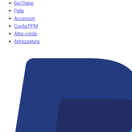
BioThane
Pelle
Accessori
Corda PPM
Altre corde
Attrezzatura