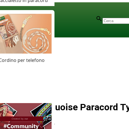
accialetto in paracord
Cordino per telefono
Neon Turquoise Paracord Ty
Articolo
# MT010247