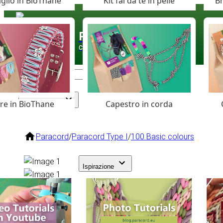
glio in BioThane
Kit fai da te in pelle
Br
Paracord
.eu
Coloured Cord Paradise
are in BioThane
Capestro in corda
Assortimento
Paracord
/
Paracord Type I
/
100 Basic colours
Ispirazione