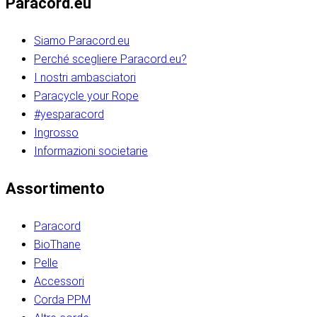
Paracord.eu
Siamo Paracord.eu
Perché scegliere Paracord.eu?
I nostri ambasciatori
Paracycle your Rope
#yesparacord
Ingrosso
Informazioni societarie​​​​‌ ‍ ​‍​‍‌‍ ‌ ​‍‌‍‍‌‌‍‌ ‌‍‍‌‌‍ ‍​‍​‍​ ‍‍​‍​‍‌ ​ ‌‍​‌‌‍ ‍‌‍‍‌‌ ‌​‌ ‍‌​‍ ‍‌‍‍‌‌‍ ​‍​‍​‍ ​​‍​‍‌‍‍​‌ ​‍‌‍‌‌‌‍‌‍​‍​‍​ ‍‍​‍​‍‌‍‍​‌ ‌​‌ ‌​‌ ​​‌ ​ ​ ‍‍​‍ ​‍ ‌ ​​‌‍​‌‌ ​‍‌‍​‌‌‍​ ‌‍ ‌ ​‍‌‍‌​​‍ ‍‌ ​ ‌‍​‌‌‍ ‍‌‍‍‌‌ ‌​‌ ‍‌​‍ ‍‌ ​ ‌ ‌​‌ ‌‌‌‍‌​‌‍‍‌‌‍ ​‍ ‌‍‍‌‌‍ ‍‌ ‌​‌‍‌‌‌‍ ‍‌ ‌​​‍ ‌‍‌‌‌‍‌​‌‍‍‌‌ ‌​​‍ ‌‍ ‌‌‍ ‌‍‌​‌‍‌‌​ ‌‌ ​​‌ ​‍‌‍‌‌‌ ​ ‌‍‌‌‌‍ ‍‌ ‌​‌‍​‌‌ ‌​‌‍‍‌‌‍ ‌‍ ‍​ ‍ ‌‍‍‌‌‍‌​​ ‌‌‍‌‍‌‍ ‌‍ ‌ ‌​‌‍‌‌‌ ​‍​‍ ‌‌‍​‍‌ ​‍‌‍​‌‌‍ ‍‌‍‌​​‍ ‌‌‍‍‌‌‍ ‌‌ ​​‌ ​‍‌‍‍‌‌‍ ‍‌ ‌​​ ‍ ‌ ‌​‌ ‍‌‌ ​​‌‍‌‌​ ‌‌ ‌​‌ ​‍‌‍​‌‌‍ ‍‌ ​ ‌‍ ​‌‍​‌‌ ‌​‌‍‌‌‌‍‌​​‍ ‌‌‍ ‌‌‍‌‌‌ ​ ‌ ​ ‌‍​‌‌‍‌ ‌‍‌‌​ ‍ ‌ ​​‌‍​‌‌ ‌​‌‍‍​​ ‌‌ ‌‍‌‍​‌‌‍ ​‌ ‌‌‌‍‌‌​‍ ‍‌‍‍‌‌ ‌​‌‌ ‌​‍‌‌‌‌​​ ‌‍​‍‌‍​‌‌ ​ ‌‍‌‌‌‌‌‌‌ ​‍‌‍ ​​ ‌‌‍‍​‌ ‌​‌ ‌​‌ ​​‌ ​ ​‍‌‌​ ​ ‌​​‌​‍‌‌​ ​‍‌​‌‍​‍‌‌​ ​‍‌​‌‍‌ ​​‌‍​‌‌ ​‍‌‍​‌‌‍​ ‌‍ ‌ ​‍‌‍‌​​‍ ‍‌ ​ ‌‍​‌‌‍ ‍‌‍‍‌‌ ‌​‌ ‍‌​‍ ‍‌ ​ ‌ ‌​‌ ‌‌‌‍‌​‌‍‍‌‌‍ ​‍‌‍‌‍‍‌‌‍‌​​ ‌‌‍‌‍‌‍ ‌‍ ‌ ‌​‌‍‌‌‌ ​‍​‍ ‌‌‍​‍‌ ​‍‌‍​‌‌‍ ‍‌‍‌​​‍ ‌‌‍‍‌‌‍ ‌‌ ​​‌ ​‍‌‍‍‌‌‍ ‍‌ ‌​​‍‌‍‌ ‌​‌ ‍‌‌ ​​‌‍‌‌​ ‌‌ ‌​‌ ​‍‌‍​‌‌‍ ‍‌ ​ ‌‍ ​‌‍​‌‌ ‌​‌‍‌‌‌‍‌​​‍ ‌‌‍ ‌‌‍‌‌‌ ​ ‌ ​ ‌‍​‌‌‍‌ ‌‍‌‌​‍‌‍‌ ​​‌‍​‌‌ ‌​‌‍‍​​ ‌‌ ‌‍‌‍​‌‌‍ ​‌ ‌‌‌‍‌‌​‍ ‍‌‍‍‌‌ ‌​‌‌ ‌​‍‌‌‌‌​​‍‌‍‌ ​​‌‍‌‌‌ ​‍‌ ​ ‌ ​​‌‍‌‌‌‍​ ‌ ‌​‌‍‍‌‌ ‌‍‌‍‌‌​ ‌‌ ​​‌ ‌‌‌‍​‍‌‍ ​‌‍‍‌‌ ​ ‌‍‍​‌‍‌‌‌‍‌​​‍​‍‌ ‌​​​​‌ ‍ ​‍​‍‌‍ ‌ ​‍‌‍‍‌‌‍‌ ‌‍‍‌‌‍ ‍​‍​‍​ ‍‍​‍​‍‌ ​ ‌‍​‌‌‍ ‍‌‍‍‌‌ ‌​‌ ‍‌​‍ ‍‌‍‍‌‌‍ ​‍​‍​‍ ​​‍​‍‌‍‍​‌ ​‍‌‍‌‌‌‍‌‍​‍​‍​ ‍‍​‍​‍‌‍‍​‌ ‌​‌ ‌​‌ ​​‌ ​ ​ ‍‍​‍ ​‍ ‌ ​​‌‍​‌‌ ​‍‌‍​‌‌‍​ ‌‍ ‌ ​‍‌‍‌​​‍ ‍‌ ​ ‌‍​‌‌‍ ‍‌‍‍‌‌ ‌​‌ ‍‌​‍ ‍‌ ​ ‌ ‌​‌ ‌‌‌‍‌​‌‍‍‌‌‍ ​‍ ‌‍‍‌‌‍ ‍‌ ‌​‌‍‌‌‌‍ ‍‌ ‌​​‍ ‌‍‌‌‌‍‌​‌‍‍‌‌ ‌​​‍ ‌‍ ‌‌‍ ‌‍‌​‌‍‌‌​ ‌‌ ​​‌ ​‍‌‍‌‌‌ ​ ‌‍‌‌‌‍ ‍‌ ‌​‌‍​‌‌ ‌​‌‍‍‌‌‍ ‌‍ ‍​ ‍ ‌‍‍‌‌‍‌​​ ‌‌‍‌‍‌‍ ‌‍ ‌ ‌​‌‍‌‌‌ ​‍​‍ ‌‌‍​‍‌ ​‍‌‍​‌‌‍ ‍‌‍‌​​‍ ‌‌‍‍‌‌‍ ‌‌ ​​‌ ​‍‌‍‍‌‌‍ ‍‌ ‌​​ ‍ ‌ ‌​‌ ‍‌‌ ​​‌‍‌‌​ ‌‌ ‌​‌ ​‍‌‍​‌‌‍ ‍‌ ​ ‌‍ ​‌‍​‌‌ ‌​‌‍‌‌‌‍‌​​‍ ‌‌‍ ‌‌‍‌‌‌ ​ ‌ ​ ‌‍​‌‌‍‌ ‌‍‌‌​ ‍ ‌ ​​‌‍​‌‌ ‌​‌‍‍​​ ‌‌ ‌‍‌‍​‌‌‍ ​‌ ‌‌‌‍‌‌​‍ ‍‌‍‍‌‌ ‌​‌‌ ‌​‍‌‌‌‌​​ ‌‍​‍‌‍​‌‌ ​ ‌‍‌‌‌‌‌‌‌ ​‍‌‍ ​​ ‌‌‍‍​‌ ‌​‌ ‌​‌ ​​‌ ​ ​‍‌‌​ ​ ‌​​‌​‍‌‌​ ​‍‌​‌‍​‍‌‌​ ​‍‌​‌‍‌ ​​‌‍​‌‌ ​‍‌‍​‌‌‍​ ‌‍ ‌ ​‍‌‍‌​​‍ ‍‌ ​ ‌‍​‌‌‍ ‍‌‍‍‌‌ ‌​‌ ‍‌​‍ ‍‌ ​ ‌ ‌​‌ ‌‌‌‍‌​‌‍‍‌‌‍ ​‍‌‍‌‍‍‌‌‍‌​​ ‌‌‍‌‍‌‍ ‌‍ ‌ ‌​‌‍‌‌‌ ​‍​‍ ‌‌‍​‍‌ ​‍‌‍​‌‌‍ ‍‌‍‌​​‍ ‌‌‍‍‌‌‍ ‌‌ ​​‌ ​‍‌‍‍‌‌‍ ‍‌ ‌​​‍‌‍‌ ‌​‌ ‍‌‌ ​​‌‍‌‌​ ‌‌ ‌​‌ ​‍‌‍​‌‌‍ ‍‌ ​ ‌‍ ​‌‍​‌‌ ‌​‌‍‌‌‌‍‌​​‍ ‌‌‍ ‌‌‍‌‌‌ ​ ‌ ​ ‌‍​‌‌‍‌ ‌‍‌‌​‍‌‍‌ ​​‌‍​‌‌ ‌​‌‍‍​​ ‌‌ ‌‍‌‍​‌‌‍ ​‌ ‌‌‌‍‌‌​‍ ‍‌‍‍‌‌ ‌​‌‌ ‌​‍‌‌‌‌​​‍‌‍‌ ​​‌‍‌‌‌ ​‍‌ ​ ‌ ​​‌‍‌‌‌‍​ ‌ ‌​‌‍‍‌‌ ‌‍‌‍‌‌​ ‌‌ ​​‌ ‌‌‌‍​‍‌‍ ​‌‍‍‌‌ ​ ‌‍‍​‌‍‌‌‌‍‌​​‍​‍‌ ‌
Assortimento
Paracord
BioThane
Pelle
Accessori
Corda PPM