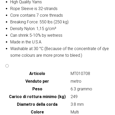
High Quality Yarns
Rope Sleeve is 32-strands
Core contains 7 core threads
Breaking Force: 550 lbs (250 kg)
Density Nylon: 1,15 g/cm³
Can shrink 5-10% by wetness
Made in the U.S.A.
Washable at 30 °C (Because of the concentrate of dye
some colours are more prone to bleed.)
Articolo
MT010708
Venduto per
metro
Peso
6.3 grammo
Carico di rottura minimo (kg)
249
Diametro della corda
3.8 mm
Colore
Multi