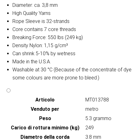
Diameter: ca. 3,8 mm
High Quality Yarns
Rope Sleeve is 32-strands
Core contains 7 core threads
Breaking Force: 550 lbs (249 kg)
Density Nylon: 1,15 g/cm³
Can shrink 5-10% by wetness
Made in the U.S.A.
Washable at 30 °C (Because of the concentrate of dye
some colours are more prone to bleed.)
Articolo
MT013788
Venduto per
metro
Peso
5.3 grammo
Carico di rottura minimo (kg)
249
Diametro della corda
3.8 mm