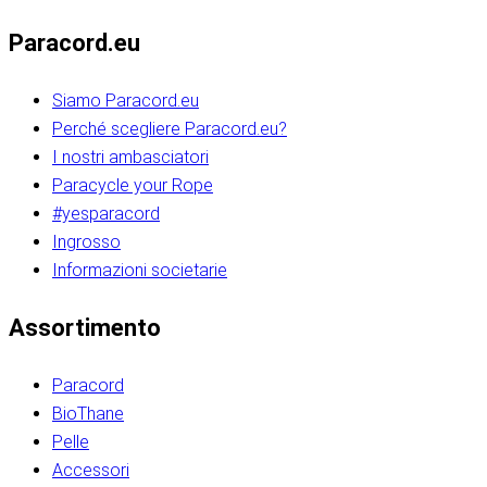
Paracord.eu
Siamo Paracord.eu
Perché scegliere Paracord.eu?
I nostri ambasciatori
Paracycle your Rope
#yesparacord
Ingrosso
Informazioni societarie​​​​‌ ‍ ​‍​‍‌‍ ‌ ​‍‌‍‍‌‌‍‌ ‌‍‍‌‌‍ ‍​‍​‍​ ‍‍​‍​‍‌ ​ ‌‍​‌‌‍ ‍‌‍‍‌‌ ‌​‌ ‍‌​‍ ‍‌‍‍‌‌‍ ​‍​‍​‍ ​​‍​‍‌‍‍​‌ ​‍‌‍‌‌‌‍‌‍​‍​‍​ ‍‍​‍​‍‌‍‍​‌ ‌​‌ ‌​‌ ​​‌ ​ ​ ‍‍​‍ ​‍ ‌ ​​‌‍​‌‌ ​‍‌‍​‌‌‍​ ‌‍ ‌ ​‍‌‍‌​​‍ ‍‌ ​ ‌‍​‌‌‍ ‍‌‍‍‌‌ ‌​‌ ‍‌​‍ ‍‌ ​ ‌ ‌​‌ ‌‌‌‍‌​‌‍‍‌‌‍ ​‍ ‌‍‍‌‌‍ ‍‌ ‌​‌‍‌‌‌‍ ‍‌ ‌​​‍ ‌‍‌‌‌‍‌​‌‍‍‌‌ ‌​​‍ ‌‍ ‌‌‍ ‌‍‌​‌‍‌‌​ ‌‌ ​​‌ ​‍‌‍‌‌‌ ​ ‌‍‌‌‌‍ ‍‌ ‌​‌‍​‌‌ ‌​‌‍‍‌‌‍ ‌‍ ‍​ ‍ ‌‍‍‌‌‍‌​​ ‌‌‍‌‍‌‍ ‌‍ ‌ ‌​‌‍‌‌‌ ​‍​‍ ‌‌‍​‍‌ ​‍‌‍​‌‌‍ ‍‌‍‌​​‍ ‌‌‍‍‌‌‍ ‌‌ ​​‌ ​‍‌‍‍‌‌‍ ‍‌ ‌​​ ‍ ‌ ‌​‌ ‍‌‌ ​​‌‍‌‌​ ‌‌ ‌​‌ ​‍‌‍​‌‌‍ ‍‌ ​ ‌‍ ​‌‍​‌‌ ‌​‌‍‌‌‌‍‌​​‍ ‌‌‍ ‌‌‍‌‌‌ ​ ‌ ​ ‌‍​‌‌‍‌ ‌‍‌‌​ ‍ ‌ ​​‌‍​‌‌ ‌​‌‍‍​​ ‌‌ ‌‍‌‍​‌‌‍ ​‌ ‌‌‌‍‌‌​‍ ‍‌‍‍‌‌ ‌​‌‌ ‌​‍‌‌‌‌​​ ‌‍​‍‌‍​‌‌ ​ ‌‍‌‌‌‌‌‌‌ ​‍‌‍ ​​ ‌‌‍‍​‌ ‌​‌ ‌​‌ ​​‌ ​ ​‍‌‌​ ​ ‌​​‌​‍‌‌​ ​‍‌​‌‍​‍‌‌​ ​‍‌​‌‍‌ ​​‌‍​‌‌ ​‍‌‍​‌‌‍​ ‌‍ ‌ ​‍‌‍‌​​‍ ‍‌ ​ ‌‍​‌‌‍ ‍‌‍‍‌‌ ‌​‌ ‍‌​‍ ‍‌ ​ ‌ ‌​‌ ‌‌‌‍‌​‌‍‍‌‌‍ ​‍‌‍‌‍‍‌‌‍‌​​ ‌‌‍‌‍‌‍ ‌‍ ‌ ‌​‌‍‌‌‌ ​‍​‍ ‌‌‍​‍‌ ​‍‌‍​‌‌‍ ‍‌‍‌​​‍ ‌‌‍‍‌‌‍ ‌‌ ​​‌ ​‍‌‍‍‌‌‍ ‍‌ ‌​​‍‌‍‌ ‌​‌ ‍‌‌ ​​‌‍‌‌​ ‌‌ ‌​‌ ​‍‌‍​‌‌‍ ‍‌ ​ ‌‍ ​‌‍​‌‌ ‌​‌‍‌‌‌‍‌​​‍ ‌‌‍ ‌‌‍‌‌‌ ​ ‌ ​ ‌‍​‌‌‍‌ ‌‍‌‌​‍‌‍‌ ​​‌‍​‌‌ ‌​‌‍‍​​ ‌‌ ‌‍‌‍​‌‌‍ ​‌ ‌‌‌‍‌‌​‍ ‍‌‍‍‌‌ ‌​‌‌ ‌​‍‌‌‌‌​​‍‌‍‌ ​​‌‍‌‌‌ ​‍‌ ​ ‌ ​​‌‍‌‌‌‍​ ‌ ‌​‌‍‍‌‌ ‌‍‌‍‌‌​ ‌‌ ​​‌ ‌‌‌‍​‍‌‍ ​‌‍‍‌‌ ​ ‌‍‍​‌‍‌‌‌‍‌​​‍​‍‌ ‌​​​​‌ ‍ ​‍​‍‌‍ ‌ ​‍‌‍‍‌‌‍‌ ‌‍‍‌‌‍ ‍​‍​‍​ ‍‍​‍​‍‌ ​ ‌‍​‌‌‍ ‍‌‍‍‌‌ ‌​‌ ‍‌​‍ ‍‌‍‍‌‌‍ ​‍​‍​‍ ​​‍​‍‌‍‍​‌ ​‍‌‍‌‌‌‍‌‍​‍​‍​ ‍‍​‍​‍‌‍‍​‌ ‌​‌ ‌​‌ ​​‌ ​ ​ ‍‍​‍ ​‍ ‌ ​​‌‍​‌‌ ​‍‌‍​‌‌‍​ ‌‍ ‌ ​‍‌‍‌​​‍ ‍‌ ​ ‌‍​‌‌‍ ‍‌‍‍‌‌ ‌​‌ ‍‌​‍ ‍‌ ​ ‌ ‌​‌ ‌‌‌‍‌​‌‍‍‌‌‍ ​‍ ‌‍‍‌‌‍ ‍‌ ‌​‌‍‌‌‌‍ ‍‌ ‌​​‍ ‌‍‌‌‌‍‌​‌‍‍‌‌ ‌​​‍ ‌‍ ‌‌‍ ‌‍‌​‌‍‌‌​ ‌‌ ​​‌ ​‍‌‍‌‌‌ ​ ‌‍‌‌‌‍ ‍‌ ‌​‌‍​‌‌ ‌​‌‍‍‌‌‍ ‌‍ ‍​ ‍ ‌‍‍‌‌‍‌​​ ‌‌‍‌‍‌‍ ‌‍ ‌ ‌​‌‍‌‌‌ ​‍​‍ ‌‌‍​‍‌ ​‍‌‍​‌‌‍ ‍‌‍‌​​‍ ‌‌‍‍‌‌‍ ‌‌ ​​‌ ​‍‌‍‍‌‌‍ ‍‌ ‌​​ ‍ ‌ ‌​‌ ‍‌‌ ​​‌‍‌‌​ ‌‌ ‌​‌ ​‍‌‍​‌‌‍ ‍‌ ​ ‌‍ ​‌‍​‌‌ ‌​‌‍‌‌‌‍‌​​‍ ‌‌‍ ‌‌‍‌‌‌ ​ ‌ ​ ‌‍​‌‌‍‌ ‌‍‌‌​ ‍ ‌ ​​‌‍​‌‌ ‌​‌‍‍​​ ‌‌ ‌‍‌‍​‌‌‍ ​‌ ‌‌‌‍‌‌​‍ ‍‌‍‍‌‌ ‌​‌‌ ‌​‍‌‌‌‌​​ ‌‍​‍‌‍​‌‌ ​ ‌‍‌‌‌‌‌‌‌ ​‍‌‍ ​​ ‌‌‍‍​‌ ‌​‌ ‌​‌ ​​‌ ​ ​‍‌‌​ ​ ‌​​‌​‍‌‌​ ​‍‌​‌‍​‍‌‌​ ​‍‌​‌‍‌ ​​‌‍​‌‌ ​‍‌‍​‌‌‍​ ‌‍ ‌ ​‍‌‍‌​​‍ ‍‌ ​ ‌‍​‌‌‍ ‍‌‍‍‌‌ ‌​‌ ‍‌​‍ ‍‌ ​ ‌ ‌​‌ ‌‌‌‍‌​‌‍‍‌‌‍ ​‍‌‍‌‍‍‌‌‍‌​​ ‌‌‍‌‍‌‍ ‌‍ ‌ ‌​‌‍‌‌‌ ​‍​‍ ‌‌‍​‍‌ ​‍‌‍​‌‌‍ ‍‌‍‌​​‍ ‌‌‍‍‌‌‍ ‌‌ ​​‌ ​‍‌‍‍‌‌‍ ‍‌ ‌​​‍‌‍‌ ‌​‌ ‍‌‌ ​​‌‍‌‌​ ‌‌ ‌​‌ ​‍‌‍​‌‌‍ ‍‌ ​ ‌‍ ​‌‍​‌‌ ‌​‌‍‌‌‌‍‌​​‍ ‌‌‍ ‌‌‍‌‌‌ ​ ‌ ​ ‌‍​‌‌‍‌ ‌‍‌‌​‍‌‍‌ ​​‌‍​‌‌ ‌​‌‍‍​​ ‌‌ ‌‍‌‍​‌‌‍ ​‌ ‌‌‌‍‌‌​‍ ‍‌‍‍‌‌ ‌​‌‌ ‌​‍‌‌‌‌​​‍‌‍‌ ​​‌‍‌‌‌ ​‍‌ ​ ‌ ​​‌‍‌‌‌‍​ ‌ ‌​‌‍‍‌‌ ‌‍‌‍‌‌​ ‌‌ ​​‌ ‌‌‌‍​‍‌‍ ​‌‍‍‌‌ ​ ‌‍‍​‌‍‌‌‌‍‌​​‍​‍‌ ‌
Assortimento
Paracord
BioThane
Pelle
Accessori