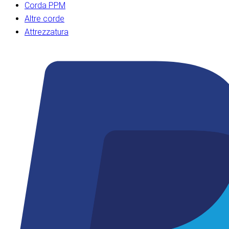
Corda PPM
Altre corde
Attrezzatura