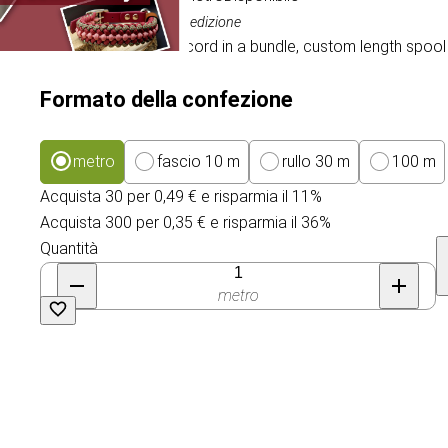
IVA inclusa, esclusa la spedizione
- We supply our Paracord in a bundle, custom length spool
Formato della confezione
metro
fascio 10 m
rullo 30 m
100 m
Acquista 30 per 0,49 € e risparmia il 11%
Acquista 300 per 0,35 € e risparmia il 36%
Quantità
metro