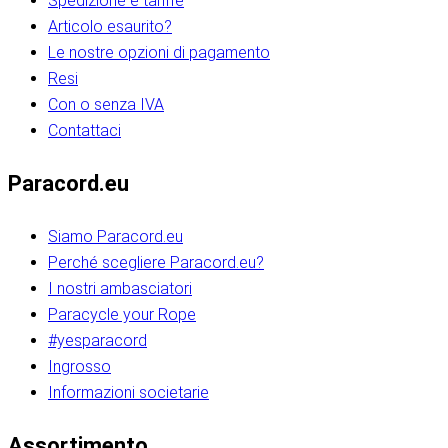
Spedizione e tariffe
Articolo esaurito?
Le nostre opzioni di pagamento
Resi
Con o senza IVA
Contattaci
Paracord.eu
Siamo Paracord.eu
Perché scegliere Paracord.eu?
I nostri ambasciatori
Paracycle your Rope
#yesparacord
Ingrosso
Informazioni societarie​​​​‌ ‍ ​‍​‍‌‍ ‌ ​‍‌‍‍‌‌‍‌ ‌‍‍‌‌‍ ‍​‍​‍​ ‍‍​‍​‍‌ ​ ‌‍​‌‌‍ ‍‌‍‍‌‌ ‌​‌ ‍‌​‍ ‍‌‍‍‌‌‍ ​‍​‍​‍ ​​‍​‍‌‍‍​‌ ​‍‌‍‌‌‌‍‌‍​‍​‍​ ‍‍​‍​‍‌‍‍​‌ ‌​‌ ‌​‌ ​​‌ ​ ​ ‍‍​‍ ​‍ ‌ ​​‌‍​‌‌ ​‍‌‍​‌‌‍​ ‌‍ ‌ ​‍‌‍‌​​‍ ‍‌ ​ ‌‍​‌‌‍ ‍‌‍‍‌‌ ‌​‌ ‍‌​‍ ‍‌ ​ ‌ ‌​‌ ‌‌‌‍‌​‌‍‍‌‌‍ ​‍ ‌‍‍‌‌‍ ‍‌ ‌​‌‍‌‌‌‍ ‍‌ ‌​​‍ ‌‍‌‌‌‍‌​‌‍‍‌‌ ‌​​‍ ‌‍ ‌‌‍ ‌‍‌​‌‍‌‌​ ‌‌ ​​‌ ​‍‌‍‌‌‌ ​ ‌‍‌‌‌‍ ‍‌ ‌​‌‍​‌‌ ‌​‌‍‍‌‌‍ ‌‍ ‍​ ‍ ‌‍‍‌‌‍‌​​ ‌‌‍‌‍‌‍ ‌‍ ‌ ‌​‌‍‌‌‌ ​‍​‍ ‌‌‍​‍‌ ​‍‌‍​‌‌‍ ‍‌‍‌​​‍ ‌‌‍‍‌‌‍ ‌‌ ​​‌ ​‍‌‍‍‌‌‍ ‍‌ ‌​​ ‍ ‌ ‌​‌ ‍‌‌ ​​‌‍‌‌​ ‌‌ ‌​‌ ​‍‌‍​‌‌‍ ‍‌ ​ ‌‍ ​‌‍​‌‌ ‌​‌‍‌‌‌‍‌​​‍ ‌‌‍ ‌‌‍‌‌‌ ​ ‌ ​ ‌‍​‌‌‍‌ ‌‍‌‌​ ‍ ‌ ​​‌‍​‌‌ ‌​‌‍‍​​ ‌‌ ‌‍‌‍​‌‌‍ ​‌ ‌‌‌‍‌‌​‍ ‍‌‍‍‌‌ ‌​‌‌ ‌​‍‌‌‌‌​​ ‌‍​‍‌‍​‌‌ ​ ‌‍‌‌‌‌‌‌‌ ​‍‌‍ ​​ ‌‌‍‍​‌ ‌​‌ ‌​‌ ​​‌ ​ ​‍‌‌​ ​ ‌​​‌​‍‌‌​ ​‍‌​‌‍​‍‌‌​ ​‍‌​‌‍‌ ​​‌‍​‌‌ ​‍‌‍​‌‌‍​ ‌‍ ‌ ​‍‌‍‌​​‍ ‍‌ ​ ‌‍​‌‌‍ ‍‌‍‍‌‌ ‌​‌ ‍‌​‍ ‍‌ ​ ‌ ‌​‌ ‌‌‌‍‌​‌‍‍‌‌‍ ​‍‌‍‌‍‍‌‌‍‌​​ ‌‌‍‌‍‌‍ ‌‍ ‌ ‌​‌‍‌‌‌ ​‍​‍ ‌‌‍​‍‌ ​‍‌‍​‌‌‍ ‍‌‍‌​​‍ ‌‌‍‍‌‌‍ ‌‌ ​​‌ ​‍‌‍‍‌‌‍ ‍‌ ‌​​‍‌‍‌ ‌​‌ ‍‌‌ ​​‌‍‌‌​ ‌‌ ‌​‌ ​‍‌‍​‌‌‍ ‍‌ ​ ‌‍ ​‌‍​‌‌ ‌​‌‍‌‌‌‍‌​​‍ ‌‌‍ ‌‌‍‌‌‌ ​ ‌ ​ ‌‍​‌‌‍‌ ‌‍‌‌​‍‌‍‌ ​​‌‍​‌‌ ‌​‌‍‍​​ ‌‌ ‌‍‌‍​‌‌‍ ​‌ ‌‌‌‍‌‌​‍ ‍‌‍‍‌‌ ‌​‌‌ ‌​‍‌‌‌‌​​‍‌‍‌ ​​‌‍‌‌‌ ​‍‌ ​ ‌ ​​‌‍‌‌‌‍​ ‌ ‌​‌‍‍‌‌ ‌‍‌‍‌‌​ ‌‌ ​​‌ ‌‌‌‍​‍‌‍ ​‌‍‍‌‌ ​ ‌‍‍​‌‍‌‌‌‍‌​​‍​‍‌ ‌​​​​‌ ‍ ​‍​‍‌‍ ‌ ​‍‌‍‍‌‌‍‌ ‌‍‍‌‌‍ ‍​‍​‍​ ‍‍​‍​‍‌ ​ ‌‍​‌‌‍ ‍‌‍‍‌‌ ‌​‌ ‍‌​‍ ‍‌‍‍‌‌‍ ​‍​‍​‍ ​​‍​‍‌‍‍​‌ ​‍‌‍‌‌‌‍‌‍​‍​‍​ ‍‍​‍​‍‌‍‍​‌ ‌​‌ ‌​‌ ​​‌ ​ ​ ‍‍​‍ ​‍ ‌ ​​‌‍​‌‌ ​‍‌‍​‌‌‍​ ‌‍ ‌ ​‍‌‍‌​​‍ ‍‌ ​ ‌‍​‌‌‍ ‍‌‍‍‌‌ ‌​‌ ‍‌​‍ ‍‌ ​ ‌ ‌​‌ ‌‌‌‍‌​‌‍‍‌‌‍ ​‍ ‌‍‍‌‌‍ ‍‌ ‌​‌‍‌‌‌‍ ‍‌ ‌​​‍ ‌‍‌‌‌‍‌​‌‍‍‌‌ ‌​​‍ ‌‍ ‌‌‍ ‌‍‌​‌‍‌‌​ ‌‌ ​​‌ ​‍‌‍‌‌‌ ​ ‌‍‌‌‌‍ ‍‌ ‌​‌‍​‌‌ ‌​‌‍‍‌‌‍ ‌‍ ‍​ ‍ ‌‍‍‌‌‍‌​​ ‌‌‍‌‍‌‍ ‌‍ ‌ ‌​‌‍‌‌‌ ​‍​‍ ‌‌‍​‍‌ ​‍‌‍​‌‌‍ ‍‌‍‌​​‍ ‌‌‍‍‌‌‍ ‌‌ ​​‌ ​‍‌‍‍‌‌‍ ‍‌ ‌​​ ‍ ‌ ‌​‌ ‍‌‌ ​​‌‍‌‌​ ‌‌ ‌​‌ ​‍‌‍​‌‌‍ ‍‌ ​ ‌‍ ​‌‍​‌‌ ‌​‌‍‌‌‌‍‌​​‍ ‌‌‍ ‌‌‍‌‌‌ ​ ‌ ​ ‌‍​‌‌‍‌ ‌‍‌‌​ ‍ ‌ ​​‌‍​‌‌ ‌​‌‍‍​​ ‌‌ ‌‍‌‍​‌‌‍ ​‌ ‌‌‌‍‌‌​‍ ‍‌‍‍‌‌ ‌​‌‌ ‌​‍‌‌‌‌​​ ‌‍​‍‌‍​‌‌ ​ ‌‍‌‌‌‌‌‌‌ ​‍‌‍ ​​ ‌‌‍‍​‌ ‌​‌ ‌​‌ ​​‌ ​ ​‍‌‌​ ​ ‌​​‌​‍‌‌​ ​‍‌​‌‍​‍‌‌​ ​‍‌​‌‍‌ ​​‌‍​‌‌ ​‍‌‍​‌‌‍​ ‌‍ ‌ ​‍‌‍‌​​‍ ‍‌ ​ ‌‍​‌‌‍ ‍‌‍‍‌‌ ‌​‌ ‍‌​‍ ‍‌ ​ ‌ ‌​‌ ‌‌‌‍‌​‌‍‍‌‌‍ ​‍‌‍‌‍‍‌‌‍‌​​ ‌‌‍‌‍‌‍ ‌‍ ‌ ‌​‌‍‌‌‌ ​‍​‍ ‌‌‍​‍‌ ​‍‌‍​‌‌‍ ‍‌‍‌​​‍ ‌‌‍‍‌‌‍ ‌‌ ​​‌ ​‍‌‍‍‌‌‍ ‍‌ ‌​​‍‌‍‌ ‌​‌ ‍‌‌ ​​‌‍‌‌​ ‌‌ ‌​‌ ​‍‌‍​‌‌‍ ‍‌ ​ ‌‍ ​‌‍​‌‌ ‌​‌‍‌‌‌‍‌​​‍ ‌‌‍ ‌‌‍‌‌‌ ​ ‌ ​ ‌‍​‌‌‍‌ ‌‍‌‌​‍‌‍‌ ​​‌‍​‌‌ ‌​‌‍‍​​ ‌‌ ‌‍‌‍​‌‌‍ ​‌ ‌‌‌‍‌‌​‍ ‍‌‍‍‌‌ ‌​‌‌ ‌​‍‌‌‌‌​​‍‌‍‌ ​​‌‍‌‌‌ ​‍‌ ​ ‌ ​​‌‍‌‌‌‍​ ‌ ‌​‌‍‍‌‌ ‌‍‌‍‌‌​ ‌‌ ​​‌ ‌‌‌‍​‍‌‍ ​‌‍‍‌‌ ​ ‌‍‍​‌‍‌‌‌‍‌​​‍​‍‌ ‌
Assortimento