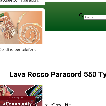
accialetto in paracord
Cordino per telefono
Lava Rosso Paracord 550 Typ
Articolo
# MT013862
0,55 €
/ al metro
Disponibile