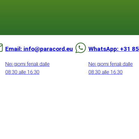
Email: info@paracord.eu
WhatsApp: +31 85
Nei giorni feriali dalle
Nei giorni feriali dalle
08:30 alle 16:30
08:30 alle 16:30