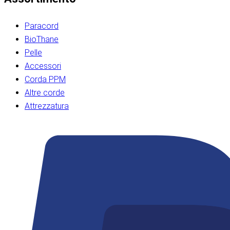
Paracord
BioThane
Pelle
Accessori
Corda PPM
Altre corde
Attrezzatura