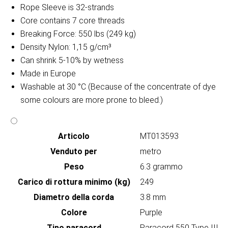
Rope Sleeve is 32-strands
Core contains 7 core threads
Breaking Force: 550 lbs (249 kg)
Density Nylon: 1,15 g/cm³
Can shrink 5-10% by wetness
Made in Europe
Washable at 30 °C (Because of the concentrate of dye
some colours are more prone to bleed.)
Articolo
MT013593
Venduto per
metro
Peso
6.3 grammo
Carico di rottura minimo (kg)
249
Diametro della corda
3.8 mm
Colore
Purple
Tipo paracord
Paracord 550 Type III