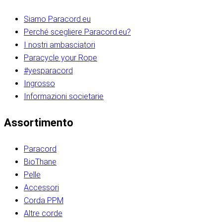
Siamo Paracord.eu
Perché scegliere Paracord.eu?
I nostri ambasciatori
Paracycle your Rope
#yesparacord
Ingrosso
Informazioni societarie​​​​‌ ‍ ​‍​‍‌‍ ‌ ​‍‌‍‍‌‌‍‌ ‌‍‍‌‌‍ ‍​‍​‍​ ‍‍​‍​‍‌ ​ ‌‍​‌‌‍ ‍‌‍‍‌‌ ‌​‌ ‍‌​‍ ‍‌‍‍‌‌‍ ​‍​‍​‍ ​​‍​‍‌‍‍​‌ ​‍‌‍‌‌‌‍‌‍​‍​‍​ ‍‍​‍​‍‌‍‍​‌ ‌​‌ ‌​‌ ​​‌ ​ ​ ‍‍​‍ ​‍ ‌ ​​‌‍​‌‌ ​‍‌‍​‌‌‍​ ‌‍ ‌ ​‍‌‍‌​​‍ ‍‌ ​ ‌‍​‌‌‍ ‍‌‍‍‌‌ ‌​‌ ‍‌​‍ ‍‌ ​ ‌ ‌​‌ ‌‌‌‍‌​‌‍‍‌‌‍ ​‍ ‌‍‍‌‌‍ ‍‌ ‌​‌‍‌‌‌‍ ‍‌ ‌​​‍ ‌‍‌‌‌‍‌​‌‍‍‌‌ ‌​​‍ ‌‍ ‌‌‍ ‌‍‌​‌‍‌‌​ ‌‌ ​​‌ ​‍‌‍‌‌‌ ​ ‌‍‌‌‌‍ ‍‌ ‌​‌‍​‌‌ ‌​‌‍‍‌‌‍ ‌‍ ‍​ ‍ ‌‍‍‌‌‍‌​​ ‌‌‍‌‍‌‍ ‌‍ ‌ ‌​‌‍‌‌‌ ​‍​‍ ‌‌‍​‍‌ ​‍‌‍​‌‌‍ ‍‌‍‌​​‍ ‌‌‍‍‌‌‍ ‌‌ ​​‌ ​‍‌‍‍‌‌‍ ‍‌ ‌​​ ‍ ‌ ‌​‌ ‍‌‌ ​​‌‍‌‌​ ‌‌ ‌​‌ ​‍‌‍​‌‌‍ ‍‌ ​ ‌‍ ​‌‍​‌‌ ‌​‌‍‌‌‌‍‌​​‍ ‌‌‍ ‌‌‍‌‌‌ ​ ‌ ​ ‌‍​‌‌‍‌ ‌‍‌‌​ ‍ ‌ ​​‌‍​‌‌ ‌​‌‍‍​​ ‌‌ ‌‍‌‍​‌‌‍ ​‌ ‌‌‌‍‌‌​‍ ‍‌‍‍‌‌ ‌​‌‌ ‌​‍‌‌‌‌​​ ‌‍​‍‌‍​‌‌ ​ ‌‍‌‌‌‌‌‌‌ ​‍‌‍ ​​ ‌‌‍‍​‌ ‌​‌ ‌​‌ ​​‌ ​ ​‍‌‌​ ​ ‌​​‌​‍‌‌​ ​‍‌​‌‍​‍‌‌​ ​‍‌​‌‍‌ ​​‌‍​‌‌ ​‍‌‍​‌‌‍​ ‌‍ ‌ ​‍‌‍‌​​‍ ‍‌ ​ ‌‍​‌‌‍ ‍‌‍‍‌‌ ‌​‌ ‍‌​‍ ‍‌ ​ ‌ ‌​‌ ‌‌‌‍‌​‌‍‍‌‌‍ ​‍‌‍‌‍‍‌‌‍‌​​ ‌‌‍‌‍‌‍ ‌‍ ‌ ‌​‌‍‌‌‌ ​‍​‍ ‌‌‍​‍‌ ​‍‌‍​‌‌‍ ‍‌‍‌​​‍ ‌‌‍‍‌‌‍ ‌‌ ​​‌ ​‍‌‍‍‌‌‍ ‍‌ ‌​​‍‌‍‌ ‌​‌ ‍‌‌ ​​‌‍‌‌​ ‌‌ ‌​‌ ​‍‌‍​‌‌‍ ‍‌ ​ ‌‍ ​‌‍​‌‌ ‌​‌‍‌‌‌‍‌​​‍ ‌‌‍ ‌‌‍‌‌‌ ​ ‌ ​ ‌‍​‌‌‍‌ ‌‍‌‌​‍‌‍‌ ​​‌‍​‌‌ ‌​‌‍‍​​ ‌‌ ‌‍‌‍​‌‌‍ ​‌ ‌‌‌‍‌‌​‍ ‍‌‍‍‌‌ ‌​‌‌ ‌​‍‌‌‌‌​​‍‌‍‌ ​​‌‍‌‌‌ ​‍‌ ​ ‌ ​​‌‍‌‌‌‍​ ‌ ‌​‌‍‍‌‌ ‌‍‌‍‌‌​ ‌‌ ​​‌ ‌‌‌‍​‍‌‍ ​‌‍‍‌‌ ​ ‌‍‍​‌‍‌‌‌‍‌​​‍​‍‌ ‌​​​​‌ ‍ ​‍​‍‌‍ ‌ ​‍‌‍‍‌‌‍‌ ‌‍‍‌‌‍ ‍​‍​‍​ ‍‍​‍​‍‌ ​ ‌‍​‌‌‍ ‍‌‍‍‌‌ ‌​‌ ‍‌​‍ ‍‌‍‍‌‌‍ ​‍​‍​‍ ​​‍​‍‌‍‍​‌ ​‍‌‍‌‌‌‍‌‍​‍​‍​ ‍‍​‍​‍‌‍‍​‌ ‌​‌ ‌​‌ ​​‌ ​ ​ ‍‍​‍ ​‍ ‌ ​​‌‍​‌‌ ​‍‌‍​‌‌‍​ ‌‍ ‌ ​‍‌‍‌​​‍ ‍‌ ​ ‌‍​‌‌‍ ‍‌‍‍‌‌ ‌​‌ ‍‌​‍ ‍‌ ​ ‌ ‌​‌ ‌‌‌‍‌​‌‍‍‌‌‍ ​‍ ‌‍‍‌‌‍ ‍‌ ‌​‌‍‌‌‌‍ ‍‌ ‌​​‍ ‌‍‌‌‌‍‌​‌‍‍‌‌ ‌​​‍ ‌‍ ‌‌‍ ‌‍‌​‌‍‌‌​ ‌‌ ​​‌ ​‍‌‍‌‌‌ ​ ‌‍‌‌‌‍ ‍‌ ‌​‌‍​‌‌ ‌​‌‍‍‌‌‍ ‌‍ ‍​ ‍ ‌‍‍‌‌‍‌​​ ‌‌‍‌‍‌‍ ‌‍ ‌ ‌​‌‍‌‌‌ ​‍​‍ ‌‌‍​‍‌ ​‍‌‍​‌‌‍ ‍‌‍‌​​‍ ‌‌‍‍‌‌‍ ‌‌ ​​‌ ​‍‌‍‍‌‌‍ ‍‌ ‌​​ ‍ ‌ ‌​‌ ‍‌‌ ​​‌‍‌‌​ ‌‌ ‌​‌ ​‍‌‍​‌‌‍ ‍‌ ​ ‌‍ ​‌‍​‌‌ ‌​‌‍‌‌‌‍‌​​‍ ‌‌‍ ‌‌‍‌‌‌ ​ ‌ ​ ‌‍​‌‌‍‌ ‌‍‌‌​ ‍ ‌ ​​‌‍​‌‌ ‌​‌‍‍​​ ‌‌ ‌‍‌‍​‌‌‍ ​‌ ‌‌‌‍‌‌​‍ ‍‌‍‍‌‌ ‌​‌‌ ‌​‍‌‌‌‌​​ ‌‍​‍‌‍​‌‌ ​ ‌‍‌‌‌‌‌‌‌ ​‍‌‍ ​​ ‌‌‍‍​‌ ‌​‌ ‌​‌ ​​‌ ​ ​‍‌‌​ ​ ‌​​‌​‍‌‌​ ​‍‌​‌‍​‍‌‌​ ​‍‌​‌‍‌ ​​‌‍​‌‌ ​‍‌‍​‌‌‍​ ‌‍ ‌ ​‍‌‍‌​​‍ ‍‌ ​ ‌‍​‌‌‍ ‍‌‍‍‌‌ ‌​‌ ‍‌​‍ ‍‌ ​ ‌ ‌​‌ ‌‌‌‍‌​‌‍‍‌‌‍ ​‍‌‍‌‍‍‌‌‍‌​​ ‌‌‍‌‍‌‍ ‌‍ ‌ ‌​‌‍‌‌‌ ​‍​‍ ‌‌‍​‍‌ ​‍‌‍​‌‌‍ ‍‌‍‌​​‍ ‌‌‍‍‌‌‍ ‌‌ ​​‌ ​‍‌‍‍‌‌‍ ‍‌ ‌​​‍‌‍‌ ‌​‌ ‍‌‌ ​​‌‍‌‌​ ‌‌ ‌​‌ ​‍‌‍​‌‌‍ ‍‌ ​ ‌‍ ​‌‍​‌‌ ‌​‌‍‌‌‌‍‌​​‍ ‌‌‍ ‌‌‍‌‌‌ ​ ‌ ​ ‌‍​‌‌‍‌ ‌‍‌‌​‍‌‍‌ ​​‌‍​‌‌ ‌​‌‍‍​​ ‌‌ ‌‍‌‍​‌‌‍ ​‌ ‌‌‌‍‌‌​‍ ‍‌‍‍‌‌ ‌​‌‌ ‌​‍‌‌‌‌​​‍‌‍‌ ​​‌‍‌‌‌ ​‍‌ ​ ‌ ​​‌‍‌‌‌‍​ ‌ ‌​‌‍‍‌‌ ‌‍‌‍‌‌​ ‌‌ ​​‌ ‌‌‌‍​‍‌‍ ​‌‍‍‌‌ ​ ‌‍‍​‌‍‌‌‌‍‌​​‍​‍‌ ‌
Assortimento
Paracord
BioThane
Pelle
Accessori
Corda PPM
Altre corde