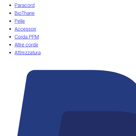
Paracord
BioThane
Pelle
Accessori
Corda PPM
Altre corde
Attrezzatura