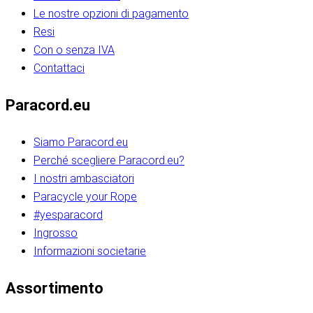
Le nostre opzioni di pagamento
Resi
Con o senza IVA
Contattaci
Paracord.eu
Siamo Paracord.eu
Perché scegliere Paracord.eu?
I nostri ambasciatori
Paracycle your Rope
#yesparacord
Ingrosso
Informazioni societarie​​​​‌ ‍ ​‍​‍‌‍ ‌ ​‍‌‍‍‌‌‍‌ ‌‍‍‌‌‍ ‍​‍​‍​ ‍‍​‍​‍‌ ​ ‌‍​‌‌‍ ‍‌‍‍‌‌ ‌​‌ ‍‌​‍ ‍‌‍‍‌‌‍ ​‍​‍​‍ ​​‍​‍‌‍‍​‌ ​‍‌‍‌‌‌‍‌‍​‍​‍​ ‍‍​‍​‍‌‍‍​‌ ‌​‌ ‌​‌ ​​‌ ​ ​ ‍‍​‍ ​‍ ‌ ​​‌‍​‌‌ ​‍‌‍​‌‌‍​ ‌‍ ‌ ​‍‌‍‌​​‍ ‍‌ ​ ‌‍​‌‌‍ ‍‌‍‍‌‌ ‌​‌ ‍‌​‍ ‍‌ ​ ‌ ‌​‌ ‌‌‌‍‌​‌‍‍‌‌‍ ​‍ ‌‍‍‌‌‍ ‍‌ ‌​‌‍‌‌‌‍ ‍‌ ‌​​‍ ‌‍‌‌‌‍‌​‌‍‍‌‌ ‌​​‍ ‌‍ ‌‌‍ ‌‍‌​‌‍‌‌​ ‌‌ ​​‌ ​‍‌‍‌‌‌ ​ ‌‍‌‌‌‍ ‍‌ ‌​‌‍​‌‌ ‌​‌‍‍‌‌‍ ‌‍ ‍​ ‍ ‌‍‍‌‌‍‌​​ ‌‌‍‌‍‌‍ ‌‍ ‌ ‌​‌‍‌‌‌ ​‍​‍ ‌‌‍​‍‌ ​‍‌‍​‌‌‍ ‍‌‍‌​​‍ ‌‌‍‍‌‌‍ ‌‌ ​​‌ ​‍‌‍‍‌‌‍ ‍‌ ‌​​ ‍ ‌ ‌​‌ ‍‌‌ ​​‌‍‌‌​ ‌‌ ‌​‌ ​‍‌‍​‌‌‍ ‍‌ ​ ‌‍ ​‌‍​‌‌ ‌​‌‍‌‌‌‍‌​​‍ ‌‌‍ ‌‌‍‌‌‌ ​ ‌ ​ ‌‍​‌‌‍‌ ‌‍‌‌​ ‍ ‌ ​​‌‍​‌‌ ‌​‌‍‍​​ ‌‌ ‌‍‌‍​‌‌‍ ​‌ ‌‌‌‍‌‌​‍ ‍‌‍‍‌‌ ‌​‌‌ ‌​‍‌‌‌‌​​ ‌‍​‍‌‍​‌‌ ​ ‌‍‌‌‌‌‌‌‌ ​‍‌‍ ​​ ‌‌‍‍​‌ ‌​‌ ‌​‌ ​​‌ ​ ​‍‌‌​ ​ ‌​​‌​‍‌‌​ ​‍‌​‌‍​‍‌‌​ ​‍‌​‌‍‌ ​​‌‍​‌‌ ​‍‌‍​‌‌‍​ ‌‍ ‌ ​‍‌‍‌​​‍ ‍‌ ​ ‌‍​‌‌‍ ‍‌‍‍‌‌ ‌​‌ ‍‌​‍ ‍‌ ​ ‌ ‌​‌ ‌‌‌‍‌​‌‍‍‌‌‍ ​‍‌‍‌‍‍‌‌‍‌​​ ‌‌‍‌‍‌‍ ‌‍ ‌ ‌​‌‍‌‌‌ ​‍​‍ ‌‌‍​‍‌ ​‍‌‍​‌‌‍ ‍‌‍‌​​‍ ‌‌‍‍‌‌‍ ‌‌ ​​‌ ​‍‌‍‍‌‌‍ ‍‌ ‌​​‍‌‍‌ ‌​‌ ‍‌‌ ​​‌‍‌‌​ ‌‌ ‌​‌ ​‍‌‍​‌‌‍ ‍‌ ​ ‌‍ ​‌‍​‌‌ ‌​‌‍‌‌‌‍‌​​‍ ‌‌‍ ‌‌‍‌‌‌ ​ ‌ ​ ‌‍​‌‌‍‌ ‌‍‌‌​‍‌‍‌ ​​‌‍​‌‌ ‌​‌‍‍​​ ‌‌ ‌‍‌‍​‌‌‍ ​‌ ‌‌‌‍‌‌​‍ ‍‌‍‍‌‌ ‌​‌‌ ‌​‍‌‌‌‌​​‍‌‍‌ ​​‌‍‌‌‌ ​‍‌ ​ ‌ ​​‌‍‌‌‌‍​ ‌ ‌​‌‍‍‌‌ ‌‍‌‍‌‌​ ‌‌ ​​‌ ‌‌‌‍​‍‌‍ ​‌‍‍‌‌ ​ ‌‍‍​‌‍‌‌‌‍‌​​‍​‍‌ ‌​​​​‌ ‍ ​‍​‍‌‍ ‌ ​‍‌‍‍‌‌‍‌ ‌‍‍‌‌‍ ‍​‍​‍​ ‍‍​‍​‍‌ ​ ‌‍​‌‌‍ ‍‌‍‍‌‌ ‌​‌ ‍‌​‍ ‍‌‍‍‌‌‍ ​‍​‍​‍ ​​‍​‍‌‍‍​‌ ​‍‌‍‌‌‌‍‌‍​‍​‍​ ‍‍​‍​‍‌‍‍​‌ ‌​‌ ‌​‌ ​​‌ ​ ​ ‍‍​‍ ​‍ ‌ ​​‌‍​‌‌ ​‍‌‍​‌‌‍​ ‌‍ ‌ ​‍‌‍‌​​‍ ‍‌ ​ ‌‍​‌‌‍ ‍‌‍‍‌‌ ‌​‌ ‍‌​‍ ‍‌ ​ ‌ ‌​‌ ‌‌‌‍‌​‌‍‍‌‌‍ ​‍ ‌‍‍‌‌‍ ‍‌ ‌​‌‍‌‌‌‍ ‍‌ ‌​​‍ ‌‍‌‌‌‍‌​‌‍‍‌‌ ‌​​‍ ‌‍ ‌‌‍ ‌‍‌​‌‍‌‌​ ‌‌ ​​‌ ​‍‌‍‌‌‌ ​ ‌‍‌‌‌‍ ‍‌ ‌​‌‍​‌‌ ‌​‌‍‍‌‌‍ ‌‍ ‍​ ‍ ‌‍‍‌‌‍‌​​ ‌‌‍‌‍‌‍ ‌‍ ‌ ‌​‌‍‌‌‌ ​‍​‍ ‌‌‍​‍‌ ​‍‌‍​‌‌‍ ‍‌‍‌​​‍ ‌‌‍‍‌‌‍ ‌‌ ​​‌ ​‍‌‍‍‌‌‍ ‍‌ ‌​​ ‍ ‌ ‌​‌ ‍‌‌ ​​‌‍‌‌​ ‌‌ ‌​‌ ​‍‌‍​‌‌‍ ‍‌ ​ ‌‍ ​‌‍​‌‌ ‌​‌‍‌‌‌‍‌​​‍ ‌‌‍ ‌‌‍‌‌‌ ​ ‌ ​ ‌‍​‌‌‍‌ ‌‍‌‌​ ‍ ‌ ​​‌‍​‌‌ ‌​‌‍‍​​ ‌‌ ‌‍‌‍​‌‌‍ ​‌ ‌‌‌‍‌‌​‍ ‍‌‍‍‌‌ ‌​‌‌ ‌​‍‌‌‌‌​​ ‌‍​‍‌‍​‌‌ ​ ‌‍‌‌‌‌‌‌‌ ​‍‌‍ ​​ ‌‌‍‍​‌ ‌​‌ ‌​‌ ​​‌ ​ ​‍‌‌​ ​ ‌​​‌​‍‌‌​ ​‍‌​‌‍​‍‌‌​ ​‍‌​‌‍‌ ​​‌‍​‌‌ ​‍‌‍​‌‌‍​ ‌‍ ‌ ​‍‌‍‌​​‍ ‍‌ ​ ‌‍​‌‌‍ ‍‌‍‍‌‌ ‌​‌ ‍‌​‍ ‍‌ ​ ‌ ‌​‌ ‌‌‌‍‌​‌‍‍‌‌‍ ​‍‌‍‌‍‍‌‌‍‌​​ ‌‌‍‌‍‌‍ ‌‍ ‌ ‌​‌‍‌‌‌ ​‍​‍ ‌‌‍​‍‌ ​‍‌‍​‌‌‍ ‍‌‍‌​​‍ ‌‌‍‍‌‌‍ ‌‌ ​​‌ ​‍‌‍‍‌‌‍ ‍‌ ‌​​‍‌‍‌ ‌​‌ ‍‌‌ ​​‌‍‌‌​ ‌‌ ‌​‌ ​‍‌‍​‌‌‍ ‍‌ ​ ‌‍ ​‌‍​‌‌ ‌​‌‍‌‌‌‍‌​​‍ ‌‌‍ ‌‌‍‌‌‌ ​ ‌ ​ ‌‍​‌‌‍‌ ‌‍‌‌​‍‌‍‌ ​​‌‍​‌‌ ‌​‌‍‍​​ ‌‌ ‌‍‌‍​‌‌‍ ​‌ ‌‌‌‍‌‌​‍ ‍‌‍‍‌‌ ‌​‌‌ ‌​‍‌‌‌‌​​‍‌‍‌ ​​‌‍‌‌‌ ​‍‌ ​ ‌ ​​‌‍‌‌‌‍​ ‌ ‌​‌‍‍‌‌ ‌‍‌‍‌‌​ ‌‌ ​​‌ ‌‌‌‍​‍‌‍ ​‌‍‍‌‌ ​ ‌‍‍​‌‍‌‌‌‍‌​​‍​‍‌ ‌
Assortimento