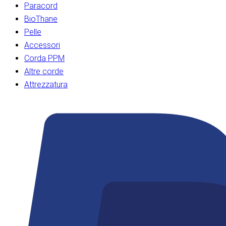
Paracord
BioThane
Pelle
Accessori
Corda PPM
Altre corde
Attrezzatura