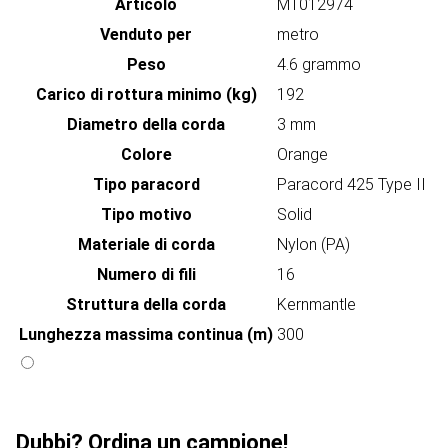
Articolo
MT012974
Venduto per
metro
Peso
4.6 grammo
Carico di rottura minimo (kg)
192
Diametro della corda
3 mm
Colore
Orange
Tipo paracord
Paracord 425 Type II
Tipo motivo
Solid
Materiale di corda
Nylon (PA)
Numero di fili
16
Struttura della corda
Kernmantle
Lunghezza massima continua (m)
300
Dubbi? Ordina un campione!