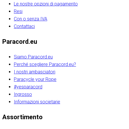
Le nostre opzioni di pagamento
Resi
Con o senza IVA
Contattaci
Paracord.eu
Siamo Paracord.eu
Perché scegliere Paracord.eu?
I nostri ambasciatori
Paracycle your Rope
#yesparacord
Ingrosso
Informazioni societarie​​​​‌ ‍ ​‍​‍‌‍ ‌ ​‍‌‍‍‌‌‍‌ ‌‍‍‌‌‍ ‍​‍​‍​ ‍‍​‍​‍‌ ​ ‌‍​‌‌‍ ‍‌‍‍‌‌ ‌​‌ ‍‌​‍ ‍‌‍‍‌‌‍ ​‍​‍​‍ ​​‍​‍‌‍‍​‌ ​‍‌‍‌‌‌‍‌‍​‍​‍​ ‍‍​‍​‍‌‍‍​‌ ‌​‌ ‌​‌ ​​‌ ​ ​ ‍‍​‍ ​‍ ‌ ​​‌‍​‌‌ ​‍‌‍​‌‌‍​ ‌‍ ‌ ​‍‌‍‌​​‍ ‍‌ ​ ‌‍​‌‌‍ ‍‌‍‍‌‌ ‌​‌ ‍‌​‍ ‍‌ ​ ‌ ‌​‌ ‌‌‌‍‌​‌‍‍‌‌‍ ​‍ ‌‍‍‌‌‍ ‍‌ ‌​‌‍‌‌‌‍ ‍‌ ‌​​‍ ‌‍‌‌‌‍‌​‌‍‍‌‌ ‌​​‍ ‌‍ ‌‌‍ ‌‍‌​‌‍‌‌​ ‌‌ ​​‌ ​‍‌‍‌‌‌ ​ ‌‍‌‌‌‍ ‍‌ ‌​‌‍​‌‌ ‌​‌‍‍‌‌‍ ‌‍ ‍​ ‍ ‌‍‍‌‌‍‌​​ ‌‌‍‌‍‌‍ ‌‍ ‌ ‌​‌‍‌‌‌ ​‍​‍ ‌‌‍​‍‌ ​‍‌‍​‌‌‍ ‍‌‍‌​​‍ ‌‌‍‍‌‌‍ ‌‌ ​​‌ ​‍‌‍‍‌‌‍ ‍‌ ‌​​ ‍ ‌ ‌​‌ ‍‌‌ ​​‌‍‌‌​ ‌‌ ‌​‌ ​‍‌‍​‌‌‍ ‍‌ ​ ‌‍ ​‌‍​‌‌ ‌​‌‍‌‌‌‍‌​​‍ ‌‌‍ ‌‌‍‌‌‌ ​ ‌ ​ ‌‍​‌‌‍‌ ‌‍‌‌​ ‍ ‌ ​​‌‍​‌‌ ‌​‌‍‍​​ ‌‌ ‌‍‌‍​‌‌‍ ​‌ ‌‌‌‍‌‌​‍ ‍‌‍‍‌‌ ‌​‌‌ ‌​‍‌‌‌‌​​ ‌‍​‍‌‍​‌‌ ​ ‌‍‌‌‌‌‌‌‌ ​‍‌‍ ​​ ‌‌‍‍​‌ ‌​‌ ‌​‌ ​​‌ ​ ​‍‌‌​ ​ ‌​​‌​‍‌‌​ ​‍‌​‌‍​‍‌‌​ ​‍‌​‌‍‌ ​​‌‍​‌‌ ​‍‌‍​‌‌‍​ ‌‍ ‌ ​‍‌‍‌​​‍ ‍‌ ​ ‌‍​‌‌‍ ‍‌‍‍‌‌ ‌​‌ ‍‌​‍ ‍‌ ​ ‌ ‌​‌ ‌‌‌‍‌​‌‍‍‌‌‍ ​‍‌‍‌‍‍‌‌‍‌​​ ‌‌‍‌‍‌‍ ‌‍ ‌ ‌​‌‍‌‌‌ ​‍​‍ ‌‌‍​‍‌ ​‍‌‍​‌‌‍ ‍‌‍‌​​‍ ‌‌‍‍‌‌‍ ‌‌ ​​‌ ​‍‌‍‍‌‌‍ ‍‌ ‌​​‍‌‍‌ ‌​‌ ‍‌‌ ​​‌‍‌‌​ ‌‌ ‌​‌ ​‍‌‍​‌‌‍ ‍‌ ​ ‌‍ ​‌‍​‌‌ ‌​‌‍‌‌‌‍‌​​‍ ‌‌‍ ‌‌‍‌‌‌ ​ ‌ ​ ‌‍​‌‌‍‌ ‌‍‌‌​‍‌‍‌ ​​‌‍​‌‌ ‌​‌‍‍​​ ‌‌ ‌‍‌‍​‌‌‍ ​‌ ‌‌‌‍‌‌​‍ ‍‌‍‍‌‌ ‌​‌‌ ‌​‍‌‌‌‌​​‍‌‍‌ ​​‌‍‌‌‌ ​‍‌ ​ ‌ ​​‌‍‌‌‌‍​ ‌ ‌​‌‍‍‌‌ ‌‍‌‍‌‌​ ‌‌ ​​‌ ‌‌‌‍​‍‌‍ ​‌‍‍‌‌ ​ ‌‍‍​‌‍‌‌‌‍‌​​‍​‍‌ ‌​​​​‌ ‍ ​‍​‍‌‍ ‌ ​‍‌‍‍‌‌‍‌ ‌‍‍‌‌‍ ‍​‍​‍​ ‍‍​‍​‍‌ ​ ‌‍​‌‌‍ ‍‌‍‍‌‌ ‌​‌ ‍‌​‍ ‍‌‍‍‌‌‍ ​‍​‍​‍ ​​‍​‍‌‍‍​‌ ​‍‌‍‌‌‌‍‌‍​‍​‍​ ‍‍​‍​‍‌‍‍​‌ ‌​‌ ‌​‌ ​​‌ ​ ​ ‍‍​‍ ​‍ ‌ ​​‌‍​‌‌ ​‍‌‍​‌‌‍​ ‌‍ ‌ ​‍‌‍‌​​‍ ‍‌ ​ ‌‍​‌‌‍ ‍‌‍‍‌‌ ‌​‌ ‍‌​‍ ‍‌ ​ ‌ ‌​‌ ‌‌‌‍‌​‌‍‍‌‌‍ ​‍ ‌‍‍‌‌‍ ‍‌ ‌​‌‍‌‌‌‍ ‍‌ ‌​​‍ ‌‍‌‌‌‍‌​‌‍‍‌‌ ‌​​‍ ‌‍ ‌‌‍ ‌‍‌​‌‍‌‌​ ‌‌ ​​‌ ​‍‌‍‌‌‌ ​ ‌‍‌‌‌‍ ‍‌ ‌​‌‍​‌‌ ‌​‌‍‍‌‌‍ ‌‍ ‍​ ‍ ‌‍‍‌‌‍‌​​ ‌‌‍‌‍‌‍ ‌‍ ‌ ‌​‌‍‌‌‌ ​‍​‍ ‌‌‍​‍‌ ​‍‌‍​‌‌‍ ‍‌‍‌​​‍ ‌‌‍‍‌‌‍ ‌‌ ​​‌ ​‍‌‍‍‌‌‍ ‍‌ ‌​​ ‍ ‌ ‌​‌ ‍‌‌ ​​‌‍‌‌​ ‌‌ ‌​‌ ​‍‌‍​‌‌‍ ‍‌ ​ ‌‍ ​‌‍​‌‌ ‌​‌‍‌‌‌‍‌​​‍ ‌‌‍ ‌‌‍‌‌‌ ​ ‌ ​ ‌‍​‌‌‍‌ ‌‍‌‌​ ‍ ‌ ​​‌‍​‌‌ ‌​‌‍‍​​ ‌‌ ‌‍‌‍​‌‌‍ ​‌ ‌‌‌‍‌‌​‍ ‍‌‍‍‌‌ ‌​‌‌ ‌​‍‌‌‌‌​​ ‌‍​‍‌‍​‌‌ ​ ‌‍‌‌‌‌‌‌‌ ​‍‌‍ ​​ ‌‌‍‍​‌ ‌​‌ ‌​‌ ​​‌ ​ ​‍‌‌​ ​ ‌​​‌​‍‌‌​ ​‍‌​‌‍​‍‌‌​ ​‍‌​‌‍‌ ​​‌‍​‌‌ ​‍‌‍​‌‌‍​ ‌‍ ‌ ​‍‌‍‌​​‍ ‍‌ ​ ‌‍​‌‌‍ ‍‌‍‍‌‌ ‌​‌ ‍‌​‍ ‍‌ ​ ‌ ‌​‌ ‌‌‌‍‌​‌‍‍‌‌‍ ​‍‌‍‌‍‍‌‌‍‌​​ ‌‌‍‌‍‌‍ ‌‍ ‌ ‌​‌‍‌‌‌ ​‍​‍ ‌‌‍​‍‌ ​‍‌‍​‌‌‍ ‍‌‍‌​​‍ ‌‌‍‍‌‌‍ ‌‌ ​​‌ ​‍‌‍‍‌‌‍ ‍‌ ‌​​‍‌‍‌ ‌​‌ ‍‌‌ ​​‌‍‌‌​ ‌‌ ‌​‌ ​‍‌‍​‌‌‍ ‍‌ ​ ‌‍ ​‌‍​‌‌ ‌​‌‍‌‌‌‍‌​​‍ ‌‌‍ ‌‌‍‌‌‌ ​ ‌ ​ ‌‍​‌‌‍‌ ‌‍‌‌​‍‌‍‌ ​​‌‍​‌‌ ‌​‌‍‍​​ ‌‌ ‌‍‌‍​‌‌‍ ​‌ ‌‌‌‍‌‌​‍ ‍‌‍‍‌‌ ‌​‌‌ ‌​‍‌‌‌‌​​‍‌‍‌ ​​‌‍‌‌‌ ​‍‌ ​ ‌ ​​‌‍‌‌‌‍​ ‌ ‌​‌‍‍‌‌ ‌‍‌‍‌‌​ ‌‌ ​​‌ ‌‌‌‍​‍‌‍ ​‌‍‍‌‌ ​ ‌‍‍​‌‍‌‌‌‍‌​​‍​‍‌ ‌
Assortimento