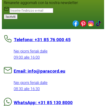
Rimanete aggiornati con la nostra newsletter:
Iscriviti
Telefono: +31 85 76 000 45
Nei giorni feriali dalle
09:00 alle 16:00
Email: info@paracord.eu
Nei giorni feriali dalle
08:30 alle 16:30
WhatsApp: +31 85 130 8000