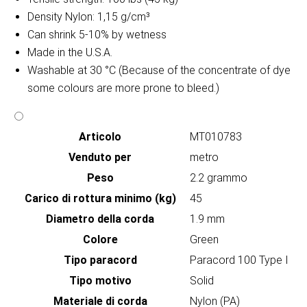
Density Nylon: 1,15 g/cm³
Can shrink 5-10% by wetness
Made in the U.S.A.
Washable at 30 °C (Because of the concentrate of dye
some colours are more prone to bleed.)
Articolo
MT010783
Venduto per
metro
Peso
2.2 grammo
Carico di rottura minimo (kg)
45
Diametro della corda
1.9 mm
Colore
Green
Tipo paracord
Paracord 100 Type I
Tipo motivo
Solid
Materiale di corda
Nylon (PA)