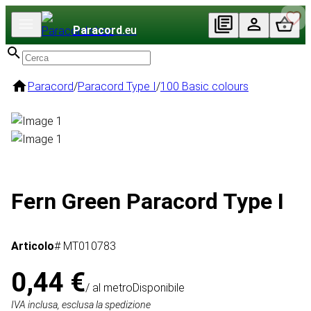
Paracord
.eu
Paracord
/
Paracord Type I
/
100 Basic colours
Fern Green Paracord Type I
Articolo
# MT010783
0,44 €
/ al metro
Disponibile
IVA inclusa, esclusa la spedizione