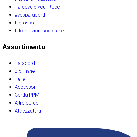
Paracycle your Rope
#yesparacord
Ingrosso
Informazioni societarie​​​​‌ ‍ ​‍​‍‌‍ ‌ ​‍‌‍‍‌‌‍‌ ‌‍‍‌‌‍ ‍​‍​‍​ ‍‍​‍​‍‌ ​ ‌‍​‌‌‍ ‍‌‍‍‌‌ ‌​‌ ‍‌​‍ ‍‌‍‍‌‌‍ ​‍​‍​‍ ​​‍​‍‌‍‍​‌ ​‍‌‍‌‌‌‍‌‍​‍​‍​ ‍‍​‍​‍‌‍‍​‌ ‌​‌ ‌​‌ ​​‌ ​ ​ ‍‍​‍ ​‍ ‌ ​​‌‍​‌‌ ​‍‌‍​‌‌‍​ ‌‍ ‌ ​‍‌‍‌​​‍ ‍‌ ​ ‌‍​‌‌‍ ‍‌‍‍‌‌ ‌​‌ ‍‌​‍ ‍‌ ​ ‌ ‌​‌ ‌‌‌‍‌​‌‍‍‌‌‍ ​‍ ‌‍‍‌‌‍ ‍‌ ‌​‌‍‌‌‌‍ ‍‌ ‌​​‍ ‌‍‌‌‌‍‌​‌‍‍‌‌ ‌​​‍ ‌‍ ‌‌‍ ‌‍‌​‌‍‌‌​ ‌‌ ​​‌ ​‍‌‍‌‌‌ ​ ‌‍‌‌‌‍ ‍‌ ‌​‌‍​‌‌ ‌​‌‍‍‌‌‍ ‌‍ ‍​ ‍ ‌‍‍‌‌‍‌​​ ‌‌‍‌‍‌‍ ‌‍ ‌ ‌​‌‍‌‌‌ ​‍​‍ ‌‌‍​‍‌ ​‍‌‍​‌‌‍ ‍‌‍‌​​‍ ‌‌‍‍‌‌‍ ‌‌ ​​‌ ​‍‌‍‍‌‌‍ ‍‌ ‌​​ ‍ ‌ ‌​‌ ‍‌‌ ​​‌‍‌‌​ ‌‌ ‌​‌ ​‍‌‍​‌‌‍ ‍‌ ​ ‌‍ ​‌‍​‌‌ ‌​‌‍‌‌‌‍‌​​‍ ‌‌‍ ‌‌‍‌‌‌ ​ ‌ ​ ‌‍​‌‌‍‌ ‌‍‌‌​ ‍ ‌ ​​‌‍​‌‌ ‌​‌‍‍​​ ‌‌ ‌‍‌‍​‌‌‍ ​‌ ‌‌‌‍‌‌​‍ ‍‌‍‍‌‌ ‌​‌‌ ‌​‍‌‌‌‌​​ ‌‍​‍‌‍​‌‌ ​ ‌‍‌‌‌‌‌‌‌ ​‍‌‍ ​​ ‌‌‍‍​‌ ‌​‌ ‌​‌ ​​‌ ​ ​‍‌‌​ ​ ‌​​‌​‍‌‌​ ​‍‌​‌‍​‍‌‌​ ​‍‌​‌‍‌ ​​‌‍​‌‌ ​‍‌‍​‌‌‍​ ‌‍ ‌ ​‍‌‍‌​​‍ ‍‌ ​ ‌‍​‌‌‍ ‍‌‍‍‌‌ ‌​‌ ‍‌​‍ ‍‌ ​ ‌ ‌​‌ ‌‌‌‍‌​‌‍‍‌‌‍ ​‍‌‍‌‍‍‌‌‍‌​​ ‌‌‍‌‍‌‍ ‌‍ ‌ ‌​‌‍‌‌‌ ​‍​‍ ‌‌‍​‍‌ ​‍‌‍​‌‌‍ ‍‌‍‌​​‍ ‌‌‍‍‌‌‍ ‌‌ ​​‌ ​‍‌‍‍‌‌‍ ‍‌ ‌​​‍‌‍‌ ‌​‌ ‍‌‌ ​​‌‍‌‌​ ‌‌ ‌​‌ ​‍‌‍​‌‌‍ ‍‌ ​ ‌‍ ​‌‍​‌‌ ‌​‌‍‌‌‌‍‌​​‍ ‌‌‍ ‌‌‍‌‌‌ ​ ‌ ​ ‌‍​‌‌‍‌ ‌‍‌‌​‍‌‍‌ ​​‌‍​‌‌ ‌​‌‍‍​​ ‌‌ ‌‍‌‍​‌‌‍ ​‌ ‌‌‌‍‌‌​‍ ‍‌‍‍‌‌ ‌​‌‌ ‌​‍‌‌‌‌​​‍‌‍‌ ​​‌‍‌‌‌ ​‍‌ ​ ‌ ​​‌‍‌‌‌‍​ ‌ ‌​‌‍‍‌‌ ‌‍‌‍‌‌​ ‌‌ ​​‌ ‌‌‌‍​‍‌‍ ​‌‍‍‌‌ ​ ‌‍‍​‌‍‌‌‌‍‌​​‍​‍‌ ‌​​​​‌ ‍ ​‍​‍‌‍ ‌ ​‍‌‍‍‌‌‍‌ ‌‍‍‌‌‍ ‍​‍​‍​ ‍‍​‍​‍‌ ​ ‌‍​‌‌‍ ‍‌‍‍‌‌ ‌​‌ ‍‌​‍ ‍‌‍‍‌‌‍ ​‍​‍​‍ ​​‍​‍‌‍‍​‌ ​‍‌‍‌‌‌‍‌‍​‍​‍​ ‍‍​‍​‍‌‍‍​‌ ‌​‌ ‌​‌ ​​‌ ​ ​ ‍‍​‍ ​‍ ‌ ​​‌‍​‌‌ ​‍‌‍​‌‌‍​ ‌‍ ‌ ​‍‌‍‌​​‍ ‍‌ ​ ‌‍​‌‌‍ ‍‌‍‍‌‌ ‌​‌ ‍‌​‍ ‍‌ ​ ‌ ‌​‌ ‌‌‌‍‌​‌‍‍‌‌‍ ​‍ ‌‍‍‌‌‍ ‍‌ ‌​‌‍‌‌‌‍ ‍‌ ‌​​‍ ‌‍‌‌‌‍‌​‌‍‍‌‌ ‌​​‍ ‌‍ ‌‌‍ ‌‍‌​‌‍‌‌​ ‌‌ ​​‌ ​‍‌‍‌‌‌ ​ ‌‍‌‌‌‍ ‍‌ ‌​‌‍​‌‌ ‌​‌‍‍‌‌‍ ‌‍ ‍​ ‍ ‌‍‍‌‌‍‌​​ ‌‌‍‌‍‌‍ ‌‍ ‌ ‌​‌‍‌‌‌ ​‍​‍ ‌‌‍​‍‌ ​‍‌‍​‌‌‍ ‍‌‍‌​​‍ ‌‌‍‍‌‌‍ ‌‌ ​​‌ ​‍‌‍‍‌‌‍ ‍‌ ‌​​ ‍ ‌ ‌​‌ ‍‌‌ ​​‌‍‌‌​ ‌‌ ‌​‌ ​‍‌‍​‌‌‍ ‍‌ ​ ‌‍ ​‌‍​‌‌ ‌​‌‍‌‌‌‍‌​​‍ ‌‌‍ ‌‌‍‌‌‌ ​ ‌ ​ ‌‍​‌‌‍‌ ‌‍‌‌​ ‍ ‌ ​​‌‍​‌‌ ‌​‌‍‍​​ ‌‌ ‌‍‌‍​‌‌‍ ​‌ ‌‌‌‍‌‌​‍ ‍‌‍‍‌‌ ‌​‌‌ ‌​‍‌‌‌‌​​ ‌‍​‍‌‍​‌‌ ​ ‌‍‌‌‌‌‌‌‌ ​‍‌‍ ​​ ‌‌‍‍​‌ ‌​‌ ‌​‌ ​​‌ ​ ​‍‌‌​ ​ ‌​​‌​‍‌‌​ ​‍‌​‌‍​‍‌‌​ ​‍‌​‌‍‌ ​​‌‍​‌‌ ​‍‌‍​‌‌‍​ ‌‍ ‌ ​‍‌‍‌​​‍ ‍‌ ​ ‌‍​‌‌‍ ‍‌‍‍‌‌ ‌​‌ ‍‌​‍ ‍‌ ​ ‌ ‌​‌ ‌‌‌‍‌​‌‍‍‌‌‍ ​‍‌‍‌‍‍‌‌‍‌​​ ‌‌‍‌‍‌‍ ‌‍ ‌ ‌​‌‍‌‌‌ ​‍​‍ ‌‌‍​‍‌ ​‍‌‍​‌‌‍ ‍‌‍‌​​‍ ‌‌‍‍‌‌‍ ‌‌ ​​‌ ​‍‌‍‍‌‌‍ ‍‌ ‌​​‍‌‍‌ ‌​‌ ‍‌‌ ​​‌‍‌‌​ ‌‌ ‌​‌ ​‍‌‍​‌‌‍ ‍‌ ​ ‌‍ ​‌‍​‌‌ ‌​‌‍‌‌‌‍‌​​‍ ‌‌‍ ‌‌‍‌‌‌ ​ ‌ ​ ‌‍​‌‌‍‌ ‌‍‌‌​‍‌‍‌ ​​‌‍​‌‌ ‌​‌‍‍​​ ‌‌ ‌‍‌‍​‌‌‍ ​‌ ‌‌‌‍‌‌​‍ ‍‌‍‍‌‌ ‌​‌‌ ‌​‍‌‌‌‌​​‍‌‍‌ ​​‌‍‌‌‌ ​‍‌ ​ ‌ ​​‌‍‌‌‌‍​ ‌ ‌​‌‍‍‌‌ ‌‍‌‍‌‌​ ‌‌ ​​‌ ‌‌‌‍​‍‌‍ ​‌‍‍‌‌ ​ ‌‍‍​‌‍‌‌‌‍‌​​‍​‍‌ ‌
Assortimento
Paracord
BioThane
Pelle
Accessori
Corda PPM
Altre corde
Attrezzatura