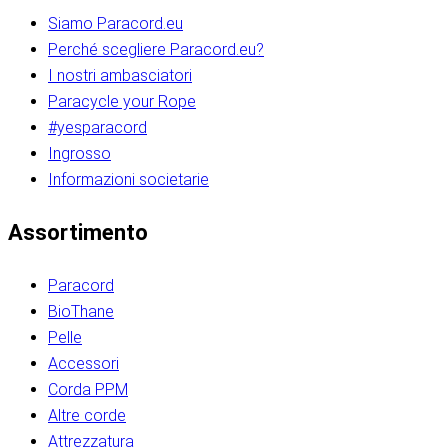
Siamo Paracord.eu
Perché scegliere Paracord.eu?
I nostri ambasciatori
Paracycle your Rope
#yesparacord
Ingrosso
Informazioni societarie​​​​‌ ‍ ​‍​‍‌‍ ‌ ​‍‌‍‍‌‌‍‌ ‌‍‍‌‌‍ ‍​‍​‍​ ‍‍​‍​‍‌ ​ ‌‍​‌‌‍ ‍‌‍‍‌‌ ‌​‌ ‍‌​‍ ‍‌‍‍‌‌‍ ​‍​‍​‍ ​​‍​‍‌‍‍​‌ ​‍‌‍‌‌‌‍‌‍​‍​‍​ ‍‍​‍​‍‌‍‍​‌ ‌​‌ ‌​‌ ​​‌ ​ ​ ‍‍​‍ ​‍ ‌ ​​‌‍​‌‌ ​‍‌‍​‌‌‍​ ‌‍ ‌ ​‍‌‍‌​​‍ ‍‌ ​ ‌‍​‌‌‍ ‍‌‍‍‌‌ ‌​‌ ‍‌​‍ ‍‌ ​ ‌ ‌​‌ ‌‌‌‍‌​‌‍‍‌‌‍ ​‍ ‌‍‍‌‌‍ ‍‌ ‌​‌‍‌‌‌‍ ‍‌ ‌​​‍ ‌‍‌‌‌‍‌​‌‍‍‌‌ ‌​​‍ ‌‍ ‌‌‍ ‌‍‌​‌‍‌‌​ ‌‌ ​​‌ ​‍‌‍‌‌‌ ​ ‌‍‌‌‌‍ ‍‌ ‌​‌‍​‌‌ ‌​‌‍‍‌‌‍ ‌‍ ‍​ ‍ ‌‍‍‌‌‍‌​​ ‌‌‍‌‍‌‍ ‌‍ ‌ ‌​‌‍‌‌‌ ​‍​‍ ‌‌‍​‍‌ ​‍‌‍​‌‌‍ ‍‌‍‌​​‍ ‌‌‍‍‌‌‍ ‌‌ ​​‌ ​‍‌‍‍‌‌‍ ‍‌ ‌​​ ‍ ‌ ‌​‌ ‍‌‌ ​​‌‍‌‌​ ‌‌ ‌​‌ ​‍‌‍​‌‌‍ ‍‌ ​ ‌‍ ​‌‍​‌‌ ‌​‌‍‌‌‌‍‌​​‍ ‌‌‍ ‌‌‍‌‌‌ ​ ‌ ​ ‌‍​‌‌‍‌ ‌‍‌‌​ ‍ ‌ ​​‌‍​‌‌ ‌​‌‍‍​​ ‌‌ ‌‍‌‍​‌‌‍ ​‌ ‌‌‌‍‌‌​‍ ‍‌‍‍‌‌ ‌​‌‌ ‌​‍‌‌‌‌​​ ‌‍​‍‌‍​‌‌ ​ ‌‍‌‌‌‌‌‌‌ ​‍‌‍ ​​ ‌‌‍‍​‌ ‌​‌ ‌​‌ ​​‌ ​ ​‍‌‌​ ​ ‌​​‌​‍‌‌​ ​‍‌​‌‍​‍‌‌​ ​‍‌​‌‍‌ ​​‌‍​‌‌ ​‍‌‍​‌‌‍​ ‌‍ ‌ ​‍‌‍‌​​‍ ‍‌ ​ ‌‍​‌‌‍ ‍‌‍‍‌‌ ‌​‌ ‍‌​‍ ‍‌ ​ ‌ ‌​‌ ‌‌‌‍‌​‌‍‍‌‌‍ ​‍‌‍‌‍‍‌‌‍‌​​ ‌‌‍‌‍‌‍ ‌‍ ‌ ‌​‌‍‌‌‌ ​‍​‍ ‌‌‍​‍‌ ​‍‌‍​‌‌‍ ‍‌‍‌​​‍ ‌‌‍‍‌‌‍ ‌‌ ​​‌ ​‍‌‍‍‌‌‍ ‍‌ ‌​​‍‌‍‌ ‌​‌ ‍‌‌ ​​‌‍‌‌​ ‌‌ ‌​‌ ​‍‌‍​‌‌‍ ‍‌ ​ ‌‍ ​‌‍​‌‌ ‌​‌‍‌‌‌‍‌​​‍ ‌‌‍ ‌‌‍‌‌‌ ​ ‌ ​ ‌‍​‌‌‍‌ ‌‍‌‌​‍‌‍‌ ​​‌‍​‌‌ ‌​‌‍‍​​ ‌‌ ‌‍‌‍​‌‌‍ ​‌ ‌‌‌‍‌‌​‍ ‍‌‍‍‌‌ ‌​‌‌ ‌​‍‌‌‌‌​​‍‌‍‌ ​​‌‍‌‌‌ ​‍‌ ​ ‌ ​​‌‍‌‌‌‍​ ‌ ‌​‌‍‍‌‌ ‌‍‌‍‌‌​ ‌‌ ​​‌ ‌‌‌‍​‍‌‍ ​‌‍‍‌‌ ​ ‌‍‍​‌‍‌‌‌‍‌​​‍​‍‌ ‌​​​​‌ ‍ ​‍​‍‌‍ ‌ ​‍‌‍‍‌‌‍‌ ‌‍‍‌‌‍ ‍​‍​‍​ ‍‍​‍​‍‌ ​ ‌‍​‌‌‍ ‍‌‍‍‌‌ ‌​‌ ‍‌​‍ ‍‌‍‍‌‌‍ ​‍​‍​‍ ​​‍​‍‌‍‍​‌ ​‍‌‍‌‌‌‍‌‍​‍​‍​ ‍‍​‍​‍‌‍‍​‌ ‌​‌ ‌​‌ ​​‌ ​ ​ ‍‍​‍ ​‍ ‌ ​​‌‍​‌‌ ​‍‌‍​‌‌‍​ ‌‍ ‌ ​‍‌‍‌​​‍ ‍‌ ​ ‌‍​‌‌‍ ‍‌‍‍‌‌ ‌​‌ ‍‌​‍ ‍‌ ​ ‌ ‌​‌ ‌‌‌‍‌​‌‍‍‌‌‍ ​‍ ‌‍‍‌‌‍ ‍‌ ‌​‌‍‌‌‌‍ ‍‌ ‌​​‍ ‌‍‌‌‌‍‌​‌‍‍‌‌ ‌​​‍ ‌‍ ‌‌‍ ‌‍‌​‌‍‌‌​ ‌‌ ​​‌ ​‍‌‍‌‌‌ ​ ‌‍‌‌‌‍ ‍‌ ‌​‌‍​‌‌ ‌​‌‍‍‌‌‍ ‌‍ ‍​ ‍ ‌‍‍‌‌‍‌​​ ‌‌‍‌‍‌‍ ‌‍ ‌ ‌​‌‍‌‌‌ ​‍​‍ ‌‌‍​‍‌ ​‍‌‍​‌‌‍ ‍‌‍‌​​‍ ‌‌‍‍‌‌‍ ‌‌ ​​‌ ​‍‌‍‍‌‌‍ ‍‌ ‌​​ ‍ ‌ ‌​‌ ‍‌‌ ​​‌‍‌‌​ ‌‌ ‌​‌ ​‍‌‍​‌‌‍ ‍‌ ​ ‌‍ ​‌‍​‌‌ ‌​‌‍‌‌‌‍‌​​‍ ‌‌‍ ‌‌‍‌‌‌ ​ ‌ ​ ‌‍​‌‌‍‌ ‌‍‌‌​ ‍ ‌ ​​‌‍​‌‌ ‌​‌‍‍​​ ‌‌ ‌‍‌‍​‌‌‍ ​‌ ‌‌‌‍‌‌​‍ ‍‌‍‍‌‌ ‌​‌‌ ‌​‍‌‌‌‌​​ ‌‍​‍‌‍​‌‌ ​ ‌‍‌‌‌‌‌‌‌ ​‍‌‍ ​​ ‌‌‍‍​‌ ‌​‌ ‌​‌ ​​‌ ​ ​‍‌‌​ ​ ‌​​‌​‍‌‌​ ​‍‌​‌‍​‍‌‌​ ​‍‌​‌‍‌ ​​‌‍​‌‌ ​‍‌‍​‌‌‍​ ‌‍ ‌ ​‍‌‍‌​​‍ ‍‌ ​ ‌‍​‌‌‍ ‍‌‍‍‌‌ ‌​‌ ‍‌​‍ ‍‌ ​ ‌ ‌​‌ ‌‌‌‍‌​‌‍‍‌‌‍ ​‍‌‍‌‍‍‌‌‍‌​​ ‌‌‍‌‍‌‍ ‌‍ ‌ ‌​‌‍‌‌‌ ​‍​‍ ‌‌‍​‍‌ ​‍‌‍​‌‌‍ ‍‌‍‌​​‍ ‌‌‍‍‌‌‍ ‌‌ ​​‌ ​‍‌‍‍‌‌‍ ‍‌ ‌​​‍‌‍‌ ‌​‌ ‍‌‌ ​​‌‍‌‌​ ‌‌ ‌​‌ ​‍‌‍​‌‌‍ ‍‌ ​ ‌‍ ​‌‍​‌‌ ‌​‌‍‌‌‌‍‌​​‍ ‌‌‍ ‌‌‍‌‌‌ ​ ‌ ​ ‌‍​‌‌‍‌ ‌‍‌‌​‍‌‍‌ ​​‌‍​‌‌ ‌​‌‍‍​​ ‌‌ ‌‍‌‍​‌‌‍ ​‌ ‌‌‌‍‌‌​‍ ‍‌‍‍‌‌ ‌​‌‌ ‌​‍‌‌‌‌​​‍‌‍‌ ​​‌‍‌‌‌ ​‍‌ ​ ‌ ​​‌‍‌‌‌‍​ ‌ ‌​‌‍‍‌‌ ‌‍‌‍‌‌​ ‌‌ ​​‌ ‌‌‌‍​‍‌‍ ​‌‍‍‌‌ ​ ‌‍‍​‌‍‌‌‌‍‌​​‍​‍‌ ‌
Assortimento
Paracord
BioThane
Pelle
Accessori
Corda PPM
Altre corde
Attrezzatura