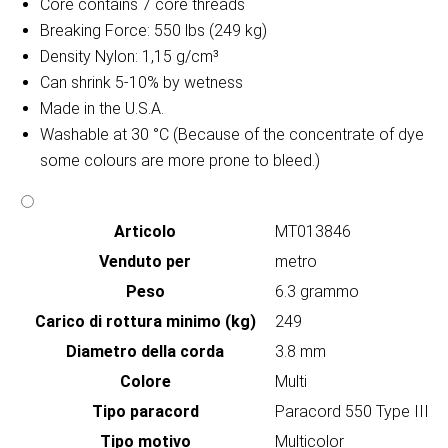
Core contains 7 core threads
Breaking Force: 550 lbs (249 kg)
Density Nylon: 1,15 g/cm³
Can shrink 5-10% by wetness
Made in the U.S.A.
Washable at 30 °C (Because of the concentrate of dye
some colours are more prone to bleed.)
Articolo
MT013846
Venduto per
metro
Peso
6.3 grammo
Carico di rottura minimo (kg)
249
Diametro della corda
3.8 mm
Colore
Multi
Tipo paracord
Paracord 550 Type III
Tipo motivo
Multicolor