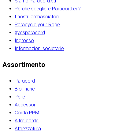
Siamo Paracord.eu
Perché scegliere Paracord.eu?
I nostri ambasciatori
Paracycle your Rope
#yesparacord
Ingrosso
Informazioni societarie​​​​‌ ‍ ​‍​‍‌‍ ‌ ​‍‌‍‍‌‌‍‌ ‌‍‍‌‌‍ ‍​‍​‍​ ‍‍​‍​‍‌ ​ ‌‍​‌‌‍ ‍‌‍‍‌‌ ‌​‌ ‍‌​‍ ‍‌‍‍‌‌‍ ​‍​‍​‍ ​​‍​‍‌‍‍​‌ ​‍‌‍‌‌‌‍‌‍​‍​‍​ ‍‍​‍​‍‌‍‍​‌ ‌​‌ ‌​‌ ​​‌ ​ ​ ‍‍​‍ ​‍ ‌ ​​‌‍​‌‌ ​‍‌‍​‌‌‍​ ‌‍ ‌ ​‍‌‍‌​​‍ ‍‌ ​ ‌‍​‌‌‍ ‍‌‍‍‌‌ ‌​‌ ‍‌​‍ ‍‌ ​ ‌ ‌​‌ ‌‌‌‍‌​‌‍‍‌‌‍ ​‍ ‌‍‍‌‌‍ ‍‌ ‌​‌‍‌‌‌‍ ‍‌ ‌​​‍ ‌‍‌‌‌‍‌​‌‍‍‌‌ ‌​​‍ ‌‍ ‌‌‍ ‌‍‌​‌‍‌‌​ ‌‌ ​​‌ ​‍‌‍‌‌‌ ​ ‌‍‌‌‌‍ ‍‌ ‌​‌‍​‌‌ ‌​‌‍‍‌‌‍ ‌‍ ‍​ ‍ ‌‍‍‌‌‍‌​​ ‌‌‍‌‍‌‍ ‌‍ ‌ ‌​‌‍‌‌‌ ​‍​‍ ‌‌‍​‍‌ ​‍‌‍​‌‌‍ ‍‌‍‌​​‍ ‌‌‍‍‌‌‍ ‌‌ ​​‌ ​‍‌‍‍‌‌‍ ‍‌ ‌​​ ‍ ‌ ‌​‌ ‍‌‌ ​​‌‍‌‌​ ‌‌ ‌​‌ ​‍‌‍​‌‌‍ ‍‌ ​ ‌‍ ​‌‍​‌‌ ‌​‌‍‌‌‌‍‌​​‍ ‌‌‍ ‌‌‍‌‌‌ ​ ‌ ​ ‌‍​‌‌‍‌ ‌‍‌‌​ ‍ ‌ ​​‌‍​‌‌ ‌​‌‍‍​​ ‌‌ ‌‍‌‍​‌‌‍ ​‌ ‌‌‌‍‌‌​‍ ‍‌‍‍‌‌ ‌​‌‌ ‌​‍‌‌‌‌​​ ‌‍​‍‌‍​‌‌ ​ ‌‍‌‌‌‌‌‌‌ ​‍‌‍ ​​ ‌‌‍‍​‌ ‌​‌ ‌​‌ ​​‌ ​ ​‍‌‌​ ​ ‌​​‌​‍‌‌​ ​‍‌​‌‍​‍‌‌​ ​‍‌​‌‍‌ ​​‌‍​‌‌ ​‍‌‍​‌‌‍​ ‌‍ ‌ ​‍‌‍‌​​‍ ‍‌ ​ ‌‍​‌‌‍ ‍‌‍‍‌‌ ‌​‌ ‍‌​‍ ‍‌ ​ ‌ ‌​‌ ‌‌‌‍‌​‌‍‍‌‌‍ ​‍‌‍‌‍‍‌‌‍‌​​ ‌‌‍‌‍‌‍ ‌‍ ‌ ‌​‌‍‌‌‌ ​‍​‍ ‌‌‍​‍‌ ​‍‌‍​‌‌‍ ‍‌‍‌​​‍ ‌‌‍‍‌‌‍ ‌‌ ​​‌ ​‍‌‍‍‌‌‍ ‍‌ ‌​​‍‌‍‌ ‌​‌ ‍‌‌ ​​‌‍‌‌​ ‌‌ ‌​‌ ​‍‌‍​‌‌‍ ‍‌ ​ ‌‍ ​‌‍​‌‌ ‌​‌‍‌‌‌‍‌​​‍ ‌‌‍ ‌‌‍‌‌‌ ​ ‌ ​ ‌‍​‌‌‍‌ ‌‍‌‌​‍‌‍‌ ​​‌‍​‌‌ ‌​‌‍‍​​ ‌‌ ‌‍‌‍​‌‌‍ ​‌ ‌‌‌‍‌‌​‍ ‍‌‍‍‌‌ ‌​‌‌ ‌​‍‌‌‌‌​​‍‌‍‌ ​​‌‍‌‌‌ ​‍‌ ​ ‌ ​​‌‍‌‌‌‍​ ‌ ‌​‌‍‍‌‌ ‌‍‌‍‌‌​ ‌‌ ​​‌ ‌‌‌‍​‍‌‍ ​‌‍‍‌‌ ​ ‌‍‍​‌‍‌‌‌‍‌​​‍​‍‌ ‌​​​​‌ ‍ ​‍​‍‌‍ ‌ ​‍‌‍‍‌‌‍‌ ‌‍‍‌‌‍ ‍​‍​‍​ ‍‍​‍​‍‌ ​ ‌‍​‌‌‍ ‍‌‍‍‌‌ ‌​‌ ‍‌​‍ ‍‌‍‍‌‌‍ ​‍​‍​‍ ​​‍​‍‌‍‍​‌ ​‍‌‍‌‌‌‍‌‍​‍​‍​ ‍‍​‍​‍‌‍‍​‌ ‌​‌ ‌​‌ ​​‌ ​ ​ ‍‍​‍ ​‍ ‌ ​​‌‍​‌‌ ​‍‌‍​‌‌‍​ ‌‍ ‌ ​‍‌‍‌​​‍ ‍‌ ​ ‌‍​‌‌‍ ‍‌‍‍‌‌ ‌​‌ ‍‌​‍ ‍‌ ​ ‌ ‌​‌ ‌‌‌‍‌​‌‍‍‌‌‍ ​‍ ‌‍‍‌‌‍ ‍‌ ‌​‌‍‌‌‌‍ ‍‌ ‌​​‍ ‌‍‌‌‌‍‌​‌‍‍‌‌ ‌​​‍ ‌‍ ‌‌‍ ‌‍‌​‌‍‌‌​ ‌‌ ​​‌ ​‍‌‍‌‌‌ ​ ‌‍‌‌‌‍ ‍‌ ‌​‌‍​‌‌ ‌​‌‍‍‌‌‍ ‌‍ ‍​ ‍ ‌‍‍‌‌‍‌​​ ‌‌‍‌‍‌‍ ‌‍ ‌ ‌​‌‍‌‌‌ ​‍​‍ ‌‌‍​‍‌ ​‍‌‍​‌‌‍ ‍‌‍‌​​‍ ‌‌‍‍‌‌‍ ‌‌ ​​‌ ​‍‌‍‍‌‌‍ ‍‌ ‌​​ ‍ ‌ ‌​‌ ‍‌‌ ​​‌‍‌‌​ ‌‌ ‌​‌ ​‍‌‍​‌‌‍ ‍‌ ​ ‌‍ ​‌‍​‌‌ ‌​‌‍‌‌‌‍‌​​‍ ‌‌‍ ‌‌‍‌‌‌ ​ ‌ ​ ‌‍​‌‌‍‌ ‌‍‌‌​ ‍ ‌ ​​‌‍​‌‌ ‌​‌‍‍​​ ‌‌ ‌‍‌‍​‌‌‍ ​‌ ‌‌‌‍‌‌​‍ ‍‌‍‍‌‌ ‌​‌‌ ‌​‍‌‌‌‌​​ ‌‍​‍‌‍​‌‌ ​ ‌‍‌‌‌‌‌‌‌ ​‍‌‍ ​​ ‌‌‍‍​‌ ‌​‌ ‌​‌ ​​‌ ​ ​‍‌‌​ ​ ‌​​‌​‍‌‌​ ​‍‌​‌‍​‍‌‌​ ​‍‌​‌‍‌ ​​‌‍​‌‌ ​‍‌‍​‌‌‍​ ‌‍ ‌ ​‍‌‍‌​​‍ ‍‌ ​ ‌‍​‌‌‍ ‍‌‍‍‌‌ ‌​‌ ‍‌​‍ ‍‌ ​ ‌ ‌​‌ ‌‌‌‍‌​‌‍‍‌‌‍ ​‍‌‍‌‍‍‌‌‍‌​​ ‌‌‍‌‍‌‍ ‌‍ ‌ ‌​‌‍‌‌‌ ​‍​‍ ‌‌‍​‍‌ ​‍‌‍​‌‌‍ ‍‌‍‌​​‍ ‌‌‍‍‌‌‍ ‌‌ ​​‌ ​‍‌‍‍‌‌‍ ‍‌ ‌​​‍‌‍‌ ‌​‌ ‍‌‌ ​​‌‍‌‌​ ‌‌ ‌​‌ ​‍‌‍​‌‌‍ ‍‌ ​ ‌‍ ​‌‍​‌‌ ‌​‌‍‌‌‌‍‌​​‍ ‌‌‍ ‌‌‍‌‌‌ ​ ‌ ​ ‌‍​‌‌‍‌ ‌‍‌‌​‍‌‍‌ ​​‌‍​‌‌ ‌​‌‍‍​​ ‌‌ ‌‍‌‍​‌‌‍ ​‌ ‌‌‌‍‌‌​‍ ‍‌‍‍‌‌ ‌​‌‌ ‌​‍‌‌‌‌​​‍‌‍‌ ​​‌‍‌‌‌ ​‍‌ ​ ‌ ​​‌‍‌‌‌‍​ ‌ ‌​‌‍‍‌‌ ‌‍‌‍‌‌​ ‌‌ ​​‌ ‌‌‌‍​‍‌‍ ​‌‍‍‌‌ ​ ‌‍‍​‌‍‌‌‌‍‌​​‍​‍‌ ‌
Assortimento
Paracord
BioThane
Pelle
Accessori
Corda PPM
Altre corde
Attrezzatura