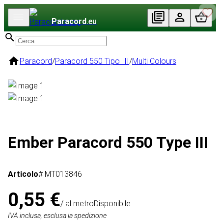
Paracord
.eu
Paracord
/
Paracord 550 Tipo III
/
Multi Colours
Ember Paracord 550 Type III
Articolo
# MT013846
0,55 €
/ al metro
Disponibile
IVA inclusa, esclusa la spedizione