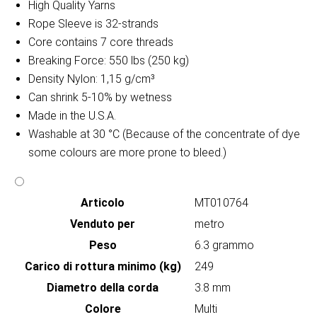
High Quality Yarns
Rope Sleeve is 32-strands
Core contains 7 core threads
Breaking Force: 550 lbs (250 kg)
Density Nylon: 1,15 g/cm³
Can shrink 5-10% by wetness
Made in the U.S.A.
Washable at 30 °C (Because of the concentrate of dye
some colours are more prone to bleed.)
Articolo
MT010764
Venduto per
metro
Peso
6.3 grammo
Carico di rottura minimo (kg)
249
Diametro della corda
3.8 mm
Colore
Multi