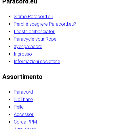
Paracord.eu
Siamo Paracord.eu
Perché scegliere Paracord.eu?
I nostri ambasciatori
Paracycle your Rope
#yesparacord
Ingrosso
Informazioni societarie​​​​‌ ‍ ​‍​‍‌‍ ‌ ​‍‌‍‍‌‌‍‌ ‌‍‍‌‌‍ ‍​‍​‍​ ‍‍​‍​‍‌ ​ ‌‍​‌‌‍ ‍‌‍‍‌‌ ‌​‌ ‍‌​‍ ‍‌‍‍‌‌‍ ​‍​‍​‍ ​​‍​‍‌‍‍​‌ ​‍‌‍‌‌‌‍‌‍​‍​‍​ ‍‍​‍​‍‌‍‍​‌ ‌​‌ ‌​‌ ​​‌ ​ ​ ‍‍​‍ ​‍ ‌ ​​‌‍​‌‌ ​‍‌‍​‌‌‍​ ‌‍ ‌ ​‍‌‍‌​​‍ ‍‌ ​ ‌‍​‌‌‍ ‍‌‍‍‌‌ ‌​‌ ‍‌​‍ ‍‌ ​ ‌ ‌​‌ ‌‌‌‍‌​‌‍‍‌‌‍ ​‍ ‌‍‍‌‌‍ ‍‌ ‌​‌‍‌‌‌‍ ‍‌ ‌​​‍ ‌‍‌‌‌‍‌​‌‍‍‌‌ ‌​​‍ ‌‍ ‌‌‍ ‌‍‌​‌‍‌‌​ ‌‌ ​​‌ ​‍‌‍‌‌‌ ​ ‌‍‌‌‌‍ ‍‌ ‌​‌‍​‌‌ ‌​‌‍‍‌‌‍ ‌‍ ‍​ ‍ ‌‍‍‌‌‍‌​​ ‌‌‍‌‍‌‍ ‌‍ ‌ ‌​‌‍‌‌‌ ​‍​‍ ‌‌‍​‍‌ ​‍‌‍​‌‌‍ ‍‌‍‌​​‍ ‌‌‍‍‌‌‍ ‌‌ ​​‌ ​‍‌‍‍‌‌‍ ‍‌ ‌​​ ‍ ‌ ‌​‌ ‍‌‌ ​​‌‍‌‌​ ‌‌ ‌​‌ ​‍‌‍​‌‌‍ ‍‌ ​ ‌‍ ​‌‍​‌‌ ‌​‌‍‌‌‌‍‌​​‍ ‌‌‍ ‌‌‍‌‌‌ ​ ‌ ​ ‌‍​‌‌‍‌ ‌‍‌‌​ ‍ ‌ ​​‌‍​‌‌ ‌​‌‍‍​​ ‌‌ ‌‍‌‍​‌‌‍ ​‌ ‌‌‌‍‌‌​‍ ‍‌‍‍‌‌ ‌​‌‌ ‌​‍‌‌‌‌​​ ‌‍​‍‌‍​‌‌ ​ ‌‍‌‌‌‌‌‌‌ ​‍‌‍ ​​ ‌‌‍‍​‌ ‌​‌ ‌​‌ ​​‌ ​ ​‍‌‌​ ​ ‌​​‌​‍‌‌​ ​‍‌​‌‍​‍‌‌​ ​‍‌​‌‍‌ ​​‌‍​‌‌ ​‍‌‍​‌‌‍​ ‌‍ ‌ ​‍‌‍‌​​‍ ‍‌ ​ ‌‍​‌‌‍ ‍‌‍‍‌‌ ‌​‌ ‍‌​‍ ‍‌ ​ ‌ ‌​‌ ‌‌‌‍‌​‌‍‍‌‌‍ ​‍‌‍‌‍‍‌‌‍‌​​ ‌‌‍‌‍‌‍ ‌‍ ‌ ‌​‌‍‌‌‌ ​‍​‍ ‌‌‍​‍‌ ​‍‌‍​‌‌‍ ‍‌‍‌​​‍ ‌‌‍‍‌‌‍ ‌‌ ​​‌ ​‍‌‍‍‌‌‍ ‍‌ ‌​​‍‌‍‌ ‌​‌ ‍‌‌ ​​‌‍‌‌​ ‌‌ ‌​‌ ​‍‌‍​‌‌‍ ‍‌ ​ ‌‍ ​‌‍​‌‌ ‌​‌‍‌‌‌‍‌​​‍ ‌‌‍ ‌‌‍‌‌‌ ​ ‌ ​ ‌‍​‌‌‍‌ ‌‍‌‌​‍‌‍‌ ​​‌‍​‌‌ ‌​‌‍‍​​ ‌‌ ‌‍‌‍​‌‌‍ ​‌ ‌‌‌‍‌‌​‍ ‍‌‍‍‌‌ ‌​‌‌ ‌​‍‌‌‌‌​​‍‌‍‌ ​​‌‍‌‌‌ ​‍‌ ​ ‌ ​​‌‍‌‌‌‍​ ‌ ‌​‌‍‍‌‌ ‌‍‌‍‌‌​ ‌‌ ​​‌ ‌‌‌‍​‍‌‍ ​‌‍‍‌‌ ​ ‌‍‍​‌‍‌‌‌‍‌​​‍​‍‌ ‌​​​​‌ ‍ ​‍​‍‌‍ ‌ ​‍‌‍‍‌‌‍‌ ‌‍‍‌‌‍ ‍​‍​‍​ ‍‍​‍​‍‌ ​ ‌‍​‌‌‍ ‍‌‍‍‌‌ ‌​‌ ‍‌​‍ ‍‌‍‍‌‌‍ ​‍​‍​‍ ​​‍​‍‌‍‍​‌ ​‍‌‍‌‌‌‍‌‍​‍​‍​ ‍‍​‍​‍‌‍‍​‌ ‌​‌ ‌​‌ ​​‌ ​ ​ ‍‍​‍ ​‍ ‌ ​​‌‍​‌‌ ​‍‌‍​‌‌‍​ ‌‍ ‌ ​‍‌‍‌​​‍ ‍‌ ​ ‌‍​‌‌‍ ‍‌‍‍‌‌ ‌​‌ ‍‌​‍ ‍‌ ​ ‌ ‌​‌ ‌‌‌‍‌​‌‍‍‌‌‍ ​‍ ‌‍‍‌‌‍ ‍‌ ‌​‌‍‌‌‌‍ ‍‌ ‌​​‍ ‌‍‌‌‌‍‌​‌‍‍‌‌ ‌​​‍ ‌‍ ‌‌‍ ‌‍‌​‌‍‌‌​ ‌‌ ​​‌ ​‍‌‍‌‌‌ ​ ‌‍‌‌‌‍ ‍‌ ‌​‌‍​‌‌ ‌​‌‍‍‌‌‍ ‌‍ ‍​ ‍ ‌‍‍‌‌‍‌​​ ‌‌‍‌‍‌‍ ‌‍ ‌ ‌​‌‍‌‌‌ ​‍​‍ ‌‌‍​‍‌ ​‍‌‍​‌‌‍ ‍‌‍‌​​‍ ‌‌‍‍‌‌‍ ‌‌ ​​‌ ​‍‌‍‍‌‌‍ ‍‌ ‌​​ ‍ ‌ ‌​‌ ‍‌‌ ​​‌‍‌‌​ ‌‌ ‌​‌ ​‍‌‍​‌‌‍ ‍‌ ​ ‌‍ ​‌‍​‌‌ ‌​‌‍‌‌‌‍‌​​‍ ‌‌‍ ‌‌‍‌‌‌ ​ ‌ ​ ‌‍​‌‌‍‌ ‌‍‌‌​ ‍ ‌ ​​‌‍​‌‌ ‌​‌‍‍​​ ‌‌ ‌‍‌‍​‌‌‍ ​‌ ‌‌‌‍‌‌​‍ ‍‌‍‍‌‌ ‌​‌‌ ‌​‍‌‌‌‌​​ ‌‍​‍‌‍​‌‌ ​ ‌‍‌‌‌‌‌‌‌ ​‍‌‍ ​​ ‌‌‍‍​‌ ‌​‌ ‌​‌ ​​‌ ​ ​‍‌‌​ ​ ‌​​‌​‍‌‌​ ​‍‌​‌‍​‍‌‌​ ​‍‌​‌‍‌ ​​‌‍​‌‌ ​‍‌‍​‌‌‍​ ‌‍ ‌ ​‍‌‍‌​​‍ ‍‌ ​ ‌‍​‌‌‍ ‍‌‍‍‌‌ ‌​‌ ‍‌​‍ ‍‌ ​ ‌ ‌​‌ ‌‌‌‍‌​‌‍‍‌‌‍ ​‍‌‍‌‍‍‌‌‍‌​​ ‌‌‍‌‍‌‍ ‌‍ ‌ ‌​‌‍‌‌‌ ​‍​‍ ‌‌‍​‍‌ ​‍‌‍​‌‌‍ ‍‌‍‌​​‍ ‌‌‍‍‌‌‍ ‌‌ ​​‌ ​‍‌‍‍‌‌‍ ‍‌ ‌​​‍‌‍‌ ‌​‌ ‍‌‌ ​​‌‍‌‌​ ‌‌ ‌​‌ ​‍‌‍​‌‌‍ ‍‌ ​ ‌‍ ​‌‍​‌‌ ‌​‌‍‌‌‌‍‌​​‍ ‌‌‍ ‌‌‍‌‌‌ ​ ‌ ​ ‌‍​‌‌‍‌ ‌‍‌‌​‍‌‍‌ ​​‌‍​‌‌ ‌​‌‍‍​​ ‌‌ ‌‍‌‍​‌‌‍ ​‌ ‌‌‌‍‌‌​‍ ‍‌‍‍‌‌ ‌​‌‌ ‌​‍‌‌‌‌​​‍‌‍‌ ​​‌‍‌‌‌ ​‍‌ ​ ‌ ​​‌‍‌‌‌‍​ ‌ ‌​‌‍‍‌‌ ‌‍‌‍‌‌​ ‌‌ ​​‌ ‌‌‌‍​‍‌‍ ​‌‍‍‌‌ ​ ‌‍‍​‌‍‌‌‌‍‌​​‍​‍‌ ‌
Assortimento
Paracord
BioThane
Pelle
Accessori
Corda PPM