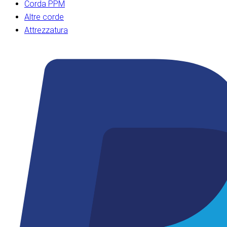
Corda PPM
Altre corde
Attrezzatura