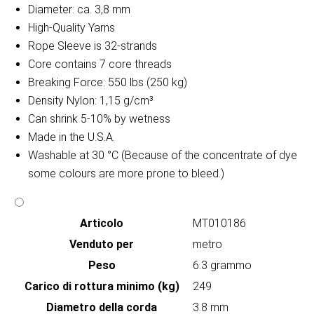
Diameter: ca. 3,8 mm
High-Quality Yarns
Rope Sleeve is 32-strands
Core contains 7 core threads
Breaking Force: 550 lbs (250 kg)
Density Nylon: 1,15 g/cm³
Can shrink 5-10% by wetness
Made in the U.S.A.
Washable at 30 °C (Because of the concentrate of dye
some colours are more prone to bleed.)
Articolo
MT010186
Venduto per
metro
Peso
6.3 grammo
Carico di rottura minimo (kg)
249
Diametro della corda
3.8 mm