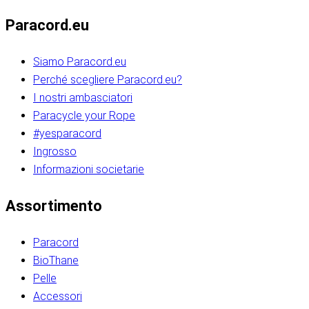
Paracord.eu
Siamo Paracord.eu
Perché scegliere Paracord.eu?
I nostri ambasciatori
Paracycle your Rope
#yesparacord
Ingrosso
Informazioni societarie​​​​‌ ‍ ​‍​‍‌‍ ‌ ​‍‌‍‍‌‌‍‌ ‌‍‍‌‌‍ ‍​‍​‍​ ‍‍​‍​‍‌ ​ ‌‍​‌‌‍ ‍‌‍‍‌‌ ‌​‌ ‍‌​‍ ‍‌‍‍‌‌‍ ​‍​‍​‍ ​​‍​‍‌‍‍​‌ ​‍‌‍‌‌‌‍‌‍​‍​‍​ ‍‍​‍​‍‌‍‍​‌ ‌​‌ ‌​‌ ​​‌ ​ ​ ‍‍​‍ ​‍ ‌ ​​‌‍​‌‌ ​‍‌‍​‌‌‍​ ‌‍ ‌ ​‍‌‍‌​​‍ ‍‌ ​ ‌‍​‌‌‍ ‍‌‍‍‌‌ ‌​‌ ‍‌​‍ ‍‌ ​ ‌ ‌​‌ ‌‌‌‍‌​‌‍‍‌‌‍ ​‍ ‌‍‍‌‌‍ ‍‌ ‌​‌‍‌‌‌‍ ‍‌ ‌​​‍ ‌‍‌‌‌‍‌​‌‍‍‌‌ ‌​​‍ ‌‍ ‌‌‍ ‌‍‌​‌‍‌‌​ ‌‌ ​​‌ ​‍‌‍‌‌‌ ​ ‌‍‌‌‌‍ ‍‌ ‌​‌‍​‌‌ ‌​‌‍‍‌‌‍ ‌‍ ‍​ ‍ ‌‍‍‌‌‍‌​​ ‌‌‍‌‍‌‍ ‌‍ ‌ ‌​‌‍‌‌‌ ​‍​‍ ‌‌‍​‍‌ ​‍‌‍​‌‌‍ ‍‌‍‌​​‍ ‌‌‍‍‌‌‍ ‌‌ ​​‌ ​‍‌‍‍‌‌‍ ‍‌ ‌​​ ‍ ‌ ‌​‌ ‍‌‌ ​​‌‍‌‌​ ‌‌ ‌​‌ ​‍‌‍​‌‌‍ ‍‌ ​ ‌‍ ​‌‍​‌‌ ‌​‌‍‌‌‌‍‌​​‍ ‌‌‍ ‌‌‍‌‌‌ ​ ‌ ​ ‌‍​‌‌‍‌ ‌‍‌‌​ ‍ ‌ ​​‌‍​‌‌ ‌​‌‍‍​​ ‌‌ ‌‍‌‍​‌‌‍ ​‌ ‌‌‌‍‌‌​‍ ‍‌‍‍‌‌ ‌​‌‌ ‌​‍‌‌‌‌​​ ‌‍​‍‌‍​‌‌ ​ ‌‍‌‌‌‌‌‌‌ ​‍‌‍ ​​ ‌‌‍‍​‌ ‌​‌ ‌​‌ ​​‌ ​ ​‍‌‌​ ​ ‌​​‌​‍‌‌​ ​‍‌​‌‍​‍‌‌​ ​‍‌​‌‍‌ ​​‌‍​‌‌ ​‍‌‍​‌‌‍​ ‌‍ ‌ ​‍‌‍‌​​‍ ‍‌ ​ ‌‍​‌‌‍ ‍‌‍‍‌‌ ‌​‌ ‍‌​‍ ‍‌ ​ ‌ ‌​‌ ‌‌‌‍‌​‌‍‍‌‌‍ ​‍‌‍‌‍‍‌‌‍‌​​ ‌‌‍‌‍‌‍ ‌‍ ‌ ‌​‌‍‌‌‌ ​‍​‍ ‌‌‍​‍‌ ​‍‌‍​‌‌‍ ‍‌‍‌​​‍ ‌‌‍‍‌‌‍ ‌‌ ​​‌ ​‍‌‍‍‌‌‍ ‍‌ ‌​​‍‌‍‌ ‌​‌ ‍‌‌ ​​‌‍‌‌​ ‌‌ ‌​‌ ​‍‌‍​‌‌‍ ‍‌ ​ ‌‍ ​‌‍​‌‌ ‌​‌‍‌‌‌‍‌​​‍ ‌‌‍ ‌‌‍‌‌‌ ​ ‌ ​ ‌‍​‌‌‍‌ ‌‍‌‌​‍‌‍‌ ​​‌‍​‌‌ ‌​‌‍‍​​ ‌‌ ‌‍‌‍​‌‌‍ ​‌ ‌‌‌‍‌‌​‍ ‍‌‍‍‌‌ ‌​‌‌ ‌​‍‌‌‌‌​​‍‌‍‌ ​​‌‍‌‌‌ ​‍‌ ​ ‌ ​​‌‍‌‌‌‍​ ‌ ‌​‌‍‍‌‌ ‌‍‌‍‌‌​ ‌‌ ​​‌ ‌‌‌‍​‍‌‍ ​‌‍‍‌‌ ​ ‌‍‍​‌‍‌‌‌‍‌​​‍​‍‌ ‌​​​​‌ ‍ ​‍​‍‌‍ ‌ ​‍‌‍‍‌‌‍‌ ‌‍‍‌‌‍ ‍​‍​‍​ ‍‍​‍​‍‌ ​ ‌‍​‌‌‍ ‍‌‍‍‌‌ ‌​‌ ‍‌​‍ ‍‌‍‍‌‌‍ ​‍​‍​‍ ​​‍​‍‌‍‍​‌ ​‍‌‍‌‌‌‍‌‍​‍​‍​ ‍‍​‍​‍‌‍‍​‌ ‌​‌ ‌​‌ ​​‌ ​ ​ ‍‍​‍ ​‍ ‌ ​​‌‍​‌‌ ​‍‌‍​‌‌‍​ ‌‍ ‌ ​‍‌‍‌​​‍ ‍‌ ​ ‌‍​‌‌‍ ‍‌‍‍‌‌ ‌​‌ ‍‌​‍ ‍‌ ​ ‌ ‌​‌ ‌‌‌‍‌​‌‍‍‌‌‍ ​‍ ‌‍‍‌‌‍ ‍‌ ‌​‌‍‌‌‌‍ ‍‌ ‌​​‍ ‌‍‌‌‌‍‌​‌‍‍‌‌ ‌​​‍ ‌‍ ‌‌‍ ‌‍‌​‌‍‌‌​ ‌‌ ​​‌ ​‍‌‍‌‌‌ ​ ‌‍‌‌‌‍ ‍‌ ‌​‌‍​‌‌ ‌​‌‍‍‌‌‍ ‌‍ ‍​ ‍ ‌‍‍‌‌‍‌​​ ‌‌‍‌‍‌‍ ‌‍ ‌ ‌​‌‍‌‌‌ ​‍​‍ ‌‌‍​‍‌ ​‍‌‍​‌‌‍ ‍‌‍‌​​‍ ‌‌‍‍‌‌‍ ‌‌ ​​‌ ​‍‌‍‍‌‌‍ ‍‌ ‌​​ ‍ ‌ ‌​‌ ‍‌‌ ​​‌‍‌‌​ ‌‌ ‌​‌ ​‍‌‍​‌‌‍ ‍‌ ​ ‌‍ ​‌‍​‌‌ ‌​‌‍‌‌‌‍‌​​‍ ‌‌‍ ‌‌‍‌‌‌ ​ ‌ ​ ‌‍​‌‌‍‌ ‌‍‌‌​ ‍ ‌ ​​‌‍​‌‌ ‌​‌‍‍​​ ‌‌ ‌‍‌‍​‌‌‍ ​‌ ‌‌‌‍‌‌​‍ ‍‌‍‍‌‌ ‌​‌‌ ‌​‍‌‌‌‌​​ ‌‍​‍‌‍​‌‌ ​ ‌‍‌‌‌‌‌‌‌ ​‍‌‍ ​​ ‌‌‍‍​‌ ‌​‌ ‌​‌ ​​‌ ​ ​‍‌‌​ ​ ‌​​‌​‍‌‌​ ​‍‌​‌‍​‍‌‌​ ​‍‌​‌‍‌ ​​‌‍​‌‌ ​‍‌‍​‌‌‍​ ‌‍ ‌ ​‍‌‍‌​​‍ ‍‌ ​ ‌‍​‌‌‍ ‍‌‍‍‌‌ ‌​‌ ‍‌​‍ ‍‌ ​ ‌ ‌​‌ ‌‌‌‍‌​‌‍‍‌‌‍ ​‍‌‍‌‍‍‌‌‍‌​​ ‌‌‍‌‍‌‍ ‌‍ ‌ ‌​‌‍‌‌‌ ​‍​‍ ‌‌‍​‍‌ ​‍‌‍​‌‌‍ ‍‌‍‌​​‍ ‌‌‍‍‌‌‍ ‌‌ ​​‌ ​‍‌‍‍‌‌‍ ‍‌ ‌​​‍‌‍‌ ‌​‌ ‍‌‌ ​​‌‍‌‌​ ‌‌ ‌​‌ ​‍‌‍​‌‌‍ ‍‌ ​ ‌‍ ​‌‍​‌‌ ‌​‌‍‌‌‌‍‌​​‍ ‌‌‍ ‌‌‍‌‌‌ ​ ‌ ​ ‌‍​‌‌‍‌ ‌‍‌‌​‍‌‍‌ ​​‌‍​‌‌ ‌​‌‍‍​​ ‌‌ ‌‍‌‍​‌‌‍ ​‌ ‌‌‌‍‌‌​‍ ‍‌‍‍‌‌ ‌​‌‌ ‌​‍‌‌‌‌​​‍‌‍‌ ​​‌‍‌‌‌ ​‍‌ ​ ‌ ​​‌‍‌‌‌‍​ ‌ ‌​‌‍‍‌‌ ‌‍‌‍‌‌​ ‌‌ ​​‌ ‌‌‌‍​‍‌‍ ​‌‍‍‌‌ ​ ‌‍‍​‌‍‌‌‌‍‌​​‍​‍‌ ‌
Assortimento
Paracord
BioThane
Pelle
Accessori