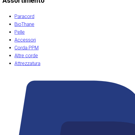
Assortimento
Paracord
BioThane
Pelle
Accessori
Corda PPM
Altre corde
Attrezzatura