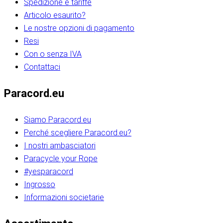
Spedizione e tariffe
Articolo esaurito?
Le nostre opzioni di pagamento
Resi
Con o senza IVA
Contattaci
Paracord.eu
Siamo Paracord.eu
Perché scegliere Paracord.eu?
I nostri ambasciatori
Paracycle your Rope
#yesparacord
Ingrosso
Informazioni societarie​​​​‌ ‍ ​‍​‍‌‍ ‌ ​‍‌‍‍‌‌‍‌ ‌‍‍‌‌‍ ‍​‍​‍​ ‍‍​‍​‍‌ ​ ‌‍​‌‌‍ ‍‌‍‍‌‌ ‌​‌ ‍‌​‍ ‍‌‍‍‌‌‍ ​‍​‍​‍ ​​‍​‍‌‍‍​‌ ​‍‌‍‌‌‌‍‌‍​‍​‍​ ‍‍​‍​‍‌‍‍​‌ ‌​‌ ‌​‌ ​​‌ ​ ​ ‍‍​‍ ​‍ ‌ ​​‌‍​‌‌ ​‍‌‍​‌‌‍​ ‌‍ ‌ ​‍‌‍‌​​‍ ‍‌ ​ ‌‍​‌‌‍ ‍‌‍‍‌‌ ‌​‌ ‍‌​‍ ‍‌ ​ ‌ ‌​‌ ‌‌‌‍‌​‌‍‍‌‌‍ ​‍ ‌‍‍‌‌‍ ‍‌ ‌​‌‍‌‌‌‍ ‍‌ ‌​​‍ ‌‍‌‌‌‍‌​‌‍‍‌‌ ‌​​‍ ‌‍ ‌‌‍ ‌‍‌​‌‍‌‌​ ‌‌ ​​‌ ​‍‌‍‌‌‌ ​ ‌‍‌‌‌‍ ‍‌ ‌​‌‍​‌‌ ‌​‌‍‍‌‌‍ ‌‍ ‍​ ‍ ‌‍‍‌‌‍‌​​ ‌‌‍‌‍‌‍ ‌‍ ‌ ‌​‌‍‌‌‌ ​‍​‍ ‌‌‍​‍‌ ​‍‌‍​‌‌‍ ‍‌‍‌​​‍ ‌‌‍‍‌‌‍ ‌‌ ​​‌ ​‍‌‍‍‌‌‍ ‍‌ ‌​​ ‍ ‌ ‌​‌ ‍‌‌ ​​‌‍‌‌​ ‌‌ ‌​‌ ​‍‌‍​‌‌‍ ‍‌ ​ ‌‍ ​‌‍​‌‌ ‌​‌‍‌‌‌‍‌​​‍ ‌‌‍ ‌‌‍‌‌‌ ​ ‌ ​ ‌‍​‌‌‍‌ ‌‍‌‌​ ‍ ‌ ​​‌‍​‌‌ ‌​‌‍‍​​ ‌‌ ‌‍‌‍​‌‌‍ ​‌ ‌‌‌‍‌‌​‍ ‍‌‍‍‌‌ ‌​‌‌ ‌​‍‌‌‌‌​​ ‌‍​‍‌‍​‌‌ ​ ‌‍‌‌‌‌‌‌‌ ​‍‌‍ ​​ ‌‌‍‍​‌ ‌​‌ ‌​‌ ​​‌ ​ ​‍‌‌​ ​ ‌​​‌​‍‌‌​ ​‍‌​‌‍​‍‌‌​ ​‍‌​‌‍‌ ​​‌‍​‌‌ ​‍‌‍​‌‌‍​ ‌‍ ‌ ​‍‌‍‌​​‍ ‍‌ ​ ‌‍​‌‌‍ ‍‌‍‍‌‌ ‌​‌ ‍‌​‍ ‍‌ ​ ‌ ‌​‌ ‌‌‌‍‌​‌‍‍‌‌‍ ​‍‌‍‌‍‍‌‌‍‌​​ ‌‌‍‌‍‌‍ ‌‍ ‌ ‌​‌‍‌‌‌ ​‍​‍ ‌‌‍​‍‌ ​‍‌‍​‌‌‍ ‍‌‍‌​​‍ ‌‌‍‍‌‌‍ ‌‌ ​​‌ ​‍‌‍‍‌‌‍ ‍‌ ‌​​‍‌‍‌ ‌​‌ ‍‌‌ ​​‌‍‌‌​ ‌‌ ‌​‌ ​‍‌‍​‌‌‍ ‍‌ ​ ‌‍ ​‌‍​‌‌ ‌​‌‍‌‌‌‍‌​​‍ ‌‌‍ ‌‌‍‌‌‌ ​ ‌ ​ ‌‍​‌‌‍‌ ‌‍‌‌​‍‌‍‌ ​​‌‍​‌‌ ‌​‌‍‍​​ ‌‌ ‌‍‌‍​‌‌‍ ​‌ ‌‌‌‍‌‌​‍ ‍‌‍‍‌‌ ‌​‌‌ ‌​‍‌‌‌‌​​‍‌‍‌ ​​‌‍‌‌‌ ​‍‌ ​ ‌ ​​‌‍‌‌‌‍​ ‌ ‌​‌‍‍‌‌ ‌‍‌‍‌‌​ ‌‌ ​​‌ ‌‌‌‍​‍‌‍ ​‌‍‍‌‌ ​ ‌‍‍​‌‍‌‌‌‍‌​​‍​‍‌ ‌​​​​‌ ‍ ​‍​‍‌‍ ‌ ​‍‌‍‍‌‌‍‌ ‌‍‍‌‌‍ ‍​‍​‍​ ‍‍​‍​‍‌ ​ ‌‍​‌‌‍ ‍‌‍‍‌‌ ‌​‌ ‍‌​‍ ‍‌‍‍‌‌‍ ​‍​‍​‍ ​​‍​‍‌‍‍​‌ ​‍‌‍‌‌‌‍‌‍​‍​‍​ ‍‍​‍​‍‌‍‍​‌ ‌​‌ ‌​‌ ​​‌ ​ ​ ‍‍​‍ ​‍ ‌ ​​‌‍​‌‌ ​‍‌‍​‌‌‍​ ‌‍ ‌ ​‍‌‍‌​​‍ ‍‌ ​ ‌‍​‌‌‍ ‍‌‍‍‌‌ ‌​‌ ‍‌​‍ ‍‌ ​ ‌ ‌​‌ ‌‌‌‍‌​‌‍‍‌‌‍ ​‍ ‌‍‍‌‌‍ ‍‌ ‌​‌‍‌‌‌‍ ‍‌ ‌​​‍ ‌‍‌‌‌‍‌​‌‍‍‌‌ ‌​​‍ ‌‍ ‌‌‍ ‌‍‌​‌‍‌‌​ ‌‌ ​​‌ ​‍‌‍‌‌‌ ​ ‌‍‌‌‌‍ ‍‌ ‌​‌‍​‌‌ ‌​‌‍‍‌‌‍ ‌‍ ‍​ ‍ ‌‍‍‌‌‍‌​​ ‌‌‍‌‍‌‍ ‌‍ ‌ ‌​‌‍‌‌‌ ​‍​‍ ‌‌‍​‍‌ ​‍‌‍​‌‌‍ ‍‌‍‌​​‍ ‌‌‍‍‌‌‍ ‌‌ ​​‌ ​‍‌‍‍‌‌‍ ‍‌ ‌​​ ‍ ‌ ‌​‌ ‍‌‌ ​​‌‍‌‌​ ‌‌ ‌​‌ ​‍‌‍​‌‌‍ ‍‌ ​ ‌‍ ​‌‍​‌‌ ‌​‌‍‌‌‌‍‌​​‍ ‌‌‍ ‌‌‍‌‌‌ ​ ‌ ​ ‌‍​‌‌‍‌ ‌‍‌‌​ ‍ ‌ ​​‌‍​‌‌ ‌​‌‍‍​​ ‌‌ ‌‍‌‍​‌‌‍ ​‌ ‌‌‌‍‌‌​‍ ‍‌‍‍‌‌ ‌​‌‌ ‌​‍‌‌‌‌​​ ‌‍​‍‌‍​‌‌ ​ ‌‍‌‌‌‌‌‌‌ ​‍‌‍ ​​ ‌‌‍‍​‌ ‌​‌ ‌​‌ ​​‌ ​ ​‍‌‌​ ​ ‌​​‌​‍‌‌​ ​‍‌​‌‍​‍‌‌​ ​‍‌​‌‍‌ ​​‌‍​‌‌ ​‍‌‍​‌‌‍​ ‌‍ ‌ ​‍‌‍‌​​‍ ‍‌ ​ ‌‍​‌‌‍ ‍‌‍‍‌‌ ‌​‌ ‍‌​‍ ‍‌ ​ ‌ ‌​‌ ‌‌‌‍‌​‌‍‍‌‌‍ ​‍‌‍‌‍‍‌‌‍‌​​ ‌‌‍‌‍‌‍ ‌‍ ‌ ‌​‌‍‌‌‌ ​‍​‍ ‌‌‍​‍‌ ​‍‌‍​‌‌‍ ‍‌‍‌​​‍ ‌‌‍‍‌‌‍ ‌‌ ​​‌ ​‍‌‍‍‌‌‍ ‍‌ ‌​​‍‌‍‌ ‌​‌ ‍‌‌ ​​‌‍‌‌​ ‌‌ ‌​‌ ​‍‌‍​‌‌‍ ‍‌ ​ ‌‍ ​‌‍​‌‌ ‌​‌‍‌‌‌‍‌​​‍ ‌‌‍ ‌‌‍‌‌‌ ​ ‌ ​ ‌‍​‌‌‍‌ ‌‍‌‌​‍‌‍‌ ​​‌‍​‌‌ ‌​‌‍‍​​ ‌‌ ‌‍‌‍​‌‌‍ ​‌ ‌‌‌‍‌‌​‍ ‍‌‍‍‌‌ ‌​‌‌ ‌​‍‌‌‌‌​​‍‌‍‌ ​​‌‍‌‌‌ ​‍‌ ​ ‌ ​​‌‍‌‌‌‍​ ‌ ‌​‌‍‍‌‌ ‌‍‌‍‌‌​ ‌‌ ​​‌ ‌‌‌‍​‍‌‍ ​‌‍‍‌‌ ​ ‌‍‍​‌‍‌‌‌‍‌​​‍​‍‌ ‌