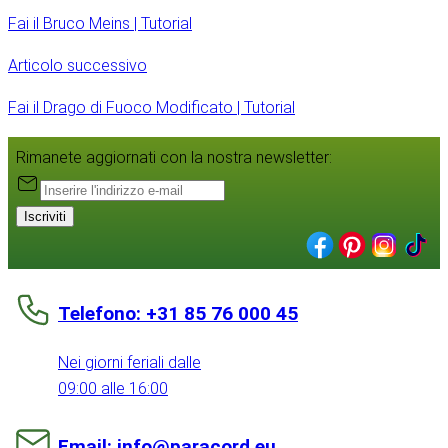
Fai il Bruco Meins | Tutorial
Articolo successivo
Fai il Drago di Fuoco Modificato | Tutorial
Rimanete aggiornati con la nostra newsletter:
Iscriviti
Telefono: +31 85 76 000 45
Nei giorni feriali dalle
09:00 alle 16:00
Email: info@paracord.eu