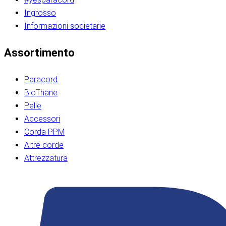
Ingrosso
Informazioni societarie​​​​‌ ‍ ​‍​‍‌‍ ‌ ​‍‌‍‍‌‌‍‌ ‌‍‍‌‌‍ ‍​‍​‍​ ‍‍​‍​‍‌ ​ ‌‍​‌‌‍ ‍‌‍‍‌‌ ‌​‌ ‍‌​‍ ‍‌‍‍‌‌‍ ​‍​‍​‍ ​​‍​‍‌‍‍​‌ ​‍‌‍‌‌‌‍‌‍​‍​‍​ ‍‍​‍​‍‌‍‍​‌ ‌​‌ ‌​‌ ​​‌ ​ ​ ‍‍​‍ ​‍ ‌ ​​‌‍​‌‌ ​‍‌‍​‌‌‍​ ‌‍ ‌ ​‍‌‍‌​​‍ ‍‌ ​ ‌‍​‌‌‍ ‍‌‍‍‌‌ ‌​‌ ‍‌​‍ ‍‌ ​ ‌ ‌​‌ ‌‌‌‍‌​‌‍‍‌‌‍ ​‍ ‌‍‍‌‌‍ ‍‌ ‌​‌‍‌‌‌‍ ‍‌ ‌​​‍ ‌‍‌‌‌‍‌​‌‍‍‌‌ ‌​​‍ ‌‍ ‌‌‍ ‌‍‌​‌‍‌‌​ ‌‌ ​​‌ ​‍‌‍‌‌‌ ​ ‌‍‌‌‌‍ ‍‌ ‌​‌‍​‌‌ ‌​‌‍‍‌‌‍ ‌‍ ‍​ ‍ ‌‍‍‌‌‍‌​​ ‌‌‍‌‍‌‍ ‌‍ ‌ ‌​‌‍‌‌‌ ​‍​‍ ‌‌‍​‍‌ ​‍‌‍​‌‌‍ ‍‌‍‌​​‍ ‌‌‍‍‌‌‍ ‌‌ ​​‌ ​‍‌‍‍‌‌‍ ‍‌ ‌​​ ‍ ‌ ‌​‌ ‍‌‌ ​​‌‍‌‌​ ‌‌ ‌​‌ ​‍‌‍​‌‌‍ ‍‌ ​ ‌‍ ​‌‍​‌‌ ‌​‌‍‌‌‌‍‌​​‍ ‌‌‍ ‌‌‍‌‌‌ ​ ‌ ​ ‌‍​‌‌‍‌ ‌‍‌‌​ ‍ ‌ ​​‌‍​‌‌ ‌​‌‍‍​​ ‌‌ ‌‍‌‍​‌‌‍ ​‌ ‌‌‌‍‌‌​‍ ‍‌‍‍‌‌ ‌​‌‌ ‌​‍‌‌‌‌​​ ‌‍​‍‌‍​‌‌ ​ ‌‍‌‌‌‌‌‌‌ ​‍‌‍ ​​ ‌‌‍‍​‌ ‌​‌ ‌​‌ ​​‌ ​ ​‍‌‌​ ​ ‌​​‌​‍‌‌​ ​‍‌​‌‍​‍‌‌​ ​‍‌​‌‍‌ ​​‌‍​‌‌ ​‍‌‍​‌‌‍​ ‌‍ ‌ ​‍‌‍‌​​‍ ‍‌ ​ ‌‍​‌‌‍ ‍‌‍‍‌‌ ‌​‌ ‍‌​‍ ‍‌ ​ ‌ ‌​‌ ‌‌‌‍‌​‌‍‍‌‌‍ ​‍‌‍‌‍‍‌‌‍‌​​ ‌‌‍‌‍‌‍ ‌‍ ‌ ‌​‌‍‌‌‌ ​‍​‍ ‌‌‍​‍‌ ​‍‌‍​‌‌‍ ‍‌‍‌​​‍ ‌‌‍‍‌‌‍ ‌‌ ​​‌ ​‍‌‍‍‌‌‍ ‍‌ ‌​​‍‌‍‌ ‌​‌ ‍‌‌ ​​‌‍‌‌​ ‌‌ ‌​‌ ​‍‌‍​‌‌‍ ‍‌ ​ ‌‍ ​‌‍​‌‌ ‌​‌‍‌‌‌‍‌​​‍ ‌‌‍ ‌‌‍‌‌‌ ​ ‌ ​ ‌‍​‌‌‍‌ ‌‍‌‌​‍‌‍‌ ​​‌‍​‌‌ ‌​‌‍‍​​ ‌‌ ‌‍‌‍​‌‌‍ ​‌ ‌‌‌‍‌‌​‍ ‍‌‍‍‌‌ ‌​‌‌ ‌​‍‌‌‌‌​​‍‌‍‌ ​​‌‍‌‌‌ ​‍‌ ​ ‌ ​​‌‍‌‌‌‍​ ‌ ‌​‌‍‍‌‌ ‌‍‌‍‌‌​ ‌‌ ​​‌ ‌‌‌‍​‍‌‍ ​‌‍‍‌‌ ​ ‌‍‍​‌‍‌‌‌‍‌​​‍​‍‌ ‌​​​​‌ ‍ ​‍​‍‌‍ ‌ ​‍‌‍‍‌‌‍‌ ‌‍‍‌‌‍ ‍​‍​‍​ ‍‍​‍​‍‌ ​ ‌‍​‌‌‍ ‍‌‍‍‌‌ ‌​‌ ‍‌​‍ ‍‌‍‍‌‌‍ ​‍​‍​‍ ​​‍​‍‌‍‍​‌ ​‍‌‍‌‌‌‍‌‍​‍​‍​ ‍‍​‍​‍‌‍‍​‌ ‌​‌ ‌​‌ ​​‌ ​ ​ ‍‍​‍ ​‍ ‌ ​​‌‍​‌‌ ​‍‌‍​‌‌‍​ ‌‍ ‌ ​‍‌‍‌​​‍ ‍‌ ​ ‌‍​‌‌‍ ‍‌‍‍‌‌ ‌​‌ ‍‌​‍ ‍‌ ​ ‌ ‌​‌ ‌‌‌‍‌​‌‍‍‌‌‍ ​‍ ‌‍‍‌‌‍ ‍‌ ‌​‌‍‌‌‌‍ ‍‌ ‌​​‍ ‌‍‌‌‌‍‌​‌‍‍‌‌ ‌​​‍ ‌‍ ‌‌‍ ‌‍‌​‌‍‌‌​ ‌‌ ​​‌ ​‍‌‍‌‌‌ ​ ‌‍‌‌‌‍ ‍‌ ‌​‌‍​‌‌ ‌​‌‍‍‌‌‍ ‌‍ ‍​ ‍ ‌‍‍‌‌‍‌​​ ‌‌‍‌‍‌‍ ‌‍ ‌ ‌​‌‍‌‌‌ ​‍​‍ ‌‌‍​‍‌ ​‍‌‍​‌‌‍ ‍‌‍‌​​‍ ‌‌‍‍‌‌‍ ‌‌ ​​‌ ​‍‌‍‍‌‌‍ ‍‌ ‌​​ ‍ ‌ ‌​‌ ‍‌‌ ​​‌‍‌‌​ ‌‌ ‌​‌ ​‍‌‍​‌‌‍ ‍‌ ​ ‌‍ ​‌‍​‌‌ ‌​‌‍‌‌‌‍‌​​‍ ‌‌‍ ‌‌‍‌‌‌ ​ ‌ ​ ‌‍​‌‌‍‌ ‌‍‌‌​ ‍ ‌ ​​‌‍​‌‌ ‌​‌‍‍​​ ‌‌ ‌‍‌‍​‌‌‍ ​‌ ‌‌‌‍‌‌​‍ ‍‌‍‍‌‌ ‌​‌‌ ‌​‍‌‌‌‌​​ ‌‍​‍‌‍​‌‌ ​ ‌‍‌‌‌‌‌‌‌ ​‍‌‍ ​​ ‌‌‍‍​‌ ‌​‌ ‌​‌ ​​‌ ​ ​‍‌‌​ ​ ‌​​‌​‍‌‌​ ​‍‌​‌‍​‍‌‌​ ​‍‌​‌‍‌ ​​‌‍​‌‌ ​‍‌‍​‌‌‍​ ‌‍ ‌ ​‍‌‍‌​​‍ ‍‌ ​ ‌‍​‌‌‍ ‍‌‍‍‌‌ ‌​‌ ‍‌​‍ ‍‌ ​ ‌ ‌​‌ ‌‌‌‍‌​‌‍‍‌‌‍ ​‍‌‍‌‍‍‌‌‍‌​​ ‌‌‍‌‍‌‍ ‌‍ ‌ ‌​‌‍‌‌‌ ​‍​‍ ‌‌‍​‍‌ ​‍‌‍​‌‌‍ ‍‌‍‌​​‍ ‌‌‍‍‌‌‍ ‌‌ ​​‌ ​‍‌‍‍‌‌‍ ‍‌ ‌​​‍‌‍‌ ‌​‌ ‍‌‌ ​​‌‍‌‌​ ‌‌ ‌​‌ ​‍‌‍​‌‌‍ ‍‌ ​ ‌‍ ​‌‍​‌‌ ‌​‌‍‌‌‌‍‌​​‍ ‌‌‍ ‌‌‍‌‌‌ ​ ‌ ​ ‌‍​‌‌‍‌ ‌‍‌‌​‍‌‍‌ ​​‌‍​‌‌ ‌​‌‍‍​​ ‌‌ ‌‍‌‍​‌‌‍ ​‌ ‌‌‌‍‌‌​‍ ‍‌‍‍‌‌ ‌​‌‌ ‌​‍‌‌‌‌​​‍‌‍‌ ​​‌‍‌‌‌ ​‍‌ ​ ‌ ​​‌‍‌‌‌‍​ ‌ ‌​‌‍‍‌‌ ‌‍‌‍‌‌​ ‌‌ ​​‌ ‌‌‌‍​‍‌‍ ​‌‍‍‌‌ ​ ‌‍‍​‌‍‌‌‌‍‌​​‍​‍‌ ‌
Assortimento
Paracord
BioThane
Pelle
Accessori
Corda PPM
Altre corde
Attrezzatura