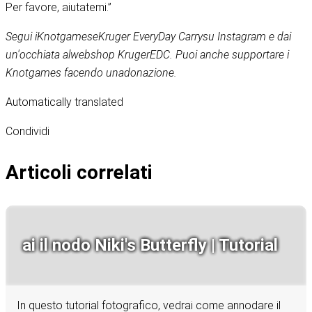
Per favore, aiutatemi.”
Segui i
Knotgames
e
Kruger EveryDay Carry
su Instagram e dai
un'occhiata al
webshop KrugerEDC
. Puoi anche supportare i
Knotgames facendo una
donazione
.
Automatically translated
Condividi
Articoli correlati
ai il nodo Niki's Butterfly | Tutorial
In questo tutorial fotografico, vedrai come annodare il