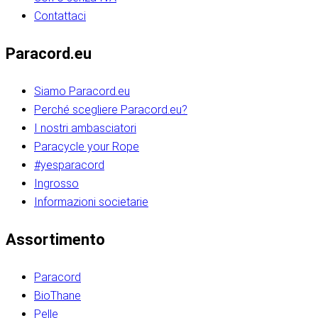
Contattaci
Paracord.eu
Siamo Paracord.eu
Perché scegliere Paracord.eu?
I nostri ambasciatori
Paracycle your Rope
#yesparacord
Ingrosso
Informazioni societarie​​​​‌ ‍ ​‍​‍‌‍ ‌ ​‍‌‍‍‌‌‍‌ ‌‍‍‌‌‍ ‍​‍​‍​ ‍‍​‍​‍‌ ​ ‌‍​‌‌‍ ‍‌‍‍‌‌ ‌​‌ ‍‌​‍ ‍‌‍‍‌‌‍ ​‍​‍​‍ ​​‍​‍‌‍‍​‌ ​‍‌‍‌‌‌‍‌‍​‍​‍​ ‍‍​‍​‍‌‍‍​‌ ‌​‌ ‌​‌ ​​‌ ​ ​ ‍‍​‍ ​‍ ‌ ​​‌‍​‌‌ ​‍‌‍​‌‌‍​ ‌‍ ‌ ​‍‌‍‌​​‍ ‍‌ ​ ‌‍​‌‌‍ ‍‌‍‍‌‌ ‌​‌ ‍‌​‍ ‍‌ ​ ‌ ‌​‌ ‌‌‌‍‌​‌‍‍‌‌‍ ​‍ ‌‍‍‌‌‍ ‍‌ ‌​‌‍‌‌‌‍ ‍‌ ‌​​‍ ‌‍‌‌‌‍‌​‌‍‍‌‌ ‌​​‍ ‌‍ ‌‌‍ ‌‍‌​‌‍‌‌​ ‌‌ ​​‌ ​‍‌‍‌‌‌ ​ ‌‍‌‌‌‍ ‍‌ ‌​‌‍​‌‌ ‌​‌‍‍‌‌‍ ‌‍ ‍​ ‍ ‌‍‍‌‌‍‌​​ ‌‌‍‌‍‌‍ ‌‍ ‌ ‌​‌‍‌‌‌ ​‍​‍ ‌‌‍​‍‌ ​‍‌‍​‌‌‍ ‍‌‍‌​​‍ ‌‌‍‍‌‌‍ ‌‌ ​​‌ ​‍‌‍‍‌‌‍ ‍‌ ‌​​ ‍ ‌ ‌​‌ ‍‌‌ ​​‌‍‌‌​ ‌‌ ‌​‌ ​‍‌‍​‌‌‍ ‍‌ ​ ‌‍ ​‌‍​‌‌ ‌​‌‍‌‌‌‍‌​​‍ ‌‌‍ ‌‌‍‌‌‌ ​ ‌ ​ ‌‍​‌‌‍‌ ‌‍‌‌​ ‍ ‌ ​​‌‍​‌‌ ‌​‌‍‍​​ ‌‌ ‌‍‌‍​‌‌‍ ​‌ ‌‌‌‍‌‌​‍ ‍‌‍‍‌‌ ‌​‌‌ ‌​‍‌‌‌‌​​ ‌‍​‍‌‍​‌‌ ​ ‌‍‌‌‌‌‌‌‌ ​‍‌‍ ​​ ‌‌‍‍​‌ ‌​‌ ‌​‌ ​​‌ ​ ​‍‌‌​ ​ ‌​​‌​‍‌‌​ ​‍‌​‌‍​‍‌‌​ ​‍‌​‌‍‌ ​​‌‍​‌‌ ​‍‌‍​‌‌‍​ ‌‍ ‌ ​‍‌‍‌​​‍ ‍‌ ​ ‌‍​‌‌‍ ‍‌‍‍‌‌ ‌​‌ ‍‌​‍ ‍‌ ​ ‌ ‌​‌ ‌‌‌‍‌​‌‍‍‌‌‍ ​‍‌‍‌‍‍‌‌‍‌​​ ‌‌‍‌‍‌‍ ‌‍ ‌ ‌​‌‍‌‌‌ ​‍​‍ ‌‌‍​‍‌ ​‍‌‍​‌‌‍ ‍‌‍‌​​‍ ‌‌‍‍‌‌‍ ‌‌ ​​‌ ​‍‌‍‍‌‌‍ ‍‌ ‌​​‍‌‍‌ ‌​‌ ‍‌‌ ​​‌‍‌‌​ ‌‌ ‌​‌ ​‍‌‍​‌‌‍ ‍‌ ​ ‌‍ ​‌‍​‌‌ ‌​‌‍‌‌‌‍‌​​‍ ‌‌‍ ‌‌‍‌‌‌ ​ ‌ ​ ‌‍​‌‌‍‌ ‌‍‌‌​‍‌‍‌ ​​‌‍​‌‌ ‌​‌‍‍​​ ‌‌ ‌‍‌‍​‌‌‍ ​‌ ‌‌‌‍‌‌​‍ ‍‌‍‍‌‌ ‌​‌‌ ‌​‍‌‌‌‌​​‍‌‍‌ ​​‌‍‌‌‌ ​‍‌ ​ ‌ ​​‌‍‌‌‌‍​ ‌ ‌​‌‍‍‌‌ ‌‍‌‍‌‌​ ‌‌ ​​‌ ‌‌‌‍​‍‌‍ ​‌‍‍‌‌ ​ ‌‍‍​‌‍‌‌‌‍‌​​‍​‍‌ ‌​​​​‌ ‍ ​‍​‍‌‍ ‌ ​‍‌‍‍‌‌‍‌ ‌‍‍‌‌‍ ‍​‍​‍​ ‍‍​‍​‍‌ ​ ‌‍​‌‌‍ ‍‌‍‍‌‌ ‌​‌ ‍‌​‍ ‍‌‍‍‌‌‍ ​‍​‍​‍ ​​‍​‍‌‍‍​‌ ​‍‌‍‌‌‌‍‌‍​‍​‍​ ‍‍​‍​‍‌‍‍​‌ ‌​‌ ‌​‌ ​​‌ ​ ​ ‍‍​‍ ​‍ ‌ ​​‌‍​‌‌ ​‍‌‍​‌‌‍​ ‌‍ ‌ ​‍‌‍‌​​‍ ‍‌ ​ ‌‍​‌‌‍ ‍‌‍‍‌‌ ‌​‌ ‍‌​‍ ‍‌ ​ ‌ ‌​‌ ‌‌‌‍‌​‌‍‍‌‌‍ ​‍ ‌‍‍‌‌‍ ‍‌ ‌​‌‍‌‌‌‍ ‍‌ ‌​​‍ ‌‍‌‌‌‍‌​‌‍‍‌‌ ‌​​‍ ‌‍ ‌‌‍ ‌‍‌​‌‍‌‌​ ‌‌ ​​‌ ​‍‌‍‌‌‌ ​ ‌‍‌‌‌‍ ‍‌ ‌​‌‍​‌‌ ‌​‌‍‍‌‌‍ ‌‍ ‍​ ‍ ‌‍‍‌‌‍‌​​ ‌‌‍‌‍‌‍ ‌‍ ‌ ‌​‌‍‌‌‌ ​‍​‍ ‌‌‍​‍‌ ​‍‌‍​‌‌‍ ‍‌‍‌​​‍ ‌‌‍‍‌‌‍ ‌‌ ​​‌ ​‍‌‍‍‌‌‍ ‍‌ ‌​​ ‍ ‌ ‌​‌ ‍‌‌ ​​‌‍‌‌​ ‌‌ ‌​‌ ​‍‌‍​‌‌‍ ‍‌ ​ ‌‍ ​‌‍​‌‌ ‌​‌‍‌‌‌‍‌​​‍ ‌‌‍ ‌‌‍‌‌‌ ​ ‌ ​ ‌‍​‌‌‍‌ ‌‍‌‌​ ‍ ‌ ​​‌‍​‌‌ ‌​‌‍‍​​ ‌‌ ‌‍‌‍​‌‌‍ ​‌ ‌‌‌‍‌‌​‍ ‍‌‍‍‌‌ ‌​‌‌ ‌​‍‌‌‌‌​​ ‌‍​‍‌‍​‌‌ ​ ‌‍‌‌‌‌‌‌‌ ​‍‌‍ ​​ ‌‌‍‍​‌ ‌​‌ ‌​‌ ​​‌ ​ ​‍‌‌​ ​ ‌​​‌​‍‌‌​ ​‍‌​‌‍​‍‌‌​ ​‍‌​‌‍‌ ​​‌‍​‌‌ ​‍‌‍​‌‌‍​ ‌‍ ‌ ​‍‌‍‌​​‍ ‍‌ ​ ‌‍​‌‌‍ ‍‌‍‍‌‌ ‌​‌ ‍‌​‍ ‍‌ ​ ‌ ‌​‌ ‌‌‌‍‌​‌‍‍‌‌‍ ​‍‌‍‌‍‍‌‌‍‌​​ ‌‌‍‌‍‌‍ ‌‍ ‌ ‌​‌‍‌‌‌ ​‍​‍ ‌‌‍​‍‌ ​‍‌‍​‌‌‍ ‍‌‍‌​​‍ ‌‌‍‍‌‌‍ ‌‌ ​​‌ ​‍‌‍‍‌‌‍ ‍‌ ‌​​‍‌‍‌ ‌​‌ ‍‌‌ ​​‌‍‌‌​ ‌‌ ‌​‌ ​‍‌‍​‌‌‍ ‍‌ ​ ‌‍ ​‌‍​‌‌ ‌​‌‍‌‌‌‍‌​​‍ ‌‌‍ ‌‌‍‌‌‌ ​ ‌ ​ ‌‍​‌‌‍‌ ‌‍‌‌​‍‌‍‌ ​​‌‍​‌‌ ‌​‌‍‍​​ ‌‌ ‌‍‌‍​‌‌‍ ​‌ ‌‌‌‍‌‌​‍ ‍‌‍‍‌‌ ‌​‌‌ ‌​‍‌‌‌‌​​‍‌‍‌ ​​‌‍‌‌‌ ​‍‌ ​ ‌ ​​‌‍‌‌‌‍​ ‌ ‌​‌‍‍‌‌ ‌‍‌‍‌‌​ ‌‌ ​​‌ ‌‌‌‍​‍‌‍ ​‌‍‍‌‌ ​ ‌‍‍​‌‍‌‌‌‍‌​​‍​‍‌ ‌
Assortimento
Paracord
BioThane
Pelle