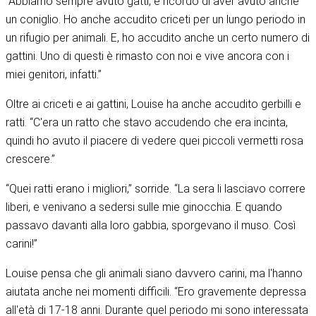
“Abbiamo sempre avuto gatti, e ricordo di aver avuto anche
un coniglio. Ho anche accudito criceti per un lungo periodo in
un rifugio per animali. E, ho accudito anche un certo numero di
gattini. Uno di questi è rimasto con noi e vive ancora con i
miei genitori, infatti.”
Oltre ai criceti e ai gattini, Louise ha anche accudito gerbilli e
ratti. “C'era un ratto che stavo accudendo che era incinta,
quindi ho avuto il piacere di vedere quei piccoli vermetti rosa
crescere.”
“Quei ratti erano i migliori,” sorride. “La sera li lasciavo correre
liberi, e venivano a sedersi sulle mie ginocchia. E quando
passavo davanti alla loro gabbia, sporgevano il muso. Così
carini!”
Louise pensa che gli animali siano davvero carini, ma l'hanno
aiutata anche nei momenti difficili. “Ero gravemente depressa
all'età di 17-18 anni. Durante quel periodo mi sono interessata