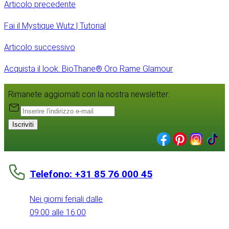
Articolo precedente
Fai il Mystique Wutz | Tutorial
Articolo successivo
Acquista il look: BioThane® Oro Rame Glamour
Rimanete aggiornati con la nostra newsletter:
Iscriviti
Telefono: +31 85 76 000 45
Nei giorni feriali dalle
09:00 alle 16:00