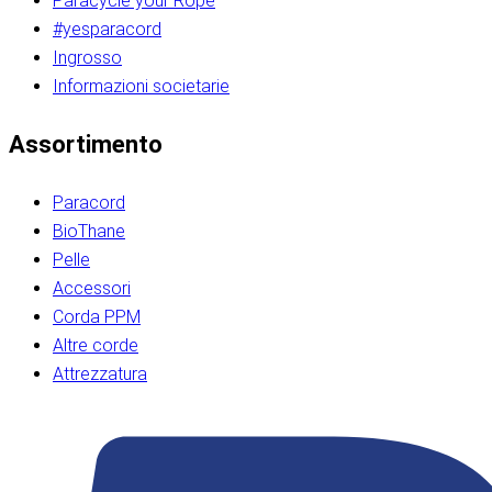
Paracycle your Rope
#yesparacord
Ingrosso
Informazioni societarie​​​​‌ ‍ ​‍​‍‌‍ ‌ ​‍‌‍‍‌‌‍‌ ‌‍‍‌‌‍ ‍​‍​‍​ ‍‍​‍​‍‌ ​ ‌‍​‌‌‍ ‍‌‍‍‌‌ ‌​‌ ‍‌​‍ ‍‌‍‍‌‌‍ ​‍​‍​‍ ​​‍​‍‌‍‍​‌ ​‍‌‍‌‌‌‍‌‍​‍​‍​ ‍‍​‍​‍‌‍‍​‌ ‌​‌ ‌​‌ ​​‌ ​ ​ ‍‍​‍ ​‍ ‌ ​​‌‍​‌‌ ​‍‌‍​‌‌‍​ ‌‍ ‌ ​‍‌‍‌​​‍ ‍‌ ​ ‌‍​‌‌‍ ‍‌‍‍‌‌ ‌​‌ ‍‌​‍ ‍‌ ​ ‌ ‌​‌ ‌‌‌‍‌​‌‍‍‌‌‍ ​‍ ‌‍‍‌‌‍ ‍‌ ‌​‌‍‌‌‌‍ ‍‌ ‌​​‍ ‌‍‌‌‌‍‌​‌‍‍‌‌ ‌​​‍ ‌‍ ‌‌‍ ‌‍‌​‌‍‌‌​ ‌‌ ​​‌ ​‍‌‍‌‌‌ ​ ‌‍‌‌‌‍ ‍‌ ‌​‌‍​‌‌ ‌​‌‍‍‌‌‍ ‌‍ ‍​ ‍ ‌‍‍‌‌‍‌​​ ‌‌‍‌‍‌‍ ‌‍ ‌ ‌​‌‍‌‌‌ ​‍​‍ ‌‌‍​‍‌ ​‍‌‍​‌‌‍ ‍‌‍‌​​‍ ‌‌‍‍‌‌‍ ‌‌ ​​‌ ​‍‌‍‍‌‌‍ ‍‌ ‌​​ ‍ ‌ ‌​‌ ‍‌‌ ​​‌‍‌‌​ ‌‌ ‌​‌ ​‍‌‍​‌‌‍ ‍‌ ​ ‌‍ ​‌‍​‌‌ ‌​‌‍‌‌‌‍‌​​‍ ‌‌‍ ‌‌‍‌‌‌ ​ ‌ ​ ‌‍​‌‌‍‌ ‌‍‌‌​ ‍ ‌ ​​‌‍​‌‌ ‌​‌‍‍​​ ‌‌ ‌‍‌‍​‌‌‍ ​‌ ‌‌‌‍‌‌​‍ ‍‌‍‍‌‌ ‌​‌‌ ‌​‍‌‌‌‌​​ ‌‍​‍‌‍​‌‌ ​ ‌‍‌‌‌‌‌‌‌ ​‍‌‍ ​​ ‌‌‍‍​‌ ‌​‌ ‌​‌ ​​‌ ​ ​‍‌‌​ ​ ‌​​‌​‍‌‌​ ​‍‌​‌‍​‍‌‌​ ​‍‌​‌‍‌ ​​‌‍​‌‌ ​‍‌‍​‌‌‍​ ‌‍ ‌ ​‍‌‍‌​​‍ ‍‌ ​ ‌‍​‌‌‍ ‍‌‍‍‌‌ ‌​‌ ‍‌​‍ ‍‌ ​ ‌ ‌​‌ ‌‌‌‍‌​‌‍‍‌‌‍ ​‍‌‍‌‍‍‌‌‍‌​​ ‌‌‍‌‍‌‍ ‌‍ ‌ ‌​‌‍‌‌‌ ​‍​‍ ‌‌‍​‍‌ ​‍‌‍​‌‌‍ ‍‌‍‌​​‍ ‌‌‍‍‌‌‍ ‌‌ ​​‌ ​‍‌‍‍‌‌‍ ‍‌ ‌​​‍‌‍‌ ‌​‌ ‍‌‌ ​​‌‍‌‌​ ‌‌ ‌​‌ ​‍‌‍​‌‌‍ ‍‌ ​ ‌‍ ​‌‍​‌‌ ‌​‌‍‌‌‌‍‌​​‍ ‌‌‍ ‌‌‍‌‌‌ ​ ‌ ​ ‌‍​‌‌‍‌ ‌‍‌‌​‍‌‍‌ ​​‌‍​‌‌ ‌​‌‍‍​​ ‌‌ ‌‍‌‍​‌‌‍ ​‌ ‌‌‌‍‌‌​‍ ‍‌‍‍‌‌ ‌​‌‌ ‌​‍‌‌‌‌​​‍‌‍‌ ​​‌‍‌‌‌ ​‍‌ ​ ‌ ​​‌‍‌‌‌‍​ ‌ ‌​‌‍‍‌‌ ‌‍‌‍‌‌​ ‌‌ ​​‌ ‌‌‌‍​‍‌‍ ​‌‍‍‌‌ ​ ‌‍‍​‌‍‌‌‌‍‌​​‍​‍‌ ‌​​​​‌ ‍ ​‍​‍‌‍ ‌ ​‍‌‍‍‌‌‍‌ ‌‍‍‌‌‍ ‍​‍​‍​ ‍‍​‍​‍‌ ​ ‌‍​‌‌‍ ‍‌‍‍‌‌ ‌​‌ ‍‌​‍ ‍‌‍‍‌‌‍ ​‍​‍​‍ ​​‍​‍‌‍‍​‌ ​‍‌‍‌‌‌‍‌‍​‍​‍​ ‍‍​‍​‍‌‍‍​‌ ‌​‌ ‌​‌ ​​‌ ​ ​ ‍‍​‍ ​‍ ‌ ​​‌‍​‌‌ ​‍‌‍​‌‌‍​ ‌‍ ‌ ​‍‌‍‌​​‍ ‍‌ ​ ‌‍​‌‌‍ ‍‌‍‍‌‌ ‌​‌ ‍‌​‍ ‍‌ ​ ‌ ‌​‌ ‌‌‌‍‌​‌‍‍‌‌‍ ​‍ ‌‍‍‌‌‍ ‍‌ ‌​‌‍‌‌‌‍ ‍‌ ‌​​‍ ‌‍‌‌‌‍‌​‌‍‍‌‌ ‌​​‍ ‌‍ ‌‌‍ ‌‍‌​‌‍‌‌​ ‌‌ ​​‌ ​‍‌‍‌‌‌ ​ ‌‍‌‌‌‍ ‍‌ ‌​‌‍​‌‌ ‌​‌‍‍‌‌‍ ‌‍ ‍​ ‍ ‌‍‍‌‌‍‌​​ ‌‌‍‌‍‌‍ ‌‍ ‌ ‌​‌‍‌‌‌ ​‍​‍ ‌‌‍​‍‌ ​‍‌‍​‌‌‍ ‍‌‍‌​​‍ ‌‌‍‍‌‌‍ ‌‌ ​​‌ ​‍‌‍‍‌‌‍ ‍‌ ‌​​ ‍ ‌ ‌​‌ ‍‌‌ ​​‌‍‌‌​ ‌‌ ‌​‌ ​‍‌‍​‌‌‍ ‍‌ ​ ‌‍ ​‌‍​‌‌ ‌​‌‍‌‌‌‍‌​​‍ ‌‌‍ ‌‌‍‌‌‌ ​ ‌ ​ ‌‍​‌‌‍‌ ‌‍‌‌​ ‍ ‌ ​​‌‍​‌‌ ‌​‌‍‍​​ ‌‌ ‌‍‌‍​‌‌‍ ​‌ ‌‌‌‍‌‌​‍ ‍‌‍‍‌‌ ‌​‌‌ ‌​‍‌‌‌‌​​ ‌‍​‍‌‍​‌‌ ​ ‌‍‌‌‌‌‌‌‌ ​‍‌‍ ​​ ‌‌‍‍​‌ ‌​‌ ‌​‌ ​​‌ ​ ​‍‌‌​ ​ ‌​​‌​‍‌‌​ ​‍‌​‌‍​‍‌‌​ ​‍‌​‌‍‌ ​​‌‍​‌‌ ​‍‌‍​‌‌‍​ ‌‍ ‌ ​‍‌‍‌​​‍ ‍‌ ​ ‌‍​‌‌‍ ‍‌‍‍‌‌ ‌​‌ ‍‌​‍ ‍‌ ​ ‌ ‌​‌ ‌‌‌‍‌​‌‍‍‌‌‍ ​‍‌‍‌‍‍‌‌‍‌​​ ‌‌‍‌‍‌‍ ‌‍ ‌ ‌​‌‍‌‌‌ ​‍​‍ ‌‌‍​‍‌ ​‍‌‍​‌‌‍ ‍‌‍‌​​‍ ‌‌‍‍‌‌‍ ‌‌ ​​‌ ​‍‌‍‍‌‌‍ ‍‌ ‌​​‍‌‍‌ ‌​‌ ‍‌‌ ​​‌‍‌‌​ ‌‌ ‌​‌ ​‍‌‍​‌‌‍ ‍‌ ​ ‌‍ ​‌‍​‌‌ ‌​‌‍‌‌‌‍‌​​‍ ‌‌‍ ‌‌‍‌‌‌ ​ ‌ ​ ‌‍​‌‌‍‌ ‌‍‌‌​‍‌‍‌ ​​‌‍​‌‌ ‌​‌‍‍​​ ‌‌ ‌‍‌‍​‌‌‍ ​‌ ‌‌‌‍‌‌​‍ ‍‌‍‍‌‌ ‌​‌‌ ‌​‍‌‌‌‌​​‍‌‍‌ ​​‌‍‌‌‌ ​‍‌ ​ ‌ ​​‌‍‌‌‌‍​ ‌ ‌​‌‍‍‌‌ ‌‍‌‍‌‌​ ‌‌ ​​‌ ‌‌‌‍​‍‌‍ ​‌‍‍‌‌ ​ ‌‍‍​‌‍‌‌‌‍‌​​‍​‍‌ ‌
Assortimento
Paracord
BioThane
Pelle
Accessori
Corda PPM
Altre corde
Attrezzatura