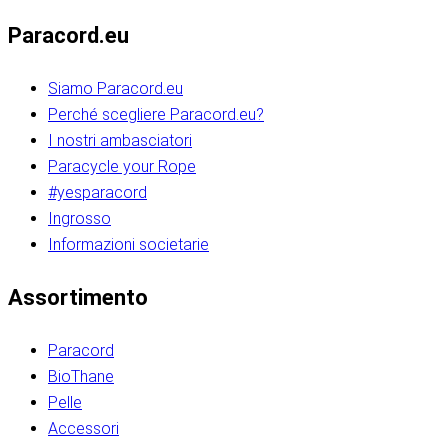
Paracord.eu
Siamo Paracord.eu
Perché scegliere Paracord.eu?
I nostri ambasciatori
Paracycle your Rope
#yesparacord
Ingrosso
Informazioni societarie​​​​‌ ‍ ​‍​‍‌‍ ‌ ​‍‌‍‍‌‌‍‌ ‌‍‍‌‌‍ ‍​‍​‍​ ‍‍​‍​‍‌ ​ ‌‍​‌‌‍ ‍‌‍‍‌‌ ‌​‌ ‍‌​‍ ‍‌‍‍‌‌‍ ​‍​‍​‍ ​​‍​‍‌‍‍​‌ ​‍‌‍‌‌‌‍‌‍​‍​‍​ ‍‍​‍​‍‌‍‍​‌ ‌​‌ ‌​‌ ​​‌ ​ ​ ‍‍​‍ ​‍ ‌ ​​‌‍​‌‌ ​‍‌‍​‌‌‍​ ‌‍ ‌ ​‍‌‍‌​​‍ ‍‌ ​ ‌‍​‌‌‍ ‍‌‍‍‌‌ ‌​‌ ‍‌​‍ ‍‌ ​ ‌ ‌​‌ ‌‌‌‍‌​‌‍‍‌‌‍ ​‍ ‌‍‍‌‌‍ ‍‌ ‌​‌‍‌‌‌‍ ‍‌ ‌​​‍ ‌‍‌‌‌‍‌​‌‍‍‌‌ ‌​​‍ ‌‍ ‌‌‍ ‌‍‌​‌‍‌‌​ ‌‌ ​​‌ ​‍‌‍‌‌‌ ​ ‌‍‌‌‌‍ ‍‌ ‌​‌‍​‌‌ ‌​‌‍‍‌‌‍ ‌‍ ‍​ ‍ ‌‍‍‌‌‍‌​​ ‌‌‍‌‍‌‍ ‌‍ ‌ ‌​‌‍‌‌‌ ​‍​‍ ‌‌‍​‍‌ ​‍‌‍​‌‌‍ ‍‌‍‌​​‍ ‌‌‍‍‌‌‍ ‌‌ ​​‌ ​‍‌‍‍‌‌‍ ‍‌ ‌​​ ‍ ‌ ‌​‌ ‍‌‌ ​​‌‍‌‌​ ‌‌ ‌​‌ ​‍‌‍​‌‌‍ ‍‌ ​ ‌‍ ​‌‍​‌‌ ‌​‌‍‌‌‌‍‌​​‍ ‌‌‍ ‌‌‍‌‌‌ ​ ‌ ​ ‌‍​‌‌‍‌ ‌‍‌‌​ ‍ ‌ ​​‌‍​‌‌ ‌​‌‍‍​​ ‌‌ ‌‍‌‍​‌‌‍ ​‌ ‌‌‌‍‌‌​‍ ‍‌‍‍‌‌ ‌​‌‌ ‌​‍‌‌‌‌​​ ‌‍​‍‌‍​‌‌ ​ ‌‍‌‌‌‌‌‌‌ ​‍‌‍ ​​ ‌‌‍‍​‌ ‌​‌ ‌​‌ ​​‌ ​ ​‍‌‌​ ​ ‌​​‌​‍‌‌​ ​‍‌​‌‍​‍‌‌​ ​‍‌​‌‍‌ ​​‌‍​‌‌ ​‍‌‍​‌‌‍​ ‌‍ ‌ ​‍‌‍‌​​‍ ‍‌ ​ ‌‍​‌‌‍ ‍‌‍‍‌‌ ‌​‌ ‍‌​‍ ‍‌ ​ ‌ ‌​‌ ‌‌‌‍‌​‌‍‍‌‌‍ ​‍‌‍‌‍‍‌‌‍‌​​ ‌‌‍‌‍‌‍ ‌‍ ‌ ‌​‌‍‌‌‌ ​‍​‍ ‌‌‍​‍‌ ​‍‌‍​‌‌‍ ‍‌‍‌​​‍ ‌‌‍‍‌‌‍ ‌‌ ​​‌ ​‍‌‍‍‌‌‍ ‍‌ ‌​​‍‌‍‌ ‌​‌ ‍‌‌ ​​‌‍‌‌​ ‌‌ ‌​‌ ​‍‌‍​‌‌‍ ‍‌ ​ ‌‍ ​‌‍​‌‌ ‌​‌‍‌‌‌‍‌​​‍ ‌‌‍ ‌‌‍‌‌‌ ​ ‌ ​ ‌‍​‌‌‍‌ ‌‍‌‌​‍‌‍‌ ​​‌‍​‌‌ ‌​‌‍‍​​ ‌‌ ‌‍‌‍​‌‌‍ ​‌ ‌‌‌‍‌‌​‍ ‍‌‍‍‌‌ ‌​‌‌ ‌​‍‌‌‌‌​​‍‌‍‌ ​​‌‍‌‌‌ ​‍‌ ​ ‌ ​​‌‍‌‌‌‍​ ‌ ‌​‌‍‍‌‌ ‌‍‌‍‌‌​ ‌‌ ​​‌ ‌‌‌‍​‍‌‍ ​‌‍‍‌‌ ​ ‌‍‍​‌‍‌‌‌‍‌​​‍​‍‌ ‌​​​​‌ ‍ ​‍​‍‌‍ ‌ ​‍‌‍‍‌‌‍‌ ‌‍‍‌‌‍ ‍​‍​‍​ ‍‍​‍​‍‌ ​ ‌‍​‌‌‍ ‍‌‍‍‌‌ ‌​‌ ‍‌​‍ ‍‌‍‍‌‌‍ ​‍​‍​‍ ​​‍​‍‌‍‍​‌ ​‍‌‍‌‌‌‍‌‍​‍​‍​ ‍‍​‍​‍‌‍‍​‌ ‌​‌ ‌​‌ ​​‌ ​ ​ ‍‍​‍ ​‍ ‌ ​​‌‍​‌‌ ​‍‌‍​‌‌‍​ ‌‍ ‌ ​‍‌‍‌​​‍ ‍‌ ​ ‌‍​‌‌‍ ‍‌‍‍‌‌ ‌​‌ ‍‌​‍ ‍‌ ​ ‌ ‌​‌ ‌‌‌‍‌​‌‍‍‌‌‍ ​‍ ‌‍‍‌‌‍ ‍‌ ‌​‌‍‌‌‌‍ ‍‌ ‌​​‍ ‌‍‌‌‌‍‌​‌‍‍‌‌ ‌​​‍ ‌‍ ‌‌‍ ‌‍‌​‌‍‌‌​ ‌‌ ​​‌ ​‍‌‍‌‌‌ ​ ‌‍‌‌‌‍ ‍‌ ‌​‌‍​‌‌ ‌​‌‍‍‌‌‍ ‌‍ ‍​ ‍ ‌‍‍‌‌‍‌​​ ‌‌‍‌‍‌‍ ‌‍ ‌ ‌​‌‍‌‌‌ ​‍​‍ ‌‌‍​‍‌ ​‍‌‍​‌‌‍ ‍‌‍‌​​‍ ‌‌‍‍‌‌‍ ‌‌ ​​‌ ​‍‌‍‍‌‌‍ ‍‌ ‌​​ ‍ ‌ ‌​‌ ‍‌‌ ​​‌‍‌‌​ ‌‌ ‌​‌ ​‍‌‍​‌‌‍ ‍‌ ​ ‌‍ ​‌‍​‌‌ ‌​‌‍‌‌‌‍‌​​‍ ‌‌‍ ‌‌‍‌‌‌ ​ ‌ ​ ‌‍​‌‌‍‌ ‌‍‌‌​ ‍ ‌ ​​‌‍​‌‌ ‌​‌‍‍​​ ‌‌ ‌‍‌‍​‌‌‍ ​‌ ‌‌‌‍‌‌​‍ ‍‌‍‍‌‌ ‌​‌‌ ‌​‍‌‌‌‌​​ ‌‍​‍‌‍​‌‌ ​ ‌‍‌‌‌‌‌‌‌ ​‍‌‍ ​​ ‌‌‍‍​‌ ‌​‌ ‌​‌ ​​‌ ​ ​‍‌‌​ ​ ‌​​‌​‍‌‌​ ​‍‌​‌‍​‍‌‌​ ​‍‌​‌‍‌ ​​‌‍​‌‌ ​‍‌‍​‌‌‍​ ‌‍ ‌ ​‍‌‍‌​​‍ ‍‌ ​ ‌‍​‌‌‍ ‍‌‍‍‌‌ ‌​‌ ‍‌​‍ ‍‌ ​ ‌ ‌​‌ ‌‌‌‍‌​‌‍‍‌‌‍ ​‍‌‍‌‍‍‌‌‍‌​​ ‌‌‍‌‍‌‍ ‌‍ ‌ ‌​‌‍‌‌‌ ​‍​‍ ‌‌‍​‍‌ ​‍‌‍​‌‌‍ ‍‌‍‌​​‍ ‌‌‍‍‌‌‍ ‌‌ ​​‌ ​‍‌‍‍‌‌‍ ‍‌ ‌​​‍‌‍‌ ‌​‌ ‍‌‌ ​​‌‍‌‌​ ‌‌ ‌​‌ ​‍‌‍​‌‌‍ ‍‌ ​ ‌‍ ​‌‍​‌‌ ‌​‌‍‌‌‌‍‌​​‍ ‌‌‍ ‌‌‍‌‌‌ ​ ‌ ​ ‌‍​‌‌‍‌ ‌‍‌‌​‍‌‍‌ ​​‌‍​‌‌ ‌​‌‍‍​​ ‌‌ ‌‍‌‍​‌‌‍ ​‌ ‌‌‌‍‌‌​‍ ‍‌‍‍‌‌ ‌​‌‌ ‌​‍‌‌‌‌​​‍‌‍‌ ​​‌‍‌‌‌ ​‍‌ ​ ‌ ​​‌‍‌‌‌‍​ ‌ ‌​‌‍‍‌‌ ‌‍‌‍‌‌​ ‌‌ ​​‌ ‌‌‌‍​‍‌‍ ​‌‍‍‌‌ ​ ‌‍‍​‌‍‌‌‌‍‌​​‍​‍‌ ‌
Assortimento
Paracord
BioThane
Pelle
Accessori