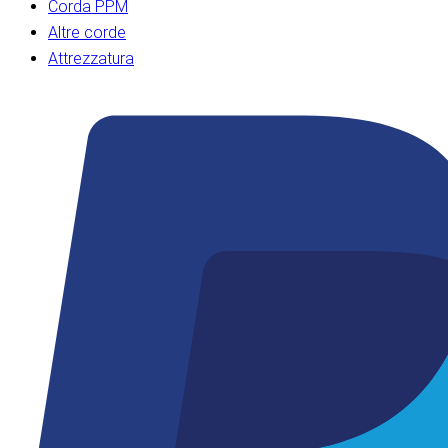
Corda PPM
Altre corde
Attrezzatura