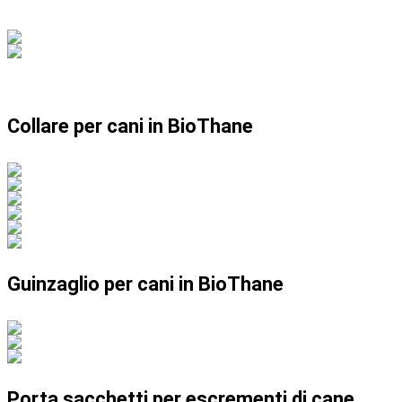
Collare per cani in BioThane
Guinzaglio per cani in BioThane
Porta sacchetti per escrementi di cane