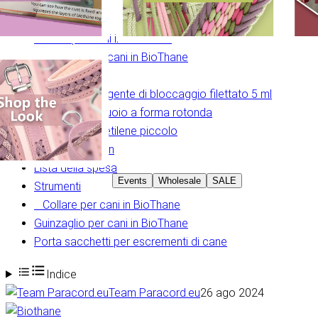
BioThane
Collare per cani in BioThane
Guinzaglio per cani in BioThane
Viti Chicago
Loctite 243 - Agente di bloccaggio filettato 5 ml
Punzone per cuoio a forma rotonda
Tagliere in polietilene piccolo
Martello in nylon
Lista della spesa
Events
Wholesale
SALE
Strumenti
Collare per cani in BioThane
Guinzaglio per cani in BioThane
Porta sacchetti per escrementi di cane
Indice
Team Paracord.eu
26 ago 2024