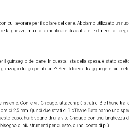
n cui lavorare per il collare del cane. Abbiamo utilizzato un nu
ltre larghezze, ma non dimenticare di adattare le dimensioni deg
il guinzaglio del cane. In questa lista della spesa, è stato scelto
inzaglio lungo per il cane? Sentiti libero di aggiungere più metri 
e insieme. Con le viti Chicago, attacchi più strati di BioThane tra 
ore di 2,5 mm. Quindi due strati di BioThane Beta hanno uno spe
 questo caso, hai bisogno di una vite Chicago con una lunghezza d
bisogno di più strumenti per questo, quindi costa di più.