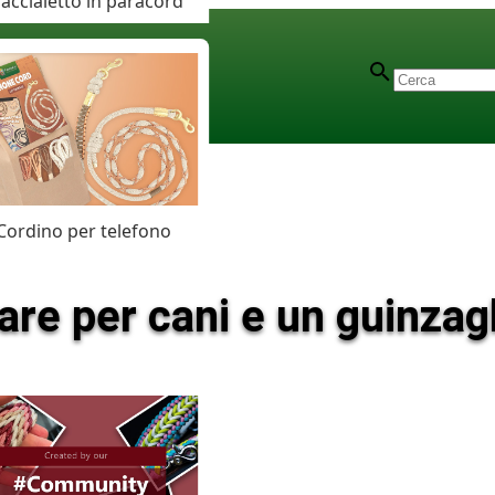
accialetto in paracord
Cordino per telefono
lare per cani e un guinza