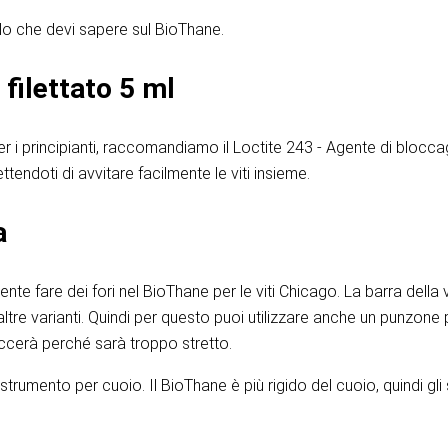
lo che devi sapere sul BioThane.
filettato 5 ml
r i principianti, raccomandiamo il Loctite 243 - Agente di bloccag
ndoti di avvitare facilmente le viti insieme.
a
e fare dei fori nel BioThane per le viti Chicago. La barra della 
 altre varianti. Quindi per questo puoi utilizzare anche un punzon
riccerà perché sarà troppo stretto.
strumento per cuoio. Il BioThane è più rigido del cuoio, quindi gl