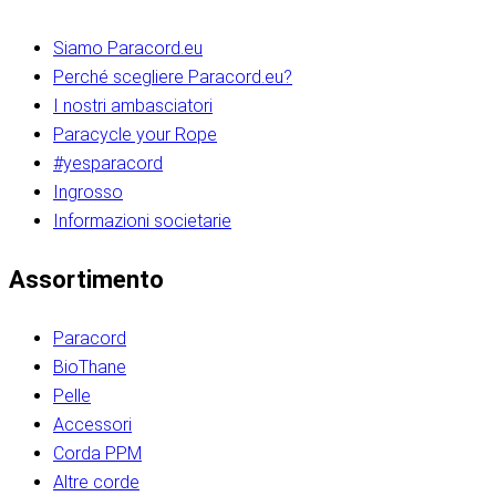
Siamo Paracord.eu
Perché scegliere Paracord.eu?
I nostri ambasciatori
Paracycle your Rope
#yesparacord
Ingrosso
Informazioni societarie​​​​‌ ‍ ​‍​‍‌‍ ‌ ​‍‌‍‍‌‌‍‌ ‌‍‍‌‌‍ ‍​‍​‍​ ‍‍​‍​‍‌ ​ ‌‍​‌‌‍ ‍‌‍‍‌‌ ‌​‌ ‍‌​‍ ‍‌‍‍‌‌‍ ​‍​‍​‍ ​​‍​‍‌‍‍​‌ ​‍‌‍‌‌‌‍‌‍​‍​‍​ ‍‍​‍​‍‌‍‍​‌ ‌​‌ ‌​‌ ​​‌ ​ ​ ‍‍​‍ ​‍ ‌ ​​‌‍​‌‌ ​‍‌‍​‌‌‍​ ‌‍ ‌ ​‍‌‍‌​​‍ ‍‌ ​ ‌‍​‌‌‍ ‍‌‍‍‌‌ ‌​‌ ‍‌​‍ ‍‌ ​ ‌ ‌​‌ ‌‌‌‍‌​‌‍‍‌‌‍ ​‍ ‌‍‍‌‌‍ ‍‌ ‌​‌‍‌‌‌‍ ‍‌ ‌​​‍ ‌‍‌‌‌‍‌​‌‍‍‌‌ ‌​​‍ ‌‍ ‌‌‍ ‌‍‌​‌‍‌‌​ ‌‌ ​​‌ ​‍‌‍‌‌‌ ​ ‌‍‌‌‌‍ ‍‌ ‌​‌‍​‌‌ ‌​‌‍‍‌‌‍ ‌‍ ‍​ ‍ ‌‍‍‌‌‍‌​​ ‌‌‍‌‍‌‍ ‌‍ ‌ ‌​‌‍‌‌‌ ​‍​‍ ‌‌‍​‍‌ ​‍‌‍​‌‌‍ ‍‌‍‌​​‍ ‌‌‍‍‌‌‍ ‌‌ ​​‌ ​‍‌‍‍‌‌‍ ‍‌ ‌​​ ‍ ‌ ‌​‌ ‍‌‌ ​​‌‍‌‌​ ‌‌ ‌​‌ ​‍‌‍​‌‌‍ ‍‌ ​ ‌‍ ​‌‍​‌‌ ‌​‌‍‌‌‌‍‌​​‍ ‌‌‍ ‌‌‍‌‌‌ ​ ‌ ​ ‌‍​‌‌‍‌ ‌‍‌‌​ ‍ ‌ ​​‌‍​‌‌ ‌​‌‍‍​​ ‌‌ ‌‍‌‍​‌‌‍ ​‌ ‌‌‌‍‌‌​‍ ‍‌‍‍‌‌ ‌​‌‌ ‌​‍‌‌‌‌​​ ‌‍​‍‌‍​‌‌ ​ ‌‍‌‌‌‌‌‌‌ ​‍‌‍ ​​ ‌‌‍‍​‌ ‌​‌ ‌​‌ ​​‌ ​ ​‍‌‌​ ​ ‌​​‌​‍‌‌​ ​‍‌​‌‍​‍‌‌​ ​‍‌​‌‍‌ ​​‌‍​‌‌ ​‍‌‍​‌‌‍​ ‌‍ ‌ ​‍‌‍‌​​‍ ‍‌ ​ ‌‍​‌‌‍ ‍‌‍‍‌‌ ‌​‌ ‍‌​‍ ‍‌ ​ ‌ ‌​‌ ‌‌‌‍‌​‌‍‍‌‌‍ ​‍‌‍‌‍‍‌‌‍‌​​ ‌‌‍‌‍‌‍ ‌‍ ‌ ‌​‌‍‌‌‌ ​‍​‍ ‌‌‍​‍‌ ​‍‌‍​‌‌‍ ‍‌‍‌​​‍ ‌‌‍‍‌‌‍ ‌‌ ​​‌ ​‍‌‍‍‌‌‍ ‍‌ ‌​​‍‌‍‌ ‌​‌ ‍‌‌ ​​‌‍‌‌​ ‌‌ ‌​‌ ​‍‌‍​‌‌‍ ‍‌ ​ ‌‍ ​‌‍​‌‌ ‌​‌‍‌‌‌‍‌​​‍ ‌‌‍ ‌‌‍‌‌‌ ​ ‌ ​ ‌‍​‌‌‍‌ ‌‍‌‌​‍‌‍‌ ​​‌‍​‌‌ ‌​‌‍‍​​ ‌‌ ‌‍‌‍​‌‌‍ ​‌ ‌‌‌‍‌‌​‍ ‍‌‍‍‌‌ ‌​‌‌ ‌​‍‌‌‌‌​​‍‌‍‌ ​​‌‍‌‌‌ ​‍‌ ​ ‌ ​​‌‍‌‌‌‍​ ‌ ‌​‌‍‍‌‌ ‌‍‌‍‌‌​ ‌‌ ​​‌ ‌‌‌‍​‍‌‍ ​‌‍‍‌‌ ​ ‌‍‍​‌‍‌‌‌‍‌​​‍​‍‌ ‌​​​​‌ ‍ ​‍​‍‌‍ ‌ ​‍‌‍‍‌‌‍‌ ‌‍‍‌‌‍ ‍​‍​‍​ ‍‍​‍​‍‌ ​ ‌‍​‌‌‍ ‍‌‍‍‌‌ ‌​‌ ‍‌​‍ ‍‌‍‍‌‌‍ ​‍​‍​‍ ​​‍​‍‌‍‍​‌ ​‍‌‍‌‌‌‍‌‍​‍​‍​ ‍‍​‍​‍‌‍‍​‌ ‌​‌ ‌​‌ ​​‌ ​ ​ ‍‍​‍ ​‍ ‌ ​​‌‍​‌‌ ​‍‌‍​‌‌‍​ ‌‍ ‌ ​‍‌‍‌​​‍ ‍‌ ​ ‌‍​‌‌‍ ‍‌‍‍‌‌ ‌​‌ ‍‌​‍ ‍‌ ​ ‌ ‌​‌ ‌‌‌‍‌​‌‍‍‌‌‍ ​‍ ‌‍‍‌‌‍ ‍‌ ‌​‌‍‌‌‌‍ ‍‌ ‌​​‍ ‌‍‌‌‌‍‌​‌‍‍‌‌ ‌​​‍ ‌‍ ‌‌‍ ‌‍‌​‌‍‌‌​ ‌‌ ​​‌ ​‍‌‍‌‌‌ ​ ‌‍‌‌‌‍ ‍‌ ‌​‌‍​‌‌ ‌​‌‍‍‌‌‍ ‌‍ ‍​ ‍ ‌‍‍‌‌‍‌​​ ‌‌‍‌‍‌‍ ‌‍ ‌ ‌​‌‍‌‌‌ ​‍​‍ ‌‌‍​‍‌ ​‍‌‍​‌‌‍ ‍‌‍‌​​‍ ‌‌‍‍‌‌‍ ‌‌ ​​‌ ​‍‌‍‍‌‌‍ ‍‌ ‌​​ ‍ ‌ ‌​‌ ‍‌‌ ​​‌‍‌‌​ ‌‌ ‌​‌ ​‍‌‍​‌‌‍ ‍‌ ​ ‌‍ ​‌‍​‌‌ ‌​‌‍‌‌‌‍‌​​‍ ‌‌‍ ‌‌‍‌‌‌ ​ ‌ ​ ‌‍​‌‌‍‌ ‌‍‌‌​ ‍ ‌ ​​‌‍​‌‌ ‌​‌‍‍​​ ‌‌ ‌‍‌‍​‌‌‍ ​‌ ‌‌‌‍‌‌​‍ ‍‌‍‍‌‌ ‌​‌‌ ‌​‍‌‌‌‌​​ ‌‍​‍‌‍​‌‌ ​ ‌‍‌‌‌‌‌‌‌ ​‍‌‍ ​​ ‌‌‍‍​‌ ‌​‌ ‌​‌ ​​‌ ​ ​‍‌‌​ ​ ‌​​‌​‍‌‌​ ​‍‌​‌‍​‍‌‌​ ​‍‌​‌‍‌ ​​‌‍​‌‌ ​‍‌‍​‌‌‍​ ‌‍ ‌ ​‍‌‍‌​​‍ ‍‌ ​ ‌‍​‌‌‍ ‍‌‍‍‌‌ ‌​‌ ‍‌​‍ ‍‌ ​ ‌ ‌​‌ ‌‌‌‍‌​‌‍‍‌‌‍ ​‍‌‍‌‍‍‌‌‍‌​​ ‌‌‍‌‍‌‍ ‌‍ ‌ ‌​‌‍‌‌‌ ​‍​‍ ‌‌‍​‍‌ ​‍‌‍​‌‌‍ ‍‌‍‌​​‍ ‌‌‍‍‌‌‍ ‌‌ ​​‌ ​‍‌‍‍‌‌‍ ‍‌ ‌​​‍‌‍‌ ‌​‌ ‍‌‌ ​​‌‍‌‌​ ‌‌ ‌​‌ ​‍‌‍​‌‌‍ ‍‌ ​ ‌‍ ​‌‍​‌‌ ‌​‌‍‌‌‌‍‌​​‍ ‌‌‍ ‌‌‍‌‌‌ ​ ‌ ​ ‌‍​‌‌‍‌ ‌‍‌‌​‍‌‍‌ ​​‌‍​‌‌ ‌​‌‍‍​​ ‌‌ ‌‍‌‍​‌‌‍ ​‌ ‌‌‌‍‌‌​‍ ‍‌‍‍‌‌ ‌​‌‌ ‌​‍‌‌‌‌​​‍‌‍‌ ​​‌‍‌‌‌ ​‍‌ ​ ‌ ​​‌‍‌‌‌‍​ ‌ ‌​‌‍‍‌‌ ‌‍‌‍‌‌​ ‌‌ ​​‌ ‌‌‌‍​‍‌‍ ​‌‍‍‌‌ ​ ‌‍‍​‌‍‌‌‌‍‌​​‍​‍‌ ‌
Assortimento
Paracord
BioThane
Pelle
Accessori
Corda PPM
Altre corde