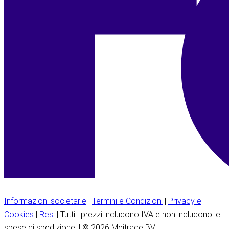
Informazioni societarie
|
Termini e Condizioni
|
Privacy e
Cookies
|
Resi
| Tutti i prezzi includono IVA e non includono le
spese di spedizione. | © 2026 Meitrade BV