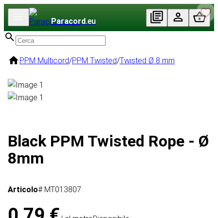
Paracord
.eu
PPM Multicord
/
PPM Twisted
/
Twisted Ø 8 mm
Black PPM Twisted Rope - Ø
8mm
Articolo
# MT013807
0,79 €