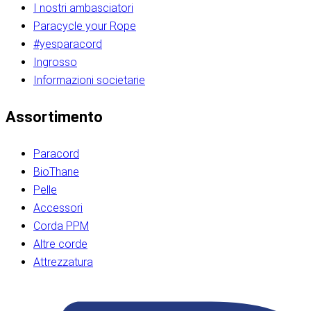
I nostri ambasciatori
Paracycle your Rope
#yesparacord
Ingrosso
Informazioni societarie​​​​‌ ‍ ​‍​‍‌‍ ‌ ​‍‌‍‍‌‌‍‌ ‌‍‍‌‌‍ ‍​‍​‍​ ‍‍​‍​‍‌ ​ ‌‍​‌‌‍ ‍‌‍‍‌‌ ‌​‌ ‍‌​‍ ‍‌‍‍‌‌‍ ​‍​‍​‍ ​​‍​‍‌‍‍​‌ ​‍‌‍‌‌‌‍‌‍​‍​‍​ ‍‍​‍​‍‌‍‍​‌ ‌​‌ ‌​‌ ​​‌ ​ ​ ‍‍​‍ ​‍ ‌ ​​‌‍​‌‌ ​‍‌‍​‌‌‍​ ‌‍ ‌ ​‍‌‍‌​​‍ ‍‌ ​ ‌‍​‌‌‍ ‍‌‍‍‌‌ ‌​‌ ‍‌​‍ ‍‌ ​ ‌ ‌​‌ ‌‌‌‍‌​‌‍‍‌‌‍ ​‍ ‌‍‍‌‌‍ ‍‌ ‌​‌‍‌‌‌‍ ‍‌ ‌​​‍ ‌‍‌‌‌‍‌​‌‍‍‌‌ ‌​​‍ ‌‍ ‌‌‍ ‌‍‌​‌‍‌‌​ ‌‌ ​​‌ ​‍‌‍‌‌‌ ​ ‌‍‌‌‌‍ ‍‌ ‌​‌‍​‌‌ ‌​‌‍‍‌‌‍ ‌‍ ‍​ ‍ ‌‍‍‌‌‍‌​​ ‌‌‍‌‍‌‍ ‌‍ ‌ ‌​‌‍‌‌‌ ​‍​‍ ‌‌‍​‍‌ ​‍‌‍​‌‌‍ ‍‌‍‌​​‍ ‌‌‍‍‌‌‍ ‌‌ ​​‌ ​‍‌‍‍‌‌‍ ‍‌ ‌​​ ‍ ‌ ‌​‌ ‍‌‌ ​​‌‍‌‌​ ‌‌ ‌​‌ ​‍‌‍​‌‌‍ ‍‌ ​ ‌‍ ​‌‍​‌‌ ‌​‌‍‌‌‌‍‌​​‍ ‌‌‍ ‌‌‍‌‌‌ ​ ‌ ​ ‌‍​‌‌‍‌ ‌‍‌‌​ ‍ ‌ ​​‌‍​‌‌ ‌​‌‍‍​​ ‌‌ ‌‍‌‍​‌‌‍ ​‌ ‌‌‌‍‌‌​‍ ‍‌‍‍‌‌ ‌​‌‌ ‌​‍‌‌‌‌​​ ‌‍​‍‌‍​‌‌ ​ ‌‍‌‌‌‌‌‌‌ ​‍‌‍ ​​ ‌‌‍‍​‌ ‌​‌ ‌​‌ ​​‌ ​ ​‍‌‌​ ​ ‌​​‌​‍‌‌​ ​‍‌​‌‍​‍‌‌​ ​‍‌​‌‍‌ ​​‌‍​‌‌ ​‍‌‍​‌‌‍​ ‌‍ ‌ ​‍‌‍‌​​‍ ‍‌ ​ ‌‍​‌‌‍ ‍‌‍‍‌‌ ‌​‌ ‍‌​‍ ‍‌ ​ ‌ ‌​‌ ‌‌‌‍‌​‌‍‍‌‌‍ ​‍‌‍‌‍‍‌‌‍‌​​ ‌‌‍‌‍‌‍ ‌‍ ‌ ‌​‌‍‌‌‌ ​‍​‍ ‌‌‍​‍‌ ​‍‌‍​‌‌‍ ‍‌‍‌​​‍ ‌‌‍‍‌‌‍ ‌‌ ​​‌ ​‍‌‍‍‌‌‍ ‍‌ ‌​​‍‌‍‌ ‌​‌ ‍‌‌ ​​‌‍‌‌​ ‌‌ ‌​‌ ​‍‌‍​‌‌‍ ‍‌ ​ ‌‍ ​‌‍​‌‌ ‌​‌‍‌‌‌‍‌​​‍ ‌‌‍ ‌‌‍‌‌‌ ​ ‌ ​ ‌‍​‌‌‍‌ ‌‍‌‌​‍‌‍‌ ​​‌‍​‌‌ ‌​‌‍‍​​ ‌‌ ‌‍‌‍​‌‌‍ ​‌ ‌‌‌‍‌‌​‍ ‍‌‍‍‌‌ ‌​‌‌ ‌​‍‌‌‌‌​​‍‌‍‌ ​​‌‍‌‌‌ ​‍‌ ​ ‌ ​​‌‍‌‌‌‍​ ‌ ‌​‌‍‍‌‌ ‌‍‌‍‌‌​ ‌‌ ​​‌ ‌‌‌‍​‍‌‍ ​‌‍‍‌‌ ​ ‌‍‍​‌‍‌‌‌‍‌​​‍​‍‌ ‌​​​​‌ ‍ ​‍​‍‌‍ ‌ ​‍‌‍‍‌‌‍‌ ‌‍‍‌‌‍ ‍​‍​‍​ ‍‍​‍​‍‌ ​ ‌‍​‌‌‍ ‍‌‍‍‌‌ ‌​‌ ‍‌​‍ ‍‌‍‍‌‌‍ ​‍​‍​‍ ​​‍​‍‌‍‍​‌ ​‍‌‍‌‌‌‍‌‍​‍​‍​ ‍‍​‍​‍‌‍‍​‌ ‌​‌ ‌​‌ ​​‌ ​ ​ ‍‍​‍ ​‍ ‌ ​​‌‍​‌‌ ​‍‌‍​‌‌‍​ ‌‍ ‌ ​‍‌‍‌​​‍ ‍‌ ​ ‌‍​‌‌‍ ‍‌‍‍‌‌ ‌​‌ ‍‌​‍ ‍‌ ​ ‌ ‌​‌ ‌‌‌‍‌​‌‍‍‌‌‍ ​‍ ‌‍‍‌‌‍ ‍‌ ‌​‌‍‌‌‌‍ ‍‌ ‌​​‍ ‌‍‌‌‌‍‌​‌‍‍‌‌ ‌​​‍ ‌‍ ‌‌‍ ‌‍‌​‌‍‌‌​ ‌‌ ​​‌ ​‍‌‍‌‌‌ ​ ‌‍‌‌‌‍ ‍‌ ‌​‌‍​‌‌ ‌​‌‍‍‌‌‍ ‌‍ ‍​ ‍ ‌‍‍‌‌‍‌​​ ‌‌‍‌‍‌‍ ‌‍ ‌ ‌​‌‍‌‌‌ ​‍​‍ ‌‌‍​‍‌ ​‍‌‍​‌‌‍ ‍‌‍‌​​‍ ‌‌‍‍‌‌‍ ‌‌ ​​‌ ​‍‌‍‍‌‌‍ ‍‌ ‌​​ ‍ ‌ ‌​‌ ‍‌‌ ​​‌‍‌‌​ ‌‌ ‌​‌ ​‍‌‍​‌‌‍ ‍‌ ​ ‌‍ ​‌‍​‌‌ ‌​‌‍‌‌‌‍‌​​‍ ‌‌‍ ‌‌‍‌‌‌ ​ ‌ ​ ‌‍​‌‌‍‌ ‌‍‌‌​ ‍ ‌ ​​‌‍​‌‌ ‌​‌‍‍​​ ‌‌ ‌‍‌‍​‌‌‍ ​‌ ‌‌‌‍‌‌​‍ ‍‌‍‍‌‌ ‌​‌‌ ‌​‍‌‌‌‌​​ ‌‍​‍‌‍​‌‌ ​ ‌‍‌‌‌‌‌‌‌ ​‍‌‍ ​​ ‌‌‍‍​‌ ‌​‌ ‌​‌ ​​‌ ​ ​‍‌‌​ ​ ‌​​‌​‍‌‌​ ​‍‌​‌‍​‍‌‌​ ​‍‌​‌‍‌ ​​‌‍​‌‌ ​‍‌‍​‌‌‍​ ‌‍ ‌ ​‍‌‍‌​​‍ ‍‌ ​ ‌‍​‌‌‍ ‍‌‍‍‌‌ ‌​‌ ‍‌​‍ ‍‌ ​ ‌ ‌​‌ ‌‌‌‍‌​‌‍‍‌‌‍ ​‍‌‍‌‍‍‌‌‍‌​​ ‌‌‍‌‍‌‍ ‌‍ ‌ ‌​‌‍‌‌‌ ​‍​‍ ‌‌‍​‍‌ ​‍‌‍​‌‌‍ ‍‌‍‌​​‍ ‌‌‍‍‌‌‍ ‌‌ ​​‌ ​‍‌‍‍‌‌‍ ‍‌ ‌​​‍‌‍‌ ‌​‌ ‍‌‌ ​​‌‍‌‌​ ‌‌ ‌​‌ ​‍‌‍​‌‌‍ ‍‌ ​ ‌‍ ​‌‍​‌‌ ‌​‌‍‌‌‌‍‌​​‍ ‌‌‍ ‌‌‍‌‌‌ ​ ‌ ​ ‌‍​‌‌‍‌ ‌‍‌‌​‍‌‍‌ ​​‌‍​‌‌ ‌​‌‍‍​​ ‌‌ ‌‍‌‍​‌‌‍ ​‌ ‌‌‌‍‌‌​‍ ‍‌‍‍‌‌ ‌​‌‌ ‌​‍‌‌‌‌​​‍‌‍‌ ​​‌‍‌‌‌ ​‍‌ ​ ‌ ​​‌‍‌‌‌‍​ ‌ ‌​‌‍‍‌‌ ‌‍‌‍‌‌​ ‌‌ ​​‌ ‌‌‌‍​‍‌‍ ​‌‍‍‌‌ ​ ‌‍‍​‌‍‌‌‌‍‌​​‍​‍‌ ‌
Assortimento
Paracord
BioThane
Pelle
Accessori
Corda PPM
Altre corde
Attrezzatura