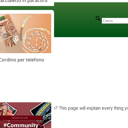
accialetto in paracord
Cordino per telefono
make a paracord dog leash? This page will explain every thing 