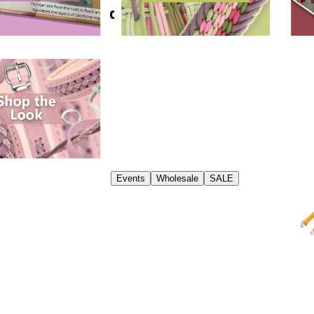
What do you need?
Events
Wholesale
SALE