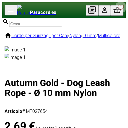
Paracord
.eu
Corde per Guinzagli per Cani
/
Nylon
/
10 mm
/
Multicolore
Autumn Gold - Dog Leash
Rope - Ø 10 mm Nylon
Articolo
# MT027654
2,69 €