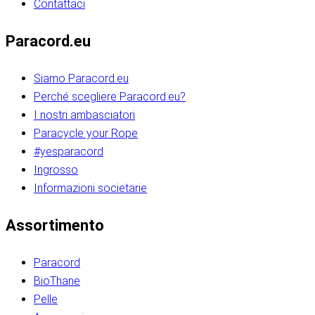
Contattaci
Paracord.eu
Siamo Paracord.eu
Perché scegliere Paracord.eu?
I nostri ambasciatori
Paracycle your Rope
#yesparacord
Ingrosso
Informazioni societarie​​​​‌ ‍ ​‍​‍‌‍ ‌ ​‍‌‍‍‌‌‍‌ ‌‍‍‌‌‍ ‍​‍​‍​ ‍‍​‍​‍‌ ​ ‌‍​‌‌‍ ‍‌‍‍‌‌ ‌​‌ ‍‌​‍ ‍‌‍‍‌‌‍ ​‍​‍​‍ ​​‍​‍‌‍‍​‌ ​‍‌‍‌‌‌‍‌‍​‍​‍​ ‍‍​‍​‍‌‍‍​‌ ‌​‌ ‌​‌ ​​‌ ​ ​ ‍‍​‍ ​‍ ‌ ​​‌‍​‌‌ ​‍‌‍​‌‌‍​ ‌‍ ‌ ​‍‌‍‌​​‍ ‍‌ ​ ‌‍​‌‌‍ ‍‌‍‍‌‌ ‌​‌ ‍‌​‍ ‍‌ ​ ‌ ‌​‌ ‌‌‌‍‌​‌‍‍‌‌‍ ​‍ ‌‍‍‌‌‍ ‍‌ ‌​‌‍‌‌‌‍ ‍‌ ‌​​‍ ‌‍‌‌‌‍‌​‌‍‍‌‌ ‌​​‍ ‌‍ ‌‌‍ ‌‍‌​‌‍‌‌​ ‌‌ ​​‌ ​‍‌‍‌‌‌ ​ ‌‍‌‌‌‍ ‍‌ ‌​‌‍​‌‌ ‌​‌‍‍‌‌‍ ‌‍ ‍​ ‍ ‌‍‍‌‌‍‌​​ ‌‌‍‌‍‌‍ ‌‍ ‌ ‌​‌‍‌‌‌ ​‍​‍ ‌‌‍​‍‌ ​‍‌‍​‌‌‍ ‍‌‍‌​​‍ ‌‌‍‍‌‌‍ ‌‌ ​​‌ ​‍‌‍‍‌‌‍ ‍‌ ‌​​ ‍ ‌ ‌​‌ ‍‌‌ ​​‌‍‌‌​ ‌‌ ‌​‌ ​‍‌‍​‌‌‍ ‍‌ ​ ‌‍ ​‌‍​‌‌ ‌​‌‍‌‌‌‍‌​​‍ ‌‌‍ ‌‌‍‌‌‌ ​ ‌ ​ ‌‍​‌‌‍‌ ‌‍‌‌​ ‍ ‌ ​​‌‍​‌‌ ‌​‌‍‍​​ ‌‌ ‌‍‌‍​‌‌‍ ​‌ ‌‌‌‍‌‌​‍ ‍‌‍‍‌‌ ‌​‌‌ ‌​‍‌‌‌‌​​ ‌‍​‍‌‍​‌‌ ​ ‌‍‌‌‌‌‌‌‌ ​‍‌‍ ​​ ‌‌‍‍​‌ ‌​‌ ‌​‌ ​​‌ ​ ​‍‌‌​ ​ ‌​​‌​‍‌‌​ ​‍‌​‌‍​‍‌‌​ ​‍‌​‌‍‌ ​​‌‍​‌‌ ​‍‌‍​‌‌‍​ ‌‍ ‌ ​‍‌‍‌​​‍ ‍‌ ​ ‌‍​‌‌‍ ‍‌‍‍‌‌ ‌​‌ ‍‌​‍ ‍‌ ​ ‌ ‌​‌ ‌‌‌‍‌​‌‍‍‌‌‍ ​‍‌‍‌‍‍‌‌‍‌​​ ‌‌‍‌‍‌‍ ‌‍ ‌ ‌​‌‍‌‌‌ ​‍​‍ ‌‌‍​‍‌ ​‍‌‍​‌‌‍ ‍‌‍‌​​‍ ‌‌‍‍‌‌‍ ‌‌ ​​‌ ​‍‌‍‍‌‌‍ ‍‌ ‌​​‍‌‍‌ ‌​‌ ‍‌‌ ​​‌‍‌‌​ ‌‌ ‌​‌ ​‍‌‍​‌‌‍ ‍‌ ​ ‌‍ ​‌‍​‌‌ ‌​‌‍‌‌‌‍‌​​‍ ‌‌‍ ‌‌‍‌‌‌ ​ ‌ ​ ‌‍​‌‌‍‌ ‌‍‌‌​‍‌‍‌ ​​‌‍​‌‌ ‌​‌‍‍​​ ‌‌ ‌‍‌‍​‌‌‍ ​‌ ‌‌‌‍‌‌​‍ ‍‌‍‍‌‌ ‌​‌‌ ‌​‍‌‌‌‌​​‍‌‍‌ ​​‌‍‌‌‌ ​‍‌ ​ ‌ ​​‌‍‌‌‌‍​ ‌ ‌​‌‍‍‌‌ ‌‍‌‍‌‌​ ‌‌ ​​‌ ‌‌‌‍​‍‌‍ ​‌‍‍‌‌ ​ ‌‍‍​‌‍‌‌‌‍‌​​‍​‍‌ ‌​​​​‌ ‍ ​‍​‍‌‍ ‌ ​‍‌‍‍‌‌‍‌ ‌‍‍‌‌‍ ‍​‍​‍​ ‍‍​‍​‍‌ ​ ‌‍​‌‌‍ ‍‌‍‍‌‌ ‌​‌ ‍‌​‍ ‍‌‍‍‌‌‍ ​‍​‍​‍ ​​‍​‍‌‍‍​‌ ​‍‌‍‌‌‌‍‌‍​‍​‍​ ‍‍​‍​‍‌‍‍​‌ ‌​‌ ‌​‌ ​​‌ ​ ​ ‍‍​‍ ​‍ ‌ ​​‌‍​‌‌ ​‍‌‍​‌‌‍​ ‌‍ ‌ ​‍‌‍‌​​‍ ‍‌ ​ ‌‍​‌‌‍ ‍‌‍‍‌‌ ‌​‌ ‍‌​‍ ‍‌ ​ ‌ ‌​‌ ‌‌‌‍‌​‌‍‍‌‌‍ ​‍ ‌‍‍‌‌‍ ‍‌ ‌​‌‍‌‌‌‍ ‍‌ ‌​​‍ ‌‍‌‌‌‍‌​‌‍‍‌‌ ‌​​‍ ‌‍ ‌‌‍ ‌‍‌​‌‍‌‌​ ‌‌ ​​‌ ​‍‌‍‌‌‌ ​ ‌‍‌‌‌‍ ‍‌ ‌​‌‍​‌‌ ‌​‌‍‍‌‌‍ ‌‍ ‍​ ‍ ‌‍‍‌‌‍‌​​ ‌‌‍‌‍‌‍ ‌‍ ‌ ‌​‌‍‌‌‌ ​‍​‍ ‌‌‍​‍‌ ​‍‌‍​‌‌‍ ‍‌‍‌​​‍ ‌‌‍‍‌‌‍ ‌‌ ​​‌ ​‍‌‍‍‌‌‍ ‍‌ ‌​​ ‍ ‌ ‌​‌ ‍‌‌ ​​‌‍‌‌​ ‌‌ ‌​‌ ​‍‌‍​‌‌‍ ‍‌ ​ ‌‍ ​‌‍​‌‌ ‌​‌‍‌‌‌‍‌​​‍ ‌‌‍ ‌‌‍‌‌‌ ​ ‌ ​ ‌‍​‌‌‍‌ ‌‍‌‌​ ‍ ‌ ​​‌‍​‌‌ ‌​‌‍‍​​ ‌‌ ‌‍‌‍​‌‌‍ ​‌ ‌‌‌‍‌‌​‍ ‍‌‍‍‌‌ ‌​‌‌ ‌​‍‌‌‌‌​​ ‌‍​‍‌‍​‌‌ ​ ‌‍‌‌‌‌‌‌‌ ​‍‌‍ ​​ ‌‌‍‍​‌ ‌​‌ ‌​‌ ​​‌ ​ ​‍‌‌​ ​ ‌​​‌​‍‌‌​ ​‍‌​‌‍​‍‌‌​ ​‍‌​‌‍‌ ​​‌‍​‌‌ ​‍‌‍​‌‌‍​ ‌‍ ‌ ​‍‌‍‌​​‍ ‍‌ ​ ‌‍​‌‌‍ ‍‌‍‍‌‌ ‌​‌ ‍‌​‍ ‍‌ ​ ‌ ‌​‌ ‌‌‌‍‌​‌‍‍‌‌‍ ​‍‌‍‌‍‍‌‌‍‌​​ ‌‌‍‌‍‌‍ ‌‍ ‌ ‌​‌‍‌‌‌ ​‍​‍ ‌‌‍​‍‌ ​‍‌‍​‌‌‍ ‍‌‍‌​​‍ ‌‌‍‍‌‌‍ ‌‌ ​​‌ ​‍‌‍‍‌‌‍ ‍‌ ‌​​‍‌‍‌ ‌​‌ ‍‌‌ ​​‌‍‌‌​ ‌‌ ‌​‌ ​‍‌‍​‌‌‍ ‍‌ ​ ‌‍ ​‌‍​‌‌ ‌​‌‍‌‌‌‍‌​​‍ ‌‌‍ ‌‌‍‌‌‌ ​ ‌ ​ ‌‍​‌‌‍‌ ‌‍‌‌​‍‌‍‌ ​​‌‍​‌‌ ‌​‌‍‍​​ ‌‌ ‌‍‌‍​‌‌‍ ​‌ ‌‌‌‍‌‌​‍ ‍‌‍‍‌‌ ‌​‌‌ ‌​‍‌‌‌‌​​‍‌‍‌ ​​‌‍‌‌‌ ​‍‌ ​ ‌ ​​‌‍‌‌‌‍​ ‌ ‌​‌‍‍‌‌ ‌‍‌‍‌‌​ ‌‌ ​​‌ ‌‌‌‍​‍‌‍ ​‌‍‍‌‌ ​ ‌‍‍​‌‍‌‌‌‍‌​​‍​‍‌ ‌
Assortimento
Paracord
BioThane
Pelle