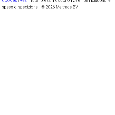
Cookies
|
Resi
| Tutti i prezzi includono IVA e non includono le
spese di spedizione. | © 2026 Meitrade BV