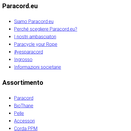
Paracord.eu
Siamo Paracord.eu
Perché scegliere Paracord.eu?
I nostri ambasciatori
Paracycle your Rope
#yesparacord
Ingrosso
Informazioni societarie​​​​‌ ‍ ​‍​‍‌‍ ‌ ​‍‌‍‍‌‌‍‌ ‌‍‍‌‌‍ ‍​‍​‍​ ‍‍​‍​‍‌ ​ ‌‍​‌‌‍ ‍‌‍‍‌‌ ‌​‌ ‍‌​‍ ‍‌‍‍‌‌‍ ​‍​‍​‍ ​​‍​‍‌‍‍​‌ ​‍‌‍‌‌‌‍‌‍​‍​‍​ ‍‍​‍​‍‌‍‍​‌ ‌​‌ ‌​‌ ​​‌ ​ ​ ‍‍​‍ ​‍ ‌ ​​‌‍​‌‌ ​‍‌‍​‌‌‍​ ‌‍ ‌ ​‍‌‍‌​​‍ ‍‌ ​ ‌‍​‌‌‍ ‍‌‍‍‌‌ ‌​‌ ‍‌​‍ ‍‌ ​ ‌ ‌​‌ ‌‌‌‍‌​‌‍‍‌‌‍ ​‍ ‌‍‍‌‌‍ ‍‌ ‌​‌‍‌‌‌‍ ‍‌ ‌​​‍ ‌‍‌‌‌‍‌​‌‍‍‌‌ ‌​​‍ ‌‍ ‌‌‍ ‌‍‌​‌‍‌‌​ ‌‌ ​​‌ ​‍‌‍‌‌‌ ​ ‌‍‌‌‌‍ ‍‌ ‌​‌‍​‌‌ ‌​‌‍‍‌‌‍ ‌‍ ‍​ ‍ ‌‍‍‌‌‍‌​​ ‌‌‍‌‍‌‍ ‌‍ ‌ ‌​‌‍‌‌‌ ​‍​‍ ‌‌‍​‍‌ ​‍‌‍​‌‌‍ ‍‌‍‌​​‍ ‌‌‍‍‌‌‍ ‌‌ ​​‌ ​‍‌‍‍‌‌‍ ‍‌ ‌​​ ‍ ‌ ‌​‌ ‍‌‌ ​​‌‍‌‌​ ‌‌ ‌​‌ ​‍‌‍​‌‌‍ ‍‌ ​ ‌‍ ​‌‍​‌‌ ‌​‌‍‌‌‌‍‌​​‍ ‌‌‍ ‌‌‍‌‌‌ ​ ‌ ​ ‌‍​‌‌‍‌ ‌‍‌‌​ ‍ ‌ ​​‌‍​‌‌ ‌​‌‍‍​​ ‌‌ ‌‍‌‍​‌‌‍ ​‌ ‌‌‌‍‌‌​‍ ‍‌‍‍‌‌ ‌​‌‌ ‌​‍‌‌‌‌​​ ‌‍​‍‌‍​‌‌ ​ ‌‍‌‌‌‌‌‌‌ ​‍‌‍ ​​ ‌‌‍‍​‌ ‌​‌ ‌​‌ ​​‌ ​ ​‍‌‌​ ​ ‌​​‌​‍‌‌​ ​‍‌​‌‍​‍‌‌​ ​‍‌​‌‍‌ ​​‌‍​‌‌ ​‍‌‍​‌‌‍​ ‌‍ ‌ ​‍‌‍‌​​‍ ‍‌ ​ ‌‍​‌‌‍ ‍‌‍‍‌‌ ‌​‌ ‍‌​‍ ‍‌ ​ ‌ ‌​‌ ‌‌‌‍‌​‌‍‍‌‌‍ ​‍‌‍‌‍‍‌‌‍‌​​ ‌‌‍‌‍‌‍ ‌‍ ‌ ‌​‌‍‌‌‌ ​‍​‍ ‌‌‍​‍‌ ​‍‌‍​‌‌‍ ‍‌‍‌​​‍ ‌‌‍‍‌‌‍ ‌‌ ​​‌ ​‍‌‍‍‌‌‍ ‍‌ ‌​​‍‌‍‌ ‌​‌ ‍‌‌ ​​‌‍‌‌​ ‌‌ ‌​‌ ​‍‌‍​‌‌‍ ‍‌ ​ ‌‍ ​‌‍​‌‌ ‌​‌‍‌‌‌‍‌​​‍ ‌‌‍ ‌‌‍‌‌‌ ​ ‌ ​ ‌‍​‌‌‍‌ ‌‍‌‌​‍‌‍‌ ​​‌‍​‌‌ ‌​‌‍‍​​ ‌‌ ‌‍‌‍​‌‌‍ ​‌ ‌‌‌‍‌‌​‍ ‍‌‍‍‌‌ ‌​‌‌ ‌​‍‌‌‌‌​​‍‌‍‌ ​​‌‍‌‌‌ ​‍‌ ​ ‌ ​​‌‍‌‌‌‍​ ‌ ‌​‌‍‍‌‌ ‌‍‌‍‌‌​ ‌‌ ​​‌ ‌‌‌‍​‍‌‍ ​‌‍‍‌‌ ​ ‌‍‍​‌‍‌‌‌‍‌​​‍​‍‌ ‌​​​​‌ ‍ ​‍​‍‌‍ ‌ ​‍‌‍‍‌‌‍‌ ‌‍‍‌‌‍ ‍​‍​‍​ ‍‍​‍​‍‌ ​ ‌‍​‌‌‍ ‍‌‍‍‌‌ ‌​‌ ‍‌​‍ ‍‌‍‍‌‌‍ ​‍​‍​‍ ​​‍​‍‌‍‍​‌ ​‍‌‍‌‌‌‍‌‍​‍​‍​ ‍‍​‍​‍‌‍‍​‌ ‌​‌ ‌​‌ ​​‌ ​ ​ ‍‍​‍ ​‍ ‌ ​​‌‍​‌‌ ​‍‌‍​‌‌‍​ ‌‍ ‌ ​‍‌‍‌​​‍ ‍‌ ​ ‌‍​‌‌‍ ‍‌‍‍‌‌ ‌​‌ ‍‌​‍ ‍‌ ​ ‌ ‌​‌ ‌‌‌‍‌​‌‍‍‌‌‍ ​‍ ‌‍‍‌‌‍ ‍‌ ‌​‌‍‌‌‌‍ ‍‌ ‌​​‍ ‌‍‌‌‌‍‌​‌‍‍‌‌ ‌​​‍ ‌‍ ‌‌‍ ‌‍‌​‌‍‌‌​ ‌‌ ​​‌ ​‍‌‍‌‌‌ ​ ‌‍‌‌‌‍ ‍‌ ‌​‌‍​‌‌ ‌​‌‍‍‌‌‍ ‌‍ ‍​ ‍ ‌‍‍‌‌‍‌​​ ‌‌‍‌‍‌‍ ‌‍ ‌ ‌​‌‍‌‌‌ ​‍​‍ ‌‌‍​‍‌ ​‍‌‍​‌‌‍ ‍‌‍‌​​‍ ‌‌‍‍‌‌‍ ‌‌ ​​‌ ​‍‌‍‍‌‌‍ ‍‌ ‌​​ ‍ ‌ ‌​‌ ‍‌‌ ​​‌‍‌‌​ ‌‌ ‌​‌ ​‍‌‍​‌‌‍ ‍‌ ​ ‌‍ ​‌‍​‌‌ ‌​‌‍‌‌‌‍‌​​‍ ‌‌‍ ‌‌‍‌‌‌ ​ ‌ ​ ‌‍​‌‌‍‌ ‌‍‌‌​ ‍ ‌ ​​‌‍​‌‌ ‌​‌‍‍​​ ‌‌ ‌‍‌‍​‌‌‍ ​‌ ‌‌‌‍‌‌​‍ ‍‌‍‍‌‌ ‌​‌‌ ‌​‍‌‌‌‌​​ ‌‍​‍‌‍​‌‌ ​ ‌‍‌‌‌‌‌‌‌ ​‍‌‍ ​​ ‌‌‍‍​‌ ‌​‌ ‌​‌ ​​‌ ​ ​‍‌‌​ ​ ‌​​‌​‍‌‌​ ​‍‌​‌‍​‍‌‌​ ​‍‌​‌‍‌ ​​‌‍​‌‌ ​‍‌‍​‌‌‍​ ‌‍ ‌ ​‍‌‍‌​​‍ ‍‌ ​ ‌‍​‌‌‍ ‍‌‍‍‌‌ ‌​‌ ‍‌​‍ ‍‌ ​ ‌ ‌​‌ ‌‌‌‍‌​‌‍‍‌‌‍ ​‍‌‍‌‍‍‌‌‍‌​​ ‌‌‍‌‍‌‍ ‌‍ ‌ ‌​‌‍‌‌‌ ​‍​‍ ‌‌‍​‍‌ ​‍‌‍​‌‌‍ ‍‌‍‌​​‍ ‌‌‍‍‌‌‍ ‌‌ ​​‌ ​‍‌‍‍‌‌‍ ‍‌ ‌​​‍‌‍‌ ‌​‌ ‍‌‌ ​​‌‍‌‌​ ‌‌ ‌​‌ ​‍‌‍​‌‌‍ ‍‌ ​ ‌‍ ​‌‍​‌‌ ‌​‌‍‌‌‌‍‌​​‍ ‌‌‍ ‌‌‍‌‌‌ ​ ‌ ​ ‌‍​‌‌‍‌ ‌‍‌‌​‍‌‍‌ ​​‌‍​‌‌ ‌​‌‍‍​​ ‌‌ ‌‍‌‍​‌‌‍ ​‌ ‌‌‌‍‌‌​‍ ‍‌‍‍‌‌ ‌​‌‌ ‌​‍‌‌‌‌​​‍‌‍‌ ​​‌‍‌‌‌ ​‍‌ ​ ‌ ​​‌‍‌‌‌‍​ ‌ ‌​‌‍‍‌‌ ‌‍‌‍‌‌​ ‌‌ ​​‌ ‌‌‌‍​‍‌‍ ​‌‍‍‌‌ ​ ‌‍‍​‌‍‌‌‌‍‌​​‍​‍‌ ‌
Assortimento
Paracord
BioThane
Pelle
Accessori
Corda PPM