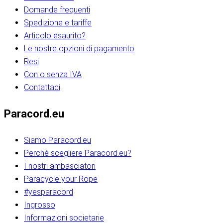
Domande frequenti
Spedizione e tariffe
Articolo esaurito?
Le nostre opzioni di pagamento
Resi
Con o senza IVA
Contattaci
Paracord.eu
Siamo Paracord.eu
Perché scegliere Paracord.eu?
I nostri ambasciatori
Paracycle your Rope
#yesparacord
Ingrosso
Informazioni societarie​​​​‌ ‍ ​‍​‍‌‍ ‌ ​‍‌‍‍‌‌‍‌ ‌‍‍‌‌‍ ‍​‍​‍​ ‍‍​‍​‍‌ ​ ‌‍​‌‌‍ ‍‌‍‍‌‌ ‌​‌ ‍‌​‍ ‍‌‍‍‌‌‍ ​‍​‍​‍ ​​‍​‍‌‍‍​‌ ​‍‌‍‌‌‌‍‌‍​‍​‍​ ‍‍​‍​‍‌‍‍​‌ ‌​‌ ‌​‌ ​​‌ ​ ​ ‍‍​‍ ​‍ ‌ ​​‌‍​‌‌ ​‍‌‍​‌‌‍​ ‌‍ ‌ ​‍‌‍‌​​‍ ‍‌ ​ ‌‍​‌‌‍ ‍‌‍‍‌‌ ‌​‌ ‍‌​‍ ‍‌ ​ ‌ ‌​‌ ‌‌‌‍‌​‌‍‍‌‌‍ ​‍ ‌‍‍‌‌‍ ‍‌ ‌​‌‍‌‌‌‍ ‍‌ ‌​​‍ ‌‍‌‌‌‍‌​‌‍‍‌‌ ‌​​‍ ‌‍ ‌‌‍ ‌‍‌​‌‍‌‌​ ‌‌ ​​‌ ​‍‌‍‌‌‌ ​ ‌‍‌‌‌‍ ‍‌ ‌​‌‍​‌‌ ‌​‌‍‍‌‌‍ ‌‍ ‍​ ‍ ‌‍‍‌‌‍‌​​ ‌‌‍‌‍‌‍ ‌‍ ‌ ‌​‌‍‌‌‌ ​‍​‍ ‌‌‍​‍‌ ​‍‌‍​‌‌‍ ‍‌‍‌​​‍ ‌‌‍‍‌‌‍ ‌‌ ​​‌ ​‍‌‍‍‌‌‍ ‍‌ ‌​​ ‍ ‌ ‌​‌ ‍‌‌ ​​‌‍‌‌​ ‌‌ ‌​‌ ​‍‌‍​‌‌‍ ‍‌ ​ ‌‍ ​‌‍​‌‌ ‌​‌‍‌‌‌‍‌​​‍ ‌‌‍ ‌‌‍‌‌‌ ​ ‌ ​ ‌‍​‌‌‍‌ ‌‍‌‌​ ‍ ‌ ​​‌‍​‌‌ ‌​‌‍‍​​ ‌‌ ‌‍‌‍​‌‌‍ ​‌ ‌‌‌‍‌‌​‍ ‍‌‍‍‌‌ ‌​‌‌ ‌​‍‌‌‌‌​​ ‌‍​‍‌‍​‌‌ ​ ‌‍‌‌‌‌‌‌‌ ​‍‌‍ ​​ ‌‌‍‍​‌ ‌​‌ ‌​‌ ​​‌ ​ ​‍‌‌​ ​ ‌​​‌​‍‌‌​ ​‍‌​‌‍​‍‌‌​ ​‍‌​‌‍‌ ​​‌‍​‌‌ ​‍‌‍​‌‌‍​ ‌‍ ‌ ​‍‌‍‌​​‍ ‍‌ ​ ‌‍​‌‌‍ ‍‌‍‍‌‌ ‌​‌ ‍‌​‍ ‍‌ ​ ‌ ‌​‌ ‌‌‌‍‌​‌‍‍‌‌‍ ​‍‌‍‌‍‍‌‌‍‌​​ ‌‌‍‌‍‌‍ ‌‍ ‌ ‌​‌‍‌‌‌ ​‍​‍ ‌‌‍​‍‌ ​‍‌‍​‌‌‍ ‍‌‍‌​​‍ ‌‌‍‍‌‌‍ ‌‌ ​​‌ ​‍‌‍‍‌‌‍ ‍‌ ‌​​‍‌‍‌ ‌​‌ ‍‌‌ ​​‌‍‌‌​ ‌‌ ‌​‌ ​‍‌‍​‌‌‍ ‍‌ ​ ‌‍ ​‌‍​‌‌ ‌​‌‍‌‌‌‍‌​​‍ ‌‌‍ ‌‌‍‌‌‌ ​ ‌ ​ ‌‍​‌‌‍‌ ‌‍‌‌​‍‌‍‌ ​​‌‍​‌‌ ‌​‌‍‍​​ ‌‌ ‌‍‌‍​‌‌‍ ​‌ ‌‌‌‍‌‌​‍ ‍‌‍‍‌‌ ‌​‌‌ ‌​‍‌‌‌‌​​‍‌‍‌ ​​‌‍‌‌‌ ​‍‌ ​ ‌ ​​‌‍‌‌‌‍​ ‌ ‌​‌‍‍‌‌ ‌‍‌‍‌‌​ ‌‌ ​​‌ ‌‌‌‍​‍‌‍ ​‌‍‍‌‌ ​ ‌‍‍​‌‍‌‌‌‍‌​​‍​‍‌ ‌​​​​‌ ‍ ​‍​‍‌‍ ‌ ​‍‌‍‍‌‌‍‌ ‌‍‍‌‌‍ ‍​‍​‍​ ‍‍​‍​‍‌ ​ ‌‍​‌‌‍ ‍‌‍‍‌‌ ‌​‌ ‍‌​‍ ‍‌‍‍‌‌‍ ​‍​‍​‍ ​​‍​‍‌‍‍​‌ ​‍‌‍‌‌‌‍‌‍​‍​‍​ ‍‍​‍​‍‌‍‍​‌ ‌​‌ ‌​‌ ​​‌ ​ ​ ‍‍​‍ ​‍ ‌ ​​‌‍​‌‌ ​‍‌‍​‌‌‍​ ‌‍ ‌ ​‍‌‍‌​​‍ ‍‌ ​ ‌‍​‌‌‍ ‍‌‍‍‌‌ ‌​‌ ‍‌​‍ ‍‌ ​ ‌ ‌​‌ ‌‌‌‍‌​‌‍‍‌‌‍ ​‍ ‌‍‍‌‌‍ ‍‌ ‌​‌‍‌‌‌‍ ‍‌ ‌​​‍ ‌‍‌‌‌‍‌​‌‍‍‌‌ ‌​​‍ ‌‍ ‌‌‍ ‌‍‌​‌‍‌‌​ ‌‌ ​​‌ ​‍‌‍‌‌‌ ​ ‌‍‌‌‌‍ ‍‌ ‌​‌‍​‌‌ ‌​‌‍‍‌‌‍ ‌‍ ‍​ ‍ ‌‍‍‌‌‍‌​​ ‌‌‍‌‍‌‍ ‌‍ ‌ ‌​‌‍‌‌‌ ​‍​‍ ‌‌‍​‍‌ ​‍‌‍​‌‌‍ ‍‌‍‌​​‍ ‌‌‍‍‌‌‍ ‌‌ ​​‌ ​‍‌‍‍‌‌‍ ‍‌ ‌​​ ‍ ‌ ‌​‌ ‍‌‌ ​​‌‍‌‌​ ‌‌ ‌​‌ ​‍‌‍​‌‌‍ ‍‌ ​ ‌‍ ​‌‍​‌‌ ‌​‌‍‌‌‌‍‌​​‍ ‌‌‍ ‌‌‍‌‌‌ ​ ‌ ​ ‌‍​‌‌‍‌ ‌‍‌‌​ ‍ ‌ ​​‌‍​‌‌ ‌​‌‍‍​​ ‌‌ ‌‍‌‍​‌‌‍ ​‌ ‌‌‌‍‌‌​‍ ‍‌‍‍‌‌ ‌​‌‌ ‌​‍‌‌‌‌​​ ‌‍​‍‌‍​‌‌ ​ ‌‍‌‌‌‌‌‌‌ ​‍‌‍ ​​ ‌‌‍‍​‌ ‌​‌ ‌​‌ ​​‌ ​ ​‍‌‌​ ​ ‌​​‌​‍‌‌​ ​‍‌​‌‍​‍‌‌​ ​‍‌​‌‍‌ ​​‌‍​‌‌ ​‍‌‍​‌‌‍​ ‌‍ ‌ ​‍‌‍‌​​‍ ‍‌ ​ ‌‍​‌‌‍ ‍‌‍‍‌‌ ‌​‌ ‍‌​‍ ‍‌ ​ ‌ ‌​‌ ‌‌‌‍‌​‌‍‍‌‌‍ ​‍‌‍‌‍‍‌‌‍‌​​ ‌‌‍‌‍‌‍ ‌‍ ‌ ‌​‌‍‌‌‌ ​‍​‍ ‌‌‍​‍‌ ​‍‌‍​‌‌‍ ‍‌‍‌​​‍ ‌‌‍‍‌‌‍ ‌‌ ​​‌ ​‍‌‍‍‌‌‍ ‍‌ ‌​​‍‌‍‌ ‌​‌ ‍‌‌ ​​‌‍‌‌​ ‌‌ ‌​‌ ​‍‌‍​‌‌‍ ‍‌ ​ ‌‍ ​‌‍​‌‌ ‌​‌‍‌‌‌‍‌​​‍ ‌‌‍ ‌‌‍‌‌‌ ​ ‌ ​ ‌‍​‌‌‍‌ ‌‍‌‌​‍‌‍‌ ​​‌‍​‌‌ ‌​‌‍‍​​ ‌‌ ‌‍‌‍​‌‌‍ ​‌ ‌‌‌‍‌‌​‍ ‍‌‍‍‌‌ ‌​‌‌ ‌​‍‌‌‌‌​​‍‌‍‌ ​​‌‍‌‌‌ ​‍‌ ​ ‌ ​​‌‍‌‌‌‍​ ‌ ‌​‌‍‍‌‌ ‌‍‌‍‌‌​ ‌‌ ​​‌ ‌‌‌‍​‍‌‍ ​‌‍‍‌‌ ​ ‌‍‍​‌‍‌‌‌‍‌​​‍​‍‌ ‌