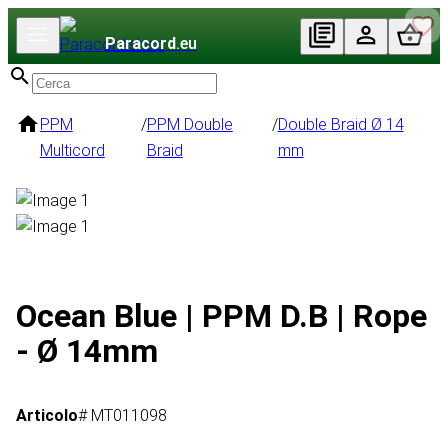
Paracord
.eu
PPM
/
PPM Double
/
Double Braid Ø 14
Multicord
Braid
mm
Ocean Blue | PPM D.B | Rope
- Ø 14mm
Articolo
# MT011098