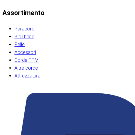
Assortimento
Paracord
BioThane
Pelle
Accessori
Corda PPM
Altre corde
Attrezzatura