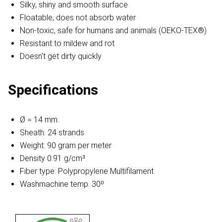
Silky, shiny and smooth surface
Floatable, does not absorb water
Non-toxic, safe for humans and animals (OEKO-TEX®)
Resistant to mildew and rot
Doesn't get dirty quickly
Specifications
Ø = 14 mm.
Sheath: 24 strands
Weight: 90 gram per meter
Density 0.91 g/cm³
Fiber type: Polypropylene Multifilament
Washmachine temp. 30º