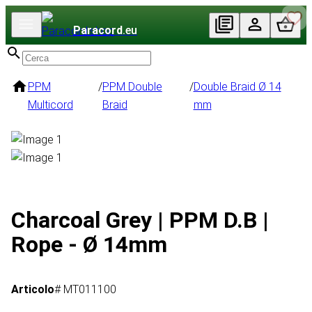
Paracord
.eu
PPM
/
PPM Double
/
Double Braid Ø 14
Multicord
Braid
mm
Charcoal Grey | PPM D.B |
Rope - Ø 14mm
Articolo
# MT011100