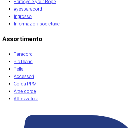
Paracycle your Rope
#yesparacord
Ingrosso
Informazioni societarie​​​​‌ ‍ ​‍​‍‌‍ ‌ ​‍‌‍‍‌‌‍‌ ‌‍‍‌‌‍ ‍​‍​‍​ ‍‍​‍​‍‌ ​ ‌‍​‌‌‍ ‍‌‍‍‌‌ ‌​‌ ‍‌​‍ ‍‌‍‍‌‌‍ ​‍​‍​‍ ​​‍​‍‌‍‍​‌ ​‍‌‍‌‌‌‍‌‍​‍​‍​ ‍‍​‍​‍‌‍‍​‌ ‌​‌ ‌​‌ ​​‌ ​ ​ ‍‍​‍ ​‍ ‌ ​​‌‍​‌‌ ​‍‌‍​‌‌‍​ ‌‍ ‌ ​‍‌‍‌​​‍ ‍‌ ​ ‌‍​‌‌‍ ‍‌‍‍‌‌ ‌​‌ ‍‌​‍ ‍‌ ​ ‌ ‌​‌ ‌‌‌‍‌​‌‍‍‌‌‍ ​‍ ‌‍‍‌‌‍ ‍‌ ‌​‌‍‌‌‌‍ ‍‌ ‌​​‍ ‌‍‌‌‌‍‌​‌‍‍‌‌ ‌​​‍ ‌‍ ‌‌‍ ‌‍‌​‌‍‌‌​ ‌‌ ​​‌ ​‍‌‍‌‌‌ ​ ‌‍‌‌‌‍ ‍‌ ‌​‌‍​‌‌ ‌​‌‍‍‌‌‍ ‌‍ ‍​ ‍ ‌‍‍‌‌‍‌​​ ‌‌‍‌‍‌‍ ‌‍ ‌ ‌​‌‍‌‌‌ ​‍​‍ ‌‌‍​‍‌ ​‍‌‍​‌‌‍ ‍‌‍‌​​‍ ‌‌‍‍‌‌‍ ‌‌ ​​‌ ​‍‌‍‍‌‌‍ ‍‌ ‌​​ ‍ ‌ ‌​‌ ‍‌‌ ​​‌‍‌‌​ ‌‌ ‌​‌ ​‍‌‍​‌‌‍ ‍‌ ​ ‌‍ ​‌‍​‌‌ ‌​‌‍‌‌‌‍‌​​‍ ‌‌‍ ‌‌‍‌‌‌ ​ ‌ ​ ‌‍​‌‌‍‌ ‌‍‌‌​ ‍ ‌ ​​‌‍​‌‌ ‌​‌‍‍​​ ‌‌ ‌‍‌‍​‌‌‍ ​‌ ‌‌‌‍‌‌​‍ ‍‌‍‍‌‌ ‌​‌‌ ‌​‍‌‌‌‌​​ ‌‍​‍‌‍​‌‌ ​ ‌‍‌‌‌‌‌‌‌ ​‍‌‍ ​​ ‌‌‍‍​‌ ‌​‌ ‌​‌ ​​‌ ​ ​‍‌‌​ ​ ‌​​‌​‍‌‌​ ​‍‌​‌‍​‍‌‌​ ​‍‌​‌‍‌ ​​‌‍​‌‌ ​‍‌‍​‌‌‍​ ‌‍ ‌ ​‍‌‍‌​​‍ ‍‌ ​ ‌‍​‌‌‍ ‍‌‍‍‌‌ ‌​‌ ‍‌​‍ ‍‌ ​ ‌ ‌​‌ ‌‌‌‍‌​‌‍‍‌‌‍ ​‍‌‍‌‍‍‌‌‍‌​​ ‌‌‍‌‍‌‍ ‌‍ ‌ ‌​‌‍‌‌‌ ​‍​‍ ‌‌‍​‍‌ ​‍‌‍​‌‌‍ ‍‌‍‌​​‍ ‌‌‍‍‌‌‍ ‌‌ ​​‌ ​‍‌‍‍‌‌‍ ‍‌ ‌​​‍‌‍‌ ‌​‌ ‍‌‌ ​​‌‍‌‌​ ‌‌ ‌​‌ ​‍‌‍​‌‌‍ ‍‌ ​ ‌‍ ​‌‍​‌‌ ‌​‌‍‌‌‌‍‌​​‍ ‌‌‍ ‌‌‍‌‌‌ ​ ‌ ​ ‌‍​‌‌‍‌ ‌‍‌‌​‍‌‍‌ ​​‌‍​‌‌ ‌​‌‍‍​​ ‌‌ ‌‍‌‍​‌‌‍ ​‌ ‌‌‌‍‌‌​‍ ‍‌‍‍‌‌ ‌​‌‌ ‌​‍‌‌‌‌​​‍‌‍‌ ​​‌‍‌‌‌ ​‍‌ ​ ‌ ​​‌‍‌‌‌‍​ ‌ ‌​‌‍‍‌‌ ‌‍‌‍‌‌​ ‌‌ ​​‌ ‌‌‌‍​‍‌‍ ​‌‍‍‌‌ ​ ‌‍‍​‌‍‌‌‌‍‌​​‍​‍‌ ‌​​​​‌ ‍ ​‍​‍‌‍ ‌ ​‍‌‍‍‌‌‍‌ ‌‍‍‌‌‍ ‍​‍​‍​ ‍‍​‍​‍‌ ​ ‌‍​‌‌‍ ‍‌‍‍‌‌ ‌​‌ ‍‌​‍ ‍‌‍‍‌‌‍ ​‍​‍​‍ ​​‍​‍‌‍‍​‌ ​‍‌‍‌‌‌‍‌‍​‍​‍​ ‍‍​‍​‍‌‍‍​‌ ‌​‌ ‌​‌ ​​‌ ​ ​ ‍‍​‍ ​‍ ‌ ​​‌‍​‌‌ ​‍‌‍​‌‌‍​ ‌‍ ‌ ​‍‌‍‌​​‍ ‍‌ ​ ‌‍​‌‌‍ ‍‌‍‍‌‌ ‌​‌ ‍‌​‍ ‍‌ ​ ‌ ‌​‌ ‌‌‌‍‌​‌‍‍‌‌‍ ​‍ ‌‍‍‌‌‍ ‍‌ ‌​‌‍‌‌‌‍ ‍‌ ‌​​‍ ‌‍‌‌‌‍‌​‌‍‍‌‌ ‌​​‍ ‌‍ ‌‌‍ ‌‍‌​‌‍‌‌​ ‌‌ ​​‌ ​‍‌‍‌‌‌ ​ ‌‍‌‌‌‍ ‍‌ ‌​‌‍​‌‌ ‌​‌‍‍‌‌‍ ‌‍ ‍​ ‍ ‌‍‍‌‌‍‌​​ ‌‌‍‌‍‌‍ ‌‍ ‌ ‌​‌‍‌‌‌ ​‍​‍ ‌‌‍​‍‌ ​‍‌‍​‌‌‍ ‍‌‍‌​​‍ ‌‌‍‍‌‌‍ ‌‌ ​​‌ ​‍‌‍‍‌‌‍ ‍‌ ‌​​ ‍ ‌ ‌​‌ ‍‌‌ ​​‌‍‌‌​ ‌‌ ‌​‌ ​‍‌‍​‌‌‍ ‍‌ ​ ‌‍ ​‌‍​‌‌ ‌​‌‍‌‌‌‍‌​​‍ ‌‌‍ ‌‌‍‌‌‌ ​ ‌ ​ ‌‍​‌‌‍‌ ‌‍‌‌​ ‍ ‌ ​​‌‍​‌‌ ‌​‌‍‍​​ ‌‌ ‌‍‌‍​‌‌‍ ​‌ ‌‌‌‍‌‌​‍ ‍‌‍‍‌‌ ‌​‌‌ ‌​‍‌‌‌‌​​ ‌‍​‍‌‍​‌‌ ​ ‌‍‌‌‌‌‌‌‌ ​‍‌‍ ​​ ‌‌‍‍​‌ ‌​‌ ‌​‌ ​​‌ ​ ​‍‌‌​ ​ ‌​​‌​‍‌‌​ ​‍‌​‌‍​‍‌‌​ ​‍‌​‌‍‌ ​​‌‍​‌‌ ​‍‌‍​‌‌‍​ ‌‍ ‌ ​‍‌‍‌​​‍ ‍‌ ​ ‌‍​‌‌‍ ‍‌‍‍‌‌ ‌​‌ ‍‌​‍ ‍‌ ​ ‌ ‌​‌ ‌‌‌‍‌​‌‍‍‌‌‍ ​‍‌‍‌‍‍‌‌‍‌​​ ‌‌‍‌‍‌‍ ‌‍ ‌ ‌​‌‍‌‌‌ ​‍​‍ ‌‌‍​‍‌ ​‍‌‍​‌‌‍ ‍‌‍‌​​‍ ‌‌‍‍‌‌‍ ‌‌ ​​‌ ​‍‌‍‍‌‌‍ ‍‌ ‌​​‍‌‍‌ ‌​‌ ‍‌‌ ​​‌‍‌‌​ ‌‌ ‌​‌ ​‍‌‍​‌‌‍ ‍‌ ​ ‌‍ ​‌‍​‌‌ ‌​‌‍‌‌‌‍‌​​‍ ‌‌‍ ‌‌‍‌‌‌ ​ ‌ ​ ‌‍​‌‌‍‌ ‌‍‌‌​‍‌‍‌ ​​‌‍​‌‌ ‌​‌‍‍​​ ‌‌ ‌‍‌‍​‌‌‍ ​‌ ‌‌‌‍‌‌​‍ ‍‌‍‍‌‌ ‌​‌‌ ‌​‍‌‌‌‌​​‍‌‍‌ ​​‌‍‌‌‌ ​‍‌ ​ ‌ ​​‌‍‌‌‌‍​ ‌ ‌​‌‍‍‌‌ ‌‍‌‍‌‌​ ‌‌ ​​‌ ‌‌‌‍​‍‌‍ ​‌‍‍‌‌ ​ ‌‍‍​‌‍‌‌‌‍‌​​‍​‍‌ ‌
Assortimento
Paracord
BioThane
Pelle
Accessori
Corda PPM
Altre corde
Attrezzatura