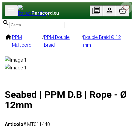
Paracord
.eu
PPM
/
PPM Double
/
Double Braid Ø 12
Multicord
Braid
mm
Seabed | PPM D.B | Rope - Ø
12mm
Articolo
# MT011448