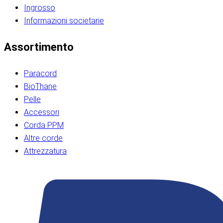
Ingrosso
Informazioni societarie​​​​‌ ‍ ​‍​‍‌‍ ‌ ​‍‌‍‍‌‌‍‌ ‌‍‍‌‌‍ ‍​‍​‍​ ‍‍​‍​‍‌ ​ ‌‍​‌‌‍ ‍‌‍‍‌‌ ‌​‌ ‍‌​‍ ‍‌‍‍‌‌‍ ​‍​‍​‍ ​​‍​‍‌‍‍​‌ ​‍‌‍‌‌‌‍‌‍​‍​‍​ ‍‍​‍​‍‌‍‍​‌ ‌​‌ ‌​‌ ​​‌ ​ ​ ‍‍​‍ ​‍ ‌ ​​‌‍​‌‌ ​‍‌‍​‌‌‍​ ‌‍ ‌ ​‍‌‍‌​​‍ ‍‌ ​ ‌‍​‌‌‍ ‍‌‍‍‌‌ ‌​‌ ‍‌​‍ ‍‌ ​ ‌ ‌​‌ ‌‌‌‍‌​‌‍‍‌‌‍ ​‍ ‌‍‍‌‌‍ ‍‌ ‌​‌‍‌‌‌‍ ‍‌ ‌​​‍ ‌‍‌‌‌‍‌​‌‍‍‌‌ ‌​​‍ ‌‍ ‌‌‍ ‌‍‌​‌‍‌‌​ ‌‌ ​​‌ ​‍‌‍‌‌‌ ​ ‌‍‌‌‌‍ ‍‌ ‌​‌‍​‌‌ ‌​‌‍‍‌‌‍ ‌‍ ‍​ ‍ ‌‍‍‌‌‍‌​​ ‌‌‍‌‍‌‍ ‌‍ ‌ ‌​‌‍‌‌‌ ​‍​‍ ‌‌‍​‍‌ ​‍‌‍​‌‌‍ ‍‌‍‌​​‍ ‌‌‍‍‌‌‍ ‌‌ ​​‌ ​‍‌‍‍‌‌‍ ‍‌ ‌​​ ‍ ‌ ‌​‌ ‍‌‌ ​​‌‍‌‌​ ‌‌ ‌​‌ ​‍‌‍​‌‌‍ ‍‌ ​ ‌‍ ​‌‍​‌‌ ‌​‌‍‌‌‌‍‌​​‍ ‌‌‍ ‌‌‍‌‌‌ ​ ‌ ​ ‌‍​‌‌‍‌ ‌‍‌‌​ ‍ ‌ ​​‌‍​‌‌ ‌​‌‍‍​​ ‌‌ ‌‍‌‍​‌‌‍ ​‌ ‌‌‌‍‌‌​‍ ‍‌‍‍‌‌ ‌​‌‌ ‌​‍‌‌‌‌​​ ‌‍​‍‌‍​‌‌ ​ ‌‍‌‌‌‌‌‌‌ ​‍‌‍ ​​ ‌‌‍‍​‌ ‌​‌ ‌​‌ ​​‌ ​ ​‍‌‌​ ​ ‌​​‌​‍‌‌​ ​‍‌​‌‍​‍‌‌​ ​‍‌​‌‍‌ ​​‌‍​‌‌ ​‍‌‍​‌‌‍​ ‌‍ ‌ ​‍‌‍‌​​‍ ‍‌ ​ ‌‍​‌‌‍ ‍‌‍‍‌‌ ‌​‌ ‍‌​‍ ‍‌ ​ ‌ ‌​‌ ‌‌‌‍‌​‌‍‍‌‌‍ ​‍‌‍‌‍‍‌‌‍‌​​ ‌‌‍‌‍‌‍ ‌‍ ‌ ‌​‌‍‌‌‌ ​‍​‍ ‌‌‍​‍‌ ​‍‌‍​‌‌‍ ‍‌‍‌​​‍ ‌‌‍‍‌‌‍ ‌‌ ​​‌ ​‍‌‍‍‌‌‍ ‍‌ ‌​​‍‌‍‌ ‌​‌ ‍‌‌ ​​‌‍‌‌​ ‌‌ ‌​‌ ​‍‌‍​‌‌‍ ‍‌ ​ ‌‍ ​‌‍​‌‌ ‌​‌‍‌‌‌‍‌​​‍ ‌‌‍ ‌‌‍‌‌‌ ​ ‌ ​ ‌‍​‌‌‍‌ ‌‍‌‌​‍‌‍‌ ​​‌‍​‌‌ ‌​‌‍‍​​ ‌‌ ‌‍‌‍​‌‌‍ ​‌ ‌‌‌‍‌‌​‍ ‍‌‍‍‌‌ ‌​‌‌ ‌​‍‌‌‌‌​​‍‌‍‌ ​​‌‍‌‌‌ ​‍‌ ​ ‌ ​​‌‍‌‌‌‍​ ‌ ‌​‌‍‍‌‌ ‌‍‌‍‌‌​ ‌‌ ​​‌ ‌‌‌‍​‍‌‍ ​‌‍‍‌‌ ​ ‌‍‍​‌‍‌‌‌‍‌​​‍​‍‌ ‌​​​​‌ ‍ ​‍​‍‌‍ ‌ ​‍‌‍‍‌‌‍‌ ‌‍‍‌‌‍ ‍​‍​‍​ ‍‍​‍​‍‌ ​ ‌‍​‌‌‍ ‍‌‍‍‌‌ ‌​‌ ‍‌​‍ ‍‌‍‍‌‌‍ ​‍​‍​‍ ​​‍​‍‌‍‍​‌ ​‍‌‍‌‌‌‍‌‍​‍​‍​ ‍‍​‍​‍‌‍‍​‌ ‌​‌ ‌​‌ ​​‌ ​ ​ ‍‍​‍ ​‍ ‌ ​​‌‍​‌‌ ​‍‌‍​‌‌‍​ ‌‍ ‌ ​‍‌‍‌​​‍ ‍‌ ​ ‌‍​‌‌‍ ‍‌‍‍‌‌ ‌​‌ ‍‌​‍ ‍‌ ​ ‌ ‌​‌ ‌‌‌‍‌​‌‍‍‌‌‍ ​‍ ‌‍‍‌‌‍ ‍‌ ‌​‌‍‌‌‌‍ ‍‌ ‌​​‍ ‌‍‌‌‌‍‌​‌‍‍‌‌ ‌​​‍ ‌‍ ‌‌‍ ‌‍‌​‌‍‌‌​ ‌‌ ​​‌ ​‍‌‍‌‌‌ ​ ‌‍‌‌‌‍ ‍‌ ‌​‌‍​‌‌ ‌​‌‍‍‌‌‍ ‌‍ ‍​ ‍ ‌‍‍‌‌‍‌​​ ‌‌‍‌‍‌‍ ‌‍ ‌ ‌​‌‍‌‌‌ ​‍​‍ ‌‌‍​‍‌ ​‍‌‍​‌‌‍ ‍‌‍‌​​‍ ‌‌‍‍‌‌‍ ‌‌ ​​‌ ​‍‌‍‍‌‌‍ ‍‌ ‌​​ ‍ ‌ ‌​‌ ‍‌‌ ​​‌‍‌‌​ ‌‌ ‌​‌ ​‍‌‍​‌‌‍ ‍‌ ​ ‌‍ ​‌‍​‌‌ ‌​‌‍‌‌‌‍‌​​‍ ‌‌‍ ‌‌‍‌‌‌ ​ ‌ ​ ‌‍​‌‌‍‌ ‌‍‌‌​ ‍ ‌ ​​‌‍​‌‌ ‌​‌‍‍​​ ‌‌ ‌‍‌‍​‌‌‍ ​‌ ‌‌‌‍‌‌​‍ ‍‌‍‍‌‌ ‌​‌‌ ‌​‍‌‌‌‌​​ ‌‍​‍‌‍​‌‌ ​ ‌‍‌‌‌‌‌‌‌ ​‍‌‍ ​​ ‌‌‍‍​‌ ‌​‌ ‌​‌ ​​‌ ​ ​‍‌‌​ ​ ‌​​‌​‍‌‌​ ​‍‌​‌‍​‍‌‌​ ​‍‌​‌‍‌ ​​‌‍​‌‌ ​‍‌‍​‌‌‍​ ‌‍ ‌ ​‍‌‍‌​​‍ ‍‌ ​ ‌‍​‌‌‍ ‍‌‍‍‌‌ ‌​‌ ‍‌​‍ ‍‌ ​ ‌ ‌​‌ ‌‌‌‍‌​‌‍‍‌‌‍ ​‍‌‍‌‍‍‌‌‍‌​​ ‌‌‍‌‍‌‍ ‌‍ ‌ ‌​‌‍‌‌‌ ​‍​‍ ‌‌‍​‍‌ ​‍‌‍​‌‌‍ ‍‌‍‌​​‍ ‌‌‍‍‌‌‍ ‌‌ ​​‌ ​‍‌‍‍‌‌‍ ‍‌ ‌​​‍‌‍‌ ‌​‌ ‍‌‌ ​​‌‍‌‌​ ‌‌ ‌​‌ ​‍‌‍​‌‌‍ ‍‌ ​ ‌‍ ​‌‍​‌‌ ‌​‌‍‌‌‌‍‌​​‍ ‌‌‍ ‌‌‍‌‌‌ ​ ‌ ​ ‌‍​‌‌‍‌ ‌‍‌‌​‍‌‍‌ ​​‌‍​‌‌ ‌​‌‍‍​​ ‌‌ ‌‍‌‍​‌‌‍ ​‌ ‌‌‌‍‌‌​‍ ‍‌‍‍‌‌ ‌​‌‌ ‌​‍‌‌‌‌​​‍‌‍‌ ​​‌‍‌‌‌ ​‍‌ ​ ‌ ​​‌‍‌‌‌‍​ ‌ ‌​‌‍‍‌‌ ‌‍‌‍‌‌​ ‌‌ ​​‌ ‌‌‌‍​‍‌‍ ​‌‍‍‌‌ ​ ‌‍‍​‌‍‌‌‌‍‌​​‍​‍‌ ‌
Assortimento
Paracord
BioThane
Pelle
Accessori
Corda PPM
Altre corde
Attrezzatura